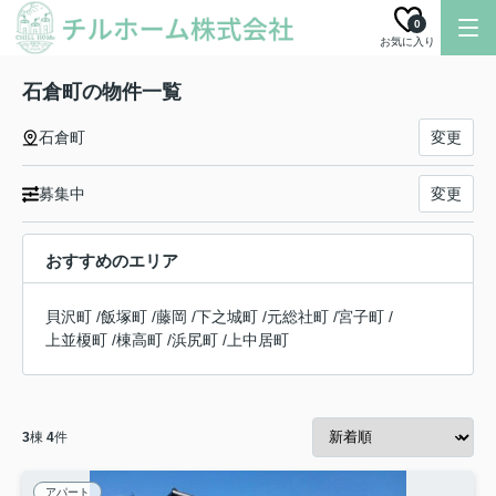
0
お気に入り
石倉町の物件一覧
石倉町
変更
募集中
変更
おすすめのエリア
貝沢町
/
飯塚町
/
藤岡
/
下之城町
/
元総社町
/
宮子町
/
上並榎町
/
棟高町
/
浜尻町
/
上中居町
3
棟
4
件
アパート