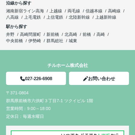
沿線から探す
湘南新宿ライン高海
上越線
両毛線
信越本線
高崎線
八高線
上毛電鉄
上信電鉄
北陸新幹線
上越新幹線
駅から探す
井野
高崎問屋町
新前橋
北高崎
前橋
高崎
中央前橋
伊勢崎
群馬総社
城東
チルホーム株式会社
027-226-6908
お問い合わせ
〒371-0804
群馬県前橋市六供町３丁目7-1 ツクイビル 1階
営業時間：
9:00～18:00
定休日：
毎週水曜日