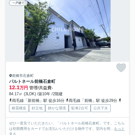
一戸建て
前橋市石倉町
パルトネール前橋石倉町
12.1
万円
管理/共益費-
84.17㎡ (3LDK) /築10年 /2階建
両毛線「新前橋」駅 徒歩16分
両毛線「前橋」駅 徒歩29分
上毛電
耐震構造
好立地
静かな環境
駐車2台可
公共下水
ぜひ一度見ていただきたい、「パルトネール前橋石倉町」です。こちら
は初期費用をカードでお支払いいただける物件です。室内を明...
もっと
見る