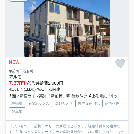
NEW
前橋市石倉町
アルモニ
7.3
万円
管理/共益費2,900円
43.61㎡ (1LDK) /築1年 /2階建
湘南新宿ライン高海「新前橋」駅 徒歩24分
上毛電鉄「中央前橋」駅 徒歩30分
駐輪場
宅配ボックス
防犯カメラ
閑静な住宅地
耐震構造
好立地
「アルモニ」：前橋市エリアの新居にピッタリ。駐輪場付きの物件で
す。宅配ボックスはカードキーや暗証番号がなければ開けられな...
もっ