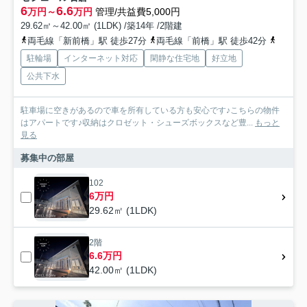
6
6.6
万円～
万円
管理/共益費5,000円
29.62㎡～42.00㎡ (1LDK) /築14年 /2階建
両毛線「新前橋」駅 徒歩27分
両毛線「前橋」駅 徒歩42分
上毛電
駐輪場
インターネット対応
閑静な住宅地
好立地
公共下水
駐車場に空きがあるので車を所有している方も安心です♪こちらの物件
はアパートです♪収納はクロゼット・シューズボックスなど豊...
もっと
見る
募集中の部屋
102
6万円
29.62㎡ (1LDK)
2階
6.6万円
42.00㎡ (1LDK)