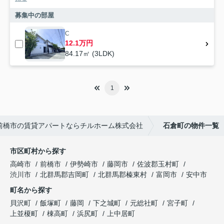
募集中の部屋
C
12.1万円
84.17㎡ (3LDK)
1
前橋市の賃貸アパートならチルホーム株式会社
石倉町の物件一覧
市区町村から探す
高崎市
前橋市
伊勢崎市
藤岡市
佐波郡玉村町
渋川市
北群馬郡吉岡町
北群馬郡榛東村
富岡市
安中市
町名から探す
貝沢町
飯塚町
藤岡
下之城町
元総社町
宮子町
上並榎町
棟高町
浜尻町
上中居町