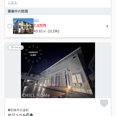
と見る
募集中の部屋
101
7.3万円
43.61㎡ (1LDK)
アパート
前橋市石倉町
セジュール石倉