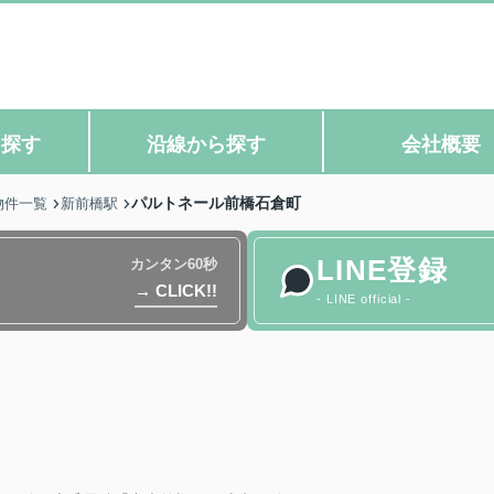
ら探す
沿線から探す
会社概要
パルトネール前橋石倉町
物件一覧
新前橋駅
LINE登録
カンタン60秒
→ CLICK!!
- LINE official -