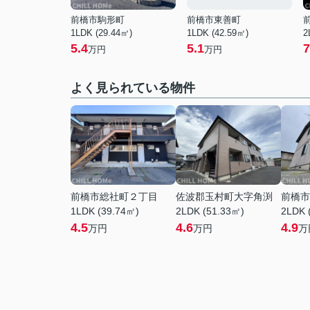
前橋市駒形町
前橋市東善町
1LDK (29.44㎡)
1LDK (42.59㎡)
2
5.4
5.1
7
万円
万円
よく見られている物件
前橋市総社町２丁目
佐波郡玉村町大字角渕
前橋市
1LDK (39.74㎡)
2LDK (51.33㎡)
2LDK 
4.5
4.6
4.9
万円
万円
万