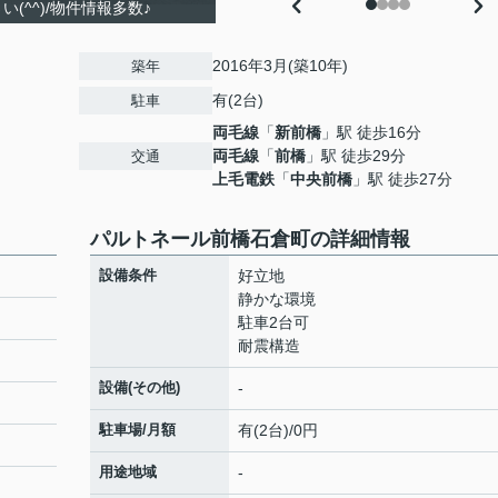
(^^)/物件情報多数♪
2016年3月(築10年)
築年
有(2台)
駐車
両毛線
「
新前橋
」駅 徒歩16分
両毛線
「
前橋
」駅 徒歩29分
交通
上毛電鉄
「
中央前橋
」駅 徒歩27分
パルトネール前橋石倉町の詳細情報
設備条件
好立地
静かな環境
駐車2台可
耐震構造
設備(その他)
-
駐車場/月額
有(2台)/0円
用途地域
-