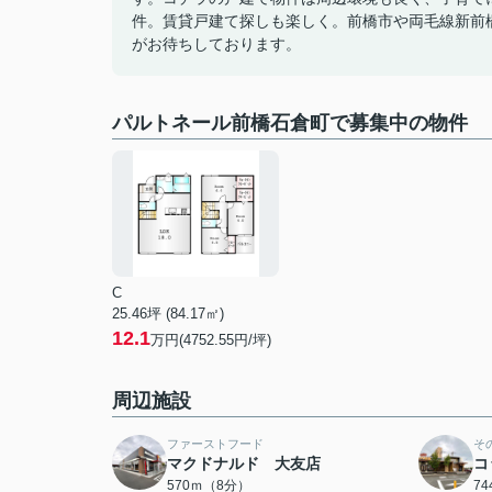
件。賃貸戸建て探しも楽しく。前橋市や両毛線新前
がお待ちしております。
パルトネール前橋石倉町で募集中の物件
C
25.46坪 (84.17㎡)
12.1
万円(4752.55円/坪)
周辺施設
ファーストフード
そ
マクドナルド 大友店
コ
570ｍ（8分）
7