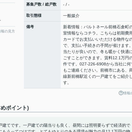
募集戸数 / 総戸数
- / -
取引態様
一般媒介
分
備考
新着情報：パルトネール前橋石倉町
情報の見方
室情報ならコチラ。こちらは初期費
カードでお支払いいただける物件な
で、支払い手続きの手間が省けます
当たりが良いので、冬も暖かく快適
ごすことができます。賃料12.1万円
件です。027-226-6908から当社に何
もご連絡ください。前橋市にある、
線新前橋駅近くの一戸建てをご紹介
す。
情報
めポイント)
戸建てです。一戸建ての陽当りも良く、昼間には照明要らずで経済的で
もうってつけです。とてもゆとりのある環境が魅力の月12.1万円の物