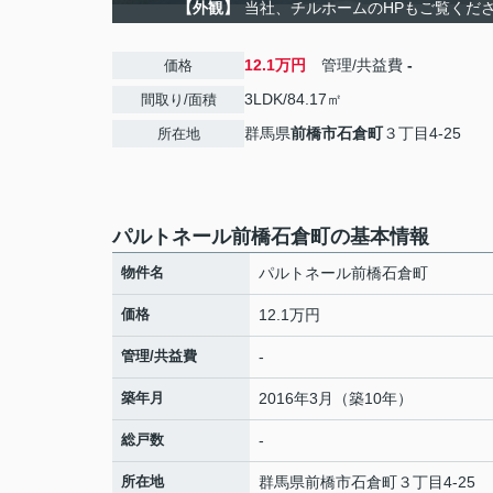
【外観】
当社、チルホームのHPもご覧ください
12.1万円
管理/共益費
-
価格
3LDK/84.17㎡
間取り/面積
群馬県
前橋市
石倉町
３丁目4-25
所在地
パルトネール前橋石倉町の基本情報
物件名
パルトネール前橋石倉町
価格
12.1万円
管理/共益費
-
築年月
2016年3月（築10年）
総戸数
-
所在地
群馬県
前橋市
石倉町
３丁目4-25