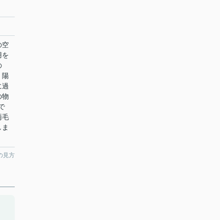
の空
用を
の
。陽
に過
の物
で
両毛
しま
の見方