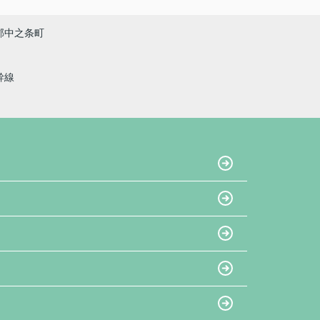
郡中之条町
幹線