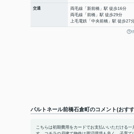
交通
両毛線
「
新前橋
」駅 徒歩16分
両毛線
「
前橋
」駅 徒歩29分
上毛電鉄
「
中央前橋
」駅 徒歩27
パルトネール前橋石倉町のコメント(おすす
こちらは初期費用をカードでお支払いいただける一
す。コチラの戸建て物件は周辺環境も良く、子育てに