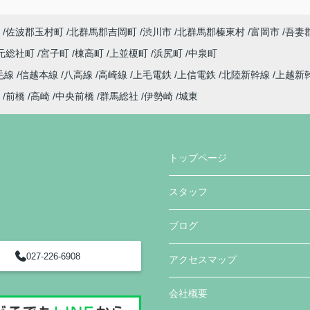
佐波郡玉村町
北群馬郡吉岡町
渋川市
北群馬郡榛東村
富岡市
吾妻
元総社町
宮子町
棟高町
上並榎町
浜尻町
中泉町
毛線
信越本線
八高線
高崎線
上毛電鉄
上信電鉄
北陸新幹線
上越新
前橋
高崎
中央前橋
群馬総社
伊勢崎
城東
トップページ
スタッフ
ブログ
027-226-6908
アクセスマップ
会社概要