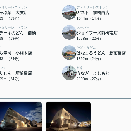
ァミリーレストラン
ファミリーレストラン
ゃぶ葉 大友店
ガスト 前橋西店
023ｍ（13分）
1044ｍ（14分）
ァミリーレストラン
スーパー
テーキのどん 前橋
ジョイフーズ前橋南店
368ｍ（18分）
1758ｍ（22分）
司
そば・うどん
ら寿司 小相木店
はなまるうどん 新前橋店
843ｍ（24分）
1892ｍ（24分）
ーパー
料亭
りせん 新前橋店
うなぎ よしもと
909ｍ（24分）
2100ｍ（27分）