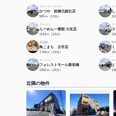
ファーストフード
フ
かつや 前橋元総社店
し
985ｍ（13分）
1
ラーメン
フ
らーめん一番館 大友店
ス
1163ｍ（15分）
1
居酒屋
寿
鳥こまち 古市店
く
1766ｍ（23分）
1
スーパー
ス
フォレストモール新前橋
と
1892ｍ（24分）
1
近隣の物件