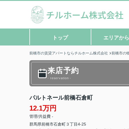
トップ
エリアか
前橋市の賃貸アパートならチルホーム株式会社
前橋市の
来店予約
- reservation -
パルトネール前橋石倉町
12.1万円
管理/共益費 -
群馬県
前橋市
石倉町
３丁目4-25