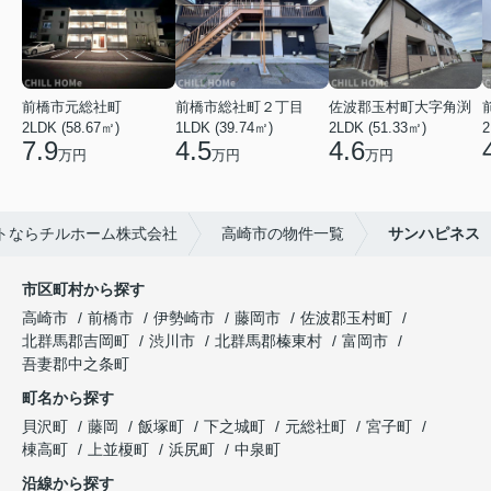
前橋市元総社町
前橋市総社町２丁目
佐波郡玉村町大字角渕
2LDK (58.67㎡)
1LDK (39.74㎡)
2LDK (51.33㎡)
2
7.9
4.5
4.6
万円
万円
万円
トならチルホーム株式会社
高崎市の物件一覧
サンハピネス
市区町村から探す
高崎市
前橋市
伊勢崎市
藤岡市
佐波郡玉村町
北群馬郡吉岡町
渋川市
北群馬郡榛東村
富岡市
吾妻郡中之条町
町名から探す
貝沢町
藤岡
飯塚町
下之城町
元総社町
宮子町
棟高町
上並榎町
浜尻町
中泉町
沿線から探す