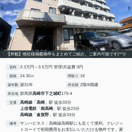
【外観】他社様掲載物件もまとめてご紹介、ご案内可能です(^^)/
3.3万円～3.5万円 管理/共益費 0円
賃料
24.30㎡
1K
面積
間取り
築31年
2階/6階建
築年数
所在階
群馬県
高崎市
下之城町
179-4
所在地
高崎線
「
高崎
」駅 徒歩33分
交通
上信電鉄
「
南高崎
」駅 徒歩23分
高崎線
「
倉賀野
」駅 徒歩33分
サンハピネス：高崎線高崎駅にも近くて便利。クレジッ
備考
トカードで初期費用をお支払いいただける物件です。家