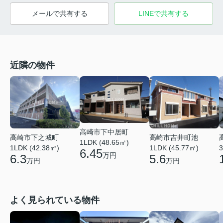
メールで共有する
LINEで共有する
近隣の物件
高崎市下中居町
高崎市吉井町池
高崎市下之城町
1LDK (48.65㎡)
1LDK (45.77㎡)
1LDK (42.38㎡)
3
6.45
万円
5.6
6.3
万円
万円
よく見られている物件