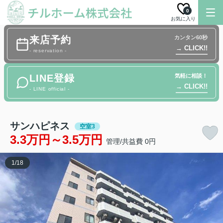
0
お気に入り
来店予約
カンタン60秒
→ CLICK!!
- reservation -
LINE登録
気軽に相談！
→ CLICK!!
- LINE official -
サンハピネス
空室3
3.3万円～3.5万円
管理/共益費 0円
1
/
18