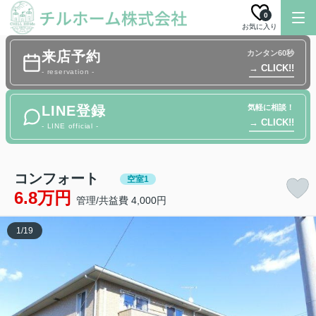
0
お気に入り
来店予約
カンタン60秒
→ CLICK!!
- reservation -
LINE登録
気軽に相談！
→ CLICK!!
- LINE official -
コンフォート
空室1
6.8万円
管理/共益費 4,000円
1
/
19