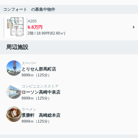
コンフォート の募集中物件
A205
6.8万円
2階 / 18.99坪(62.80㎡)
周辺施設
スーパー
とりせん群馬町店
9999ｍ（125分）
コンビニエンスストア
ローソン高崎中泉店
9999ｍ（125分）
ラーメン
景勝軒 高崎総本店
9999ｍ（125分）