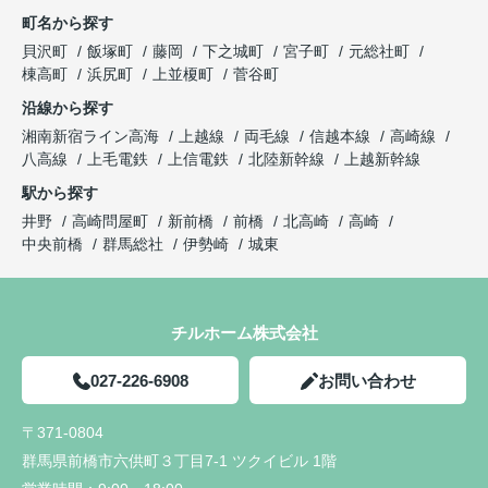
町名から探す
貝沢町
飯塚町
藤岡
下之城町
宮子町
元総社町
棟高町
浜尻町
上並榎町
菅谷町
沿線から探す
湘南新宿ライン高海
上越線
両毛線
信越本線
高崎線
八高線
上毛電鉄
上信電鉄
北陸新幹線
上越新幹線
駅から探す
井野
高崎問屋町
新前橋
前橋
北高崎
高崎
中央前橋
群馬総社
伊勢崎
城東
チルホーム株式会社
027-226-6908
お問い合わせ
〒371-0804
群馬県前橋市六供町３丁目7-1 ツクイビル 1階