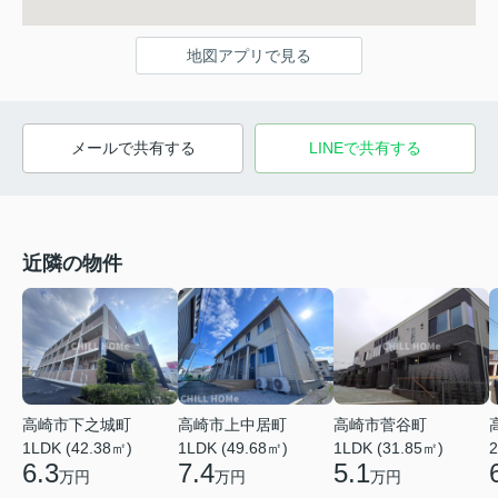
地図アプリで見る
メールで共有する
LINEで共有する
近隣の物件
高崎市上中居町
高崎市菅谷町
高崎市下之城町
1LDK (49.68㎡)
1LDK (31.85㎡)
2
1LDK (42.38㎡)
7.4
5.1
6.3
万円
万円
万円