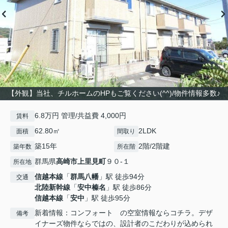
【外観】当社、チルホームのHPもご覧ください(^^)/物件情報多数♪
6.8万円 管理/共益費 4,000円
賃料
62.80㎡
2LDK
面積
間取り
築15年
2階/2階建
築年数
所在階
群馬県
高崎市
上里見町
９０-１
所在地
信越本線
「
群馬八幡
」駅 徒歩94分
交通
北陸新幹線
「
安中榛名
」駅 徒歩86分
信越本線
「
安中
」駅 徒歩95分
新着情報：コンフォート の空室情報ならコチラ。デザ
備考
イナーズ物件ならではの、設計者のこだわりが込められ