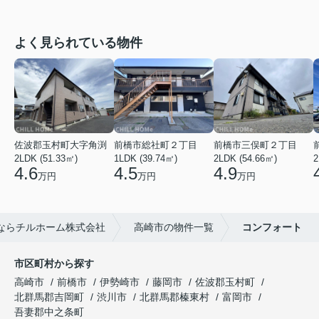
よく見られている物件
佐波郡玉村町大字角渕
前橋市総社町２丁目
前橋市三俣町２丁目
2LDK (51.33㎡)
1LDK (39.74㎡)
2LDK (54.66㎡)
2
4.6
4.5
4.9
万円
万円
万円
ならチルホーム株式会社
高崎市の物件一覧
コンフォート
市区町村から探す
高崎市
前橋市
伊勢崎市
藤岡市
佐波郡玉村町
北群馬郡吉岡町
渋川市
北群馬郡榛東村
富岡市
吾妻郡中之条町