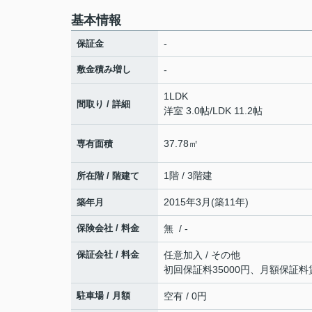
基本情報
-
保証金
敷金積み増し
-
1LDK
間取り / 詳細
洋室 3.0帖
/
LDK 11.2帖
37.78㎡
専有面積
1階 / 3階建
所在階 / 階建て
2015年3月(築11年)
築年月
保険会社 / 料金
無 / -
保証会社 / 料金
任意加入 / その他
初回保証料35000円、月額保証料
駐車場 / 月額
空有 / 0円