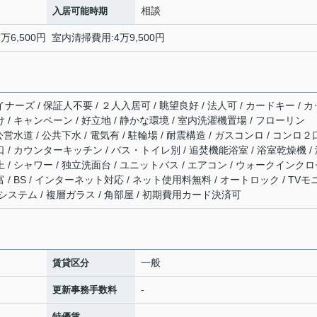
相談
入居可能時期
万6,500円 室内清掃費用:4万9,500円
ナーズ / 保証人不要 / ２人入居可 / 眺望良好 / 法人可 / カードキー / カ
 / キャンペーン / 好立地 / 静かな環境 / 室内洗濯機置場 / フローリン
公営水道 / 公共下水 / 電気有 / 駐輪場 / 耐震構造 / ガスコンロ / コンロ
口 / カウンターキッチン / バス・トイレ別 / 追焚機能浴室 / 浴室乾燥機 /
上 / シャワー / 独立洗面台 / ユニットバス / エアコン / ウォークインク
 / BS / インターネット対応 / ネット使用料無料 / オートロック / TVモ
システム / 複層ガラス / 角部屋 / 初期費用カード決済可
一般
賃貸区分
-
更新事務手数料
-
特優賃