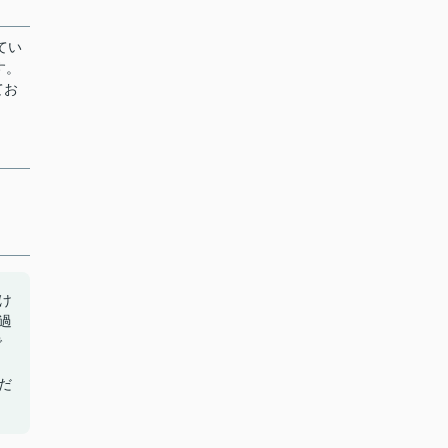
てい
す。
てお
け
過
で
だ