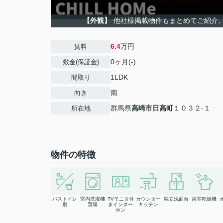
【外観】
他社様掲載物件もまとめてご紹介、ご
6.4
万円
賃料
0ヶ月(-)
敷金(保証金)
1LDK
間取り
南
向き
群馬県
高崎市
日高町
１０３２-１
所在地
物件の特徴
バストイレ
室内洗濯機
TVモニタ付
カウンター
独立洗面台
浴室乾燥機
別
置場
きインター
キッチン
ホン