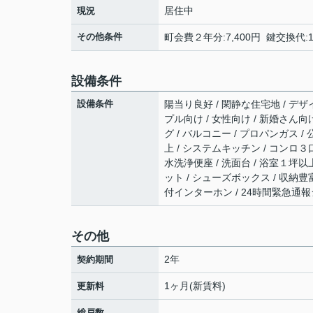
居住中
現況
その他条件
町会費２年分:7,400円 鍵交換代:1
設備条件
設備条件
陽当り良好 / 閑静な住宅地 / デザイ
プル向け / 女性向け / 新婚さん向け
グ / バルコニー / プロパンガス / 
上 / システムキッチン / コンロ３
水洗浄便座 / 洗面台 / 浴室１坪以
ット / シューズボックス / 収納豊富
付インターホン / 24時間緊急通報
その他
2年
契約期間
1ヶ月(新賃料)
更新料
-
総戸数