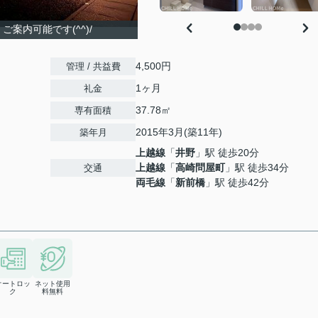
案内可能です(^^)/
4,500円
管理 / 共益費
1ヶ月
礼金
37.78㎡
専有面積
2015年3月(築11年)
築年月
上越線
「
井野
」駅 徒歩20分
上越線
「
高崎問屋町
」駅 徒歩34分
交通
両毛線
「
新前橋
」駅 徒歩42分
オートロッ
ネット使用
ク
料無料