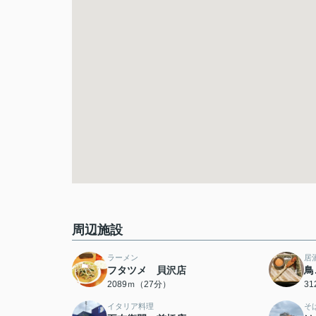
周辺施設
ラーメン
居
フタツメ 貝沢店
鳥
2089ｍ（27分）
3
イタリア料理
そ