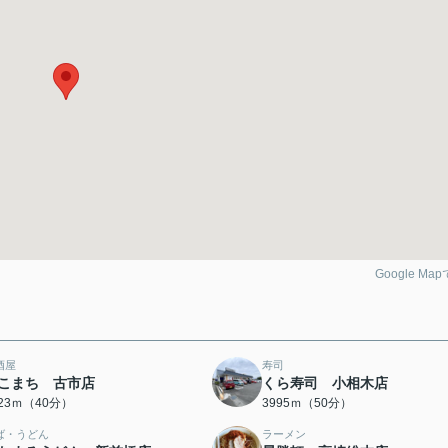
Google Ma
酒屋
寿司
こまち 古市店
くら寿司 小相木店
123ｍ（40分）
3995ｍ（50分）
ば・うどん
ラーメン