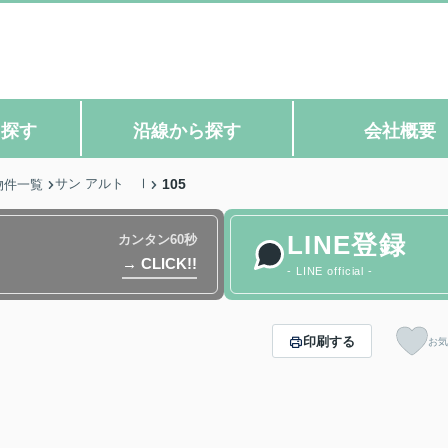
ら探す
沿線から探す
会社概要
サン アルト Ⅰ
105
物件一覧
LINE登録
カンタン60秒
→ CLICK!!
- LINE official -
印刷する
お気