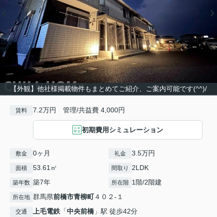
【外観】他社様掲載物件もまとめてご紹介、ご案内可能です(^^)/
7.2万円 管理/共益費 4,000円
賃料
初期費用シミュレーション
0ヶ月
3.5万円
敷金
礼金
53.61㎡
2LDK
面積
間取り
築7年
1階/2階建
築年数
所在階
群馬県
前橋市
青柳町
４０２-１
所在地
上毛電鉄
「
中央前橋
」駅 徒歩42分
交通