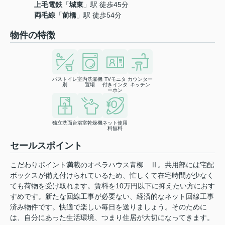
上毛電鉄
「
城東
」駅 徒歩45分
両毛線
「
前橋
」駅 徒歩54分
物件の特徴
バストイレ
室内洗濯機
TVモニタ
カウンター
別
置場
付きインタ
キッチン
ーホン
独立洗面台
浴室乾燥機
ネット使用
料無料
セールスポイント
こだわりポイント満載のオペラハウス青柳 Ⅱ。共用部には宅配
ボックスが備え付けられているため、忙しくて在宅時間が少なく
ても荷物を受け取れます。賃料を10万円以下に抑えたい方におす
すめです。新たな回線工事が必要ない、経済的なネット回線工事
済み物件です。快適で楽しい毎日を送りましょう。そのために
は、自分にあった生活環境、つまり住居が大切になってきます。