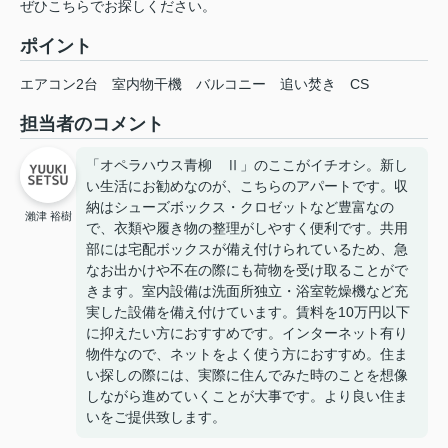
ぜひこちらでお探しください。
ポイント
エアコン2台
室内物干機
バルコニー
追い焚き
CS
担当者のコメント
「オペラハウス青柳 Ⅱ」のここがイチオシ。新し
い生活にお勧めなのが、こちらのアパートです。収
納はシューズボックス・クロゼットなど豊富なの
瀨津 裕樹
で、衣類や履き物の整理がしやすく便利です。共用
部には宅配ボックスが備え付けられているため、急
なお出かけや不在の際にも荷物を受け取ることがで
きます。室内設備は洗面所独立・浴室乾燥機など充
実した設備を備え付けています。賃料を10万円以下
に抑えたい方におすすめです。インターネット有り
物件なので、ネットをよく使う方におすすめ。住ま
い探しの際には、実際に住んでみた時のことを想像
しながら進めていくことが大事です。より良い住ま
いをご提供致します。