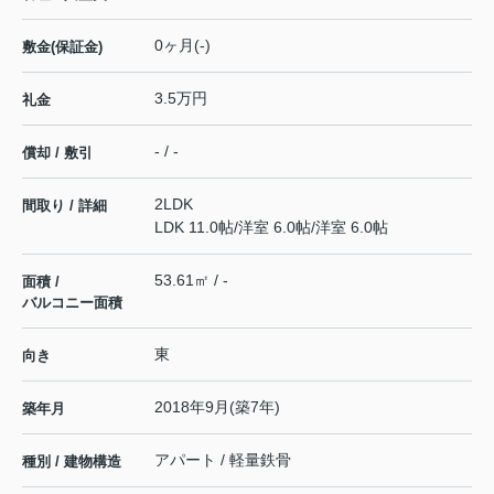
0ヶ月(-)
敷金(保証金)
3.5万円
礼金
- / -
償却 / 敷引
2LDK
間取り / 詳細
LDK 11.0帖
/
洋室 6.0帖
/
洋室 6.0帖
53.61㎡ / -
面積 /
バルコニー面積
東
向き
2018年9月(築7年)
築年月
アパート / 軽量鉄骨
種別 / 建物構造