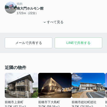
焼肉
南大門ホルモン館
1723ｍ（22分）
すべて見る
メールで共有する
LINEで共有する
近隣の物件
前橋市上泉町
前橋市下大島町
前橋市総社町総社
1LDK (42.11㎡)
2LDK (59.16㎡)
3LDK (74.50㎡)
1