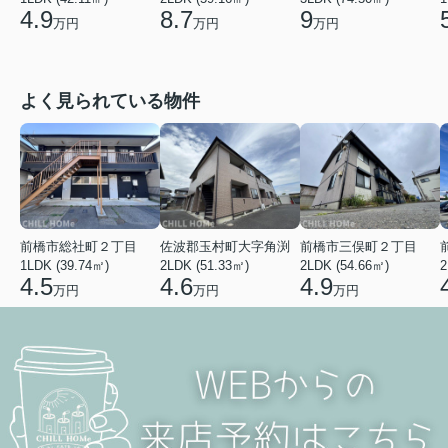
4.9
8.7
9
万円
万円
万円
よく見られている物件
前橋市総社町２丁目
佐波郡玉村町大字角渕
前橋市三俣町２丁目
1LDK (39.74㎡)
2LDK (51.33㎡)
2LDK (54.66㎡)
2
4.5
4.6
4.9
万円
万円
万円