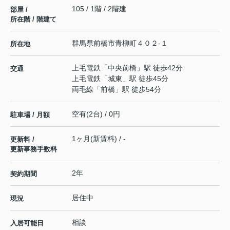
105 / 1階 / 2階建
部屋 /
所在階 / 階建て
群馬県
前橋市
青柳町
４０２-１
所在地
上毛電鉄
「
中央前橋
」駅 徒歩42分
交通
上毛電鉄
「
城東
」駅 徒歩45分
両毛線
「
前橋
」駅 徒歩54分
空有(2台) / 0円
駐車場 / 月額
1ヶ月(新賃料) / -
更新料 /
更新事務手数料
2年
契約期間
居住中
現況
相談
入居可能日