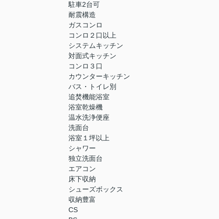
駐車2台可
耐震構造
ガスコンロ
コンロ２口以上
システムキッチン
対面式キッチン
コンロ３口
カウンターキッチン
バス・トイレ別
追焚機能浴室
浴室乾燥機
温水洗浄便座
洗面台
浴室１坪以上
シャワー
独立洗面台
エアコン
床下収納
シューズボックス
収納豊富
CS