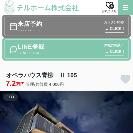
0
お気に入り
来店予約
カンタン60秒
→ CLICK!!
- reservation -
LINE登録
気軽に相談！
→ CLICK!!
- LINE official -
オペラハウス青柳 Ⅱ 105
7.2
万円
管理/共益費 4,000円
1
/
33