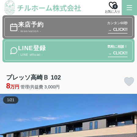
0
お気に入り
来店予約
カンタン60秒
→ CLICK!!
- reservation -
LINE登録
気軽に相談！
→ CLICK!!
- LINE official -
プレッソ高崎Ｂ 102
8
万円
管理/共益費 3,000円
1
/
21