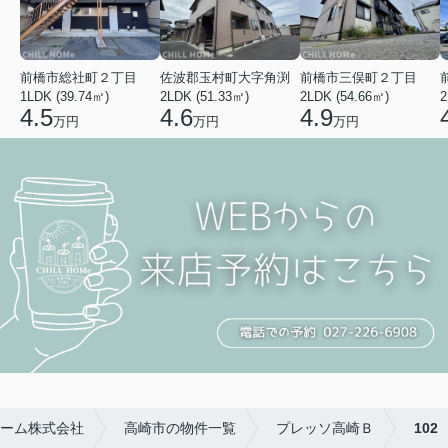
前橋市総社町２丁目
佐波郡玉村町大字角渕
前橋市三俣町２丁目
1LDK (39.74㎡)
2LDK (51.33㎡)
2LDK (54.66㎡)
2
4.5
4.6
4.9
万円
万円
万円
ーム株式会社
高崎市の物件一覧
プレッソ高崎Ｂ
102