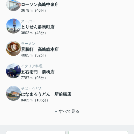
ローソン高崎中泉店
3678ｍ（46分）
スーパー
とりせん群馬町店
3802ｍ（48分）
ラーメン
景勝軒 高崎総本店
4085ｍ（52分）
イタリア料理
五右衛門 前橋店
7787ｍ（98分）
そば・うどん
はなまるうどん 新前橋店
8465ｍ（106分）
すべて見る