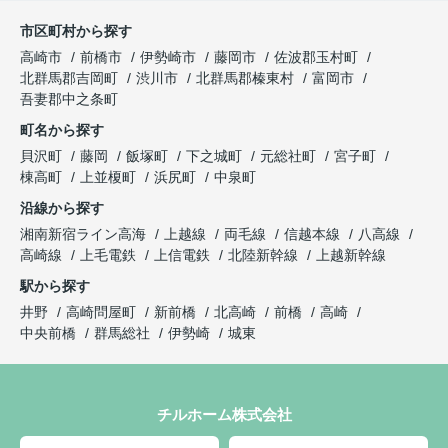
市区町村から探す
高崎市
前橋市
伊勢崎市
藤岡市
佐波郡玉村町
北群馬郡吉岡町
渋川市
北群馬郡榛東村
富岡市
吾妻郡中之条町
町名から探す
貝沢町
藤岡
飯塚町
下之城町
元総社町
宮子町
棟高町
上並榎町
浜尻町
中泉町
沿線から探す
湘南新宿ライン高海
上越線
両毛線
信越本線
八高線
高崎線
上毛電鉄
上信電鉄
北陸新幹線
上越新幹線
駅から探す
井野
高崎問屋町
新前橋
北高崎
前橋
高崎
中央前橋
群馬総社
伊勢崎
城東
チルホーム株式会社