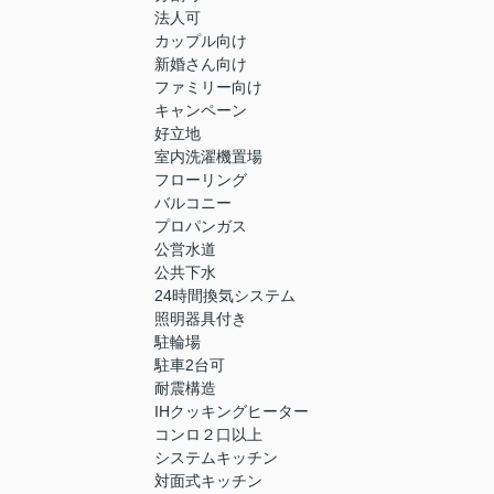
法人可
カップル向け
新婚さん向け
ファミリー向け
キャンペーン
好立地
室内洗濯機置場
フローリング
バルコニー
プロパンガス
公営水道
公共下水
24時間換気システム
照明器具付き
駐輪場
駐車2台可
耐震構造
IHクッキングヒーター
コンロ２口以上
システムキッチン
対面式キッチン