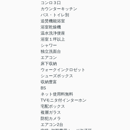
コンロ３口
カウンターキッチン
バス・トイレ別
追焚機能浴室
浴室乾燥機
温水洗浄便座
浴室１坪以上
シャワー
独立洗面台
エアコン
床下収納
ウォークインクロゼット
シューズボックス
収納豊富
BS
ネット使用料無料
TVモニタ付インターホン
宅配ボックス
複層ガラス
防犯カメラ
エアコン2台