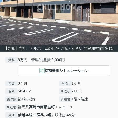
【外観】当社、チルホームのHPもご覧ください(^^)/物件情報多数♪
8万円 管理/共益費 3,000円
賃料
初期費用シミュレーション
0ヶ月
1ヶ月
敷金
礼金
50.47㎡
2LDK
面積
間取り
築1年未満
1階/2階建
築年数
所在階
群馬県
高崎市
南新波町
１４８－１
所在地
信越本線
「
群馬八幡
」駅 徒歩49分
交通