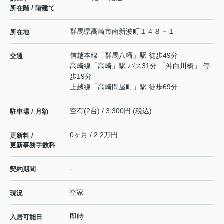
所在階 / 階建て
群馬県
高崎市
南新波町
１４８－１
所在地
信越本線
「
群馬八幡
」駅 徒歩49分
交通
高崎線
「
高崎
」駅 バス31分 「沖白川橋」 停
歩19分
上越線
「
高崎問屋町
」駅 徒歩69分
空有(2台) / 3,300円 (税込)
駐車場 / 月額
0ヶ月 / 2.2万円
更新料 /
更新事務手数料
-
契約期間
空家
現況
即時
入居可能日