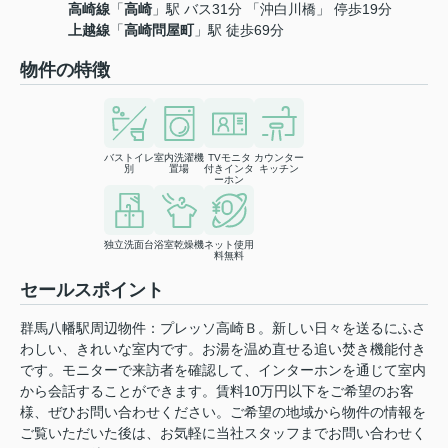
高崎線
「
高崎
」駅 バス31分 「沖白川橋」 停歩19分
上越線
「
高崎問屋町
」駅 徒歩69分
物件の特徴
バストイレ
室内洗濯機
TVモニタ
カウンター
別
置場
付きインタ
キッチン
ーホン
独立洗面台
浴室乾燥機
ネット使用
料無料
セールスポイント
群馬八幡駅周辺物件：プレッソ高崎Ｂ。新しい日々を送るにふさ
わしい、きれいな室内です。お湯を温め直せる追い焚き機能付き
です。モニターで来訪者を確認して、インターホンを通じて室内
から会話することができます。賃料10万円以下をご希望のお客
様、ぜひお問い合わせください。ご希望の地域から物件の情報を
ご覧いただいた後は、お気軽に当社スタッフまでお問い合わせく