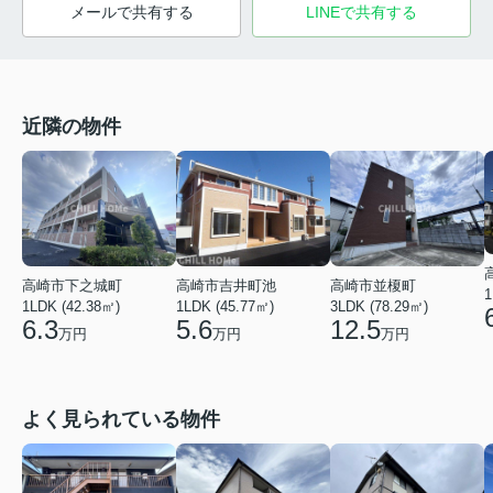
メールで共有する
LINEで共有する
近隣の物件
高崎市吉井町池
高崎市下之城町
高崎市並榎町
1
1LDK (45.77㎡)
1LDK (42.38㎡)
3LDK (78.29㎡)
5.6
6.3
12.5
万円
万円
万円
よく見られている物件