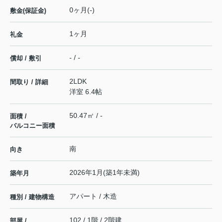
0ヶ月(-)
敷金(保証金)
1ヶ月
礼金
- / -
償却 / 敷引
2LDK
間取り / 詳細
洋室 6.4帖
50.47㎡ / -
面積 /
バルコニー面積
南
向き
2026年1月(築1年未満)
築年月
アパート / 木造
種別 / 建物構造
102 / 1階 / 2階建
部屋 /