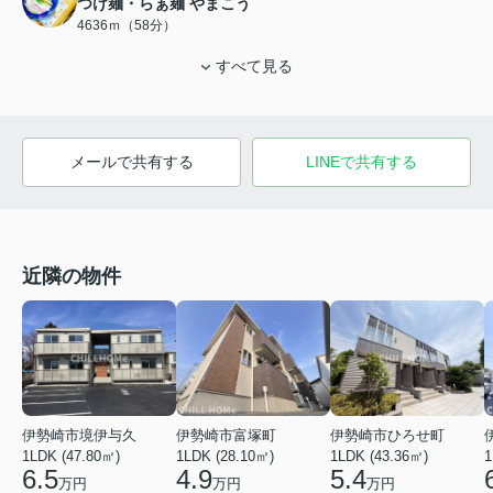
つけ麺・らぁ麺 やまこう
4636ｍ（58分）
すべて見る
メールで共有する
LINEで共有する
近隣の物件
伊勢崎市境伊与久
伊勢崎市富塚町
伊勢崎市ひろせ町
1LDK (47.80㎡)
1LDK (28.10㎡)
1LDK (43.36㎡)
1
6.5
4.9
5.4
万円
万円
万円