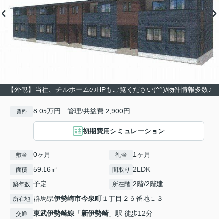
【外観】当社、チルホームのHPもご覧ください(^^)/物件情報多数♪
8.05万円 管理/共益費 2,900円
賃料
初期費用シミュレーション
0ヶ月
1ヶ月
敷金
礼金
59.16㎡
2LDK
面積
間取り
予定
2階/2階建
築年数
所在階
群馬県
伊勢崎市
今泉町
１丁目２６番地１３
所在地
東武伊勢崎線
「
新伊勢崎
」駅 徒歩12分
交通