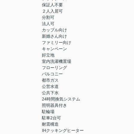
保証人不要
２人入居可
分割可
法人可
カップル向け
新婚さん向け
ファミリー向け
キャンペーン
好立地
室内洗濯機置場
フローリング
バルコニー
都市ガス
公営水道
公共下水
24時間換気システム
照明器具付き
駐輪場
駐車2台可
耐震構造
IHクッキングヒーター