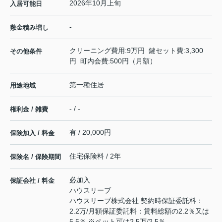
2026年10月上旬
入居可能日
-
敷金積み増し
クリーニング費用:9万円 鍵セット費:3,300
その他条件
円 町内会費:500円（月額）
第一種住居
用途地域
- / -
権利金 / 雑費
有 / 20,000円
保険加入 / 料金
住宅保険料 / 2年
保険名 / 保険期間
必加入
保証会社 / 料金
ハウスリーブ
ハウスリーブ株式会社 契約時保証委託料：
2.2万/月額保証委託料：賃料総額の2.2％又は
5.5％ ※ペット可は2.5万/2.5％