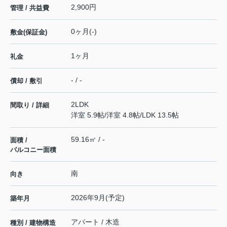
2,900円
管理 / 共益費
0ヶ月(-)
敷金(保証金)
1ヶ月
礼金
- / -
償却 / 敷引
2LDK
間取り / 詳細
洋室 5.9帖
/
洋室 4.8帖
/
LDK 13.5帖
59.16㎡ / -
面積 /
バルコニー面積
南
向き
2026年9月(予定)
築年月
アパート / 木造
種別 / 建物構造