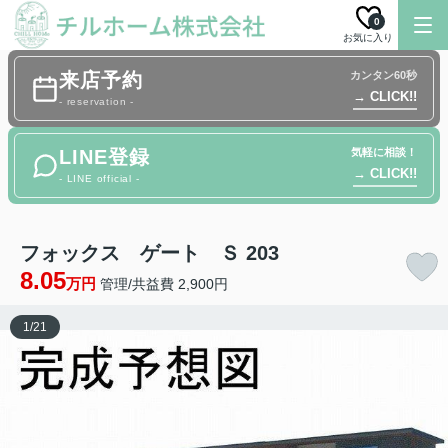
0
お気に入り
来店予約
カンタン60秒
→ CLICK!!
- reservation -
LINE登録
気軽に相談！
→ CLICK!!
- LINE official -
フォックス ゲート Ｓ 203
8.05
万円
管理/共益費 2,900円
1
/
21