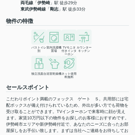
両毛線
「
伊勢崎
」駅 徒歩29分
東武伊勢崎線
「
剛志
」駅 徒歩33分
物件の特徴
バストイレ
室内洗濯機
TVモニタ
カウンター
別
置場
付きインタ
キッチン
ーホン
独立洗面台
浴室乾燥機
ネット使用
料無料
セールスポイント
こだわりポイント満載のフォックス ゲート Ｓ。共用部には宅
配ボックスが備え付けられているため、外出が多い方でも荷物を
受け取ることができます。TVインターホンで来客時に顔が見え
ます。家賃10万円以下の物件をお探しのお客様におすすめです。
伊勢崎市エリアや新伊勢崎付近で、あなたのニーズに合ったお部
屋探しをお手伝い致します。まずは当社へご連絡をお待ちしてお