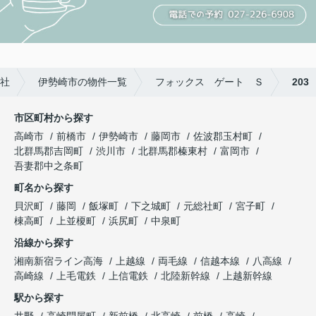
社
伊勢崎市の物件一覧
フォックス ゲート Ｓ
203
市区町村から探す
高崎市
前橋市
伊勢崎市
藤岡市
佐波郡玉村町
北群馬郡吉岡町
渋川市
北群馬郡榛東村
富岡市
吾妻郡中之条町
町名から探す
貝沢町
藤岡
飯塚町
下之城町
元総社町
宮子町
棟高町
上並榎町
浜尻町
中泉町
沿線から探す
湘南新宿ライン高海
上越線
両毛線
信越本線
八高線
高崎線
上毛電鉄
上信電鉄
北陸新幹線
上越新幹線
駅から探す