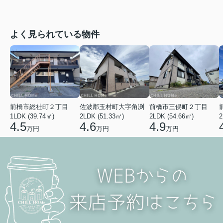
よく見られている物件
前橋市総社町２丁目
佐波郡玉村町大字角渕
前橋市三俣町２丁目
1LDK (39.74㎡)
2LDK (51.33㎡)
2LDK (54.66㎡)
2
4.5
4.6
4.9
万円
万円
万円