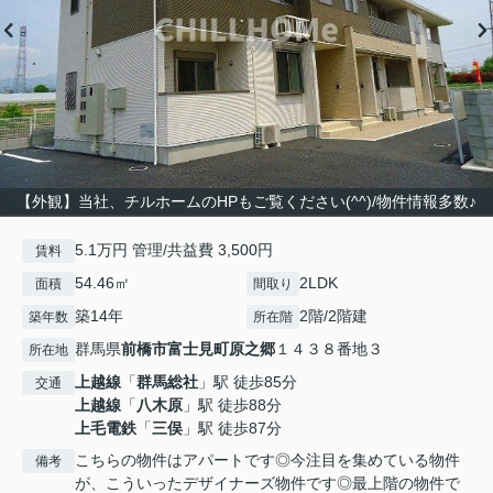
【外観】当社、チルホームのHPもご覧ください(^^)/物件情報多数♪
5.1万円 管理/共益費 3,500円
賃料
54.46㎡
2LDK
面積
間取り
築14年
2階/2階建
築年数
所在階
群馬県
前橋市
富士見町原之郷
１４３８番地３
所在地
上越線
「
群馬総社
」駅 徒歩85分
交通
上越線
「
八木原
」駅 徒歩88分
上毛電鉄
「
三俣
」駅 徒歩87分
こちらの物件はアパートです◎今注目を集めている物件
備考
が、こういったデザイナーズ物件です◎最上階の物件で