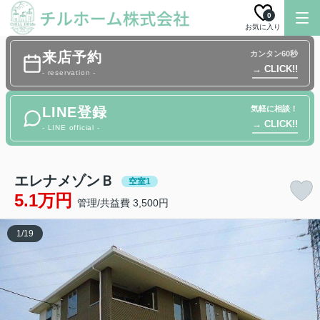
0
お気に入り
来店予約
カンタン60秒
→ CLICK!!
- reservation -
LINE登録
気軽に相談！
→ CLICK!!
- LINE official -
エレナメゾンＢ
空室1
5.1万円
管理/共益費 3,500円
1
/
19