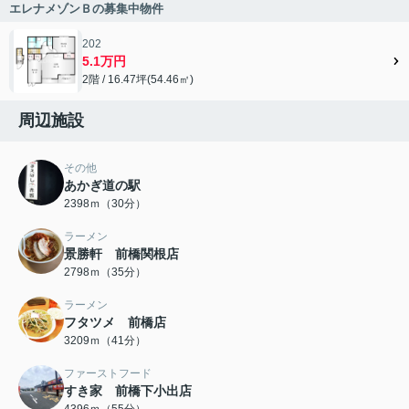
エレナメゾンＢの募集中物件
202
5.1万円
2階 / 16.47坪(54.46㎡)
周辺施設
その他
あかぎ道の駅
2398ｍ（30分）
ラーメン
景勝軒 前橋関根店
2798ｍ（35分）
ラーメン
フタツメ 前橋店
3209ｍ（41分）
ファーストフード
すき家 前橋下小出店