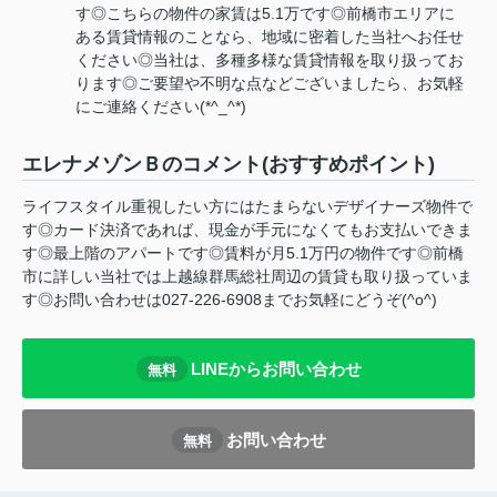
す◎こちらの物件の家賃は5.1万です◎前橋市エリアに
ある賃貸情報のことなら、地域に密着した当社へお任せ
ください◎当社は、多種多様な賃貸情報を取り扱ってお
ります◎ご要望や不明な点などございましたら、お気軽
にご連絡ください(*^_^*)
エレナメゾンＢのコメント(おすすめポイント)
ライフスタイル重視したい方にはたまらないデザイナーズ物件で
す◎カード決済であれば、現金が手元になくてもお支払いできま
す◎最上階のアパートです◎賃料が月5.1万円の物件です◎前橋
市に詳しい当社では上越線群馬総社周辺の賃貸も取り扱っていま
す◎お問い合わせは027-226-6908までお気軽にどうぞ(^o^)
LINEからお問い合わせ
無料
お問い合わせ
無料