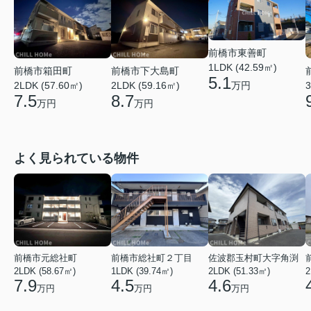
前橋市東善町
1LDK (42.59㎡)
前橋市箱田町
前橋市下大島町
5.1
万円
2LDK (57.60㎡)
2LDK (59.16㎡)
3
7.5
8.7
万円
万円
よく見られている物件
前橋市元総社町
前橋市総社町２丁目
佐波郡玉村町大字角渕
2LDK (58.67㎡)
1LDK (39.74㎡)
2LDK (51.33㎡)
2
7.9
4.5
4.6
万円
万円
万円