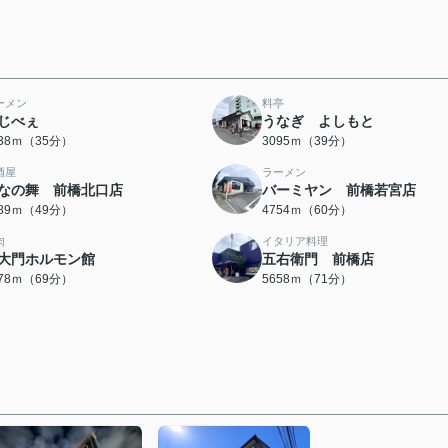
ーメン
料亭
じべぇ
うなぎ よしもと
738ｍ（35分）
3095ｍ（39分）
酒屋
ラーメン
なの舞 前橋北口店
バーミヤン 前橋若宮店
889ｍ（49分）
4754ｍ（60分）
肉
イタリア料理
大門ホルモン館
五右衛門 前橋店
478ｍ（69分）
5658ｍ（71分）