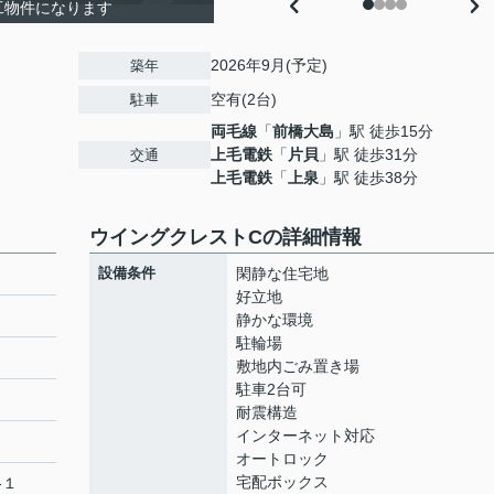
工物件になります
2026年9月(予定)
築年
空有(2台)
駐車
両毛線
「
前橋大島
」駅 徒歩15分
１
上毛電鉄
「
片貝
」駅 徒歩31分
交通
上毛電鉄
「
上泉
」駅 徒歩38分
ウイングクレストCの詳細情報
設備条件
閑静な住宅地
好立地
静かな環境
駐輪場
敷地内ごみ置き場
駐車2台可
耐震構造
インターネット対応
オートロック
宅配ボックス
-１