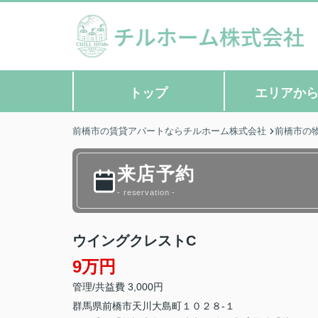
トップ
エリアか
前橋市の賃貸アパートならチルホーム株式会社
前橋市の
来店予約
- reservation -
ウイングクレストC
9万円
管理/共益費 3,000円
群馬県
前橋市
天川大島町
１０２８-１