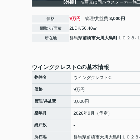
【外観】
※写真は同ハウスメーカー施
9万円
管理/共益費
3,000円
価格
2LDK/50.40㎡
間取り/面積
群馬県
前橋市
天川大島町
１０２８-
所在地
ウイングクレストCの基本情報
物件名
ウイングクレストC
価格
9万円
管理/共益費
3,000円
築年月
2026年9月（予定）
総戸数
-
所在地
群馬県
前橋市
天川大島町
１０２８