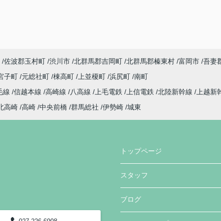
佐波郡玉村町
渋川市
北群馬郡吉岡町
北群馬郡榛東村
富岡市
吾妻
宮子町
元総社町
棟高町
上並榎町
浜尻町
南町
毛線
信越本線
高崎線
八高線
上毛電鉄
上信電鉄
北陸新幹線
上越新
北高崎
高崎
中央前橋
群馬総社
伊勢崎
城東
トップページ
スタッフ
ブログ