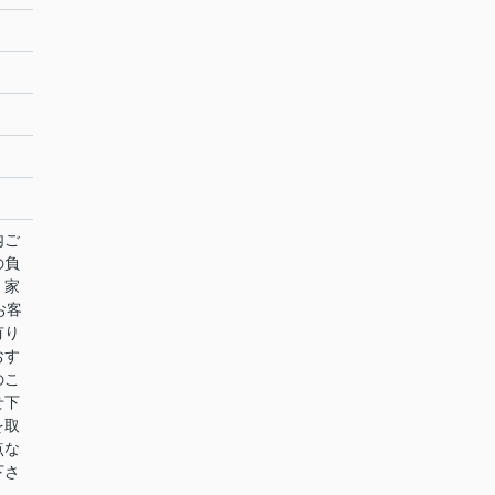
内ご
の負
。家
お客
有り
おす
のこ
せ下
を取
点な
下さ