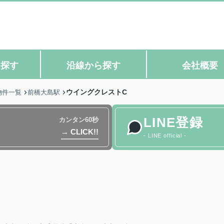
ら探す
沿線から探す
会社概要
ウイングクレストC
物件一覧
前橋大島駅
LINE登録
カンタン60秒
→ CLICK!!
- LINE official -