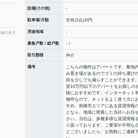
設備(その他)
-
駐車場/月額
空有(2台)/0円
用途地域
-
情報の見方
募集戸数 / 総戸数
- / -
取引態様
仲介
備考
こちらの物件はアパートです。敷地
み置き場があるのでゴミの持ち運び
担を少しでも減らすことができます
賃10万円以下のアパートをお探しの
様におすすめです。インターネット
物件なので、ネットをよく使う方に
すめ。前橋市エリアにある賃貸情報
となら、地域に密着した当社へお任
さい。当社は、多種多様な賃貸情報
り扱っております。ご要望や不明な
どございましたら、お気軽にご連絡