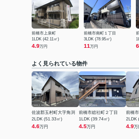
前橋市上泉町
前橋市南町１丁目
1LDK (42.11㎡)
3LDK (78.95㎡)
1
4.9
11
6
万円
万円
よく見られている物件
佐波郡玉村町大字角渕
前橋市総社町２丁目
前橋市
2LDK (51.33㎡)
1LDK (39.74㎡)
2LDK 
4.6
4.5
4.9
万円
万円
万