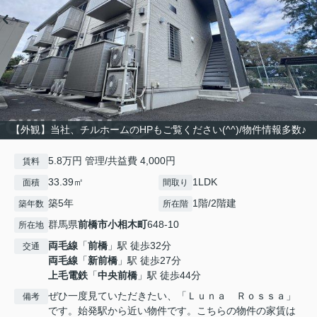
【外観】当社、チルホームのHPもご覧ください(^^)/物件情報多数♪
5.8万円 管理/共益費 4,000円
賃料
33.39㎡
1LDK
面積
間取り
築5年
1階/2階建
築年数
所在階
群馬県
前橋市
小相木町
648-10
所在地
両毛線
「
前橋
」駅 徒歩32分
交通
両毛線
「
新前橋
」駅 徒歩27分
上毛電鉄
「
中央前橋
」駅 徒歩44分
ぜひ一度見ていただきたい、「Ｌｕｎａ Ｒｏｓｓａ」
備考
です。始発駅から近い物件です。こちらの物件の家賃は