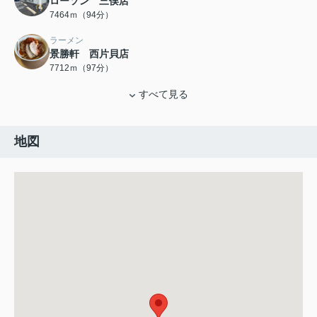
ローソン 三俣店
7464ｍ（94分）
ラーメン
景勝軒 西片貝店
7712ｍ（97分）
すべて見る
地図