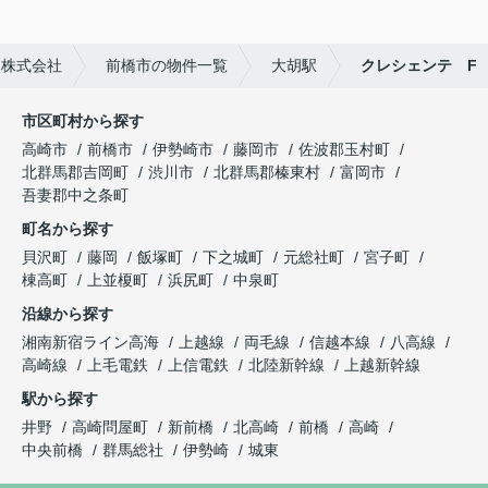
ム株式会社
前橋市の物件一覧
大胡駅
クレシェンテ F
市区町村から探す
高崎市
前橋市
伊勢崎市
藤岡市
佐波郡玉村町
北群馬郡吉岡町
渋川市
北群馬郡榛東村
富岡市
吾妻郡中之条町
町名から探す
貝沢町
藤岡
飯塚町
下之城町
元総社町
宮子町
棟高町
上並榎町
浜尻町
中泉町
沿線から探す
湘南新宿ライン高海
上越線
両毛線
信越本線
八高線
高崎線
上毛電鉄
上信電鉄
北陸新幹線
上越新幹線
駅から探す
井野
高崎問屋町
新前橋
北高崎
前橋
高崎
中央前橋
群馬総社
伊勢崎
城東