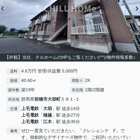
【外観】当社、チルホームのHPもご覧ください(^^)/物件情報多数♪
4.6万円 管理/共益費 5,000円
賃料
40.60㎡
2K
面積
間取り
築19年
1階/2階建
築年数
所在階
群馬県
前橋市
大胡町
５８１-１
所在地
上毛電鉄
「
大胡
」駅 徒歩14分
交通
上毛電鉄
「
樋越
」駅 徒歩27分
上毛電鉄
「
江木
」駅 徒歩35分
ぜひ一度見ていただきたい、「クレシェンテ F」で
備考
す。独創的なデザイナーズ物件で、ご好評いただいてい