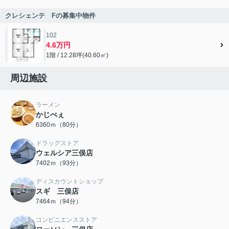
クレシェンテ Fの募集中物件
102
4.6万円
1階 / 12.28坪(40.60㎡)
周辺施設
ラーメン
かじべぇ
6360ｍ（80分）
ドラッグストア
ウェルシア三俣店
7402ｍ（93分）
ディスカウントショップ
スギ 三俣店
7464ｍ（94分）
コンビニエンスストア