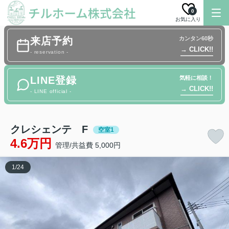
0
お気に入り
来店予約
カンタン60秒
→ CLICK!!
- reservation -
LINE登録
気軽に相談！
→ CLICK!!
- LINE official -
クレシェンテ F
空室1
4.6万円
管理/共益費 5,000円
1
/
24