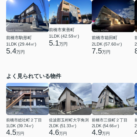
前橋市東善町
1LDK (42.59㎡)
前橋市駒形町
前橋市箱田町
5.1
万円
1LDK (29.44㎡)
2LDK (57.60㎡)
2
5.4
7.5
万円
万円
よく見られている物件
前橋市総社町２丁目
佐波郡玉村町大字角渕
前橋市三俣町２丁目
1LDK (39.74㎡)
2LDK (51.33㎡)
2LDK (54.66㎡)
2
4.5
4.6
4.9
万円
万円
万円