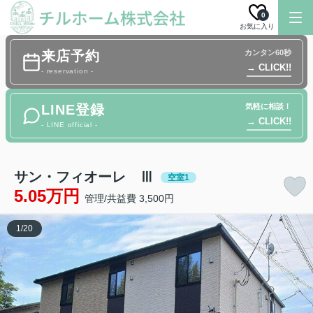
0
お気に入り
来店予約
カンタン60秒
→ CLICK!!
- reservation -
LINE登録
気軽に相談！
→ CLICK!!
- LINE official -
サン・フィオーレ Ⅲ
空室1
5.05万円
管理/共益費 3,500円
1
/
20