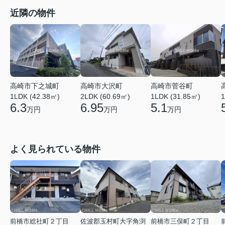
近隣の物件
高崎市菅谷町
高崎市下之城町
高崎市大沢町
1LDK (31.85㎡)
1
1LDK (42.38㎡)
2LDK (60.69㎡)
5.1
6.3
6.95
万円
万円
万円
よく見られている物件
前橋市総社町２丁目
佐波郡玉村町大字角渕
前橋市三俣町２丁目