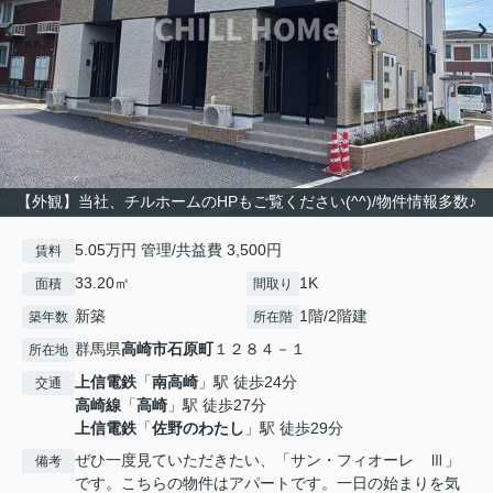
【外観】当社、チルホームのHPもご覧ください(^^)/物件情報多数♪
5.05万円 管理/共益費 3,500円
賃料
33.20㎡
1K
面積
間取り
新築
1階/2階建
築年数
所在階
群馬県
高崎市
石原町
１２８４－１
所在地
上信電鉄
「
南高崎
」駅 徒歩24分
交通
高崎線
「
高崎
」駅 徒歩27分
上信電鉄
「
佐野のわたし
」駅 徒歩29分
ぜひ一度見ていただきたい、「サン・フィオーレ Ⅲ」
備考
です。こちらの物件はアパートです。一日の始まりを気