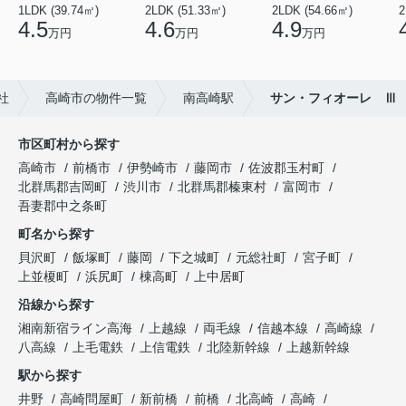
1LDK (39.74㎡)
2LDK (51.33㎡)
2LDK (54.66㎡)
2
4.5
4.6
4.9
万円
万円
万円
社
高崎市の物件一覧
南高崎駅
サン・フィオーレ Ⅲ
市区町村から探す
高崎市
前橋市
伊勢崎市
藤岡市
佐波郡玉村町
北群馬郡吉岡町
渋川市
北群馬郡榛東村
富岡市
吾妻郡中之条町
町名から探す
貝沢町
飯塚町
藤岡
下之城町
元総社町
宮子町
上並榎町
浜尻町
棟高町
上中居町
沿線から探す
湘南新宿ライン高海
上越線
両毛線
信越本線
高崎線
八高線
上毛電鉄
上信電鉄
北陸新幹線
上越新幹線
駅から探す
井野
高崎問屋町
新前橋
前橋
北高崎
高崎