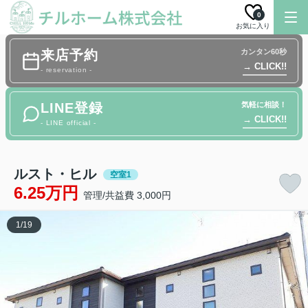
0
お気に入り
来店予約
カンタン60秒
→ CLICK!!
- reservation -
LINE登録
気軽に相談！
→ CLICK!!
- LINE official -
ルスト・ヒル
空室1
6.25万円
管理/共益費 3,000円
1
/
19