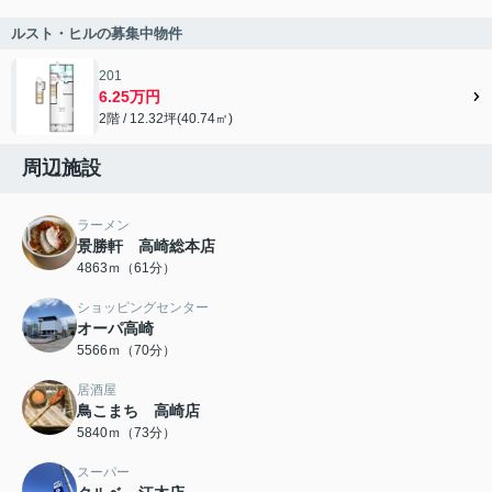
ルスト・ヒルの募集中物件
201
6.25万円
2階 / 12.32坪(40.74㎡)
周辺施設
ラーメン
景勝軒 高崎総本店
4863ｍ（61分）
ショッピングセンター
オーパ高崎
5566ｍ（70分）
居酒屋
鳥こまち 高崎店
5840ｍ（73分）
スーパー