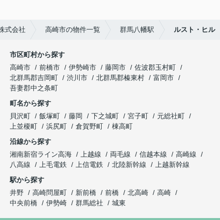
株式会社
高崎市の物件一覧
群馬八幡駅
ルスト・ヒル
市区町村から探す
高崎市
前橋市
伊勢崎市
藤岡市
佐波郡玉村町
北群馬郡吉岡町
渋川市
北群馬郡榛東村
富岡市
吾妻郡中之条町
町名から探す
貝沢町
飯塚町
藤岡
下之城町
宮子町
元総社町
上並榎町
浜尻町
倉賀野町
棟高町
沿線から探す
湘南新宿ライン高海
上越線
両毛線
信越本線
高崎線
八高線
上毛電鉄
上信電鉄
北陸新幹線
上越新幹線
駅から探す
井野
高崎問屋町
新前橋
前橋
北高崎
高崎
中央前橋
伊勢崎
群馬総社
城東