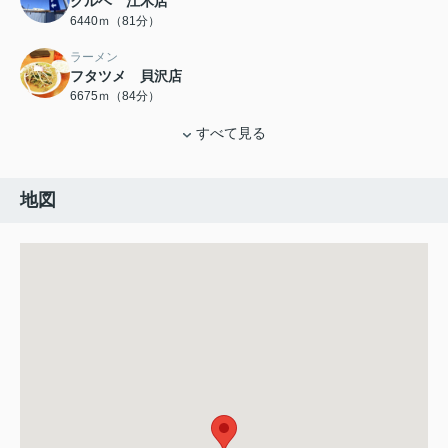
クルベ 江木店
6440ｍ（81分）
ラーメン
フタツメ 貝沢店
6675ｍ（84分）
すべて見る
地図