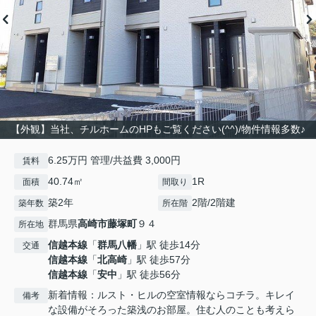
【外観】当社、チルホームのHPもご覧ください(^^)/物件情報多数♪
6.25万円 管理/共益費 3,000円
賃料
40.74㎡
1R
面積
間取り
築2年
2階/2階建
築年数
所在階
群馬県
高崎市
藤塚町
９４
所在地
信越本線
「
群馬八幡
」駅 徒歩14分
交通
信越本線
「
北高崎
」駅 徒歩57分
信越本線
「
安中
」駅 徒歩56分
新着情報：ルスト・ヒルの空室情報ならコチラ。キレイ
備考
な設備がそろった築浅のお部屋。住む人のことも考えら