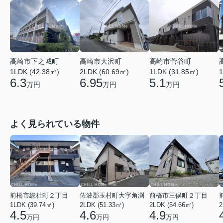
高崎市菅谷町
高崎市下之城町
高崎市大沢町
1LDK (31.85㎡)
1
1LDK (42.38㎡)
2LDK (60.69㎡)
5.1
6.3
6.95
万円
万円
万円
よく見られている物件
前橋市総社町２丁目
佐波郡玉村町大字角渕
前橋市三俣町２丁目
1LDK (39.74㎡)
2LDK (51.33㎡)
2LDK (54.66㎡)
2
4.5
4.6
4.9
万円
万円
万円