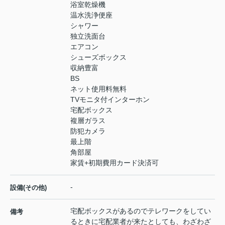
浴室乾燥機
温水洗浄便座
シャワー
独立洗面台
エアコン
シューズボックス
収納豊富
BS
ネット使用料無料
TVモニタ付インターホン
宅配ボックス
複層ガラス
防犯カメラ
最上階
角部屋
家賃+初期費用カード決済可
-
設備(その他)
宅配ボックスがあるのでテレワークをしてい
備考
るときに宅配業者が来たとしても、わざわざ