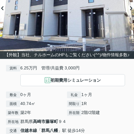
【外観】当社、チルホームのHPもご覧ください(^^)/物件情報多数♪
6.25万円 管理/共益費 3,000円
賃料
初期費用シミュレーション
0ヶ月
1ヶ月
敷金
礼金
40.74㎡
1R
面積
間取り
築2年
2階/2階建
築年数
所在階
群馬県
高崎市
藤塚町
９４
所在地
信越本線
「
群馬八幡
」駅 徒歩14分
交通