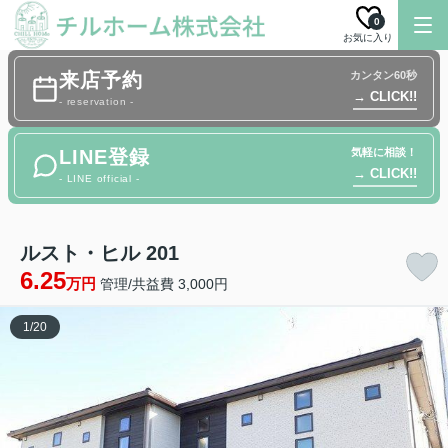
0
お気に入り
来店予約
カンタン60秒
→ CLICK!!
- reservation -
LINE登録
気軽に相談！
→ CLICK!!
- LINE official -
ルスト・ヒル 201
6.25
万円
管理/共益費 3,000円
1
/
20