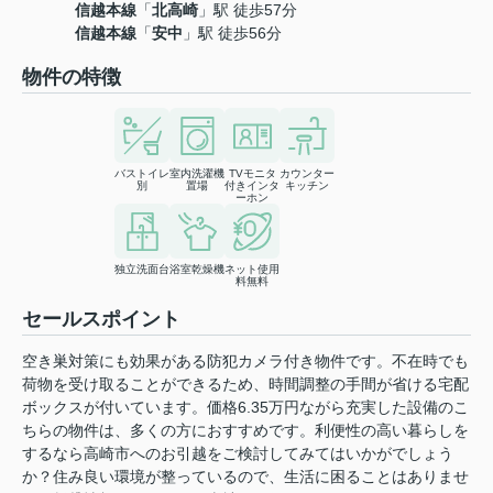
信越本線
「
北高崎
」駅 徒歩57分
信越本線
「
安中
」駅 徒歩56分
物件の特徴
バストイレ
室内洗濯機
TVモニタ
カウンター
別
置場
付きインタ
キッチン
ーホン
独立洗面台
浴室乾燥機
ネット使用
料無料
セールスポイント
空き巣対策にも効果がある防犯カメラ付き物件です。不在時でも
荷物を受け取ることができるため、時間調整の手間が省ける宅配
ボックスが付いています。価格6.35万円ながら充実した設備のこ
ちらの物件は、多くの方におすすめです。利便性の高い暮らしを
するなら高崎市へのお引越をご検討してみてはいかがでしょう
か？住み良い環境が整っているので、生活に困ることはありませ