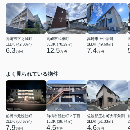
高崎市上中居町
高崎市下之城町
高崎市並榎町
1LDK (49.68㎡)
1
1LDK (42.38㎡)
3LDK (78.29㎡)
7.4
6.3
12.5
万円
万円
万円
よく見られている物件
前橋市元総社町
前橋市総社町２丁目
佐波郡玉村町大字角渕
2LDK (58.67㎡)
1LDK (39.74㎡)
2LDK (51.33㎡)
2
7.9
4.5
4.6
万円
万円
万円