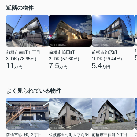
近隣の物件
1
前橋市箱田町
前橋市駒形町
前橋市南町１丁目
2LDK (57.60㎡)
1LDK (29.44㎡)
3LDK (78.95㎡)
7.5
5.4
11
万円
万円
万円
よく見られている物件
前橋市総社町２丁目
佐波郡玉村町大字角渕
前橋市三俣町２丁目