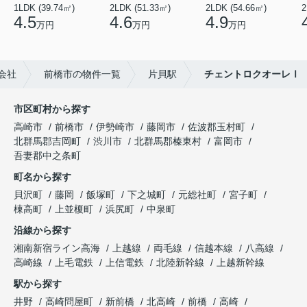
1LDK (39.74㎡)
2LDK (51.33㎡)
2LDK (54.66㎡)
2
4.5
4.6
4.9
万円
万円
万円
会社
前橋市の物件一覧
片貝駅
チェントロクオーレⅠ
市区町村から探す
高崎市
前橋市
伊勢崎市
藤岡市
佐波郡玉村町
北群馬郡吉岡町
渋川市
北群馬郡榛東村
富岡市
吾妻郡中之条町
町名から探す
貝沢町
藤岡
飯塚町
下之城町
元総社町
宮子町
棟高町
上並榎町
浜尻町
中泉町
沿線から探す
湘南新宿ライン高海
上越線
両毛線
信越本線
八高線
高崎線
上毛電鉄
上信電鉄
北陸新幹線
上越新幹線
駅から探す
井野
高崎問屋町
新前橋
北高崎
前橋
高崎