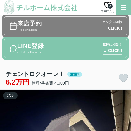
0
お気に入り
来店予約
カンタン60秒
→ CLICK!!
- reservation -
LINE登録
気軽に相談！
→ CLICK!!
- LINE official -
チェントロクオーレⅠ
空室1
6.2万円
管理/共益費 4,000円
1
/
19