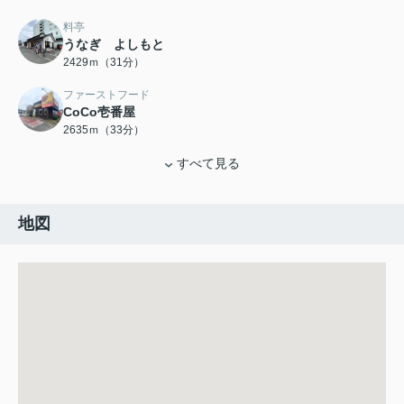
料亭
うなぎ よしもと
2429ｍ（31分）
ファーストフード
CoCo壱番屋
2635ｍ（33分）
すべて見る
地図