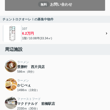
お問い合わせ
無料
チェントロクオーレⅠの募集中物件
107
6.2万円
1階 / 10.08坪(33.34㎡)
周辺施設
ラーメン
景勝軒 西片貝店
586ｍ（8分）
ラーメン
かじべぇ
1498ｍ（19分）
ファーストフード
マクドナルド 前橋駅店
2330ｍ（30分）