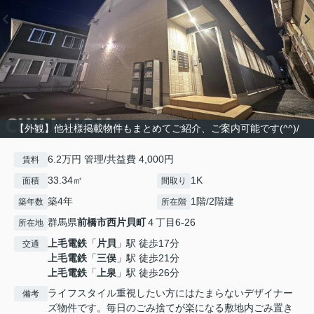
【外観】他社様掲載物件もまとめてご紹介、ご案内可能です(^^)/
6.2万円 管理/共益費 4,000円
賃料
33.34㎡
1K
面積
間取り
築4年
1階/2階建
築年数
所在階
群馬県
前橋市
西片貝町
４丁目6-26
所在地
上毛電鉄
「
片貝
」駅 徒歩17分
交通
上毛電鉄
「
三俣
」駅 徒歩21分
上毛電鉄
「
上泉
」駅 徒歩26分
ライフスタイル重視したい方にはたまらないデザイナー
備考
ズ物件です。毎日のごみ捨てが楽になる敷地内ごみ置き