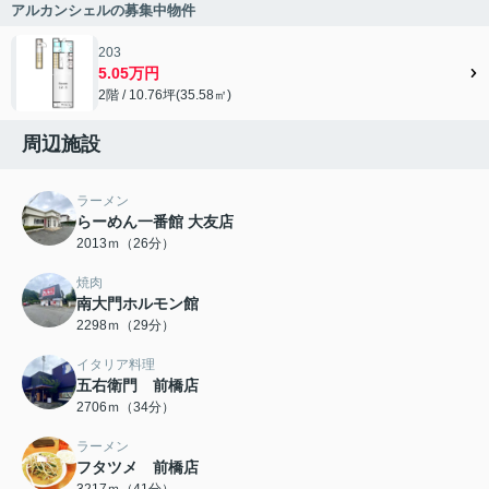
アルカンシェルの募集中物件
203
5.05万円
2階 / 10.76坪(35.58㎡)
周辺施設
ラーメン
らーめん一番館 大友店
2013ｍ（26分）
焼肉
南大門ホルモン館
2298ｍ（29分）
イタリア料理
五右衛門 前橋店
2706ｍ（34分）
ラーメン
フタツメ 前橋店