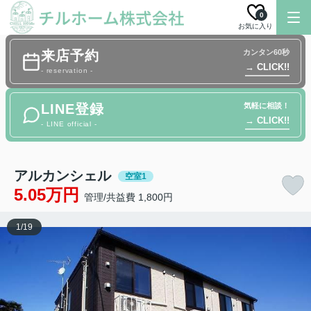
0
お気に入り
来店予約
カンタン60秒
→ CLICK!!
- reservation -
LINE登録
気軽に相談！
→ CLICK!!
- LINE official -
アルカンシェル
空室1
5.05万円
管理/共益費 1,800円
1
/
19