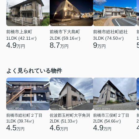
前橋市上泉町
前橋市下大島町
前橋市総社町総社
1LDK (42.11㎡)
2LDK (59.16㎡)
3LDK (74.50㎡)
1
4.9
8.7
9
万円
万円
万円
よく見られている物件
前橋市総社町２丁目
佐波郡玉村町大字角渕
前橋市三俣町２丁目
1LDK (39.74㎡)
2LDK (51.33㎡)
2LDK (54.66㎡)
2
4.5
4.6
4.9
万円
万円
万円