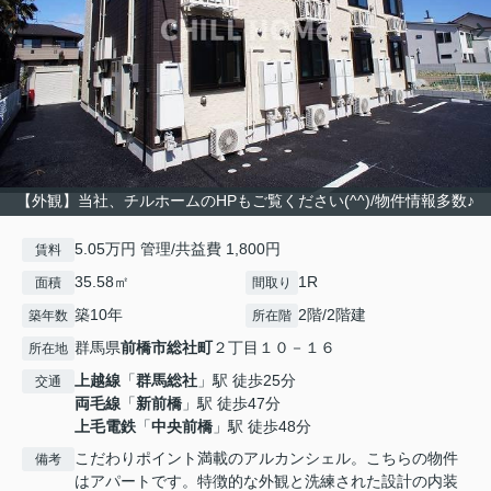
【外観】当社、チルホームのHPもご覧ください(^^)/物件情報多数♪
5.05万円 管理/共益費 1,800円
賃料
35.58㎡
1R
面積
間取り
築10年
2階/2階建
築年数
所在階
群馬県
前橋市
総社町
２丁目１０－１６
所在地
上越線
「
群馬総社
」駅 徒歩25分
交通
両毛線
「
新前橋
」駅 徒歩47分
上毛電鉄
「
中央前橋
」駅 徒歩48分
こだわりポイント満載のアルカンシェル。こちらの物件
備考
はアパートです。特徴的な外観と洗練された設計の内装