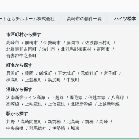
ートならチルホーム株式会社
高崎市の物件一覧
ハイツ松本
市区町村から探す
高崎市
前橋市
伊勢崎市
藤岡市
佐波郡玉村町
北群馬郡吉岡町
渋川市
北群馬郡榛東村
富岡市
吾妻郡中之条町
町名から探す
貝沢町
藤岡
飯塚町
下之城町
元総社町
宮子町
棟高町
上並榎町
浜尻町
中泉町
沿線から探す
湘南新宿ライン高海
上越線
両毛線
信越本線
八高線
高崎線
上毛電鉄
上信電鉄
北陸新幹線
上越新幹線
駅から探す
井野
高崎問屋町
新前橋
北高崎
前橋
高崎
中央前橋
群馬総社
伊勢崎
城東