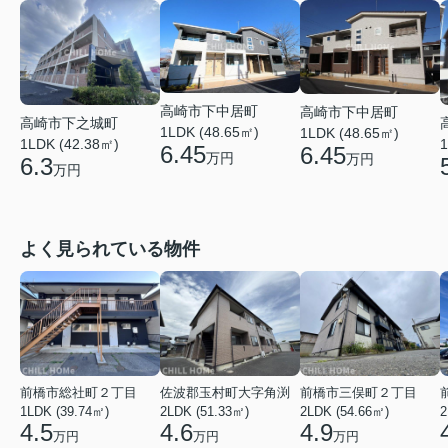
高崎市下中居町
高崎市下中居町
高崎市下之城町
1LDK (48.65㎡)
1LDK (48.65㎡)
1
1LDK (42.38㎡)
6.45
6.45
万円
万円
6.3
万円
よく見られている物件
前橋市総社町２丁目
佐波郡玉村町大字角渕
前橋市三俣町２丁目
1LDK (39.74㎡)
2LDK (51.33㎡)
2LDK (54.66㎡)
2
4.5
4.6
4.9
万円
万円
万円