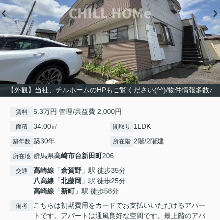
【外観】当社、チルホームのHPもご覧ください(^^)/物件情報多数♪
5.3万円 管理/共益費 2,000円
賃料
34.00㎡
1LDK
面積
間取り
築30年
2階/2階建
築年数
所在階
群馬県
高崎市
台新田町
206
所在地
高崎線
「
倉賀野
」駅 徒歩35分
交通
八高線
「
北藤岡
」駅 徒歩25分
高崎線
「
新町
」駅 徒歩58分
こちらは初期費用をカードでお支払いいただけるアパー
備考
トです。アパートは通風良好な空間です。最上階のアパ