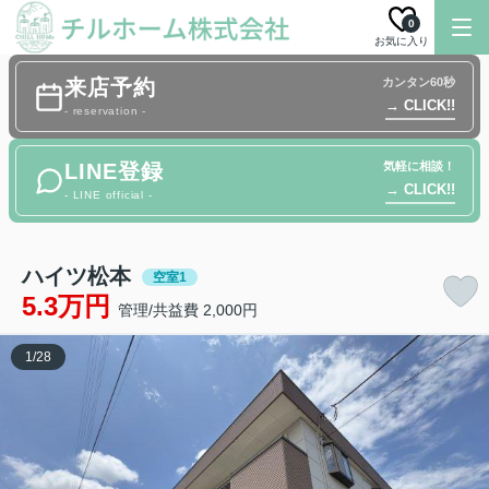
0
お気に入り
来店予約
カンタン60秒
→ CLICK!!
- reservation -
LINE登録
気軽に相談！
→ CLICK!!
- LINE official -
ハイツ松本
空室1
5.3万円
管理/共益費 2,000円
1
/
28