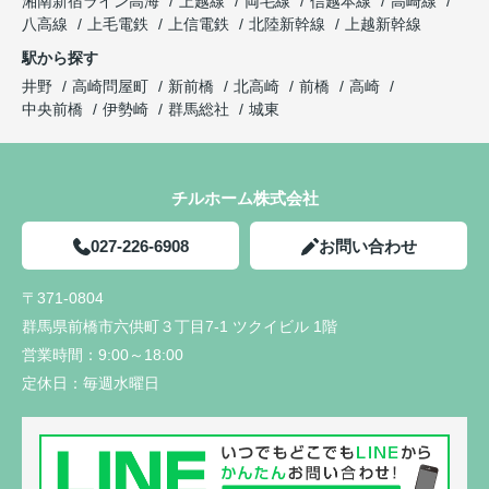
湘南新宿ライン高海
上越線
両毛線
信越本線
高崎線
八高線
上毛電鉄
上信電鉄
北陸新幹線
上越新幹線
駅から探す
井野
高崎問屋町
新前橋
北高崎
前橋
高崎
中央前橋
伊勢崎
群馬総社
城東
チルホーム株式会社
027-226-6908
お問い合わせ
〒371-0804
群馬県前橋市六供町３丁目7-1 ツクイビル 1階
営業時間：
9:00～18:00
定休日：
毎週水曜日