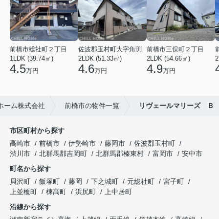
前橋市総社町２丁目
佐波郡玉村町大字角渕
前橋市三俣町２丁目
1LDK (39.74㎡)
2LDK (51.33㎡)
2LDK (54.66㎡)
2
4.5
4.6
4.9
万円
万円
万円
ホーム株式会社
前橋市の物件一覧
リヴェールマリーズ Ｂ
市区町村から探す
高崎市
前橋市
伊勢崎市
藤岡市
佐波郡玉村町
渋川市
北群馬郡吉岡町
北群馬郡榛東村
富岡市
安中市
町名から探す
貝沢町
飯塚町
藤岡
下之城町
元総社町
宮子町
上並榎町
棟高町
浜尻町
上中居町
沿線から探す