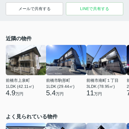
メールで共有する
LINEで共有する
近隣の物件
前橋市上泉町
前橋市駒形町
前橋市南町１丁目
1LDK (42.11㎡)
1LDK (29.44㎡)
2
3LDK (78.95㎡)
4.9
5.4
11
万円
万円
万円
よく見られている物件