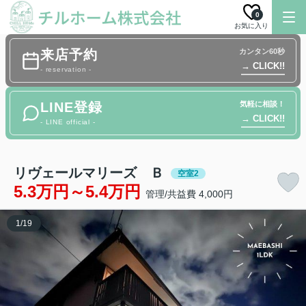
0
お気に入り
来店予約
カンタン60秒
→ CLICK!!
- reservation -
LINE登録
気軽に相談！
→ CLICK!!
- LINE official -
リヴェールマリーズ Ｂ
空室2
5.3万円～5.4万円
管理/共益費 4,000円
1
/
19