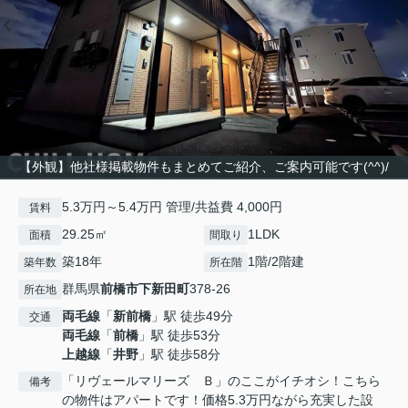
【外観】他社様掲載物件もまとめてご紹介、ご案内可能です(^^)/
5.3万円～5.4万円 管理/共益費 4,000円
賃料
29.25㎡
1LDK
面積
間取り
築18年
1階/2階建
築年数
所在階
群馬県
前橋市
下新田町
378-26
所在地
両毛線
「
新前橋
」駅 徒歩49分
交通
両毛線
「
前橋
」駅 徒歩53分
上越線
「
井野
」駅 徒歩58分
「リヴェールマリーズ Ｂ」のここがイチオシ！こちら
備考
の物件はアパートです！価格5.3万円ながら充実した設