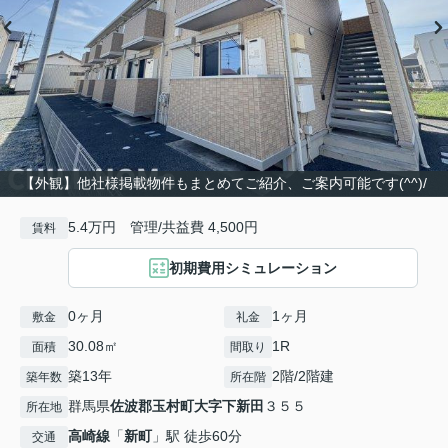
【外観】他社様掲載物件もまとめてご紹介、ご案内可能です(^^)/
5.4万円 管理/共益費 4,500円
賃料
初期費用シミュレーション
0ヶ月
1ヶ月
敷金
礼金
30.08㎡
1R
面積
間取り
築13年
2階/2階建
築年数
所在階
群馬県
佐波郡玉村町
大字下新田
３５５
所在地
高崎線
「
新町
」駅 徒歩60分
交通