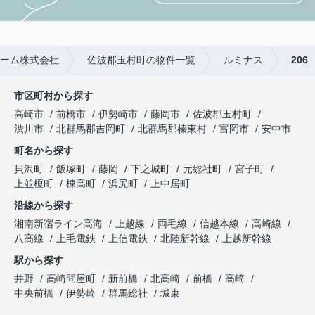
ーム株式会社
佐波郡玉村町の物件一覧
ルミナス
206
市区町村から探す
高崎市
前橋市
伊勢崎市
藤岡市
佐波郡玉村町
渋川市
北群馬郡吉岡町
北群馬郡榛東村
富岡市
安中市
町名から探す
貝沢町
飯塚町
藤岡
下之城町
元総社町
宮子町
上並榎町
棟高町
浜尻町
上中居町
沿線から探す
湘南新宿ライン高海
上越線
両毛線
信越本線
高崎線
八高線
上毛電鉄
上信電鉄
北陸新幹線
上越新幹線
駅から探す
井野
高崎問屋町
新前橋
北高崎
前橋
高崎
中央前橋
伊勢崎
群馬総社
城東