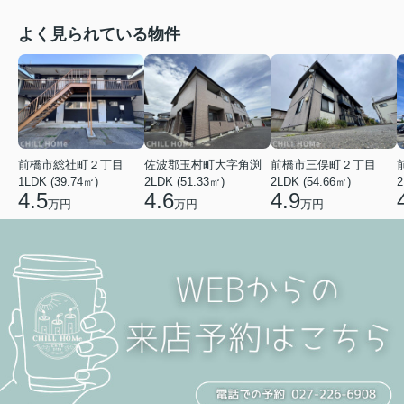
よく見られている物件
前橋市総社町２丁目
佐波郡玉村町大字角渕
前橋市三俣町２丁目
1LDK (39.74㎡)
2LDK (51.33㎡)
2LDK (54.66㎡)
2
4.5
4.6
4.9
万円
万円
万円