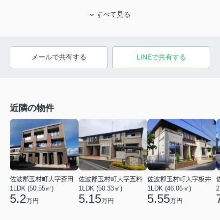
すべて見る
メールで共有する
LINEで共有する
近隣の物件
佐波郡玉村町大字板井
佐波郡玉村町大字斎田
佐波郡玉村町大字五料
1LDK (46.06㎡)
1LDK (50.55㎡)
1LDK (50.33㎡)
2
5.55
5.2
5.15
万円
万円
万円