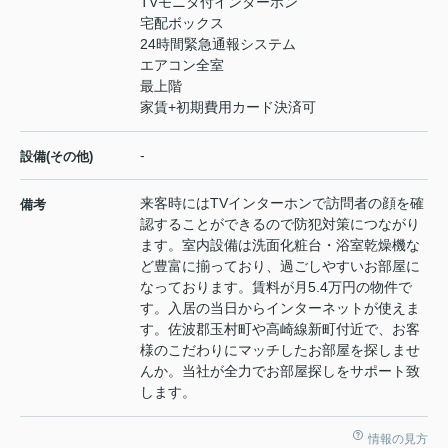
TVモニタ付インターホン
宅配ボックス
24時間緊急通報システム
エアコン全室
最上階
家賃+初期費用カード決済可
-
設備(その他)
来客時にはTVインターホンで訪問者の顔を確
備考
認することができるので防犯対策につながり
ます。室内設備は洗面化粧台・浴室乾燥機な
ど豊富に揃っており、過ごしやすいお部屋に
なっております。賃料が月5.4万円の物件で
す。入居の当日からインターネットが使えま
す。佐波郡玉村町や高崎線新町付近で、お客
様のこだわりにマッチしたお部屋を探しませ
んか。当社が全力でお部屋探しをサポート致
します。
情報の見方