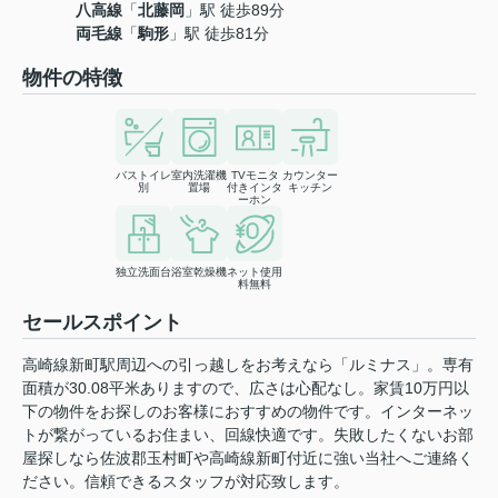
八高線
「
北藤岡
」駅 徒歩89分
両毛線
「
駒形
」駅 徒歩81分
物件の特徴
バストイレ
室内洗濯機
TVモニタ
カウンター
別
置場
付きインタ
キッチン
ーホン
独立洗面台
浴室乾燥機
ネット使用
料無料
セールスポイント
高崎線新町駅周辺への引っ越しをお考えなら「ルミナス」。専有
面積が30.08平米ありますので、広さは心配なし。家賃10万円以
下の物件をお探しのお客様におすすめの物件です。インターネッ
トが繋がっているお住まい、回線快適です。失敗したくないお部
屋探しなら佐波郡玉村町や高崎線新町付近に強い当社へご連絡く
ださい。信頼できるスタッフが対応致します。