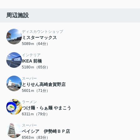
周辺施設
ディスカウントショップ
ミスターマックス
5089ｍ（64分）
インテリア
IKEA 前橋
5180ｍ（65分）
スーパー
とりせん高崎倉賀野店
5601ｍ（71分）
ラーメン
つけ麺・らぁ麺 やまこう
6311ｍ（79分）
スーパー
ベイシア 伊勢崎ＢＰ店
6563ｍ（83分）