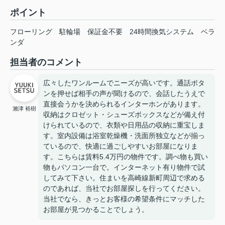
ポイント
フローリング
駐輪場
保証金不要
24時間換気システム
ベラ
ンダ
担当者のコメント
広々したワンルームでニーズが高いです。通話ボタ
ンを押せば相手の声が聞けるので、会話したうえで
直接会うかを決められるインターホンがあります。
瀨津 裕樹
収納はクロゼット・シューズボックスなどが備え付
けられているので、衣類や日用品の収納に重宝しま
す。室内設備は浴室乾燥機・洗面所独立などが揃っ
ているので、快適に過ごしやすいお部屋になりま
す。こちらは賃料5.4万円の物件です。調べ物も買い
物もパソコン一台で。インターネット有り物件で試
してみて下さい。住まいを高崎線新町周辺で求める
のであれば、当社でお部屋探しを行ってください。
当社でなら、きっとお客様の希望条件にマッチした
お部屋が見つかることでしょう。