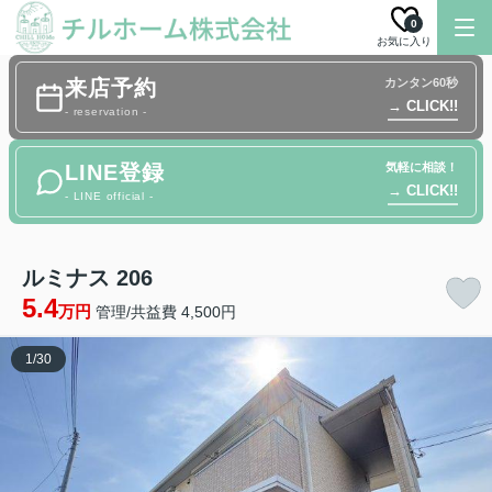
0
お気に入り
来店予約
カンタン60秒
→ CLICK!!
- reservation -
LINE登録
気軽に相談！
→ CLICK!!
- LINE official -
ルミナス 206
5.4
万円
管理/共益費 4,500円
1
/
30