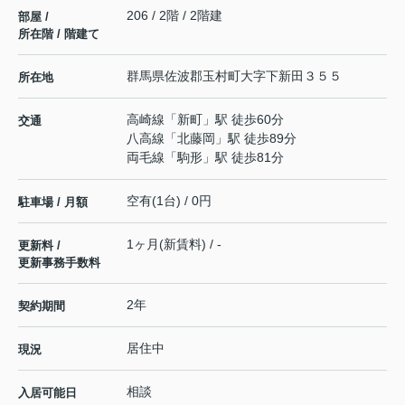
206 / 2階 / 2階建
部屋 /
所在階 / 階建て
群馬県
佐波郡玉村町
大字下新田
３５５
所在地
高崎線
「
新町
」駅 徒歩60分
交通
八高線
「
北藤岡
」駅 徒歩89分
両毛線
「
駒形
」駅 徒歩81分
空有(1台) / 0円
駐車場 / 月額
1ヶ月(新賃料) / -
更新料 /
更新事務手数料
2年
契約期間
居住中
現況
相談
入居可能日