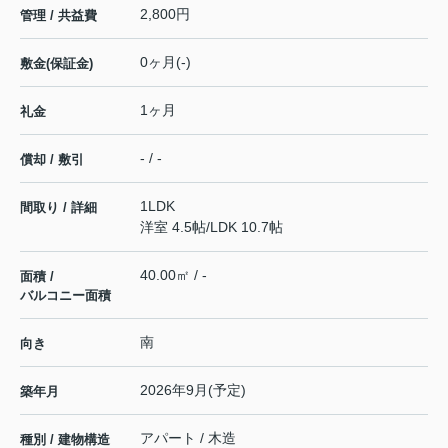
2,800円
管理 / 共益費
0ヶ月(-)
敷金(保証金)
1ヶ月
礼金
- / -
償却 / 敷引
1LDK
間取り / 詳細
洋室 4.5帖
/
LDK 10.7帖
40.00㎡ / -
面積 /
バルコニー面積
南
向き
2026年9月(予定)
築年月
アパート / 木造
種別 / 建物構造