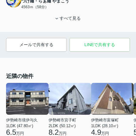
つけ麺・らぁ麺 やまこう
4563ｍ（58分）
すべて見る
メールで共有する
LINEで共有する
近隣の物件
伊勢崎市境伊与久
伊勢崎市宮子町
伊勢崎市富塚町
1LDK (47.80㎡)
2LDK (50.12㎡)
1LDK (28.10㎡)
1
6.5
8.2
4.9
万円
万円
万円