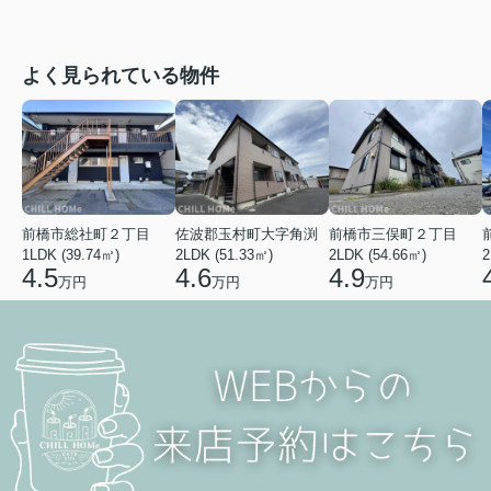
よく見られている物件
前橋市総社町２丁目
佐波郡玉村町大字角渕
前橋市三俣町２丁目
1LDK (39.74㎡)
2LDK (51.33㎡)
2LDK (54.66㎡)
2
4.5
4.6
4.9
万円
万円
万円