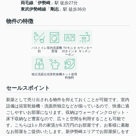
両毛線
「
伊勢崎
」駅 徒歩27分
東武伊勢崎線
「
剛志
」駅 徒歩36分
物件の特徴
バストイレ
室内洗濯機
TVモニタ
カウンター
別
置場
付きインタ
キッチン
ーホン
独立洗面台
浴室乾燥機
ネット使用
料無料
セールスポイント
新築として売り出される物件を抑えておくことが可能です。室内
設備は浴室乾燥機・洗面所独立などが揃っているので、快適に過
ごしやすいお部屋になります。収納はウォークインクロゼット・
床下収納など豊富なので、広々と空間を利用することも可能で
す。こちらは1ヶ月の家賃が6.3万円のお部屋です。お客様に素敵
なお部屋をご提供いたします。新伊勢崎エリアでお部屋探しをす