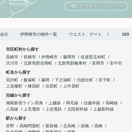
会社
伊勢崎市の物件一覧
ウエスト．ゲート Ⅰ
103
市区町村から探す
高崎市
前橋市
伊勢崎市
藤岡市
佐波郡玉村町
渋川市
北群馬郡吉岡町
北群馬郡榛東村
富岡市
安中市
町名から探す
貝沢町
飯塚町
藤岡
下之城町
元総社町
宮子町
上並榎町
棟高町
浜尻町
上中居町
沿線から探す
湘南新宿ライン高海
上越線
両毛線
信越本線
高崎線
八高線
上毛電鉄
上信電鉄
北陸新幹線
上越新幹線
駅から探す
井野
高崎問屋町
新前橋
北高崎
前橋
高崎
中央前橋
伊勢崎
群馬総社
城東