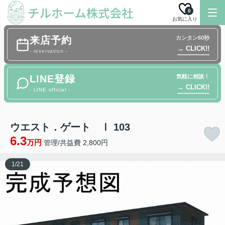
0
お気に入り
来店予約
カンタン60秒
→ CLICK!!
- reservation -
LINE登録
気軽に相談！
→ CLICK!!
- LINE official -
ウエスト．ゲート Ⅰ 103
6.3
万円
管理/共益費 2,800円
1
/
21