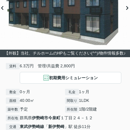
【外観】当社、チルホームのHPもご覧ください(^^)/物件情報多数♪
6.3万円 管理/共益費 2,800円
賃料
初期費用シミュレーション
0ヶ月
1ヶ月
敷金
礼金
40.00㎡
1LDK
面積
間取り
予定
1階/2階建
築年数
所在階
群馬県
伊勢崎市
今泉町
１丁目２４－１２
所在地
東武伊勢崎線
「
新伊勢崎
」駅 徒歩11分
交通