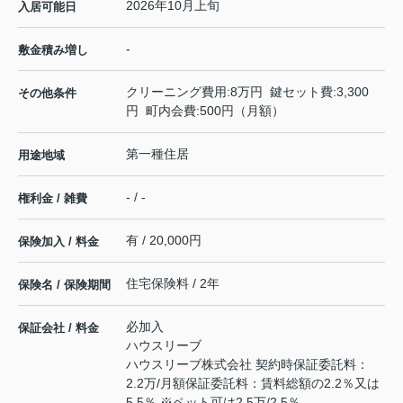
2026年10月上旬
入居可能日
-
敷金積み増し
クリーニング費用:8万円 鍵セット費:3,300
その他条件
円 町内会費:500円（月額）
第一種住居
用途地域
- / -
権利金 / 雑費
有 / 20,000円
保険加入 / 料金
住宅保険料 / 2年
保険名 / 保険期間
必加入
保証会社 / 料金
ハウスリーブ
ハウスリーブ株式会社 契約時保証委託料：
2.2万/月額保証委託料：賃料総額の2.2％又は
5.5％ ※ペット可は2.5万/2.5％