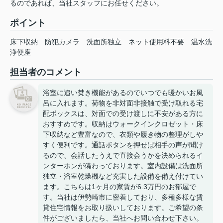
るのであれば、当社スタッフにお任せください。
ポイント
床下収納
防犯カメラ
洗面所独立
ネット使用料不要
温水洗
浄便座
担当者のコメント
浴室に追い焚き機能があるのでいつでも暖かいお風
呂に入れます。荷物を非対面非接触で受け取れる宅
配ボックスは、対面での受け渡しに不安がある方に
おすすめです。収納はウォークインクロゼット・床
下収納など豊富なので、衣類や履き物の整理がしや
すく便利です。通話ボタンを押せば相手の声が聞け
るので、会話したうえで直接会うかを決められるイ
ンターホンが備わっております。室内設備は洗面所
独立・浴室乾燥機など充実した設備を備え付けてい
ます。こちらは1ヶ月の家賃が6.3万円のお部屋で
す。当社は伊勢崎市に密着しており、多種多様な賃
貸住宅情報をお取り扱いしております。ご希望の条
件がございましたら、当社へお問い合わせ下さい。