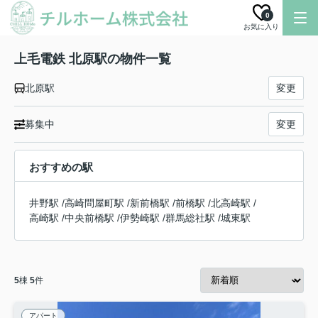
0
お気に入り
上毛電鉄 北原駅の物件一覧
北原駅
変更
募集中
変更
おすすめの駅
井野駅
/
高崎問屋町駅
/
新前橋駅
/
前橋駅
/
北高崎駅
/
高崎駅
/
中央前橋駅
/
伊勢崎駅
/
群馬総社駅
/
城東駅
5
棟
5
件
アパート