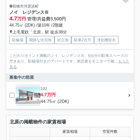
前橋市河原浜町
ノイ レジデンスⅢ
4.7
万円
管理/共益費3,500円
44.75㎡ (2DK) /築10年 /2階建
上毛電鉄「北原」駅 徒歩38分
駐輪場
閑静な住宅地
好立地
駐車2台可
浄化槽排水
こだわりポイント満載のノイ レジデンスⅢ。6台分の駐車スペースの
空きあり。駐輪場付きのアパートです。来訪者をモニターで確...
もっと
見る
募集中の部屋
102
4.7万円
44.75㎡ (2DK)
北原の掲載物件の家賃相場
家賃相場
空室件数