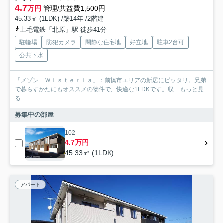
4.7
万円
管理/共益費1,500円
45.33㎡ (1LDK) /築14年 /2階建
上毛電鉄「北原」駅 徒歩41分
駐輪場
防犯カメラ
閑静な住宅地
好立地
駐車2台可
公共下水
「メゾン Ｗｉｓｔｅｒｉａ」：前橋市エリアの新居にピッタリ。兄弟
で暮らすかたにもオススメの物件で、快適な1LDKです。収...
もっと見
る
募集中の部屋
102
4.7万円
45.33㎡ (1LDK)
アパート