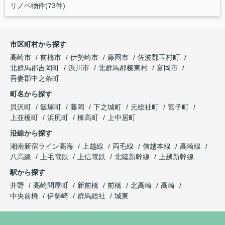
リノベ物件(73件)
市区町村から探す
高崎市
前橋市
伊勢崎市
藤岡市
佐波郡玉村町
北群馬郡吉岡町
渋川市
北群馬郡榛東村
富岡市
吾妻郡中之条町
町名から探す
貝沢町
飯塚町
藤岡
下之城町
元総社町
宮子町
上並榎町
浜尻町
棟高町
上中居町
沿線から探す
湘南新宿ライン高海
上越線
両毛線
信越本線
高崎線
八高線
上毛電鉄
上信電鉄
北陸新幹線
上越新幹線
駅から探す
井野
高崎問屋町
新前橋
前橋
北高崎
高崎
中央前橋
伊勢崎
群馬総社
城東