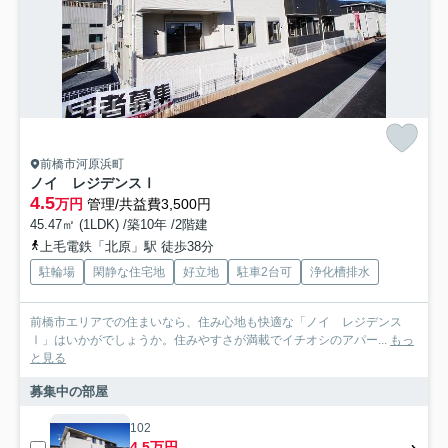
前橋市河原浜町
ノイ レジデンスⅠ
4.5
万円
管理/共益費3,500円
45.47㎡ (1LDK) /築10年 /2階建
上毛電鉄「北原」駅 徒歩38分
駐輪場
閑静な住宅地
好立地
駐車2台可
浄化槽排水
前橋市エリアでの住まいなら、住み心地も快適な「ノイ レジデンス
Ⅰ」はいかがでしょうか。住みやすさが満載でイチオシのアパー...
もっ
と見る
募集中の部屋
102
4.5万円