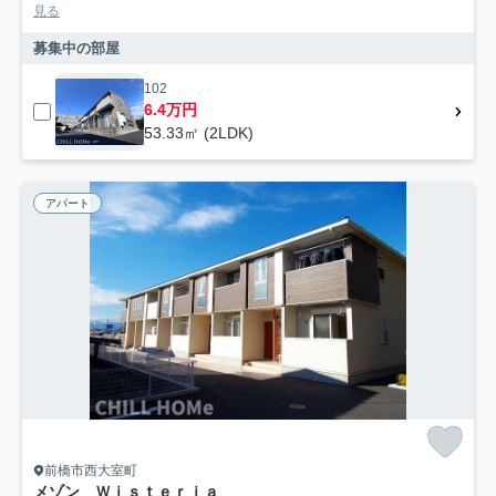
見る
募集中の部屋
102
6.4万円
53.33㎡ (2LDK)
アパート
前橋市西大室町
メゾン Ｗｉｓｔｅｒｉａ