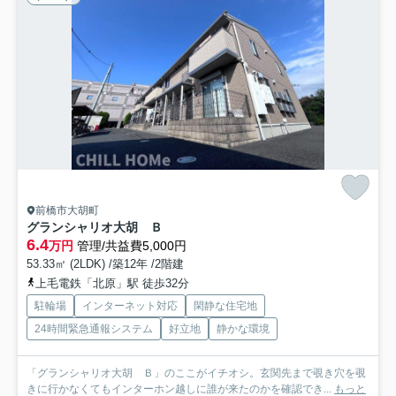
前橋市大胡町
グランシャリオ大胡 Ｂ
6.4
万円
管理/共益費5,000円
53.33㎡ (2LDK) /築12年 /2階建
上毛電鉄「北原」駅 徒歩32分
駐輪場
インターネット対応
閑静な住宅地
24時間緊急通報システム
好立地
静かな環境
「グランシャリオ大胡 Ｂ」のここがイチオシ。玄関先まで覗き穴を覗
きに行かなくてもインターホン越しに誰が来たのかを確認でき...
もっと