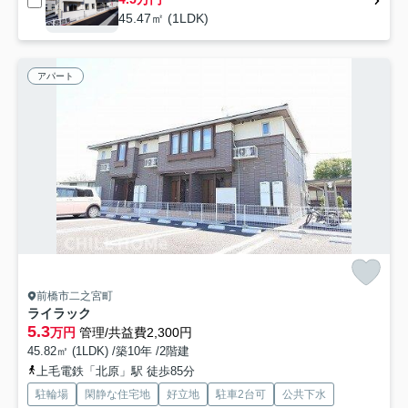
45.47㎡ (1LDK)
アパート
前橋市二之宮町
ライラック
5.3
万円
管理/共益費2,300円
45.82㎡ (1LDK) /築10年 /2階建
上毛電鉄「北原」駅 徒歩85分
駐輪場
閑静な住宅地
好立地
駐車2台可
公共下水