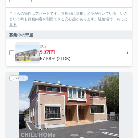
こちらの物件はアパートです。共用部に防犯カメラが付いている、いざ
という時も録画内容を利用できる安心感があります。駐輪場付...
もっと
見る
募集中の部屋
202
5.3万円
57.58㎡ (2LDK)
アパート