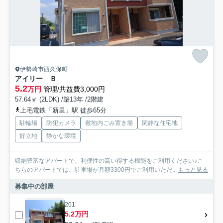
伊勢崎市西久保町
アイリー Ｂ
5.2
万円
管理/共益費3,000円
57.64㎡ (2LDK) /築13年 /2階建
上毛電鉄「新里」駅 徒歩65分
駐輪場
防犯カメラ
敷地内ごみ置き場
閑静な住宅地
好立地
静かな環境
収納豊富なアパートで、利便性の高い得する機能をご利用ください♪こ
ちらのアパートでは、駐車場が月額3300円でご利用いただ...
もっと見る
募集中の部屋
201
5.2万円