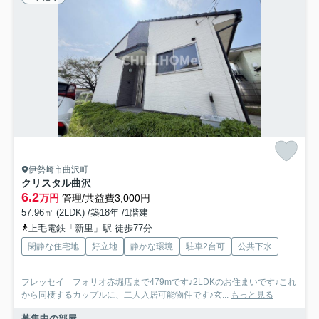
伊勢崎市曲沢町
クリスタル曲沢
6.2
万円
管理/共益費3,000円
57.96㎡ (2LDK) /築18年 /1階建
上毛電鉄「新里」駅 徒歩77分
閑静な住宅地
好立地
静かな環境
駐車2台可
公共下水
フレッセイ フォリオ赤堀店まで479mです♪2LDKのお住まいです♪これ
から同棲するカップルに、二人入居可能物件です♪玄...
もっと見る
募集中の部屋