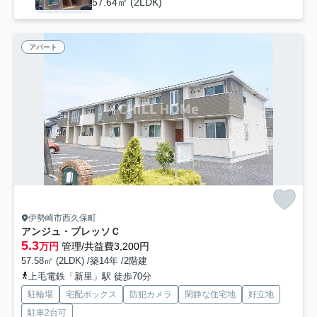
57.64㎡ (2LDK)
アパート
伊勢崎市西久保町
アンジュ・プレッソＣ
5.3
万円
管理/共益費3,200円
57.58㎡ (2LDK) /築14年 /2階建
上毛電鉄「新里」駅 徒歩70分
駐輪場
宅配ボックス
防犯カメラ
閑静な住宅地
好立地
駐車2台可