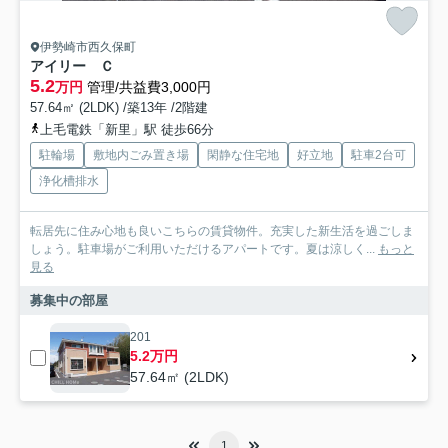
伊勢崎市西久保町
アイリー Ｃ
5.2
万円
管理/共益費3,000円
57.64㎡ (2LDK) /築13年 /2階建
上毛電鉄「新里」駅 徒歩66分
駐輪場
敷地内ごみ置き場
閑静な住宅地
好立地
駐車2台可
浄化槽排水
転居先に住み心地も良いこちらの賃貸物件。充実した新生活を過ごしま
しょう。駐車場がご利用いただけるアパートです。夏は涼しく...
もっと
見る
募集中の部屋
201
5.2万円
57.64㎡ (2LDK)
1