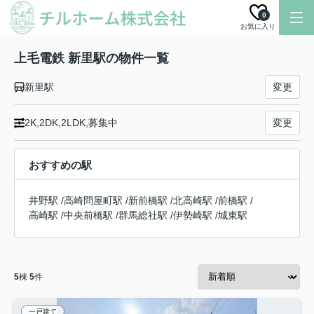
0
お気に入り
上毛電鉄 新里駅の物件一覧
新里駅
変更
2K,2DK,2LDK,募集中
変更
おすすめの駅
井野駅
/
高崎問屋町駅
/
新前橋駅
/
北高崎駅
/
前橋駅
/
高崎駅
/
中央前橋駅
/
群馬総社駅
/
伊勢崎駅
/
城東駅
5
棟
5
件
一戸建て