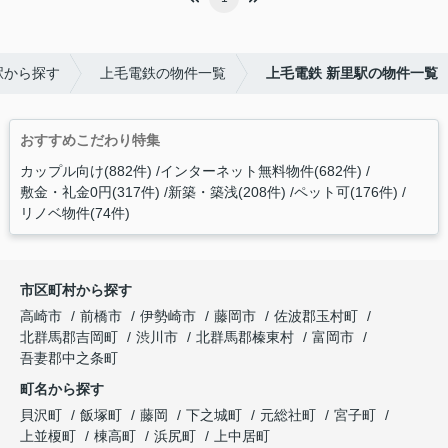
駅から探す
上毛電鉄の物件一覧
上毛電鉄 新里駅の物件一覧
おすすめこだわり特集
カップル向け(882件)
インターネット無料物件(682件)
敷金・礼金0円(317件)
新築・築浅(208件)
ペット可(176件)
リノベ物件(74件)
市区町村から探す
高崎市
前橋市
伊勢崎市
藤岡市
佐波郡玉村町
北群馬郡吉岡町
渋川市
北群馬郡榛東村
富岡市
吾妻郡中之条町
町名から探す
貝沢町
飯塚町
藤岡
下之城町
元総社町
宮子町
上並榎町
棟高町
浜尻町
上中居町