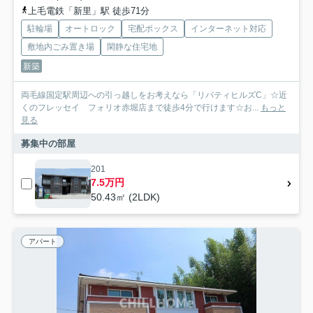
上毛電鉄「新里」駅 徒歩71分
駐輪場
オートロック
宅配ボックス
インターネット対応
敷地内ごみ置き場
閑静な住宅地
新築
両毛線国定駅周辺への引っ越しをお考えなら「リバティヒルズC」☆近
くのフレッセイ フォリオ赤堀店まで徒歩4分で行けます☆お...
もっと
見る
募集中の部屋
201
7.5万円
50.43㎡ (2LDK)
アパート