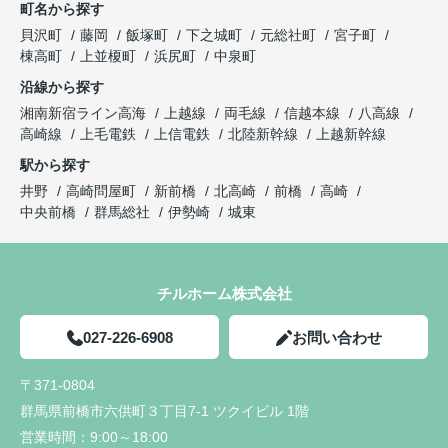
町名から探す
貝沢町
藤岡
飯塚町
下之城町
元総社町
宮子町
棟高町
上並榎町
浜尻町
中泉町
沿線から探す
湘南新宿ライン高海
上越線
両毛線
信越本線
八高線
高崎線
上毛電鉄
上信電鉄
北陸新幹線
上越新幹線
駅から探す
井野
高崎問屋町
新前橋
北高崎
前橋
高崎
中央前橋
群馬総社
伊勢崎
城東
チルホーム株式会社
027-226-6908
お問い合わせ
〒371-0804
群馬県前橋市六供町３丁目7-1 ツクイビル 1階
営業時間：
9:00～18:00