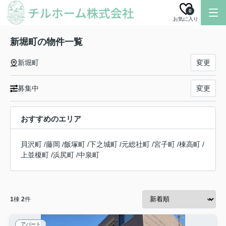
0
お気に入り
新堀町の物件一覧
新堀町
変更
募集中
変更
おすすめのエリア
貝沢町
/
藤岡
/
飯塚町
/
下之城町
/
元総社町
/
宮子町
/
棟高町
/
上並榎町
/
浜尻町
/
中泉町
1
棟
2
件
アパート