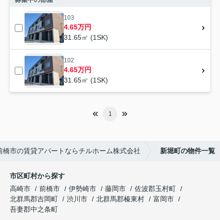
103
4.65万円
31.65㎡ (1SK)
102
4.65万円
31.65㎡ (1SK)
1
前橋市の賃貸アパートならチルホーム株式会社
新堀町の物件一覧
市区町村から探す
高崎市
前橋市
伊勢崎市
藤岡市
佐波郡玉村町
北群馬郡吉岡町
渋川市
北群馬郡榛東村
富岡市
吾妻郡中之条町