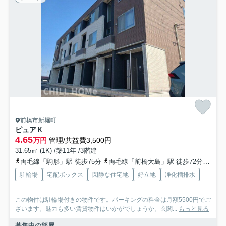
前橋市新堀町
ピュアＫ
4.65
万円
管理/共益費3,500円
31.65㎡ (1K) /築11年 /3階建
両毛線「駒形」駅 徒歩75分
両毛線「前橋大島」駅 徒歩72分
八高
駐輪場
宅配ボックス
閑静な住宅地
好立地
浄化槽排水
この物件は駐輪場付きの物件です。パーキングの料金は月額5500円でご
ざいます。魅力も多い賃貸物件はいかがでしょうか。玄関...
もっと見る
募集中の部屋