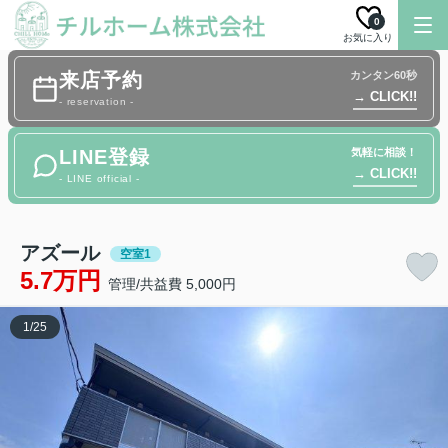
0
お気に入り
来店予約
カンタン60秒
→ CLICK!!
- reservation -
LINE登録
気軽に相談！
→ CLICK!!
- LINE official -
アズール
空室1
5.7万円
管理/共益費 5,000円
1
/
25