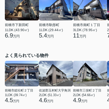
前橋市下新田町
前橋市駒形町
前橋市南町１丁目
1LDK (43.90㎡)
1LDK (29.44㎡)
2
3LDK (78.95㎡)
6.9
5.4
11
万円
万円
万円
よく見られている物件
前橋市総社町２丁目
佐波郡玉村町大字角渕
前橋市三俣町２丁目
1LDK (39.74㎡)
2LDK (51.33㎡)
2LDK (54.66㎡)
2
4.5
4.6
4.9
万円
万円
万円