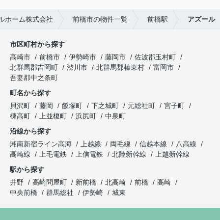
ルホーム株式会社
前橋市の物件一覧
前橋駅
アズール
市区町村から探す
高崎市
前橋市
伊勢崎市
藤岡市
佐波郡玉村町
北群馬郡吉岡町
渋川市
北群馬郡榛東村
富岡市
吾妻郡中之条町
町名から探す
貝沢町
藤岡
飯塚町
下之城町
元総社町
宮子町
棟高町
上並榎町
浜尻町
中泉町
沿線から探す
湘南新宿ライン高海
上越線
両毛線
信越本線
八高線
高崎線
上毛電鉄
上信電鉄
北陸新幹線
上越新幹線
駅から探す
井野
高崎問屋町
新前橋
北高崎
前橋
高崎
中央前橋
群馬総社
伊勢崎
城東