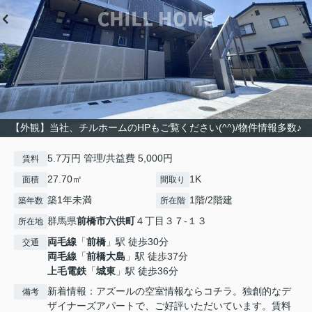
【外観】当社、チルホームのHPもご覧ください(^^)/物件情報多数♪
5.7万円 管理/共益費 5,000円
賃料
27.70㎡
1K
面積
間取り
築1年未満
1階/2階建
築年数
所在階
群馬県
前橋市
六供町
４丁目３７-１３
所在地
両毛線
「
前橋
」駅 徒歩30分
交通
両毛線
「
前橋大島
」駅 徒歩37分
上毛電鉄
「
城東
」駅 徒歩36分
新着情報：アズールの空室情報ならコチラ。独創的なデ
備考
ザイナーズアパートで、ご好評いただいています。賃料