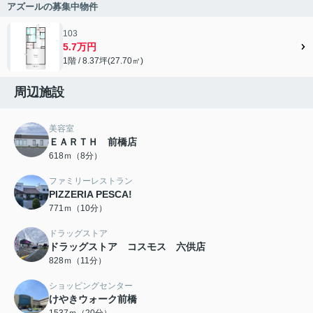
アズールの募集中物件
103
5.7万円
1階 / 8.37坪(27.70㎡)
周辺施設
美容室
ＥＡＲＴＨ 前橋店
618ｍ（8分）
ファミリーレストラン
PIZZERIA PESCA!
771ｍ（10分）
ドラッグストア
ドラッグストア コスモス 六供店
828ｍ（11分）
ショッピングセンター
けやきウォーク前橋