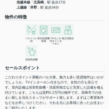
信越本線
「
北高崎
」駅 徒歩17分
上越線
「
井野
」駅 徒歩34分
物件の特徴
バストイレ
室内洗濯機
TVモニタ
独立洗面台
別
置場
付きインタ
ーホン
浴室乾燥機
セールスポイント
こだわりポイント満載のパル大東。魅力も多い賃貸物件はいかが
でしょうか。TVインターホン付きなので、女性の方も安心で
す。室内設備は浴室乾燥機・洗面所独立など充実した設備を備え
付けています。こちらは賃料5.2万円の物件です。高崎市での住
まい探しを当社スタッフがサポート致します。まずはご希望条件
などをお申しつけください。それを元にお客様に合ったお住まい
をご紹介いたします。