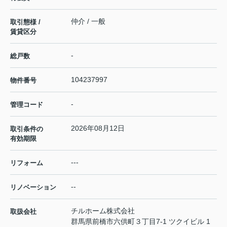
仲介 / 一般
取引態様 /
賃貸区分
-
総戸数
104237997
物件番号
-
管理コード
2026年08月12日
取引条件の
有効期限
---
リフォーム
--
リノベーション
チルホーム株式会社
取扱会社
群馬県前橋市六供町３丁目7-1 ツクイビル 1