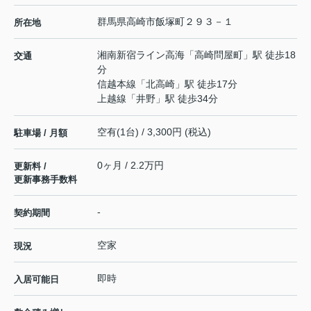
群馬県
高崎市
飯塚町
２９３－１
所在地
湘南新宿ライン高海
「
高崎問屋町
」駅 徒歩18
交通
分
信越本線
「
北高崎
」駅 徒歩17分
上越線
「
井野
」駅 徒歩34分
空有(1台) / 3,300円 (税込)
駐車場 / 月額
0ヶ月 / 2.2万円
更新料 /
更新事務手数料
-
契約期間
空家
現況
即時
入居可能日