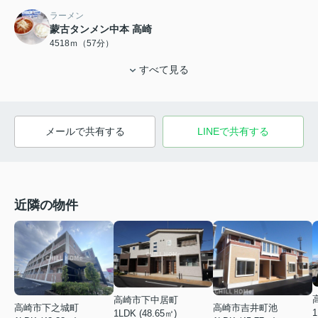
ラーメン
蒙古タンメン中本 高崎
4518ｍ（57分）
すべて見る
メールで共有する
LINEで共有する
近隣の物件
高崎市下中居町
高崎市吉井町池
高崎市下之城町
1
1LDK (48.65㎡)