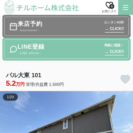
0
お気に入り
来店予約
カンタン60秒
→ CLICK!!
- reservation -
LINE登録
気軽に相談！
→ CLICK!!
- LINE official -
パル大東 101
5.2
万円
管理/共益費 1,500円
1
/
20