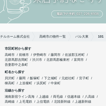
チルホーム株式会社
高崎市の物件一覧
パル大東
101
市区町村から探す
高崎市
前橋市
伊勢崎市
藤岡市
佐波郡玉村町
北群馬郡吉岡町
渋川市
北群馬郡榛東村
富岡市
吾妻郡中之条町
町名から探す
貝沢町
藤岡
飯塚町
下之城町
元総社町
宮子町
棟高町
上並榎町
浜尻町
中泉町
沿線から探す
湘南新宿ライン高海
上越線
両毛線
信越本線
八高線
高崎線
上毛電鉄
上信電鉄
北陸新幹線
上越新幹線