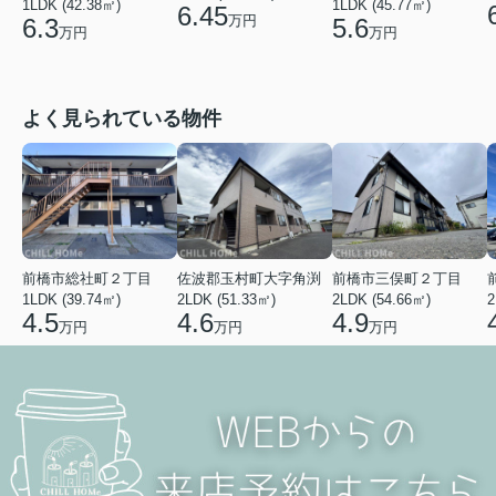
1LDK (45.77㎡)
1LDK (42.38㎡)
6.45
万円
5.6
6.3
万円
万円
よく見られている物件
前橋市総社町２丁目
佐波郡玉村町大字角渕
前橋市三俣町２丁目
1LDK (39.74㎡)
2LDK (51.33㎡)
2LDK (54.66㎡)
2
4.5
4.6
4.9
万円
万円
万円