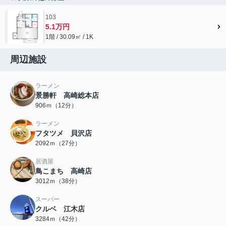
103
5.1万円
1階 / 30.09㎡ / 1K
周辺施設
ラーメン
景勝軒 高崎総本店
906ｍ（12分）
ラーメン
フタツメ 貝沢店
2092ｍ（27分）
居酒屋
鳥こまち 高崎店
3012ｍ（38分）
スーパー
クルベ 江木店
3284ｍ（42分）