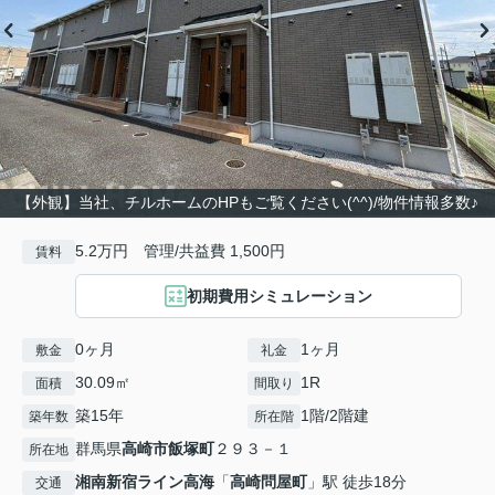
【外観】当社、チルホームのHPもご覧ください(^^)/物件情報多数♪
5.2万円 管理/共益費 1,500円
賃料
初期費用シミュレーション
0ヶ月
1ヶ月
敷金
礼金
30.09㎡
1R
面積
間取り
築15年
1階/2階建
築年数
所在階
群馬県
高崎市
飯塚町
２９３－１
所在地
湘南新宿ライン高海
「
高崎問屋町
」駅 徒歩18分
交通