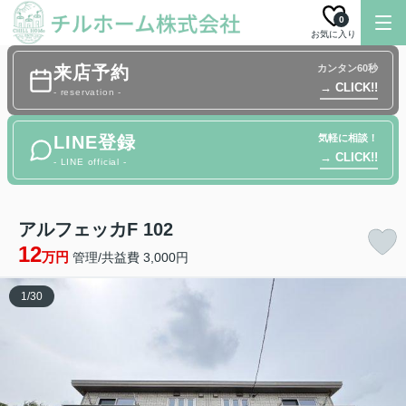
0
お気に入り
来店予約
カンタン60秒
→ CLICK!!
- reservation -
LINE登録
気軽に相談！
→ CLICK!!
- LINE official -
アルフェッカF 102
12
万円
管理/共益費 3,000円
1
/
30