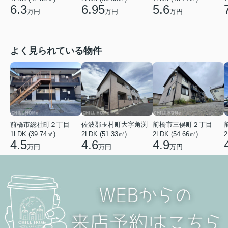
5.6
6.3
6.95
万円
万円
万円
よく見られている物件
前橋市総社町２丁目
佐波郡玉村町大字角渕
前橋市三俣町２丁目
1LDK (39.74㎡)
2LDK (51.33㎡)
2LDK (54.66㎡)
2
4.5
4.6
4.9
万円
万円
万円