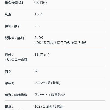
0万円(-)
敷金(保証金)
1ヶ月
礼金
- / -
償却 / 敷引
2LDK
間取り / 詳細
LDK 15.7帖
/
洋室 7.7帖
/
洋室 7.5帖
81.47㎡ / -
面積 /
バルコニー面積
東
向き
2026年6月(新築)
築年月
アパート / 軽量鉄骨
種別 / 建物構造
102 / 1-2階 / 2階建
部屋 /