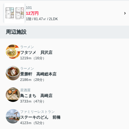
101
12万円
1階 / 81.47㎡ / 2LDK
周辺施設
ラーメン
フタツメ 貝沢店
1219ｍ（16分）
ラーメン
景勝軒 高崎総本店
2186ｍ（28分）
居酒屋
鳥こまち 高崎店
3733ｍ（47分）
ファミリーレストラン
ステーキのどん 前橋
4123ｍ（52分）