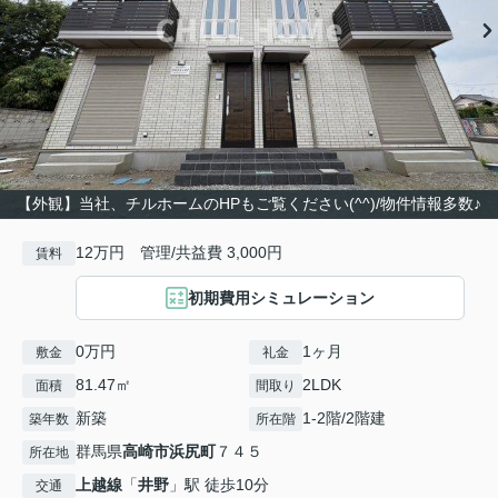
【外観】当社、チルホームのHPもご覧ください(^^)/物件情報多数♪
12万円 管理/共益費 3,000円
賃料
初期費用シミュレーション
0万円
1ヶ月
敷金
礼金
81.47㎡
2LDK
面積
間取り
新築
1-2階/2階建
築年数
所在階
群馬県
高崎市
浜尻町
７４５
所在地
上越線
「
井野
」駅 徒歩10分
交通