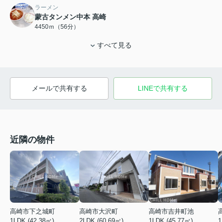
ラーメン
蒙古タンメン中本 高崎
4450ｍ（56分）
すべて見る
メールで共有する
LINEで共有する
近隣の物件
高崎市吉井町池
高崎市下之城町
高崎市大沢町
1LDK (45.77㎡)
1
1LDK (42.38㎡)
2LDK (60.69㎡)