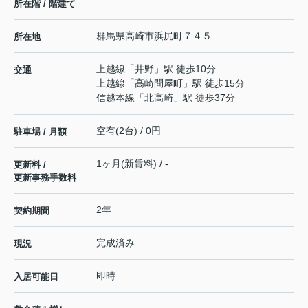
所在階 / 階建て
群馬県
高崎市
浜尻町
７４５
所在地
上越線
「
井野
」駅 徒歩10分
交通
上越線
「
高崎問屋町
」駅 徒歩15分
信越本線
「
北高崎
」駅 徒歩37分
空有(2台) / 0円
駐車場 / 月額
1ヶ月(新賃料) / -
更新料 /
更新事務手数料
2年
契約期間
完成済み
現況
即時
入居可能日