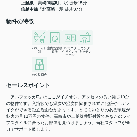
上越線
「
高崎問屋町
」駅 徒歩15分
信越本線
「
北高崎
」駅 徒歩37分
物件の特徴
バストイレ
室内洗濯機
TVモニタ
カウンター
別
置場
付きインタ
キッチン
ーホン
独立洗面台
セールスポイント
「アルフェッカF」のここがイチオシ。アクセスの良い徒歩10分
の物件です。入浴後でも温度や湿度に悩まされずに化粧やヘアメ
イクができる独立洗面台があります。とてもゆとりのある環境が
魅力の月12万円の物件。高崎市や上越線井野付近であなたのライ
フスタイルに合ったお部屋を見つけましょう。当社スタッフが全
力でサポート致します。