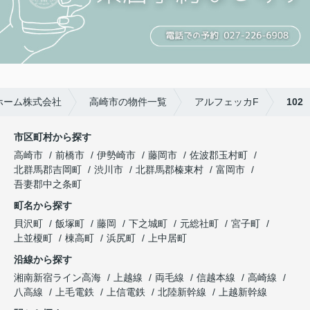
ホーム株式会社
高崎市の物件一覧
アルフェッカF
102
市区町村から探す
高崎市
前橋市
伊勢崎市
藤岡市
佐波郡玉村町
北群馬郡吉岡町
渋川市
北群馬郡榛東村
富岡市
吾妻郡中之条町
町名から探す
貝沢町
飯塚町
藤岡
下之城町
元総社町
宮子町
上並榎町
棟高町
浜尻町
上中居町
沿線から探す
湘南新宿ライン高海
上越線
両毛線
信越本線
高崎線
八高線
上毛電鉄
上信電鉄
北陸新幹線
上越新幹線