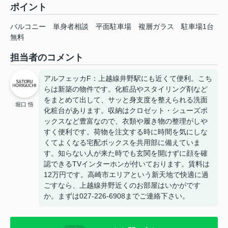
ポイント
バルコニー
単身者相談
平面駐車場
複層ガラス
駐車場1台
無料
担当者のコメント
アルフェッカF：上越線井野駅にも近くて便利。こち
らは新築の物件です。化粧品やスタイリング剤など
をまとめて出して、サッと身支度を整えられる洗面
堀口 悟
化粧台があります。収納はクロゼット・シューズボ
ックスなど豊富なので、衣類や履き物の整理がしや
すく便利です。荷物を注文する時に時間を気にしな
くてよくなる宅配ボックスを共用部に備えていま
す。知らない人が来た時でも玄関を開けずに顔を確
認できるTVインターホンが付いております。賃料は
12万円です。高崎市エリアという新天地で快適に過
ごすなら、上越線井野近くのお部屋はいかがです
か。まずは027-226-6908までご連絡下さい。