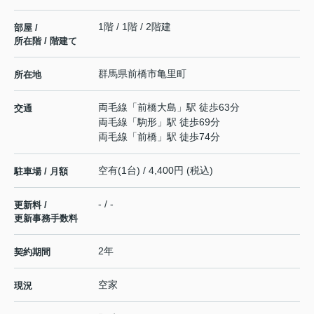
1階 / 1階 / 2階建
部屋 /
所在階 / 階建て
群馬県
前橋市
亀里町
所在地
両毛線
「
前橋大島
」駅 徒歩63分
交通
両毛線
「
駒形
」駅 徒歩69分
両毛線
「
前橋
」駅 徒歩74分
空有(1台) / 4,400円 (税込)
駐車場 / 月額
- / -
更新料 /
更新事務手数料
2年
契約期間
空家
現況