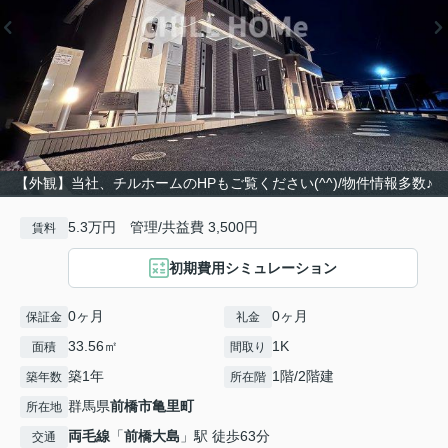
【外観】当社、チルホームのHPもご覧ください(^^)/物件情報多数♪
5.3万円 管理/共益費 3,500円
賃料
初期費用シミュレーション
0ヶ月
0ヶ月
保証金
礼金
33.56㎡
1K
面積
間取り
築1年
1階/2階建
築年数
所在階
群馬県
前橋市
亀里町
所在地
両毛線
「
前橋大島
」駅 徒歩63分
交通