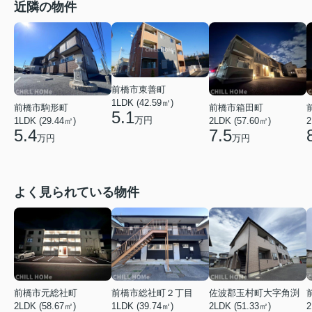
近隣の物件
前橋市東善町
1LDK (42.59㎡)
前橋市駒形町
前橋市箱田町
5.1
万円
1LDK (29.44㎡)
2LDK (57.60㎡)
2
5.4
7.5
万円
万円
よく見られている物件
前橋市元総社町
前橋市総社町２丁目
佐波郡玉村町大字角渕
2LDK (58.67㎡)
1LDK (39.74㎡)
2LDK (51.33㎡)
2