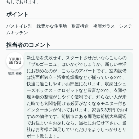
ちしております。
ポイント
バストイレ別
緑豊かな住宅地
耐震構造
複層ガラス
システ
ムキッチン
担当者のコメント
新生活を失敗せず、スタートさせたいならこちらの
「ブルゴーニュ」はいかがでしょうか。新しい生活
にお勧めなのが、こちらのアパートです。室内設備
瀨津 裕樹
は洗面所独立・浴室乾燥機などが揃っているので、
快適に過ごしやすいお部屋になります。収納はシュ
ーズボックス・クロゼットなど豊富なので、衣類や
履き物の整理がしやすく便利です。知らない人が来
た時でも玄関を開ける必要がなくなるモニター付き
インターホンが付いております。家賃5.3万円でおす
すめの物件です。前橋市にある両毛線前橋大島周辺
でお住まいをお探しなら、当社にお任せ下さい。当
社はお客様に満足していただけるようしっかりとサ
ポート致します。