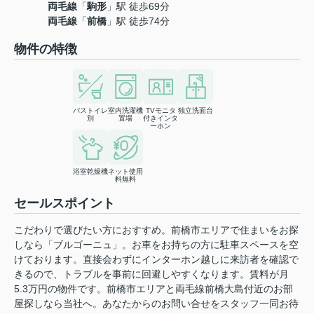
両毛線
「
駒形
」駅 徒歩69分
両毛線
「
前橋
」駅 徒歩74分
物件の特徴
バストイレ
室内洗濯機
TVモニタ
独立洗面台
別
置場
付きインタ
ーホン
浴室乾燥機
ネット使用
料無料
セールスポイント
こだわりで選びたい方におすすめ。前橋市エリアで住まいをお探
しなら「ブルゴーニュ」。お車をお持ちの方に駐車スペースを空
けております。直接会わずにインターホン越しに来訪者を確認で
きるので、トラブルを事前に回避しやすくなります。賃料が月
5.3万円の物件です。前橋市エリアと両毛線前橋大島付近のお部
屋探しなら当社へ。あなたからのお問い合せをスタッフ一同お待