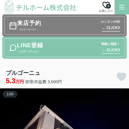
0
お気に入り
来店予約
カンタン60秒
→ CLICK!!
- reservation -
LINE登録
気軽に相談！
→ CLICK!!
- LINE official -
ブルゴーニュ
5.3
万円
管理/共益費 3,500円
1
/
30