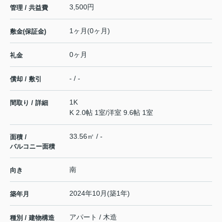
3,500円
管理 / 共益費
1ヶ月(0ヶ月)
敷金(保証金)
0ヶ月
礼金
- / -
償却 / 敷引
1K
間取り / 詳細
K 2.0帖 1室
/
洋室 9.6帖 1室
33.56㎡ / -
面積 /
バルコニー面積
南
向き
2024年10月(築1年)
築年月
アパート / 木造
種別 / 建物構造