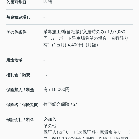
即時
入居可能日
-
敷金積み増し
消毒施工料(当社扱)(入居時のみ):1万7,050
その他条件
円 カーポート駐車場希望の場合（台数限り
有）(1ヵ月):4,400円（月額）
-
用途地域
- / -
権利金 / 雑費
有 / 18,000円
保険加入 / 料金
住宅総合保険 / 2年
保険名 / 保険期間
必加入
保証会社 / 料金
その他
保証人代行サービス保証料・家賃集金サービ
ス手数料 10,000円/入居時、以降は月額賃料