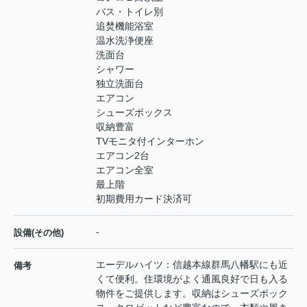
バス・トイレ別
追焚機能浴室
温水洗浄便座
洗面台
シャワー
独立洗面台
エアコン
シューズボックス
収納豊富
TVモニタ付インターホン
エアコン2台
エアコン全室
最上階
初期費用カード決済可
-
設備(その他)
エーデルハイツ：信越本線群馬八幡駅にも近
備考
くて便利。住環境がよく通風良好で日も入る
物件をご提供します。収納はシューズボック