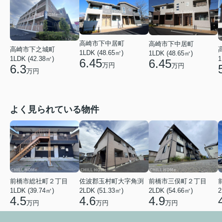
高崎市下中居町
高崎市下中居町
高崎市下之城町
1LDK (48.65㎡)
1LDK (48.65㎡)
1
1LDK (42.38㎡)
6.45
6.45
万円
万円
6.3
万円
よく見られている物件
前橋市総社町２丁目
佐波郡玉村町大字角渕
前橋市三俣町２丁目
1LDK (39.74㎡)
2LDK (51.33㎡)
2LDK (54.66㎡)
2
4.5
4.6
4.9
万円
万円
万円