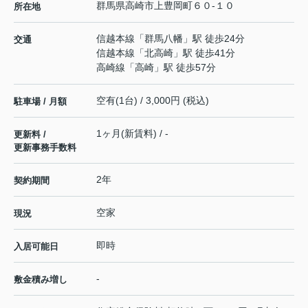
群馬県
高崎市
上豊岡町
６０-１０
所在地
信越本線
「
群馬八幡
」駅 徒歩24分
交通
信越本線
「
北高崎
」駅 徒歩41分
高崎線
「
高崎
」駅 徒歩57分
空有(1台) / 3,000円 (税込)
駐車場 / 月額
1ヶ月(新賃料) / -
更新料 /
更新事務手数料
2年
契約期間
空家
現況
即時
入居可能日
-
敷金積み増し