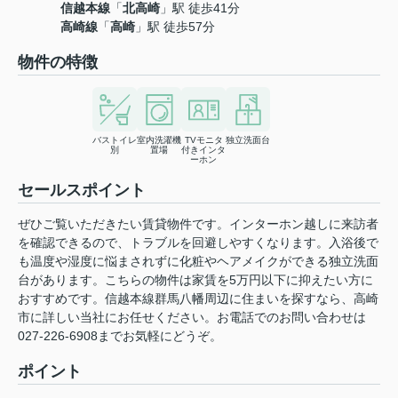
信越本線
「
北高崎
」駅 徒歩41分
高崎線
「
高崎
」駅 徒歩57分
物件の特徴
バストイレ
室内洗濯機
TVモニタ
独立洗面台
別
置場
付きインタ
ーホン
セールスポイント
ぜひご覧いただきたい賃貸物件です。インターホン越しに来訪者
を確認できるので、トラブルを回避しやすくなります。入浴後で
も温度や湿度に悩まされずに化粧やヘアメイクができる独立洗面
台があります。こちらの物件は家賃を5万円以下に抑えたい方に
おすすめです。信越本線群馬八幡周辺に住まいを探すなら、高崎
市に詳しい当社にお任せください。お電話でのお問い合わせは
027-226-6908までお気軽にどうぞ。
ポイント