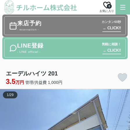
0
お気に入り
来店予約
カンタン60秒
→ CLICK!!
- reservation -
LINE登録
気軽に相談！
→ CLICK!!
- LINE official -
エーデルハイツ 201
3.5
万円
管理/共益費 1,000円
1
/
29