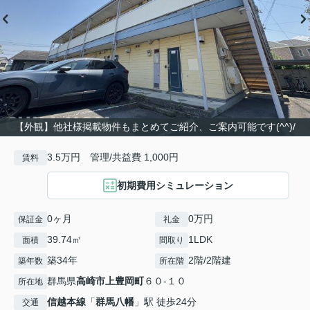
【外観】他社様掲載物件もまとめてご紹介、ご案内可能です(^^)/
3.5万円 管理/共益費 1,000円
賃料
初期費用シミュレーション
0ヶ月
0万円
保証金
礼金
39.74㎡
1LDK
面積
間取り
築34年
2階/2階建
築年数
所在階
群馬県
高崎市
上豊岡町
６０-１０
所在地
信越本線
「
群馬八幡
」駅 徒歩24分
交通