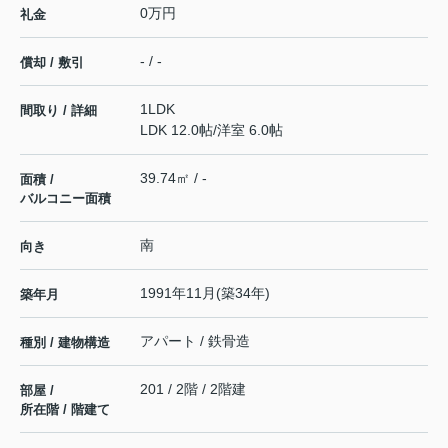
0万円
礼金
- / -
償却 / 敷引
1LDK
間取り / 詳細
LDK 12.0帖
/
洋室 6.0帖
39.74㎡ / -
面積 /
バルコニー面積
南
向き
1991年11月(築34年)
築年月
アパート / 鉄骨造
種別 / 建物構造
201 / 2階 / 2階建
部屋 /
所在階 / 階建て