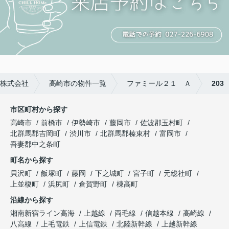
株式会社
高崎市の物件一覧
ファミール２１ Ａ
203
市区町村から探す
高崎市
前橋市
伊勢崎市
藤岡市
佐波郡玉村町
北群馬郡吉岡町
渋川市
北群馬郡榛東村
富岡市
吾妻郡中之条町
町名から探す
貝沢町
飯塚町
藤岡
下之城町
宮子町
元総社町
上並榎町
浜尻町
倉賀野町
棟高町
沿線から探す
湘南新宿ライン高海
上越線
両毛線
信越本線
高崎線
八高線
上毛電鉄
上信電鉄
北陸新幹線
上越新幹線