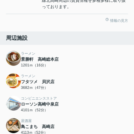
線北高崎周辺の賃貸情報を多種多様に取り扱
っております。
情報の見方
周辺施設
ラーメン
景勝軒 高崎総本店
1201ｍ（16分）
ラーメン
フタツメ 貝沢店
3682ｍ（47分）
コンビニエンスストア
ローソン高崎中泉店
4101ｍ（52分）
居酒屋
鳥こまち 高崎店
4113ｍ（52分）