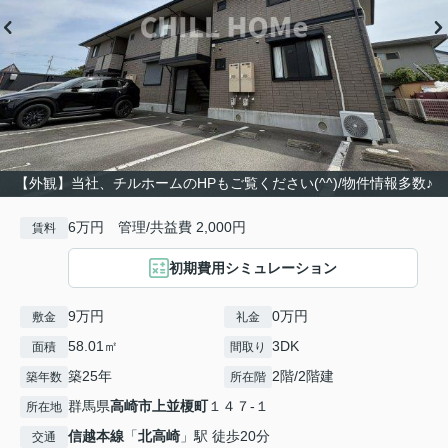
【外観】当社、チルホームのHPもご覧ください(^^)/物件情報多数♪
6万円 管理/共益費 2,000円
賃料
初期費用シミュレーション
9万円
0万円
敷金
礼金
58.01㎡
3DK
面積
間取り
築25年
2階/2階建
築年数
所在階
群馬県
高崎市
上並榎町
１４７-１
所在地
信越本線
「
北高崎
」駅 徒歩20分
交通