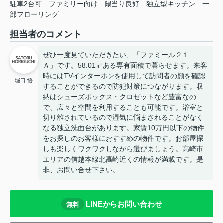
駐車2台可
ファミリー向け
陽当り良好
独立型キッチン
一
部フローリング
担当者のコメント
ぜひ一度見ていただきたい、「ファミール２１
Ａ」です。58.01㎡ある専有面積で暮らせます。来客
時にはTVインターホンを使用して訪問者の顔を確認
堀口 悟
することができるので防犯対策につながります。収
納はシューズボックス・クロゼットなど豊富なの
で、広々と空間を利用することも可能です。浴室と
切り離されているので湿気に悩まされることがなく
なる独立洗面台があります。家賃10万円以下の物件
をお探しのお客様におすすめの物件です。お部屋探
しも楽しくワクワクしながら選びましょう。高崎市
エリアの信越本線北高崎近くの情報が満載です。是
非、お問い合せ下さい。
LINEからお問い合わせ
無料