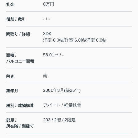
0万円
礼金
- / -
償却 / 敷引
3DK
間取り / 詳細
洋室 6.0帖
/
洋室 6.0帖
/
洋室 6.0帖
58.01㎡ / -
面積 /
バルコニー面積
南
向き
2001年3月(築25年)
築年月
アパート / 軽量鉄骨
種別 / 建物構造
203 / 2階 / 2階建
部屋 /
所在階 / 階建て