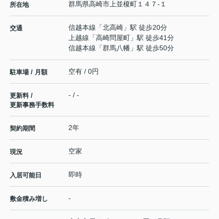
群馬県
高崎市
上並榎町
１４７-１
所在地
信越本線
「
北高崎
」駅 徒歩20分
交通
上越線
「
高崎問屋町
」駅 徒歩41分
信越本線
「
群馬八幡
」駅 徒歩50分
空有 / 0円
駐車場 / 月額
- / -
更新料 /
更新事務手数料
2年
契約期間
空家
現況
即時
入居可能日
-
敷金積み増し