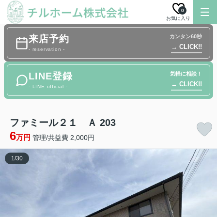
0
お気に入り
来店予約
カンタン60秒
→ CLICK!!
- reservation -
LINE登録
気軽に相談！
→ CLICK!!
- LINE official -
ファミール２１ Ａ 203
6
万円
管理/共益費 2,000円
1
/
30