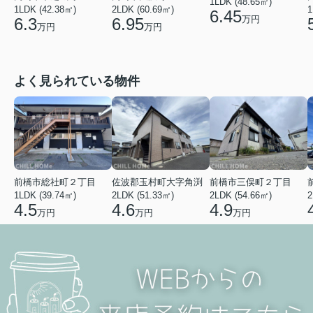
1LDK (48.65㎡)
1
1LDK (42.38㎡)
2LDK (60.69㎡)
6.45
万円
6.3
6.95
万円
万円
よく見られている物件
前橋市総社町２丁目
佐波郡玉村町大字角渕
前橋市三俣町２丁目
1LDK (39.74㎡)
2LDK (51.33㎡)
2LDK (54.66㎡)
2
4.5
4.6
4.9
万円
万円
万円