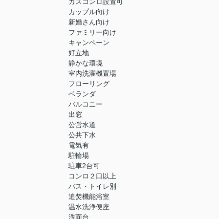
ガスコンロ設置可
カップル向け
新婚さん向け
ファミリー向け
キャンペーン
好立地
静かな環境
室内洗濯機置場
フローリング
ベランダ
バルコニー
出窓
公営水道
公共下水
電気有
駐輪場
駐車2台可
コンロ２口以上
バス・トイレ別
追焚機能浴室
温水洗浄便座
洗面台