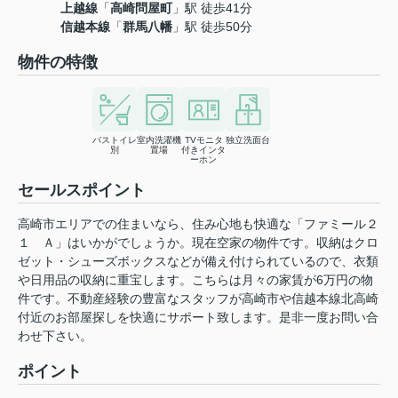
上越線
「
高崎問屋町
」駅 徒歩41分
信越本線
「
群馬八幡
」駅 徒歩50分
物件の特徴
バストイレ
室内洗濯機
TVモニタ
独立洗面台
別
置場
付きインタ
ーホン
セールスポイント
高崎市エリアでの住まいなら、住み心地も快適な「ファミール２
１ Ａ」はいかがでしょうか。現在空家の物件です。収納はクロ
ゼット・シューズボックスなどが備え付けられているので、衣類
や日用品の収納に重宝します。こちらは月々の家賃が6万円の物
件です。不動産経験の豊富なスタッフが高崎市や信越本線北高崎
付近のお部屋探しを快適にサポート致します。是非一度お問い合
わせ下さい。
ポイント