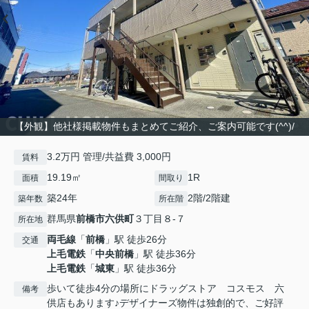
【外観】他社様掲載物件もまとめてご紹介、ご案内可能です(^^)/
3.2万円 管理/共益費 3,000円
賃料
19.19㎡
1R
面積
間取り
築24年
2階/2階建
築年数
所在階
群馬県
前橋市
六供町
３丁目８-７
所在地
両毛線
「
前橋
」駅 徒歩26分
交通
上毛電鉄
「
中央前橋
」駅 徒歩36分
上毛電鉄
「
城東
」駅 徒歩36分
歩いて徒歩4分の場所にドラッグストア コスモス 六
備考
供店もあります♪デザイナーズ物件は独創的で、ご好評