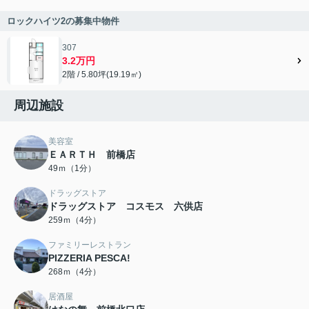
ロックハイツ2の募集中物件
307
3.2万円
2階 / 5.80坪(19.19㎡)
周辺施設
美容室
ＥＡＲＴＨ 前橋店
49ｍ（1分）
ドラッグストア
ドラッグストア コスモス 六供店
259ｍ（4分）
ファミリーレストラン
PIZZERIA PESCA!
268ｍ（4分）
居酒屋