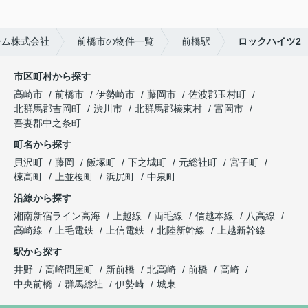
ーム株式会社
前橋市の物件一覧
前橋駅
ロックハイツ2
市区町村から探す
高崎市
前橋市
伊勢崎市
藤岡市
佐波郡玉村町
北群馬郡吉岡町
渋川市
北群馬郡榛東村
富岡市
吾妻郡中之条町
町名から探す
貝沢町
藤岡
飯塚町
下之城町
元総社町
宮子町
棟高町
上並榎町
浜尻町
中泉町
沿線から探す
湘南新宿ライン高海
上越線
両毛線
信越本線
八高線
高崎線
上毛電鉄
上信電鉄
北陸新幹線
上越新幹線
駅から探す
井野
高崎問屋町
新前橋
北高崎
前橋
高崎
中央前橋
群馬総社
伊勢崎
城東