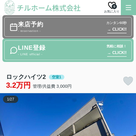
0
お気に入り
来店予約
カンタン60秒
→ CLICK!!
- reservation -
LINE登録
気軽に相談！
→ CLICK!!
- LINE official -
ロックハイツ2
空室1
3.2万円
管理/共益費 3,000円
1
/
27