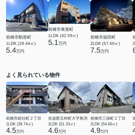
前橋市東善町
1LDK (42.59㎡)
前橋市駒形町
前橋市箱田町
5.1
万円
1LDK (29.44㎡)
2LDK (57.60㎡)
2
5.4
7.5
万円
万円
よく見られている物件
前橋市総社町２丁目
佐波郡玉村町大字角渕
前橋市三俣町２丁目
1LDK (39.74㎡)
2LDK (51.33㎡)
2LDK (54.66㎡)
2
4.5
4.6
4.9
万円
万円
万円