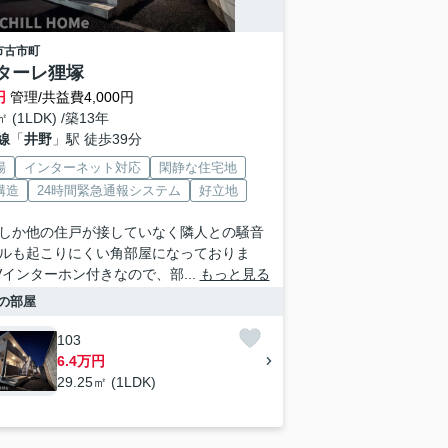
市
古市町
ターレ狸塚
円
管理/共益費4,000円
㎡ (1LDK) /築13年
線
「
井野
」駅 徒歩39分
場
インターネット対応
閑静な住宅地
構造
24時間緊急通報システム
好立地
しか他の住戸が接していなく隣人との騒音
ルも起こりにくい角部屋になっておりま
Vインターホン付きなので、部...
もっと見る
の部屋
103
6.4万円
29.25㎡ (1LDK)