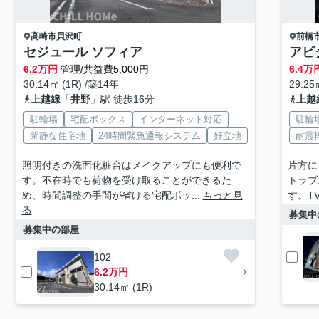
高崎市
貝沢町
前橋
セジュール ソフィア
アビ
6.2
万円
管理/共益費5,000円
6.4
万
30.14㎡ (1R) /築14年
29.25
上越線
「
井野
」駅 徒歩16分
上越
駐輪場
宅配ボックス
インターネット対応
駐輪
閑静な住宅地
24時間緊急通報システム
好立地
耐震
照明付きの洗面化粧台はメイクアップにも便利で
片方に
す。不在時でも荷物を受け取ることができるた
トラブ
め、時間調整の手間が省ける宅配ボッ...
もっと見
す。T
る
募集中
募集中の部屋
102
6.2万円
30.14㎡ (1R)