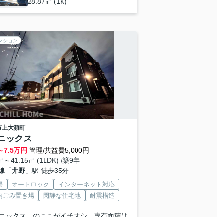
28.87㎡ (1K)
ンション
市
上大類町
ニックス
～
7.5
万円
管理/共益費5,000円
㎡～41.15㎡ (1LDK) /築9年
線
「
井野
」駅 徒歩35分
場
オートロック
インターネット対応
内ごみ置き場
閑静な住宅地
耐震構造
ニックス」のここがイチオシ。専有面積は