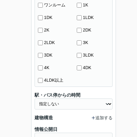
ワンルーム
1K
1DK
1LDK
2K
2DK
2LDK
3K
3DK
3LDK
4K
4DK
4LDK以上
駅・バス停からの時間
建物構造
追加する
情報公開日