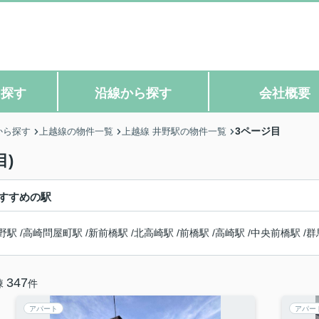
ら探す
沿線から探す
会社概要
3ページ目
から探す
上越線の物件一覧
上越線 井野駅の物件一覧
)
すすめの駅
野駅
/
高崎問屋町駅
/
新前橋駅
/
北高崎駅
/
前橋駅
/
高崎駅
/
中央前橋駅
/
群
347
棟
件
アパート
アパー