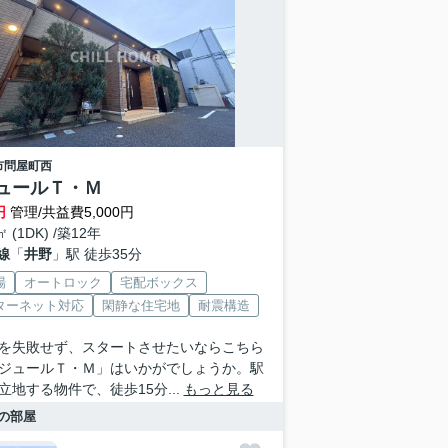
市
問屋町西
ュールＴ・Ｍ
円
管理/共益費5,000円
㎡ (1DK) /築12年
線
「
井野
」駅 徒歩35分
場
オートロック
宅配ボックス
ターネット対応
閑静な住宅地
耐震構造
を失敗せず、スタートさせたいならこちら
ジュールＴ・Ｍ」はいかがでしょうか。駅
立地する物件で、徒歩15分...
もっと見る
の部屋