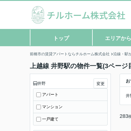
トップ
エリアか
前橋市の賃貸アパートならチルホーム株式会社
沿線・駅
上越線 井野駅の物件一覧(3ページ目
お
井野
変更
アパート
井
マンション
283
一戸建て