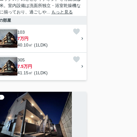
1平米。室内設備は洗面所独立・浴室乾燥機な
に揃っており、過ごしや...
もっと見る
の部屋
103
7万円
40.10㎡ (1LDK)
305
7.5万円
41.15㎡ (1LDK)
ト