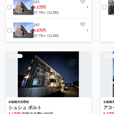
101
6.2万円
37.78㎡ (1LDK)
207
6.6万円
37.78㎡ (1LDK)
アパート
アパー
高崎市
井野町
高崎
シュシュ ポルト
アス
7.1
万円
管理/共益費5,000円
5.3
万