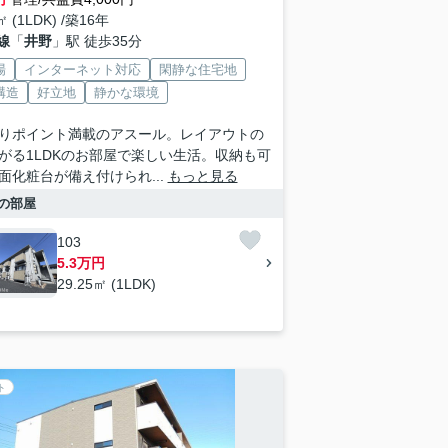
㎡ (1LDK) /築16年
線
「
井野
」駅 徒歩35分
場
インターネット対応
閑静な住宅地
構造
好立地
静かな環境
りポイント満載のアスール。レイアウトの
がる1LDKのお部屋で楽しい生活。収納も可
面化粧台が備え付けられ...
もっと見る
の部屋
103
5.3万円
29.25㎡ (1LDK)
ト