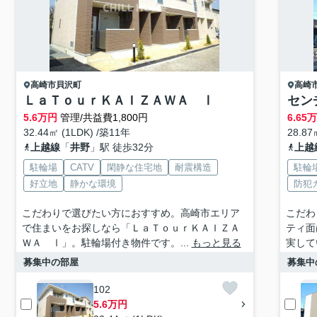
高崎市
貝沢町
高崎
ＬａＴｏｕｒＫＡＩＺＡＷＡ Ⅰ
セン
5.6
万円
管理/共益費1,800円
6.65
32.44㎡ (1LDK) /築11年
28.87
上越線
「
井野
」駅 徒歩32分
上越
駐輪場
CATV
閑静な住宅地
耐震構造
駐輪
好立地
静かな環境
防犯
こだわりで選びたい方におすすめ。高崎市エリア
こだわ
で住まいをお探しなら「ＬａＴｏｕｒＫＡＩＺＡ
ティ面
ＷＡ Ⅰ」。駐輪場付き物件です。...
もっと見る
実して
募集中の部屋
募集中
102
5.6万円