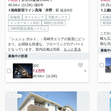
40.04㎡ (1LDK) /築6年
29.25
湘南新宿ライン高海
「
井野
」駅 徒歩8分
上越
駐輪場
オートロック
宅配ボックス
駐輪
インターネット対応
閑静な住宅地
耐震
24時間緊急通報システム
こだわ
幅も広
「シュシュ ポルト」：高崎市エリアの新居にピッ
能な洗
タリ。お掃除も快適な、フローリングのアパート
となっています。室内設備は洗面...
もっと見る
募集中
募集中の部屋
202
7.1万円
40.04㎡ (1LDK)
アパート
アパー