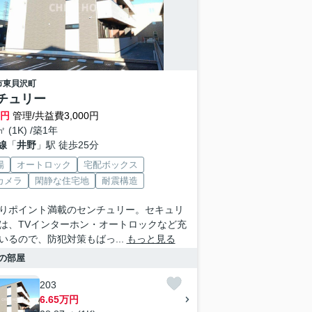
市
東貝沢町
チュリー
万円
管理/共益費3,000円
㎡ (1K) /築1年
線
「
井野
」駅 徒歩25分
場
オートロック
宅配ボックス
カメラ
閑静な住宅地
耐震構造
りポイント満載のセンチュリー。セキュリ
は、TVインターホン・オートロックなど充
いるので、防犯対策もばっ...
もっと見る
の部屋
203
6.65万円