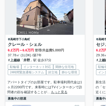
高崎市
下小鳥町
高崎
クレール・シェル
セジ
6.2
万円～
6.6
万円
管理/共益費5,000円
6.2
万
37.78㎡ (1LDK) /築7年
29.36
上越線
「
井野
」駅 徒歩37分
上越
駐輪場
インターネット対応
閑静な住宅地
駐輪
24時間緊急通報システム
好立地
静かな環境
イン
アパートタイプのお部屋です。駐車場利用代金は1
新生活
ヶ月2200円です。来客時にはTVインターホンで訪
の「セ
問者の顔を確認することが...
もっと見る
近くに
募集中の部屋
募集中