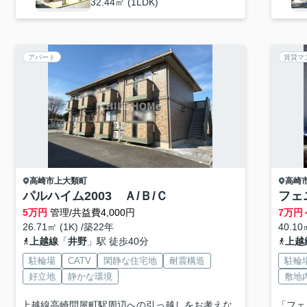
32.44㎡ (1LDK)
アパート
賃貸マ
高崎市
上大類町
高崎
パルハイム2003 Ａ/Ｂ/Ｃ
フェ
5
万円
管理/共益費4,000円
7
万円
26.71㎡ (1K) /築22年
40.10
上越線
「
井野
」駅 徒歩40分
上越
駐輪場
CATV
閑静な住宅地
耐震構造
駐輪
好立地
静かな環境
敷地
上越線高崎問屋町駅周辺への引っ越しをお考えな
「フェ