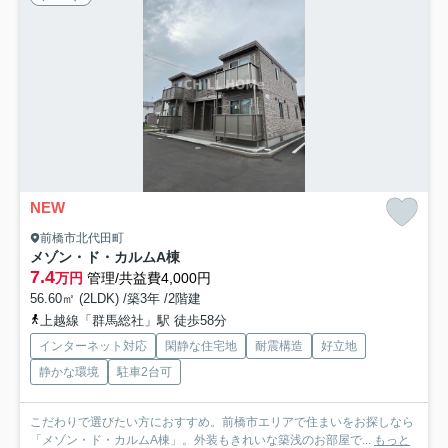
NEW
前橋市北代田町
メゾン・ド・カルムA棟
7.4
万円
管理/共益費4,000円
56.60㎡ (2LDK) /築3年 /2階建
上越線「群馬総社」駅 徒歩58分
インターネット対応
閑静な住宅地
耐震構造
好立地
静かな環境
駐車2台可
こだわりで選びたい方におすすめ。前橋市エリアで住まいをお探しなら
「メゾン・ド・カルムA棟」。外装もきれいな築浅のお部屋で...
もっと