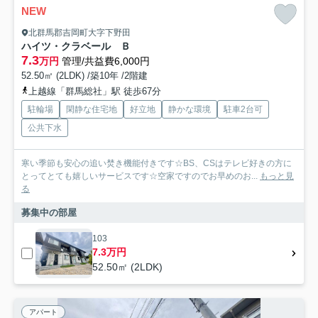
NEW
北群馬郡吉岡町大字下野田
ハイツ・クラベール Ｂ
7.3
万円
管理/共益費6,000円
52.50㎡ (2LDK) /築10年 /2階建
上越線「群馬総社」駅 徒歩67分
駐輪場
閑静な住宅地
好立地
静かな環境
駐車2台可
公共下水
寒い季節も安心の追い焚き機能付きです☆BS、CSはテレビ好きの方に
とってとても嬉しいサービスです☆空家ですのでお早めのお...
もっと見
る
募集中の部屋
103
7.3万円
52.50㎡ (2LDK)
アパート