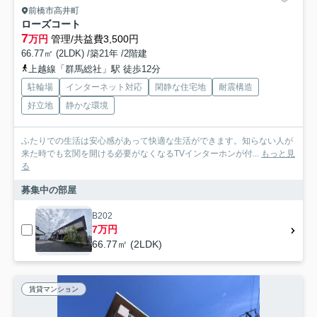
前橋市高井町
ローズコート
7
万円
管理/共益費3,500円
66.77㎡ (2LDK) /築21年 /2階建
上越線「群馬総社」駅 徒歩12分
駐輪場
インターネット対応
閑静な住宅地
耐震構造
好立地
静かな環境
ふたりでの生活は安心感があって快適な生活ができます。知らない人が
来た時でも玄関を開ける必要がなくなるTVインターホンが付...
もっと見
る
募集中の部屋
B202
7万円
66.77㎡ (2LDK)
賃貸マンション