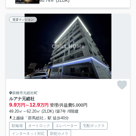
60.74㎡ (2LDK)
賃貸マンション
前橋市元総社町
ルアナ元総社
9.9
12.9
万円～
万円
管理/共益費5,000円
49.20㎡～62.20㎡ (2LDK) /築7年 /8階建
上越線「群馬総社」駅 徒歩40分
駐輪場
オートロック
エレベーター
宅配ボックス
インターネット対応
防犯カメラ