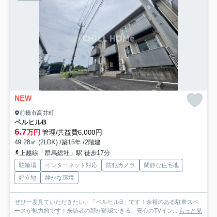
NEW
前橋市高井町
ベルヒルB
6.7
万円
管理/共益費6,000円
49.28㎡ (2LDK) /築15年 /2階建
上越線「群馬総社」駅 徒歩17分
駐輪場
インターネット対応
防犯カメラ
閑静な住宅地
好立地
静かな環境
ぜひ一度見ていただきたい、「ベルヒルB」です！余裕のある駐車スペ
ースが魅力的です！来訪者の顔が確認できる、安心のTVイン...
もっと見