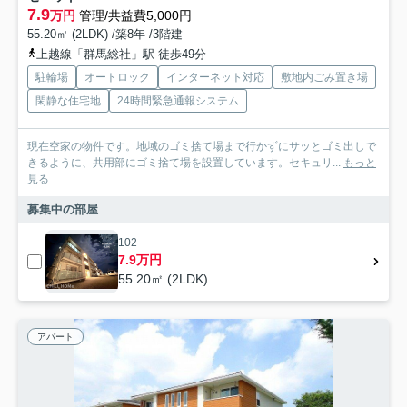
7.9
万円
管理/共益費5,000円
55.20㎡ (2LDK) /築8年 /3階建
上越線「群馬総社」駅 徒歩49分
駐輪場
オートロック
インターネット対応
敷地内ごみ置き場
閑静な住宅地
24時間緊急通報システム
現在空家の物件です。地域のゴミ捨て場まで行かずにサッとゴミ出しで
きるように、共用部にゴミ捨て場を設置しています。セキュリ...
もっと
見る
募集中の部屋
102
7.9万円
55.20㎡ (2LDK)
アパート