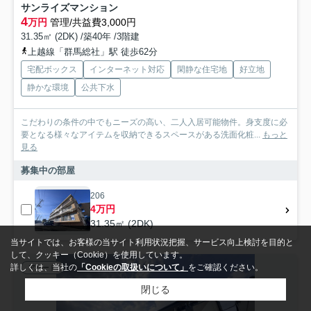
サンライズマンション
4
万円
管理/共益費3,000円
31.35㎡ (2DK) /築40年 /3階建
上越線「群馬総社」駅 徒歩62分
宅配ボックス
インターネット対応
閑静な住宅地
好立地
静かな環境
公共下水
こだわりの条件の中でもニーズの高い、二人入居可能物件。身支度に必
要となる様々なアイテムを収納できるスペースがある洗面化粧...
もっと
見る
募集中の部屋
206
4万円
31.35㎡ (2DK)
当サイトでは、お客様の当サイト利用状況把握、サービス向上検討を目的と
して、クッキー（Cookie）を使用しています。
詳しくは、当社の
「Cookieの取扱いについて」
をご確認ください。
アパート
閉じる