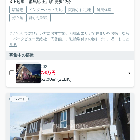
上越線「群馬総社」駅 徒歩42分
駐輪場
インターネット対応
閑静な住宅地
耐震構造
好立地
静かな環境
こだわりで選びたい方におすすめ。前橋市エリアで住まいをお探しなら
「パークビュー元総社 弐番館」。駐輪場付きの物件です。収...
もっと
見る
募集中の部屋
202
7.6万円
62.80㎡ (2LDK)
アパート