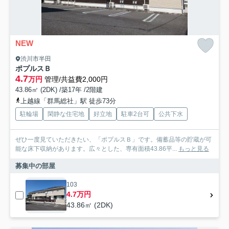
NEW
渋川市半田
ポプルスＢ
4.7
万円
管理/共益費2,000円
43.86㎡ (2DK) /築17年 /2階建
上越線「群馬総社」駅 徒歩73分
駐輪場
閑静な住宅地
好立地
駐車2台可
公共下水
ぜひ一度見ていただきたい、「ポプルスＢ」です。備蓄品等の貯蔵が可
能な床下収納があります。広々とした、専有面積43.86平...
もっと見る
募集中の部屋
103
4.7万円
43.86㎡ (2DK)