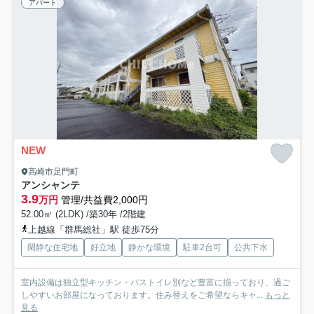
アパート
NEW
高崎市足門町
アンシャンテ
3.9
万円
管理/共益費2,000円
52.00㎡ (2LDK) /築30年 /2階建
上越線「群馬総社」駅 徒歩75分
閑静な住宅地
好立地
静かな環境
駐車2台可
公共下水
室内設備は独立型キッチン・バストイレ別など豊富に揃っており、過ご
しやすいお部屋になっております。住み替えをご希望ならキャ...
もっと
見る