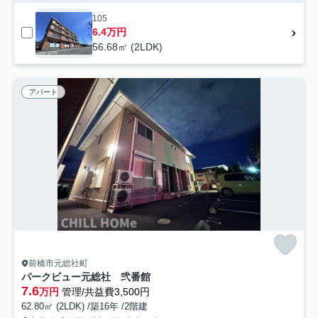
105
6.4万円
56.68㎡ (2LDK)
アパート
前橋市元総社町
パークビュー元総社 弐番館
7.6
万円
管理/共益費3,500円
62.80㎡ (2LDK) /築16年 /2階建