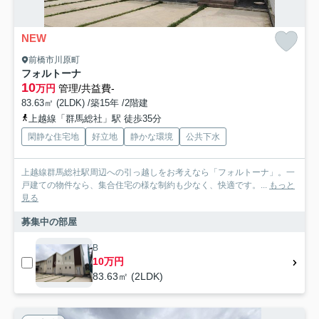
NEW
前橋市川原町
フォルトーナ
10
万円
管理/共益費-
83.63㎡ (2LDK) /築15年 /2階建
上越線「群馬総社」駅 徒歩35分
閑静な住宅地
好立地
静かな環境
公共下水
上越線群馬総社駅周辺への引っ越しをお考えなら「フォルトーナ」。一
戸建ての物件なら、集合住宅の様な制約も少なく、快適です。...
もっと
見る
募集中の部屋
B
10万円
83.63㎡ (2LDK)