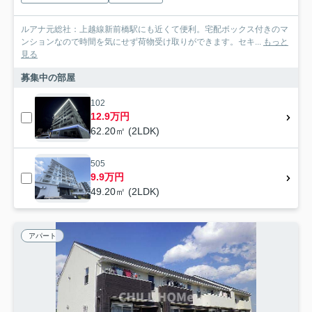
ルアナ元総社：上越線新前橋駅にも近くて便利。宅配ボックス付きのマ
ンションなので時間を気にせず荷物受け取りができます。セキ...
もっと
見る
募集中の部屋
102
12.9万円
62.20㎡ (2LDK)
505
9.9万円
49.20㎡ (2LDK)
アパート