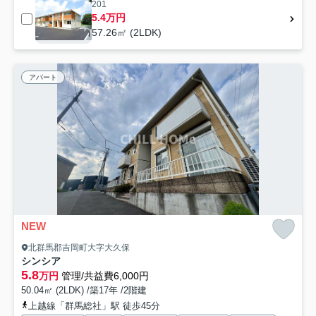
201
5.4万円
57.26㎡ (2LDK)
アパート
NEW
北群馬郡吉岡町大字大久保
シンシア
5.8
万円
管理/共益費6,000円
50.04㎡ (2LDK) /築17年 /2階建
上越線「群馬総社」駅 徒歩45分