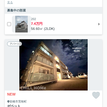
見る
募集中の部屋
202
7.4万円
56.60㎡ (2LDK)
アパート
NEW
前橋市荒牧町
ゼペット