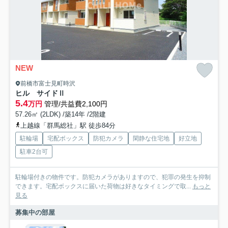
NEW
前橋市富士見町時沢
ヒル サイドⅡ
5.4
万円
管理/共益費2,100円
57.26㎡ (2LDK) /築14年 /2階建
上越線「群馬総社」駅 徒歩84分
駐輪場
宅配ボックス
防犯カメラ
閑静な住宅地
好立地
駐車2台可
駐輪場付きの物件です。防犯カメラがありますので、犯罪の発生を抑制
できます。宅配ボックスに届いた荷物は好きなタイミングで取...
もっと
見る
募集中の部屋