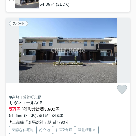
54.85㎡ (2LDK)
アパート
高崎市箕郷町矢原
リヴィエールⅤＢ
5
万円
管理/共益費3,500円
54.85㎡ (2LDK) /築16年 /2階建
上越線「群馬総社」駅 徒歩98分
閑静な住宅地
好立地
駐車2台可
浄化槽排水