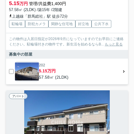
5.15
万円
管理/共益費1,400円
57.58㎡ (2LDK) /築15年 /2階建
上越線「群馬総社」駅 徒歩72分
駐輪場
防犯カメラ
閑静な住宅地
好立地
公共下水
この物件は入居日指定が2026年9月になっていますのでお早目にご連絡
ください。駐輪場付きの物件です。新生活を始めるならB...
もっと見る
募集中の部屋
202
5.15万円
57.58㎡ (2LDK)
アパート