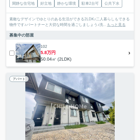
閑静な住宅地
好立地
静かな環境
駐車2台可
公共下水
素敵なデザインでゆとりのある生活ができる2LDK♪二人暮らしもできる
物件です♪パートナーと大切な時間を過ごしましょう♪洗...
もっと見る
募集中の部屋
102
5.8万円
50.04㎡ (2LDK)
アパート