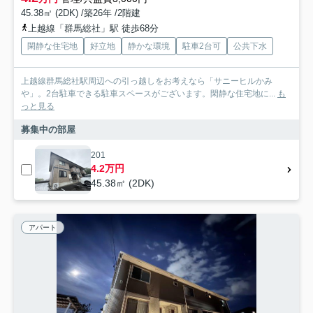
45.38㎡ (2DK) /築26年 /2階建
上越線「群馬総社」駅 徒歩68分
閑静な住宅地
好立地
静かな環境
駐車2台可
公共下水
上越線群馬総社駅周辺への引っ越しをお考えなら「サニーヒルかみ
や」。2台駐車できる駐車スペースがございます。閑静な住宅地に...
も
っと見る
募集中の部屋
201
4.2万円
45.38㎡ (2DK)
アパート