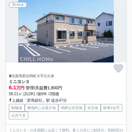
アパート
北群馬郡吉岡町大字大久保
ミニヨン３
6.1
万円
管理/共益費1,800円
58.21㎡ (2LDK) /築9年 /2階建
上越線「群馬総社」駅 徒歩47分
駐輪場
敷地内ごみ置き場
閑静な住宅地
好立地
駐車2台可
公共下水
ミニヨン３：八木原駅にも近くて便利。多くの方にご好評の、BS対応の