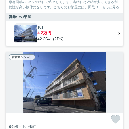
専有面積42.26㎡の物件で広々してます。当物件は収納が多くできる利
便性が高い物件になります。こちらのお部屋には、間取り...
もっと見る
募集中の部屋
101
4.2万円
42.26㎡ (2DK)
賃貸マンション
前橋市上小出町