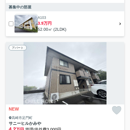
募集中の部屋
A103
3.9万円
52.00㎡ (2LDK)
アパート
NEW
高崎市足門町
サニーヒルかみや
4.2
万円
管理/共益費3,000円