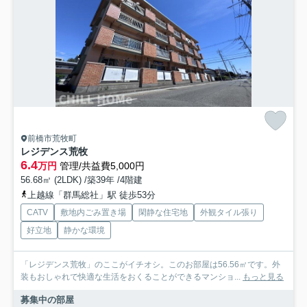
前橋市荒牧町
レジデンス荒牧
6.4
万円
管理/共益費5,000円
56.68㎡ (2LDK) /築39年 /4階建
上越線「群馬総社」駅 徒歩53分
CATV
敷地内ごみ置き場
閑静な住宅地
外観タイル張り
好立地
静かな環境
「レジデンス荒牧」のここがイチオシ。このお部屋は56.56㎡です。外
装もおしゃれで快適な生活をおくることができるマンショ...
もっと見る
募集中の部屋