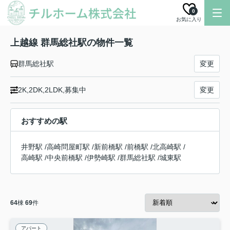
0
お気に入り
上越線 群馬総社駅の物件一覧
群馬総社駅
変更
2K,2DK,2LDK,募集中
変更
おすすめの駅
井野駅
/
高崎問屋町駅
/
新前橋駅
/
前橋駅
/
北高崎駅
/
高崎駅
/
中央前橋駅
/
伊勢崎駅
/
群馬総社駅
/
城東駅
64
棟
69
件
アパート