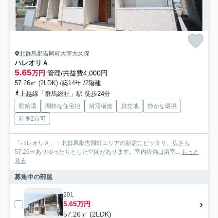
北群馬郡吉岡町大字大久保
ハレオリＡ
5.65
万円
管理/共益費4,000円
57.26㎡ (2LDK) /築14年 /2階建
上越線「群馬総社」駅 徒歩24分
駐輪場
閑静な住宅地
耐震構造
好立地
静かな環境
駐車2台可
「ハレオリＡ」：北群馬郡吉岡町エリアの新居にピッタリ。広さも
57.26㎡ありゆったりとした空間があります。室内設備は浴室...
もっと
見る
募集中の部屋
201
5.65万円
57.26㎡ (2LDK)