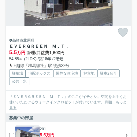
高崎市北原町
ＥＶＥＲＧＲＥＥＮ Ｍ．Ｔ．
5.5
万円
管理/共益費1,600円
54.85㎡ (2LDK) /築18年 /2階建
上越線「群馬総社」駅 徒歩22分
駐輪場
宅配ボックス
閑静な住宅地
好立地
駐車2台可
公共下水
「ＥＶＥＲＧＲＥＥＮ Ｍ．Ｔ．」のここがイチオシ。空間を上手くお
使いいただけるウォークインクロゼットが付いています。月額...
もっと
見る
募集中の部屋
201
5.5万円