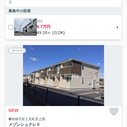
る
募集中の部屋
201
6.7万円
49.28㎡ (2LDK)
アパート
NEW
前橋市富士見町原之郷
メゾンシュクレⅡ