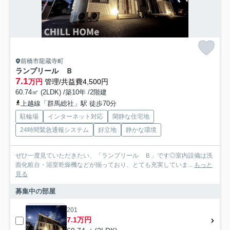
前橋市龍蔵寺町
ランプリール Ｂ
7.1
万円
管理/共益費4,500円
60.74㎡ (2LDK) /築10年 /2階建
上越線「群馬総社」駅 徒歩70分
駐輪場
インターネット対応
閑静な住宅地
24時間緊急通報システム
好立地
静かな環境
ぜひ一度見ていただきたい、「ランプリール Ｂ」です◎室内設備は洗
面化粧台・浴室乾燥機などが揃っており、とても充実していま...
もっと
見る
募集中の部屋
201
7.1万円