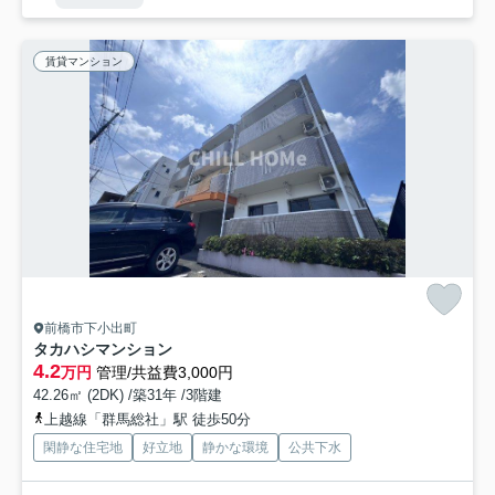
賃貸マンション
前橋市下小出町
タカハシマンション
4.2
万円
管理/共益費3,000円
42.26㎡ (2DK) /築31年 /3階建
上越線「群馬総社」駅 徒歩50分
閑静な住宅地
好立地
静かな環境
公共下水