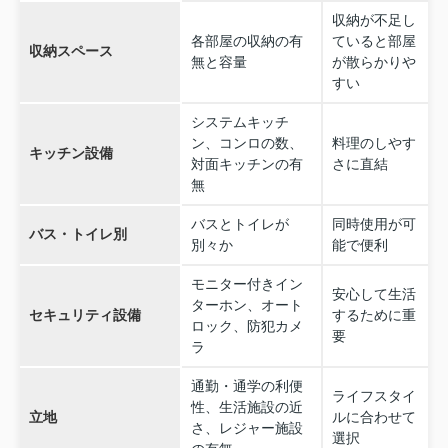
収納が不足し
各部屋の収納の有
ていると部屋
収納スペース
無と容量
が散らかりや
すい
システムキッチ
ン、コンロの数、
料理のしやす
キッチン設備
対面キッチンの有
さに直結
無
バスとトイレが
同時使用が可
バス・トイレ別
別々か
能で便利
モニター付きイン
安心して生活
ターホン、オート
セキュリティ設備
するために重
ロック、防犯カメ
要
ラ
通勤・通学の利便
ライフスタイ
性、生活施設の近
立地
ルに合わせて
さ、レジャー施設
選択