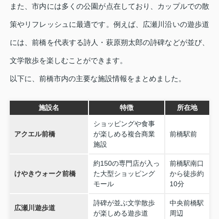
また、市内には多くの公園が点在しており、カップルでの散
策やリフレッシュに最適です。例えば、広瀬川沿いの遊歩道
には、前橋を代表する詩人・萩原朔太郎の詩碑などが並び、
文学散歩を楽しむことができます。
以下に、前橋市内の主要な施設情報をまとめました。
施設名
特徴
所在地
ショッピングや食事
アクエル前橋
が楽しめる複合商業
前橋駅前
施設
約150の専門店が入っ
前橋駅南口
けやきウォーク前橋
た大型ショッピング
から徒歩約
モール
10分
詩碑が並ぶ文学散歩
中央前橋駅
広瀬川遊歩道
が楽しめる遊歩道
周辺