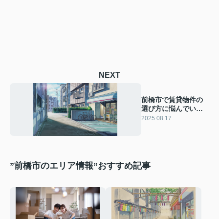
NEXT
前橋市で賃貸物件の
選び方に悩んでいま
せんか？初心者向け
2025.08.17
に探し方のコツを紹
介
”前橋市のエリア情報”おすすめ記事