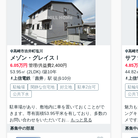
高崎市
吉井町塩川
高崎
メゾン・グレイスⅠ
サフ
6.05
万円
管理/共益費2,400円
4.85
53.95㎡ (2LDK) /築10年
44.82
上信電鉄
「
吉井
」駅 徒歩10分
上信
駐輪場
閑静な住宅地
好立地
駐車2台可
駐輪
公共下水
公共
駐車場があり、敷地内に車を置いておくことがで
魅力も
きます。専有面積53.95平米を有しており、多数の
ングキ
お問い合わせをいただいてお...
もっと見る
メです
募集中の部屋
募集中