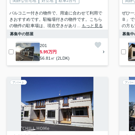
閑静な住宅地
好立地
駐車2台可
閑静
バルコニー付きの物件で、用途に合わせて利用で
ぜひ一
きおすすめです。駐輪場付きの物件です。こちら
Ｂ」で
の物件の駐車場は、現在空きがあり...
もっと見る
の方も
募集中の部屋
募集中
201
5.95万円
56.81㎡ (2LDK)
アパート
アパー