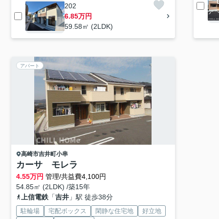
202
6.85万円
59.58㎡ (2LDK)
アパート
高崎市
吉井町小串
カーサ モレラ
4.55
万円
管理/共益費4,100円
54.85㎡ (2LDK) /築15年
上信電鉄
「
吉井
」駅 徒歩38分
駐輪場
宅配ボックス
閑静な住宅地
好立地