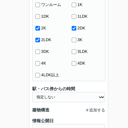
ワンルーム
1K
1DK
1LDK
2K
2DK
2LDK
3K
3DK
3LDK
4K
4DK
4LDK以上
駅・バス停からの時間
建物構造
追加する
情報公開日