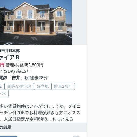
市
吉井町本郷
ァイアＢ
万円
管理/共益費2,800円
㎡ (2DK) /築12年
電鉄
「
吉井
」駅 徒歩28分
場
閑静な住宅地
好立地
駐車2台可
下水
多い賃貸物件はいかがでしょうか。ダイニ
ッチン付2DKでお料理が好きな方にオスス
。入居日指定が令和8年8...
もっと見る
の部屋