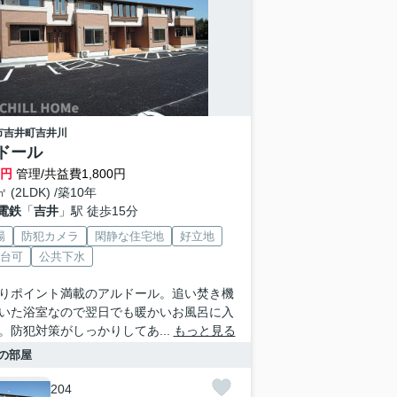
市
吉井町吉井川
ドール
万円
管理/共益費1,800円
㎡ (2LDK) /築10年
電鉄
「
吉井
」駅 徒歩15分
場
防犯カメラ
閑静な住宅地
好立地
2台可
公共下水
りポイント満載のアルドール。追い焚き機
いた浴室なので翌日でも暖かいお風呂に入
。防犯対策がしっかりしてあ...
もっと見る
の部屋
204