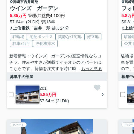
高崎市
吉井町池
高崎
ウインズ ガーデン
フォ
5.85
万円
管理/共益費4,100円
5.8
万
57.64㎡ (2LDK) /築13年
56.81
上信電鉄
「
吉井
」駅 徒歩24分
上信
駐輪場
宅配ボックス
閑静な住宅地
好立地
駐輪
駐車2台可
浄化槽排水
公共
新着情報：ウインズ ガーデンの空室情報ならコ
駐輪場
チラ。住みやすさが満載でイチオシのアパートは
車を置
こちらです。荷物を注文する時に時...
もっと見る
ので、
募集中の部屋
募集中
201
5.85万円
57.64㎡ (2LDK)
アパート
アパー