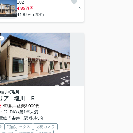
102
4.85万円
44.82㎡ (2DK)
ト
市
吉井町塩川
リア 塩川 Ｂ
円
管理/共益費3,000円
8㎡ (2LDK) /築1年未満
電鉄
「
吉井
」駅 徒歩9分
場
宅配ボックス
防犯カメラ