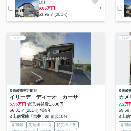
101
6.05万円
53.95㎡ (2LDK)
アパート
アパー
高崎市
吉井町池
高崎
イリーデ ディーオ カーサ
カメ
5.95
万円
管理/共益費1,800円
7.2
万
56.81㎡ (2LDK) /築9年
59.5
上信電鉄
「
吉井
」駅 徒歩10分
上信
駐輪場
宅配ボックス
防犯カメラ
駐輪