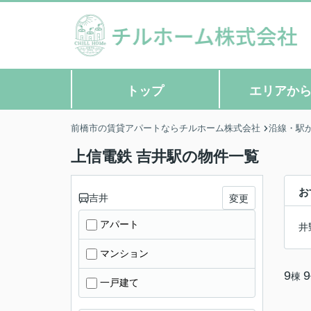
トップ
エリアか
前橋市の賃貸アパートならチルホーム株式会社
沿線・駅
上信電鉄 吉井駅の物件一覧
お
吉井
変更
アパート
井
マンション
9
9
棟
一戸建て