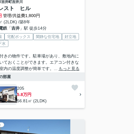
市
吉井町吉井川
レスト ヒル
円
管理/共益費1,800円
㎡ (2LDK) /築8年
電鉄
「
吉井
」駅 徒歩14分
場
宅配ボックス
閑静な住宅地
好立地
下水
付きの物件です。駐車場があり、敷地内に
いておくことができます。エアコン付きな
室内の温度調整が簡単です。...
もっと見る
の部屋
205
5.8万円
56.81㎡ (2LDK)
ト