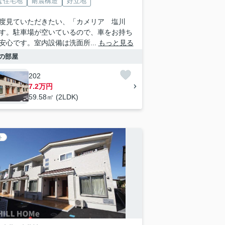
な住宅地
耐震構造
好立地
度見ていただきたい、「カメリア 塩川
す。駐車場が空いているので、車をお持ち
安心です。室内設備は洗面所...
もっと見る
の部屋
202
7.2万円
59.58㎡ (2LDK)
ト