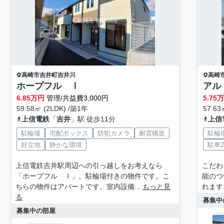
高崎市
吉井町吉井川
高崎
ホープフル Ⅰ
アル
6.85
万円
管理/共益費3,000円
5.75
59.58㎡ (2LDK) /築1年
57.63
上信電鉄
「
吉井
」駅 徒歩11分
上信
駐輪場
宅配ボックス
防犯カメラ
耐震構造
駐輪
好立地
静かな環境
駐車
上信電鉄吉井駅周辺への引っ越しをお考えなら
こだわ
「ホープフル Ⅰ」。駐輪場付きの物件です。こ
能のつ
ちらの物件はアパートです。室内設備...
もっと見
れます
る
募集中
募集中の部屋