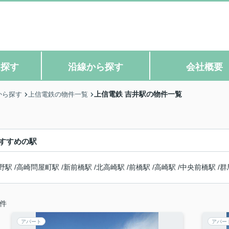
ら探す
沿線から探す
会社概要
上信電鉄 吉井駅の物件一覧
から探す
上信電鉄の物件一覧
すすめの駅
野駅
/
高崎問屋町駅
/
新前橋駅
/
北高崎駅
/
前橋駅
/
高崎駅
/
中央前橋駅
/
群
件
アパート
アパー