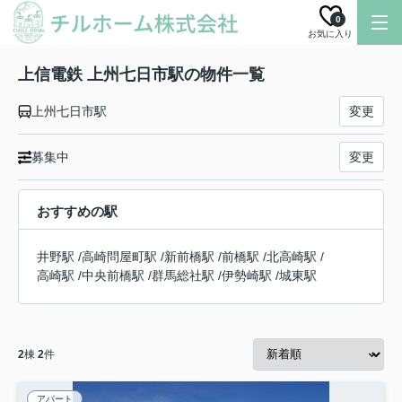
0
お気に入り
上信電鉄 上州七日市駅の物件一覧
上州七日市駅
変更
募集中
変更
おすすめの駅
井野駅
/
高崎問屋町駅
/
新前橋駅
/
前橋駅
/
北高崎駅
/
高崎駅
/
中央前橋駅
/
群馬総社駅
/
伊勢崎駅
/
城東駅
2
棟
2
件
アパート