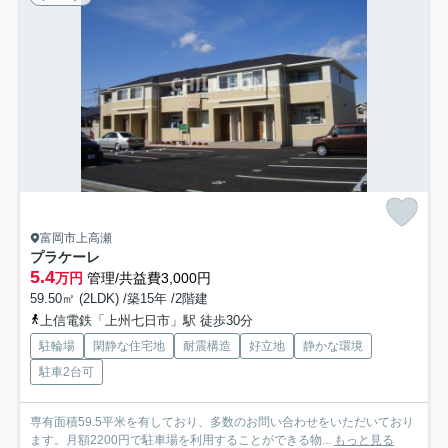
富岡市上高瀬
プラケーレ
5.4
万円
管理/共益費3,000円
59.50㎡ (2LDK) /築15年 /2階建
上信電鉄「上州七日市」駅 徒歩30分
駐輪場
閑静な住宅地
耐震構造
好立地
静かな環境
駐車2台可
専有面積59.5平米を有しており、多数のお問い合わせをいただいており
ます。月額2200円で駐車場を利用することができる物...
もっと見る