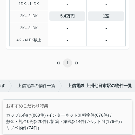
-
-
1DK～1LDK
5.4万円
1室
2K～2LDK
-
-
3K～3LDK
-
-
4K～4LDK以上
1
探す
上信電鉄の物件一覧
上信電鉄 上州七日市駅の物件一覧
おすすめこだわり特集
カップル向け(869件)
インターネット無料物件(676件)
敷金・礼金0円(320件)
新築・築浅(214件)
ペット可(176件)
リノベ物件(74件)