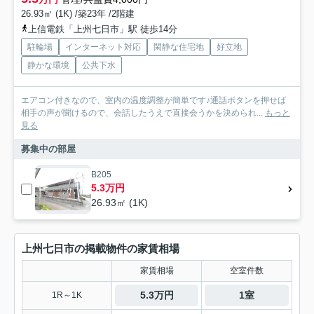
26.93㎡ (1K) /築23年 /2階建
上信電鉄「上州七日市」駅 徒歩14分
駐輪場
インターネット対応
閑静な住宅地
好立地
静かな環境
公共下水
エアコン付きなので、室内の温度調整が簡単です♪通話ボタンを押せば
相手の声が聞けるので、会話したうえで直接会うかを決められ...
もっと
見る
募集中の部屋
B205
5.3万円
26.93㎡ (1K)
上州七日市の掲載物件の家賃相場
家賃相場
空室件数
5.3万円
1室
1R～1K