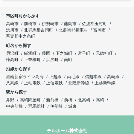
市区町村から探す
高崎市
前橋市
伊勢崎市
藤岡市
佐波郡玉村町
渋川市
北群馬郡吉岡町
北群馬郡榛東村
富岡市
吾妻郡中之条町
町名から探す
貝沢町
飯塚町
藤岡
下之城町
宮子町
元総社町
棟高町
上並榎町
浜尻町
南町
沿線から探す
湘南新宿ライン高海
上越線
両毛線
信越本線
高崎線
八高線
上毛電鉄
上信電鉄
北陸新幹線
上越新幹線
駅から探す
井野
高崎問屋町
新前橋
前橋
北高崎
高崎
中央前橋
群馬総社
伊勢崎
城東
チルホーム株式会社