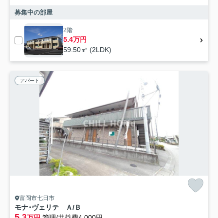
募集中の部屋
2階
5.4万円
59.50㎡ (2LDK)
アパート
富岡市七日市
モナ･ヴェリテ Ａ/Ｂ
5.3
万円
管理/共益費4,000円