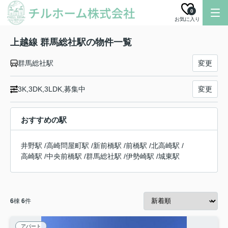
0
お気に入り
上越線 群馬総社駅の物件一覧
群馬総社駅
変更
3K,3DK,3LDK,募集中
変更
おすすめの駅
井野駅
/
高崎問屋町駅
/
新前橋駅
/
前橋駅
/
北高崎駅
/
高崎駅
/
中央前橋駅
/
群馬総社駅
/
伊勢崎駅
/
城東駅
6
棟
6
件
アパート