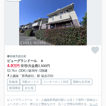
前橋市総社町
ビューグランドール Ａ
4.9
万円
管理/共益費2,500円
53.76㎡ (3DK) /築36年 /2階建
上越線「群馬総社」駅 徒歩23分
駐輪場
宅配ボックス
インターネット対応
閑静な住宅地
耐震構造
好立地
ビューグランドール Ａ：上越線群馬総社駅にも近くて便利！収納はシ
ューズボックス・押入など豊富なので、広々と空間を利用する...
もっと