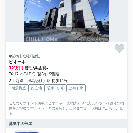
前橋市総社町総社
ピオーネ
12
万円
管理/共益費-
76.17㎡ (3LDK) /築5年 /2階建
上越線「群馬総社」駅 徒歩14分
耐震構造
好立地
駐車2台可
公共下水
こだわりポイント満載のピオーネ 。動物大好きな方にペット相談可の物
件をご提案です。ペットとの暮らしが出来ますよ。収納はク...
もっと見
る
募集中の部屋