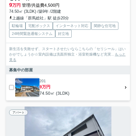
9
万円
管理/共益費4,500円
74.50㎡ (3LDK) /築9年 /2階建
上越線「群馬総社」駅 徒歩20分
駐輪場
宅配ボックス
インターネット対応
閑静な住宅地
24時間緊急通報システム
好立地
新生活を失敗せず、スタートさせたいならこちらの「セリシール」はい
かがでしょうか☆室内設備は洗面所独立・浴室乾燥機など充実...
もっと
見る
募集中の部屋
201
9万円
74.50㎡ (3LDK)
アパート