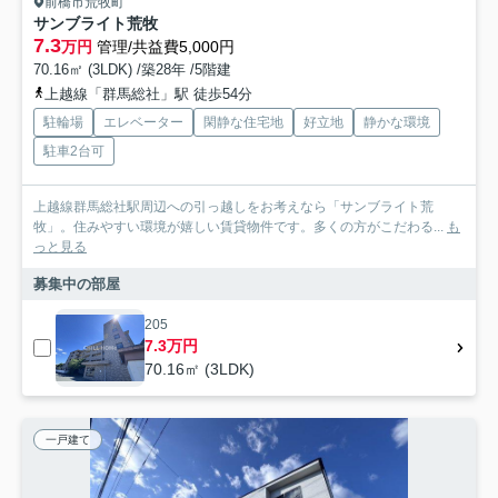
前橋市荒牧町
サンブライト荒牧
7.3
万円
管理/共益費5,000円
70.16㎡ (3LDK) /築28年 /5階建
上越線「群馬総社」駅 徒歩54分
駐輪場
エレベーター
閑静な住宅地
好立地
静かな環境
駐車2台可
上越線群馬総社駅周辺への引っ越しをお考えなら「サンブライト荒
牧」。住みやすい環境が嬉しい賃貸物件です。多くの方がこだわる...
も
っと見る
募集中の部屋
205
7.3万円
70.16㎡ (3LDK)
一戸建て