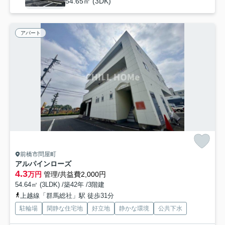
54.65㎡ (3DK)
アパート
前橋市問屋町
アルパインローズ
4.3
万円
管理/共益費2,000円
54.64㎡ (3LDK) /築42年 /3階建
上越線「群馬総社」駅 徒歩31分
駐輪場
閑静な住宅地
好立地
静かな環境
公共下水