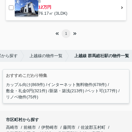
B
12万円
76.17㎡ (3LDK)
1
駅から探す
上越線の物件一覧
上越線 群馬総社駅の物件一覧
おすすめこだわり特集
カップル向け(869件)
インターネット無料物件(678件)
敷金・礼金0円(321件)
新築・築浅(213件)
ペット可(177件)
リノベ物件(75件)
市区町村から探す
高崎市
前橋市
伊勢崎市
藤岡市
佐波郡玉村町