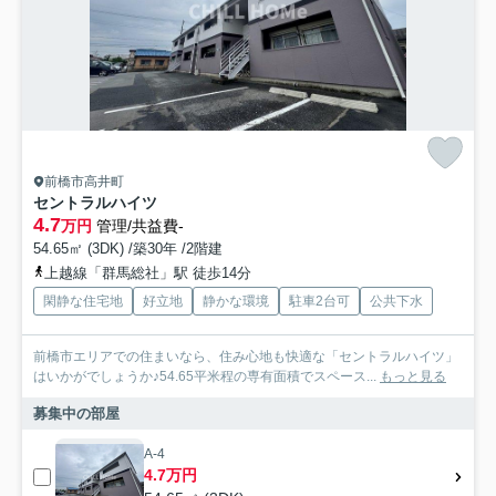
前橋市高井町
セントラルハイツ
4.7
万円
管理/共益費-
54.65㎡ (3DK) /築30年 /2階建
上越線「群馬総社」駅 徒歩14分
閑静な住宅地
好立地
静かな環境
駐車2台可
公共下水
前橋市エリアでの住まいなら、住み心地も快適な「セントラルハイツ」
はいかがでしょうか♪54.65平米程の専有面積でスペース...
もっと見る
募集中の部屋
A-4
4.7万円