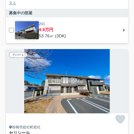
見る
募集中の部屋
201
4.9万円
53.76㎡ (3DK)
アパート
前橋市総社町総社
セリシール