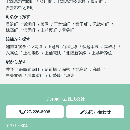
北群馬郡吉岡町
渋川市
北群馬郡榛東村
富岡市
吾妻郡中之条町
町名から探す
貝沢町
飯塚町
藤岡
下之城町
宮子町
元総社町
棟高町
浜尻町
上並榎町
菅谷町
沿線から探す
湘南新宿ライン高海
上越線
両毛線
信越本線
高崎線
八高線
上毛電鉄
上信電鉄
北陸新幹線
上越新幹線
駅から探す
井野
高崎問屋町
新前橋
前橋
北高崎
高崎
中央前橋
群馬総社
伊勢崎
城東
チルホーム株式会社
027-226-6908
お問い合わせ
〒371-0804