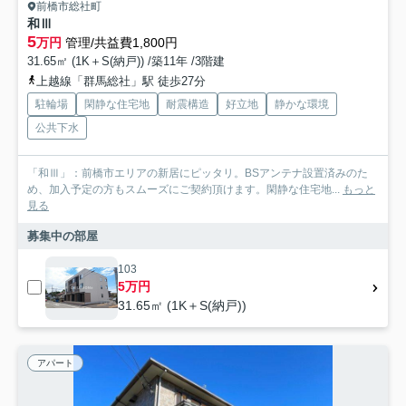
前橋市総社町
和Ⅲ
5
万円
管理/共益費1,800円
31.65㎡ (1K＋S(納戸)) /築11年 /3階建
上越線「群馬総社」駅 徒歩27分
駐輪場
閑静な住宅地
耐震構造
好立地
静かな環境
公共下水
「和Ⅲ」：前橋市エリアの新居にピッタリ。BSアンテナ設置済みのた
め、加入予定の方もスムーズにご契約頂けます。閑静な住宅地...
もっと
見る
募集中の部屋
103
5万円
31.65㎡ (1K＋S(納戸))
アパート