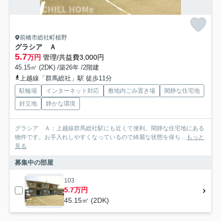
前橋市総社町植野
グラシア Ａ
5.7
万円
管理/共益費3,000円
45.15㎡ (2DK) /築26年 /2階建
上越線「群馬総社」駅 徒歩11分
駐輪場
インターネット対応
敷地内ごみ置き場
閑静な住宅地
好立地
静かな環境
グラシア Ａ：上越線群馬総社駅にも近くて便利。閑静な住宅地にある
物件です。お手入れしやすくなっているので綺麗な状態を保ち...
もっと
見る
募集中の部屋
103
5.7万円
45.15㎡ (2DK)