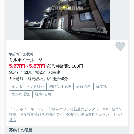
前橋市荒牧町
ミルホイール Ⅴ
5.6
5.8
万円～
万円
管理/共益費3,500円
50.47㎡ (2DK) /築26年 /3階建
上越線「群馬総社」駅 徒歩50分
インターネット対応
閑静な住宅地
耐震構造
好立地
静かな環境
駐車2台可
「ミルホイール Ⅴ」：前橋市エリアの新居にピッタリ。車を2台まで
駐車可能な駐車場付きの物件です。化粧品や洗面道具といった...
もっと
見る
募集中の部屋