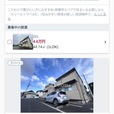
こだわりで選びたい方におすすめ♪前橋市エリアで住まいをお探しなら
「スリーエトワールC」♪住みやすい環境が嬉しい賃貸物件で...
もっと見
る
募集中の部屋
201
4.6万円
44.74㎡ (1LDK)
アパート