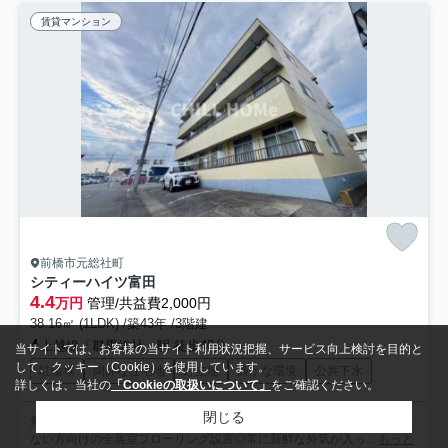
賃貸マンション
前橋市元総社町
シティーハイツ富田
4.4
万円
管理/共益費2,000円
38.16㎡ (1LDK) /築43年 /3階建
上越線「群馬総社」駅 徒歩40分
当サイトでは、お客様の当サイト利用状況把握、サービス向上検討を目的と
して、クッキー（Cookie）を使用しています。
駐輪場
閑静な住宅地
好立地
静かな環境
公共下水
詳しくは、当社の
「Cookieの取扱いについて」
をご確認ください。
閉じる
角部屋で人通りが少なく、防犯的にも安心です◎畳部屋をあまり使われ
ない方向けの全居室フローリング設置◎常に新鮮な外気が入っ...
もっと