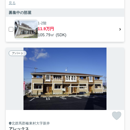
見る
募集中の部屋
1-2階
11.9万円
105.79㎡ (5DK)
アパート
北群馬郡榛東村大字新井
アレックス