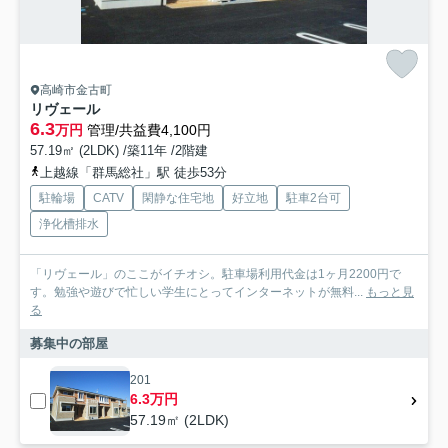
高崎市金古町
リヴェール
6.3
万円
管理/共益費4,100円
57.19㎡ (2LDK) /築11年 /2階建
上越線「群馬総社」駅 徒歩53分
駐輪場
CATV
閑静な住宅地
好立地
駐車2台可
浄化槽排水
「リヴェール」のここがイチオシ。駐車場利用代金は1ヶ月2200円で
す。勉強や遊びで忙しい学生にとってインターネットが無料...
もっと見
る
募集中の部屋
201
6.3万円
57.19㎡ (2LDK)