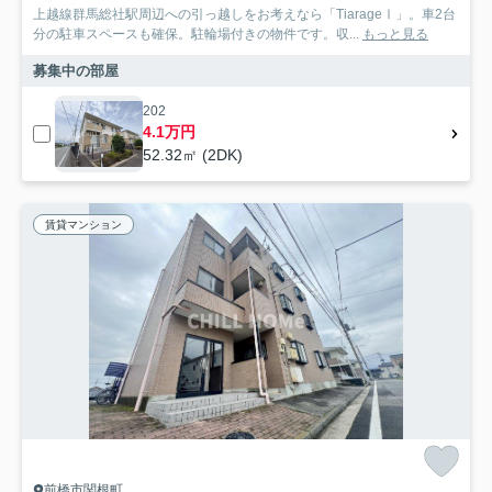
上越線群馬総社駅周辺への引っ越しをお考えなら「TiarageⅠ」。車2台
分の駐車スペースも確保。駐輪場付きの物件です。収...
もっと見る
募集中の部屋
202
4.1万円
52.32㎡ (2DK)
賃貸マンション
前橋市関根町