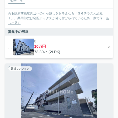
公共下水
両毛線新前橋駅周辺への引っ越しをお考えなら「ＳＧテラス元総社
Ⅰ」。共用部には宅配ボックスが備え付けられているため、家で何...
も
っと見る
募集中の部屋
B
10万円
78.50㎡ (2LDK)
賃貸マンション