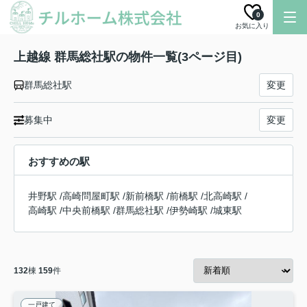
0
お気に入り
上越線 群馬総社駅の物件一覧(3ページ目)
群馬総社駅
変更
募集中
変更
おすすめの駅
井野駅
/
高崎問屋町駅
/
新前橋駅
/
前橋駅
/
北高崎駅
/
高崎駅
/
中央前橋駅
/
群馬総社駅
/
伊勢崎駅
/
城東駅
132
棟
159
件
一戸建て