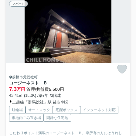
アパート
前橋市元総社町
コージーネスト Ｂ
7.3
万円
管理/共益費5,500円
43.41㎡ (1LDK) /築7年 /3階建
上越線「群馬総社」駅 徒歩44分
駐輪場
オートロック
宅配ボックス
インターネット対応
敷地内ごみ置き場
閑静な住宅地
こだわりポイント満載のコージーネスト Ｂ。車所有の方にはうれし