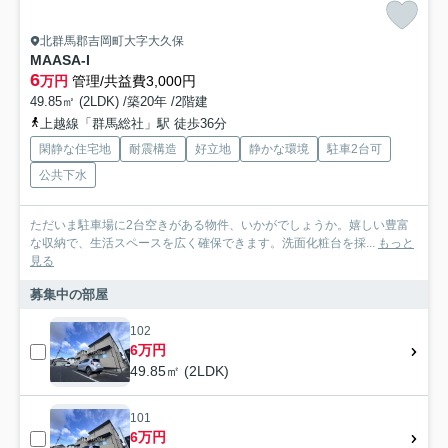
北群馬郡吉岡町大字大久保
MAASA-I
6
万円
管理/共益費3,000円
49.85㎡ (2LDK) /築20年 /2階建
上越線「群馬総社」駅 徒歩36分
閑静な住宅地
耐震構造
好立地
静かな環境
駐車2台可
公共下水
ただいま駐車場に2台空きがある物件、いかがでしょうか。嬉しい豊富
な収納で、生活スペースを広く確保できます。洗面化粧台を採...
もっと
見る
募集中の部屋
102
6万円
49.85㎡ (2LDK)
101
6万円