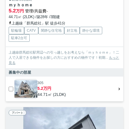
ｍｙｈｏｍｅ
5.2
万円
管理/共益費-
44.71㎡ (2LDK) /築28年 /3階建
上越線「群馬総社」駅 徒歩41分
駐輪場
CATV
閑静な住宅地
好立地
静かな環境
駐車2台可
上越線群馬総社駅周辺への引っ越しをお考えなら「ｍｙｈｏｍｅ」！二
人で入居できる物件をお探しの方におすすめの物件です！初期...
もっと
見る
募集中の部屋
305
5.2万円
44.71㎡ (2LDK)
アパート