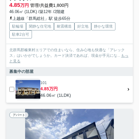
4.85
万円
管理/共益費1,800円
46.06㎡ (1LDK) /築12年 /2階建
上越線「群馬総社」駅 徒歩65分
駐輪場
閑静な住宅地
耐震構造
好立地
静かな環境
駐車2台可
北群馬郡榛東村エリアでの住まいなら、住み心地も快適な「アレック
ス」はいかがでしょうか。カード決済であれば、現金が手元にな...
もっ
と見る
募集中の部屋
101
4.85万円
46.06㎡ (1LDK)
アパート