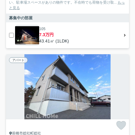
い、駐車場スペースがありの物件です。不在時でも荷物を受け取...
もっ
と見る
募集中の部屋
105
7.3万円
43.41㎡ (1LDK)
アパート
前橋市総社町総社