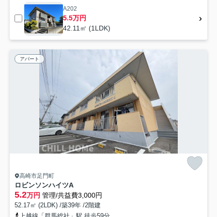
A202
5.5万円
42.11㎡ (1LDK)
アパート
高崎市足門町
ロビンソンハイツA
5.2
万円
管理/共益費3,000円
52.17㎡ (2LDK) /築39年 /2階建
上越線「群馬総社」駅 徒歩59分