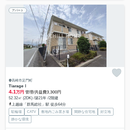
アパート
高崎市足門町
TiarageⅠ
4.1
万円
管理/共益費3,300円
52.32㎡ (2DK) /築21年 /2階建
上越線「群馬総社」駅 徒歩64分
駐輪場
CATV
敷地内ごみ置き場
閑静な住宅地
好立地
静かな環境