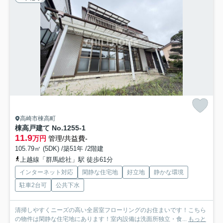
高崎市棟高町
棟高戸建て No.1255-1
11.9
万円
管理/共益費-
105.79㎡ (5DK) /築51年 /2階建
上越線「群馬総社」駅 徒歩61分
インターネット対応
閑静な住宅地
好立地
静かな環境
駐車2台可
公共下水
清掃しやすくニーズの高い全居室フローリングのお住まいです！こちら
の物件は閑静な住宅地にあります！室内設備は洗面所独立・食...
もっと