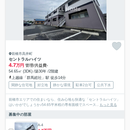
前橋市高井町
セントラルハイツ
4.7
万円
管理/共益費-
54.65㎡ (3DK) /築30年 /2階建
上越線「群馬総社」駅 徒歩14分
閑静な住宅地
好立地
静かな環境
駐車2台可
公共下水
前橋市エリアでの住まいなら、住み心地も快適な「セントラルハイツ」
はいかがでしょうか♪54.65平米程の専有面積でスペース...
もっと見る
募集中の部屋
A-4