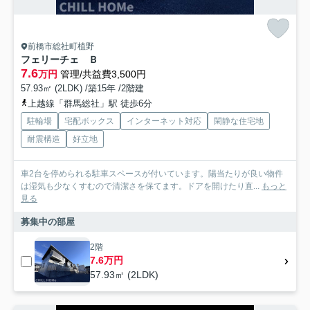
前橋市総社町植野
フェリーチェ Ｂ
7.6
万円
管理/共益費3,500円
57.93㎡ (2LDK) /築15年 /2階建
上越線「群馬総社」駅 徒歩6分
駐輪場
宅配ボックス
インターネット対応
閑静な住宅地
耐震構造
好立地
車2台を停められる駐車スペースが付いています。陽当たりが良い物件
は湿気も少なくすむので清潔さを保てます。ドアを開けたり直...
もっと
見る
募集中の部屋
2階
7.6万円
57.93㎡ (2LDK)