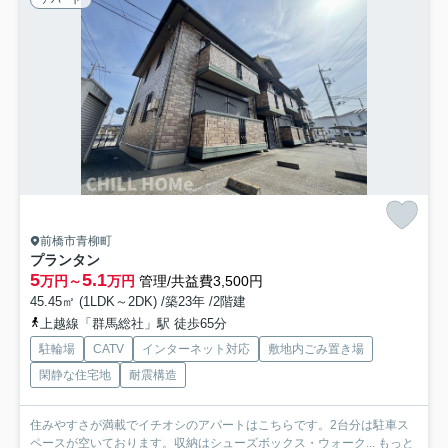
前橋市青柳町
プランタン
5
5.1
万円～
万円
管理/共益費3,500円
45.45㎡ (1LDK～2DK) /築23年 /2階建
上越線「群馬総社」駅 徒歩65分
駐輪場
CATV
インターネット対応
敷地内ごみ置き場
閑静な住宅地
耐震構造
住みやすさが満載でイチオシのアパートはこちらです。2台分は駐車ス
ペースが空いております。収納はシューズボックス・ウォーク...
もっと