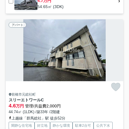
4.7万円
54.65㎡ (3DK)
アパート
前橋市元総社町
スリーエトワールC
4.6
万円
管理/共益費2,000円
44.74㎡ (1LDK) /築33年 /2階建
上越線「群馬総社」駅 徒歩52分
閑静な住宅地
好立地
静かな環境
駐車2台可
公共下水