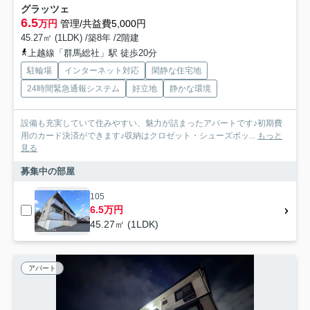
グラッツェ
6.5
万円
管理/共益費5,000円
45.27㎡ (1LDK) /築8年 /2階建
上越線「群馬総社」駅 徒歩20分
駐輪場
インターネット対応
閑静な住宅地
24時間緊急通報システム
好立地
静かな環境
設備も充実していて住みやすい、魅力が詰まったアパートです♪初期費
用のカード決済ができます♪収納はクロゼット・シューズボッ...
もっと
見る
募集中の部屋
105
6.5万円
45.27㎡ (1LDK)
アパート