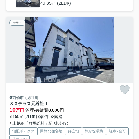
49.85㎡ (2LDK)
テラス
前橋市元総社町
ＳＧテラス元総社Ⅰ
10
万円
管理/共益費8,000円
78.50㎡ (2LDK) /築2年 /2階建
上越線「群馬総社」駅 徒歩49分
宅配ボックス
閑静な住宅地
好立地
静かな環境
駐車2台可