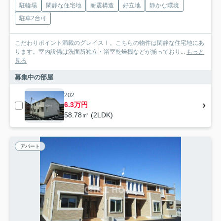
駐輪場
閑静な住宅地
耐震構造
好立地
静かな環境
駐車2台可
こだわりポイント満載のグレイスⅠ。こちらの物件は閑静な住宅地にあ
ります。室内設備は洗面所独立・浴室乾燥機などが揃っており...
もっと
見る
募集中の部屋
202
6.3万円
58.78㎡ (2LDK)
アパート