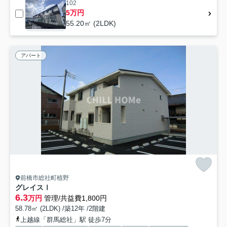
102
5万円
55.20㎡ (2LDK)
アパート
前橋市総社町植野
グレイスⅠ
6.3
万円
管理/共益費1,800円
58.78㎡ (2LDK) /築12年 /2階建
上越線「群馬総社」駅 徒歩7分