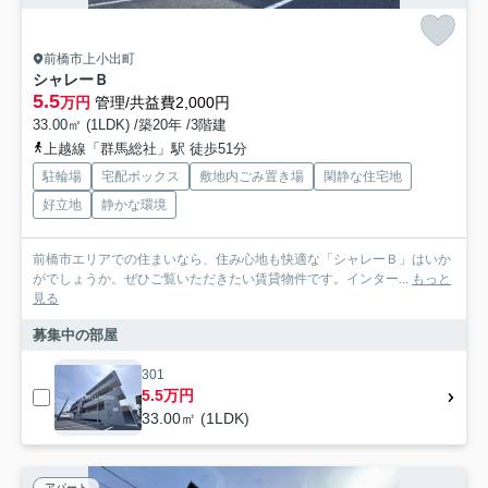
前橋市上小出町
シャレーＢ
5.5
万円
管理/共益費2,000円
33.00㎡ (1LDK) /築20年 /3階建
上越線「群馬総社」駅 徒歩51分
駐輪場
宅配ボックス
敷地内ごみ置き場
閑静な住宅地
好立地
静かな環境
前橋市エリアでの住まいなら、住み心地も快適な「シャレーＢ」はいか
がでしょうか。ぜひご覧いただきたい賃貸物件です。インター...
もっと
見る
募集中の部屋
301
5.5万円
33.00㎡ (1LDK)
アパート