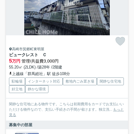
高崎市箕郷町東明屋
ビュークレスト Ｃ
5
万円
管理/共益費3,000円
55.20㎡ (2LDK) /築28年 /2階建
上越線「群馬総社」駅 徒歩108分
駐輪場
インターネット対応
敷地内ごみ置き場
閑静な住宅地
好立地
静かな環境
閑静な住宅地にある物件です。こちらは初期費用をカードでお支払いい
ただける物件なので、支払い手続きの手間が省けます。独立洗...
もっと
見る
募集中の部屋