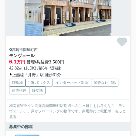
高崎市問屋町西
モンヴェール
6.1
万円
管理/共益費3,500円
42.82㎡ (1LDK) /築6年 /2階建
上越線「井野」駅 徒歩31分
駐輪場
宅配ボックス
インターネット対応
閑静な住宅地
耐震構造
好立地
湘南新宿ライン高海高崎問屋町駅周辺への引っ越しをお考えなら「モン
ヴェール」。床がフローリングの物件です。共用部には宅配ボ...
もっと
見る
募集中の部屋