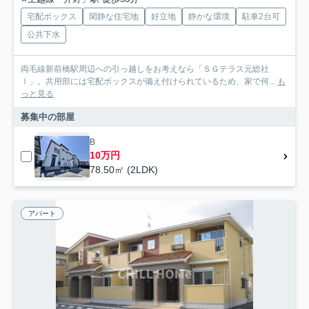
宅配ボックス
閑静な住宅地
好立地
静かな環境
駐車2台可
公共下水
両毛線新前橋駅周辺への引っ越しをお考えなら「ＳＧテラス元総社
Ⅰ」。共用部には宅配ボックスが備え付けられているため、家で何...
も
っと見る
募集中の部屋
B
10万円
78.50㎡ (2LDK)
アパート