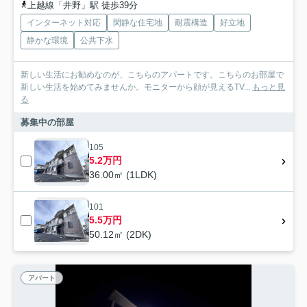
上越線「井野」駅 徒歩39分
インターネット対応
閑静な住宅地
耐震構造
好立地
静かな環境
公共下水
新しい生活にお勧めなのが、こちらのアパートです。こちらのお部屋で
新しい生活を始めてみませんか。モニターから顔が見えるTV...
もっと見
る
募集中の部屋
105
5.2万円
36.00㎡ (1LDK)
101
5.5万円
50.12㎡ (2DK)
アパート