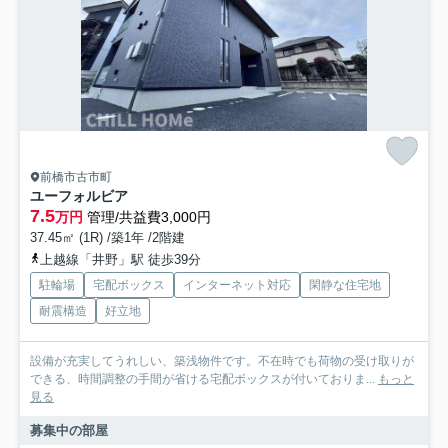
前橋市古市町
ユーフォルビア
7.5
万円
管理/共益費3,000円
37.45㎡ (1R) /築1年 /2階建
上越線「井野」駅 徒歩39分
駐輪場
宅配ボックス
インターネット対応
閑静な住宅地
耐震構造
好立地
設備が充実してうれしい、築浅物件です。不在時でも荷物の受け取りが
できる、時間調整の手間が省ける宅配ボックスが付いておりま...
もっと
見る
募集中の部屋