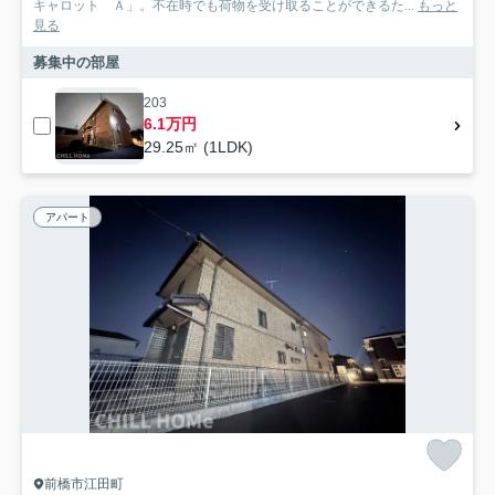
キャロット Ａ」。不在時でも荷物を受け取ることができるた...
もっと
見る
募集中の部屋
203
6.1万円
29.25㎡ (1LDK)
アパート
前橋市江田町