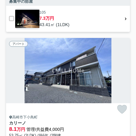
募集中の部屋
105
7.3万円
43.41㎡ (1LDK)
アパート
高崎市下小鳥町
カリーノ
8.1
万円
管理/共益費4,000円
53.75㎡ (2LDK) /築6年 /2階建