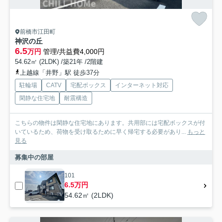
前橋市江田町
神沢の丘
6.5
万円
管理/共益費4,000円
54.62㎡ (2LDK) /築21年 /2階建
上越線「井野」駅 徒歩37分
駐輪場
CATV
宅配ボックス
インターネット対応
閑静な住宅地
耐震構造
こちらの物件は閑静な住宅地にあります。共用部には宅配ボックスが付
いているため、荷物を受け取るために早く帰宅する必要があり...
もっと
見る
募集中の部屋
101
6.5万円
54.62㎡ (2LDK)