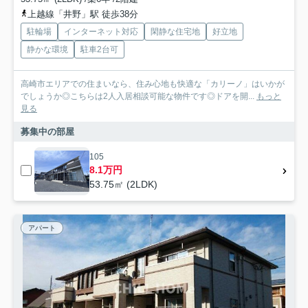
上越線「井野」駅 徒歩38分
駐輪場
インターネット対応
閑静な住宅地
好立地
静かな環境
駐車2台可
高崎市エリアでの住まいなら、住み心地も快適な「カリーノ」はいかが
でしょうか◎こちらは2人入居相談可能な物件です◎ドアを開...
もっと
見る
募集中の部屋
105
8.1万円
53.75㎡ (2LDK)
アパート