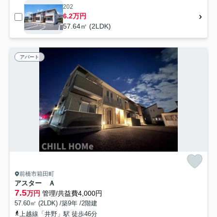
202
6.2万円
57.64㎡ (2LDK)
アパート
前橋市箱田町
アスター Ａ
7.5
万円
管理/共益費4,000円
57.60㎡ (2LDK) /築9年 /2階建
上越線「井野」駅 徒歩46分