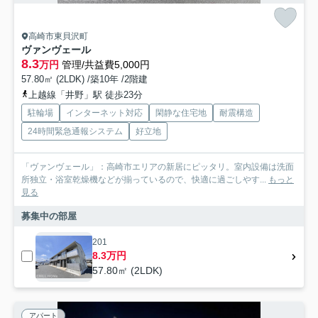
高崎市東貝沢町
ヴァンヴェール
8.3
万円
管理/共益費5,000円
57.80㎡ (2LDK) /築10年 /2階建
上越線「井野」駅 徒歩23分
駐輪場
インターネット対応
閑静な住宅地
耐震構造
24時間緊急通報システム
好立地
「ヴァンヴェール」：高崎市エリアの新居にピッタリ。室内設備は洗面
所独立・浴室乾燥機などが揃っているので、快適に過ごしやす...
もっと
見る
募集中の部屋
201
8.3万円
57.80㎡ (2LDK)
アパート