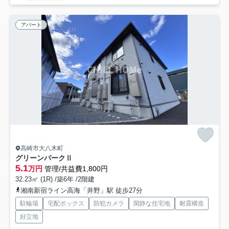
アパート
高崎市大八木町
グリーンパークⅡ
5.1
万円
管理/共益費1,800円
32.23㎡ (1R) /築6年 /2階建
湘南新宿ライン高海「井野」駅 徒歩27分
駐輪場
宅配ボックス
防犯カメラ
閑静な住宅地
耐震構造
好立地