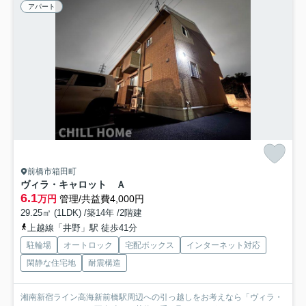
アパート
前橋市箱田町
ヴィラ・キャロット Ａ
6.1
万円
管理/共益費4,000円
29.25㎡ (1LDK) /築14年 /2階建
上越線「井野」駅 徒歩41分
駐輪場
オートロック
宅配ボックス
インターネット対応
閑静な住宅地
耐震構造
湘南新宿ライン高海新前橋駅周辺への引っ越しをお考えなら「ヴィラ・