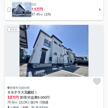
202
7.5万円
37.45㎡ (1R)
テラス
前橋市元総社町
ＳＧテラス元総社Ⅰ
10
万円
管理/共益費8,000円
78.50㎡ (2LDK) /築2年 /2階建
上越線「井野」駅 徒歩53分