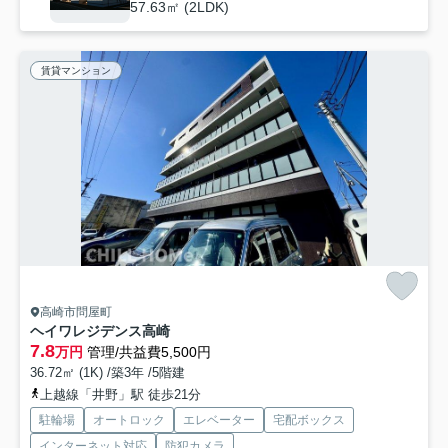
57.63㎡ (2LDK)
賃貸マンション
高崎市問屋町
ヘイワレジデンス高崎
7.8
万円
管理/共益費5,500円
36.72㎡ (1K) /築3年 /5階建
上越線「井野」駅 徒歩21分
駐輪場
オートロック
エレベーター
宅配ボックス
インターネット対応
防犯カメラ