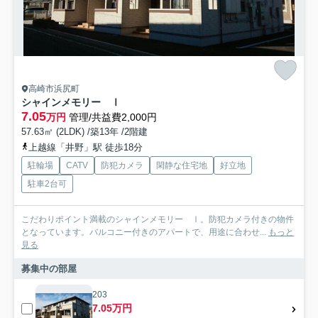
高崎市浜尻町
シャインメモリー Ⅰ
7.05
万円
管理/共益費2,000円
57.63㎡ (2LDK) /築13年 /2階建
上越線「井野」駅 徒歩18分
駐輪場
CATV
防犯カメラ
閑静な住宅地
好立地
駐車2台可
こだわりポイント満載のシャインメモリー Ⅰ。防犯カメラ付きの物件
となっています。バルコニー付きのアパートで、用途に合わせ...
もっと
見る
募集中の部屋
203
7.05万円