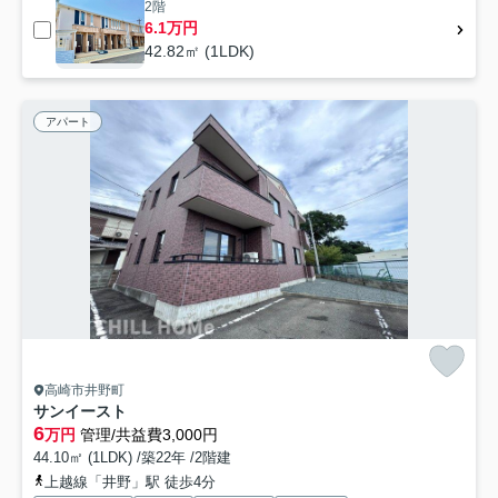
2階
6.1万円
42.82㎡ (1LDK)
アパート
高崎市井野町
サンイースト
6
万円
管理/共益費3,000円
44.10㎡ (1LDK) /築22年 /2階建
上越線「井野」駅 徒歩4分