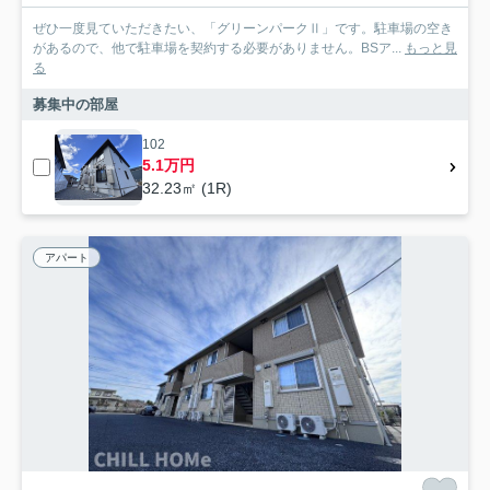
ぜひ一度見ていただきたい、「グリーンパークⅡ」です。駐車場の空き
があるので、他で駐車場を契約する必要がありません。BSア...
もっと見
る
募集中の部屋
102
5.1万円
32.23㎡ (1R)
アパート