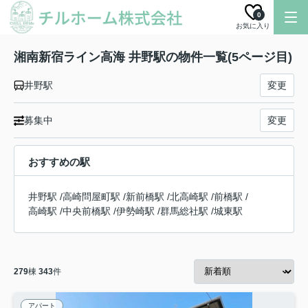
0
お気に入り
湘南新宿ライン高海 井野駅の物件一覧(5ページ目)
井野駅
変更
募集中
変更
おすすめの駅
井野駅
/
高崎問屋町駅
/
新前橋駅
/
北高崎駅
/
前橋駅
/
高崎駅
/
中央前橋駅
/
伊勢崎駅
/
群馬総社駅
/
城東駅
279
棟
343
件
アパート