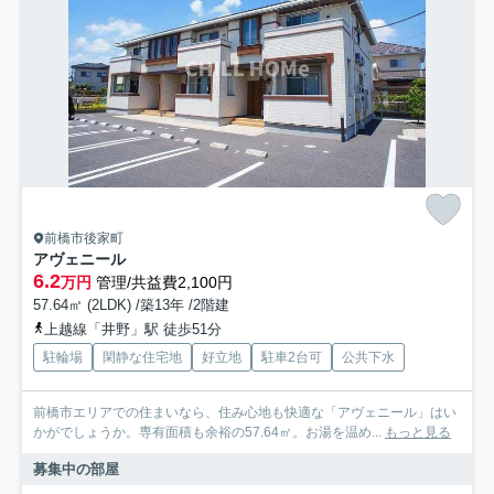
前橋市後家町
アヴェニール
6.2
万円
管理/共益費2,100円
57.64㎡ (2LDK) /築13年 /2階建
上越線「井野」駅 徒歩51分
駐輪場
閑静な住宅地
好立地
駐車2台可
公共下水
前橋市エリアでの住まいなら、住み心地も快適な「アヴェニール」はい
かがでしょうか。専有面積も余裕の57.64㎡。お湯を温め...
もっと見る
募集中の部屋