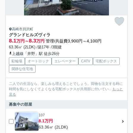
高崎市貝沢町
グランドヒルズヴィラ
8.1
8.3
万円～
万円
管理/共益費3,900円～4,100円
63.36㎡ (2LDK) /築17年 /3階建
上越線「井野」駅 徒歩26分
駐輪場
オートロック
エレベーター
CATV
宅配ボックス
閑静な住宅地
二人での生活なら、楽しみも増えることでしょう。荷物を注文する時に
時間を気にしなくてよくなる宅配ボックスが共用部に付いてい...
もっと
見る
募集中の部屋
107
8.1万円
63.36㎡ (2LDK)