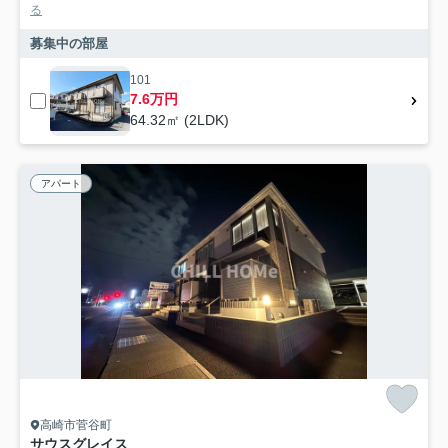
る
募集中の部屋
101
7.6万円
64.32㎡ (2LDK)
アパート
高崎市菅谷町
サウスグレイス