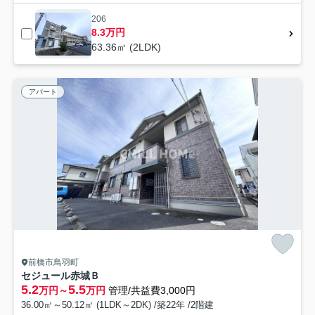
206
8.3万円
63.36㎡ (2LDK)
アパート
前橋市鳥羽町
セジュール赤城Ｂ
5.2
5.5
万円～
万円
管理/共益費3,000円
36.00㎡～50.12㎡ (1LDK～2DK) /築22年 /2階建