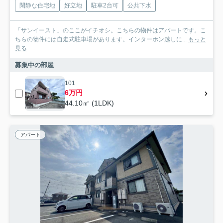
閑静な住宅地
好立地
駐車2台可
公共下水
「サンイースト」のここがイチオシ。こちらの物件はアパートです。こ
ちらの物件には自走式駐車場があります。インターホン越しに...
もっと
見る
募集中の部屋
101
6万円
44.10㎡ (1LDK)
アパート