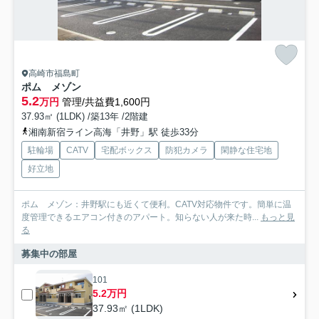
高崎市福島町
ポム メゾン
5.2
万円
管理/共益費1,600円
37.93㎡ (1LDK) /築13年 /2階建
湘南新宿ライン高海「井野」駅 徒歩33分
駐輪場
CATV
宅配ボックス
防犯カメラ
閑静な住宅地
好立地
ポム メゾン：井野駅にも近くて便利。CATV対応物件です。簡単に温
度管理できるエアコン付きのアパート。知らない人が来た時...
もっと見
る
募集中の部屋
101
5.2万円
37.93㎡ (1LDK)