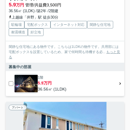
5.9
万円
管理/共益費3,500円
36.56㎡ (1LDK) /築2年 /2階建
上越線「井野」駅 徒歩30分
駐輪場
宅配ボックス
インターネット対応
閑静な住宅地
耐震構造
好立地
閑静な住宅地にある物件です。こちらは1LDKの物件です。共用部には
宅配ボックスを設置しているため、家で何時間も待機する必...
もっと見
る
募集中の部屋
1階
5.9万円
36.56㎡ (1LDK)
アパート