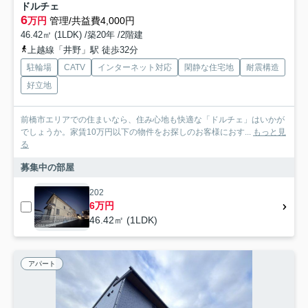
ドルチェ
6
万円
管理/共益費4,000円
46.42㎡ (1LDK) /築20年 /2階建
上越線「井野」駅 徒歩32分
駐輪場
CATV
インターネット対応
閑静な住宅地
耐震構造
好立地
前橋市エリアでの住まいなら、住み心地も快適な「ドルチェ」はいかが
でしょうか。家賃10万円以下の物件をお探しのお客様におす...
もっと見
る
募集中の部屋
202
6万円
46.42㎡ (1LDK)
アパート