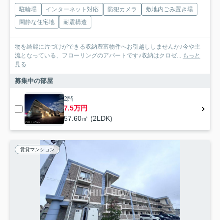
駐輪場
インターネット対応
防犯カメラ
敷地内ごみ置き場
閑静な住宅地
耐震構造
物を綺麗に片づけができる収納豊富物件へお引越ししませんか♪今や主
流となっている、フローリングのアパートです♪収納はクロゼ...
もっと
見る
募集中の部屋
2階
7.5万円
57.60㎡ (2LDK)
賃貸マンション