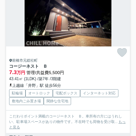
前橋市元総社町
コージーネスト Ｂ
7.3
万円
管理/共益費5,500円
43.41㎡ (1LDK) /築7年 /3階建
上越線「井野」駅 徒歩56分
駐輪場
オートロック
宅配ボックス
インターネット対応
敷地内ごみ置き場
閑静な住宅地
こだわりポイント満載のコージーネスト Ｂ。車所有の方にはうれし
い、駐車場スペースがありの物件です。不在時でも荷物を受け取...
もっ
と見る