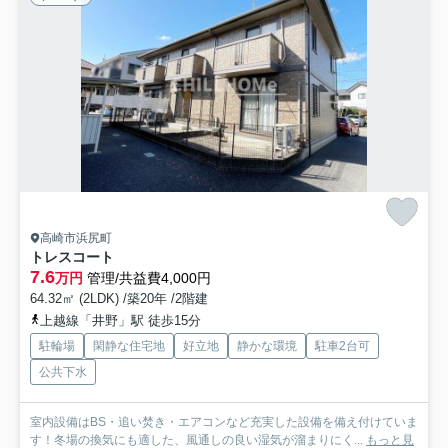
高崎市浜尻町
トレスコート
7.6
万円
管理/共益費4,000円
64.32㎡ (2LDK) /築20年 /2階建
上越線「井野」駅 徒歩15分
駐輪場
閑静な住宅地
好立地
静かな環境
駐車2台可
公共下水
室内設備はBS・追い焚き・エアコンなど充実した設備を備え付けていま
す！冬場の換気にも適した、風通しの良い湿気が溜まりにく...
もっと見