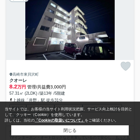
高崎市東貝沢町
クオーレ
8.2
万円
管理/共益費3,000円
57.31㎡ (2LDK) /築13年 /5階建
上越線「井野」駅 徒歩31分
駐輪場
オートロック
エレベーター
インターネット対応
当サイトでは、お客様の当サイト利用状況把握、サービス向上検討を目的と
して、クッキー（Cookie）を使用しています。
閑静な住宅地
耐震構造
詳しくは、当社の
「Cookieの取扱いについて」
をご確認ください。
閉じる
生活費は半分、楽しさは二倍の二人入居可能物件。セキュリティ面は、
TVインターホン・オートロックなど充実しているので安心し...
もっと見