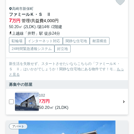
高崎市新保町
ファミールＫ・Ｓ Ⅱ
7
万円
管理/共益費4,000円
50.20㎡ (2LDK) /築14年 /2階建
上越線「井野」駅 徒歩24分
駐輪場
インターネット対応
閑静な住宅地
耐震構造
24時間緊急通報システム
好立地
新生活を失敗せず、スタートさせたいならこちらの「ファミールＫ・
Ｓ Ⅱ」はいかがでしょうか！閑静な住宅地にある物件です！モ...
もっ
と見る
募集中の部屋
102
7万円
50.20㎡ (2LDK)
アパート