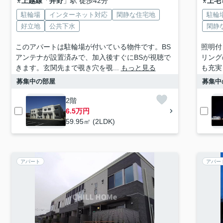
上越線
「
井野
」駅 徒歩42分
上毛
駐輪場
インターネット対応
閑静な住宅地
駐輪
好立地
公共下水
閑静
このアパートは駐輪場が付いている物件です。BS
照明付
アンテナが設置済みで、加入後すぐにBSが視聴で
リング
きます。玄関先まで覗き穴を覗...
もっと見る
も充実
募集中の部屋
募集中
2階
6.5万円
59.95㎡ (2LDK)
アパート
アパー