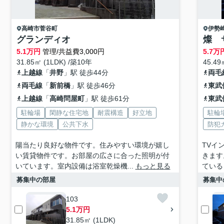
高崎市
菅谷町
伊勢
グランディオ
燦
5.1
万円
管理/共益費3,000円
5.7
万
31.85㎡ (1LDK) /築10年
45.49
上越線
「
井野
」駅 徒歩44分
両毛
両毛線
「
新前橋
」駅 徒歩46分
東武
上越線
「
高崎問屋町
」駅 徒歩61分
東武
駐輪場
閑静な住宅地
耐震構造
好立地
駐輪
静かな環境
公共下水
防犯
陽当たり良好な物件です。住みやすい環境が嬉し
TVイ
い賃貸物件です。お部屋の広さに合った照明が付
きます
いています。室内設備は浴室乾燥機...
もっと見る
ている
募集中の部屋
募集中
103
5.1万円
31.85㎡ (1LDK)