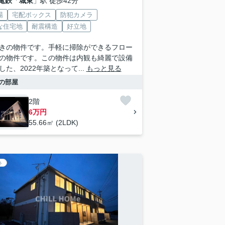
電鉄
「
城東
」駅 徒歩42分
場
宅配ボックス
防犯カメラ
な住宅地
耐震構造
好立地
きの物件です。手軽に掃除ができるフロー
の物件です。この物件は内観も綺麗で設備
した、2022年築となって...
もっと見る
の部屋
2階
6万円
55.66㎡ (2LDK)
ト