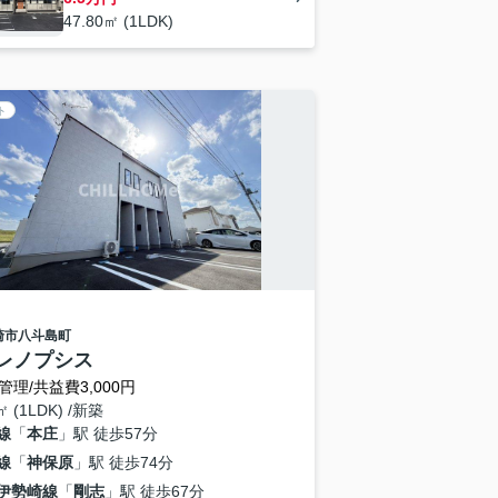
47.80㎡ (1LDK)
ト
崎市
八斗島町
レノプシス
管理/共益費3,000円
㎡ (1LDK) /新築
線
「
本庄
」駅 徒歩57分
線
「
神保原
」駅 徒歩74分
伊勢崎線
「
剛志
」駅 徒歩67分