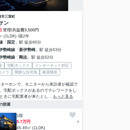
崎市
三室町
 サン
円
管理/共益費3,500円
㎡ (1LDK) /築2年
線
「
国定
」駅 徒歩60分
伊勢崎線
「
新伊勢崎
」駅 徒歩53分
伊勢崎線
「
剛志
」駅 徒歩52分
場
宅配ボックス
インターネット対応
カメラ
閑静な住宅地
耐震構造
ンターホンで、モニターから来訪者が確認で
。宅配ボックスがあるのでテレワークをし
ときに宅配業者が来たとし...
もっと見る
の部屋
1階
5.7万円
45.49㎡ (1LDK)