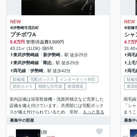
NEW
NEW
伊勢崎市
茂呂町
前橋
プチボワA
シャ
5.8
万円
管理/共益費3,500円
4.7
万
43.21㎡ (1LDK) /築5年
31.40
東武伊勢崎線
「
新伊勢崎
」駅 徒歩25分
両毛
東武伊勢崎線
「
剛志
」駅 徒歩25分
上毛
両毛線
「
伊勢崎
」駅 徒歩42分
両毛
駐輪場
宅配ボックス
インターネット対応
駐輪
防犯カメラ
閑静な住宅地
耐震構造
耐震
室内設備は浴室乾燥機・洗面所独立など充実した
両毛線
設備を備え付けています。共用部には宅配ボック
「シャ
スが備え付けられているため、非対...
もっと見る
まうこ
募集中の部屋
募集中
1階