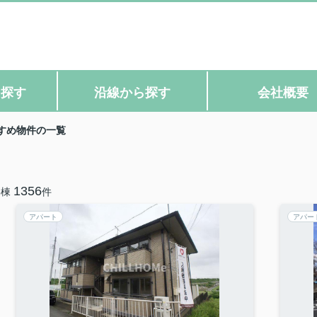
ら探す
沿線から探す
会社概要
すめ物件の一覧
3
1356
棟
件
アパート
アパー