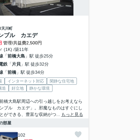
市
天川町
ンブル カエデ
円
管理/共益費2,500円
㎡ (1K) /築11年
線
「
前橋大島
」駅 徒歩25分
電鉄
「
片貝
」駅 徒歩32分
線
「
前橋
」駅 徒歩34分
場
インターネット対応
閑静な住宅地
構造
好立地
静かな環境
前橋大島駅周辺への引っ越しをお考えなら
ンブル カエデ」。邪魔なものはすぐにし
とができる、豊富な収納がつ...
もっと見る
の部屋
102