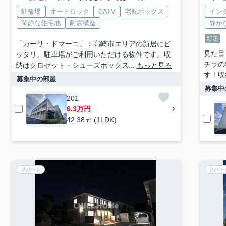
駐輪場
オートロック
CATV
宅配ボックス
イン
閑静な住宅地
耐震構造
静か
新築
「カーサ・ドマーニ」：高崎市エリアの新居にピ
見た目
ッタリ。駐車場がご利用いただける物件です。収
チラの
納はクロゼット・シューズボックス...
もっと見る
す！収
募集中の部屋
募集中
201
6.3万円
42.38㎡ (1LDK)
アパート
アパー