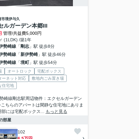
崎市
境伊与久
セルガーデン本郷III
円
管理/共益費5,000円
㎡ (1LDK) /築1年
伊勢崎線
「
剛志
」駅 徒歩8分
伊勢崎線
「
新伊勢崎
」駅 徒歩46分
伊勢崎線
「
境町
」駅 徒歩54分
場
オートロック
宅配ボックス
ターネット対応
敷地内ごみ置き場
な住宅地
勢崎線剛志駅周辺物件：エクセルガーデン
II♪こちらのアパートは閑静な住宅地にありま
用部には宅配ボックス...
もっと見る
の部屋
102
6.5万円