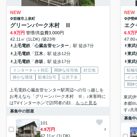
NEW
NEW
前橋市
上泉町
伊勢
グリーンパーク木村 Ⅲ
エク
4.9
万円
管理/共益費3,000円
6.5
万
42.11㎡ (1LDK) /築23年
47.80
上毛電鉄
「
心臓血管センター
」駅 徒歩7分
東武
上毛電鉄
「
江木
」駅 徒歩12分
東武
上毛電鉄
「
赤坂
」駅 徒歩17分
東武
インターネット対応
閑静な住宅地
好立地
駐輪
静かな環境
駐車2台可
公共下水
イン
閑静
上毛電鉄心臓血管センター駅周辺への引っ越しを
お考えなら「グリーンパーク木村 Ⅲ」♪来客時に
東武伊
はTVインターホンで訪問者の顔...
もっと見る
本郷I
す♪共
募集中の部屋
募集中
101
4.9万円
42.11㎡ (1LDK)