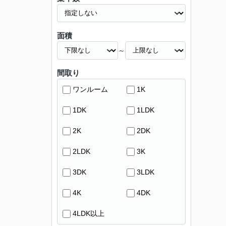
面積
～
間取り
ワンルーム
1K
1DK
1LDK
2K
2DK
2LDK
3K
3DK
3LDK
4K
4DK
4LDK以上