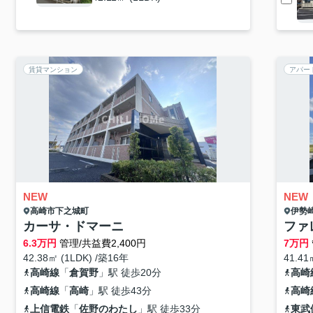
賃貸マンション
アパー
NEW
NEW
高崎市
下之城町
伊勢
カーサ・ドマーニ
ファ
6.3
万円
管理/共益費2,400円
7
万円
42.38㎡ (1LDK) /築16年
41.41
高崎線
「
倉賀野
」駅 徒歩20分
高崎
高崎線
「
高崎
」駅 徒歩43分
高崎
上信電鉄
「
佐野のわたし
」駅 徒歩33分
東武