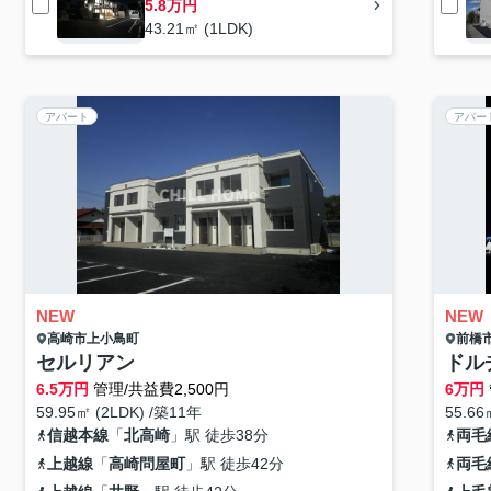
5.8万円
43.21㎡ (1LDK)
アパート
アパー
NEW
NEW
高崎市
上小鳥町
前橋
セルリアン
ドル
6.5
万円
管理/共益費2,500円
6
万円
59.95㎡ (2LDK) /築11年
55.66
信越本線
「
北高崎
」駅 徒歩38分
両毛
上越線
「
高崎問屋町
」駅 徒歩42分
両毛