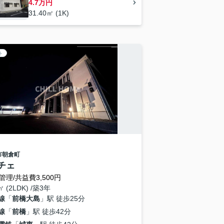
4.7万円
31.40㎡ (1K)
ト
市
朝倉町
チェ
管理/共益費3,500円
㎡ (2LDK) /築3年
線
「
前橋大島
」駅 徒歩25分
線
「
前橋
」駅 徒歩42分