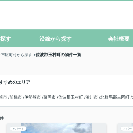
ら探す
沿線から探す
会社概要
佐波郡玉村町の物件一覧
を市区町村から探す
すすめのエリア
崎市
/
前橋市
/
伊勢崎市
/
藤岡市
/
佐波郡玉村町
/
渋川市
/
北群馬郡吉岡町
/
件
アパート
アパー