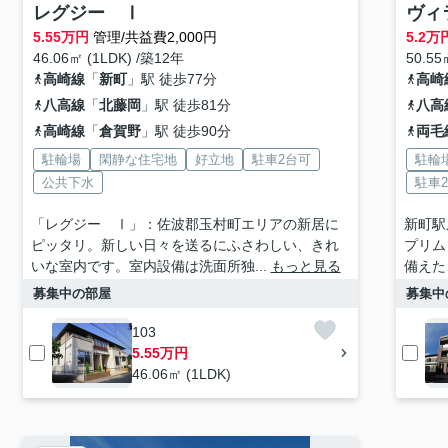
レグジー Ⅰ
ヴィ
5.55
万円
管理/共益費2,000円
5.2
万
46.06㎡ (1LDK) /築12年
50.55
高崎線
「
新町
」駅 徒歩77分
高崎
八高線
「
北藤岡
」駅 徒歩81分
八高
高崎線
「
倉賀野
」駅 徒歩90分
両毛
駐輪場
閑静な住宅地
好立地
駐車2台可
駐輪
公共下水
駐車
「レグジー Ⅰ」：佐波郡玉村町エリアの新居に
新町駅
ピッタリ。新しい日々を送るにふさわしい、きれ
プリム
いな室内です。室内設備は洗面所独...
もっと見る
備えた
募集中の部屋
募集中
103
5.55万円
46.06㎡ (1LDK)