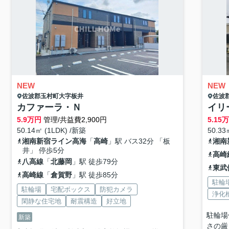
NEW
NEW
佐波郡玉村町
大字板井
佐波
カファーラ・Ｎ
イリ
5.9
万円
管理/共益費2,900円
5.15
50.14㎡ (1LDK) /新築
50.33
湘南新宿ライン高海
「
高崎
」駅 バス32分 「板
湘南
井」 停歩5分
高崎
八高線
「
北藤岡
」駅 徒歩79分
東武
高崎線
「
倉賀野
」駅 徒歩85分
駐輪
駐輪場
宅配ボックス
防犯カメラ
浄化
閑静な住宅地
耐震構造
好立地
駐輪場
新築
さの厳