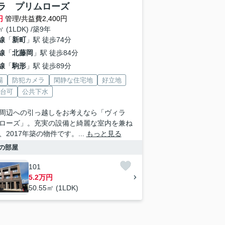
ラ プリムローズ
円
管理/共益費2,400円
㎡ (1LDK) /築9年
線
「
新町
」駅 徒歩74分
線
「
北藤岡
」駅 徒歩84分
線
「
駒形
」駅 徒歩89分
場
防犯カメラ
閑静な住宅地
好立地
2台可
公共下水
周辺への引っ越しをお考えなら「ヴィラ
ローズ」。充実の設備と綺麗な室内を兼ね
、2017年築の物件です。...
もっと見る
の部屋
101
5.2万円
50.55㎡ (1LDK)