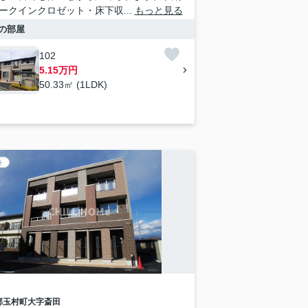
ークインクロゼット・床下収...
もっと見る
の部屋
102
5.15万円
50.33㎡ (1LDK)
ト
郡玉村町
大字斎田