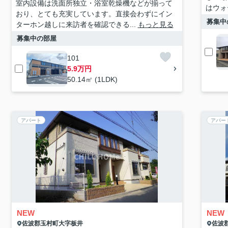
室内設備は洗面所独立・浴室乾燥機などが揃って
はウォ
おり、とても充実しています。直接会わずにイン
募集中
ターホン越しに来訪者を確認できる...
もっと見る
募集中の部屋
101
5.9万円
50.14㎡ (1LDK)
アパート
アパー
NEW
NEW
佐波郡玉村町
大字板井
佐波