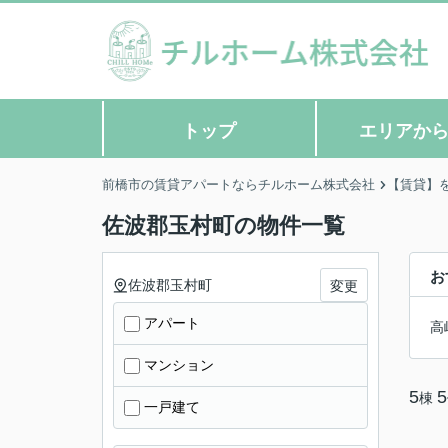
トップ
エリアか
前橋市の賃貸アパートならチルホーム株式会社
【賃貸】
佐波郡玉村町の物件一覧
お
佐波郡玉村町
変更
アパート
高
マンション
5
5
棟
一戸建て