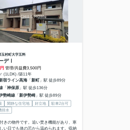
郡玉村町
大字五料
ーデⅠ
万円
管理/共益費3,500円
㎡ (1LDK) /築11年
新宿ライン高海
「
新町
」駅 徒歩89分
線
「
神保原
」駅 徒歩136分
伊勢崎線
「
新伊勢崎
」駅 徒歩89分
場
閑静な住宅地
好立地
駐車2台可
槽排水
付きの物件です。追い焚き機能があり、寒
しい日でも体の芯から温められます。収納