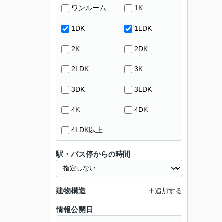
ワンルーム
1K
1DK
1LDK
2K
2DK
2LDK
3K
3DK
3LDK
4K
4DK
4LDK以上
駅・バス停からの時間
建物構造
追加する
情報公開日