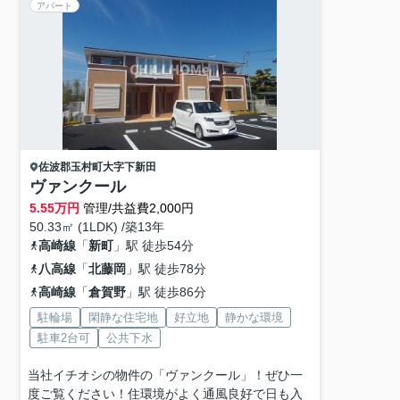
アパート
佐波郡玉村町
大字下新田
ヴァンクール
5.55
万円
管理/共益費2,000円
50.33㎡ (1LDK) /築13年
高崎線
「
新町
」駅 徒歩54分
八高線
「
北藤岡
」駅 徒歩78分
高崎線
「
倉賀野
」駅 徒歩86分
駐輪場
閑静な住宅地
好立地
静かな環境
駐車2台可
公共下水
当社イチオシの物件の「ヴァンクール」！ぜひ一
度ご覧ください！住環境がよく通風良好で日も入