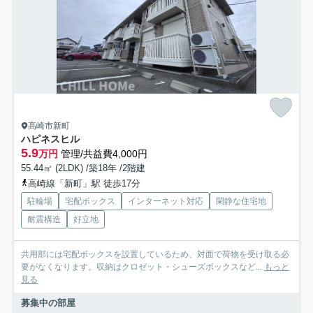
高崎市新町
ハピネスヒル
5.9
万円
管理/共益費4,000円
55.44㎡ (2LDK) /築18年 /2階建
高崎線「新町」駅 徒歩17分
駐輪場
宅配ボックス
インターネット対応
閑静な住宅地
耐震構造
好立地
共用部には宅配ボックスを設置しているため、対面で荷物を受け取る必
要がなくなります。収納はクロゼット・シューズボックスなど...
もっと
見る
募集中の部屋