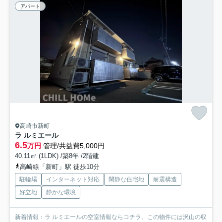
アパート
高崎市新町
ラ ルミエール
6.5
万円
管理/共益費5,000円
40.11㎡ (1LDK) /築8年 /2階建
高崎線「新町」駅 徒歩10分
駐輪場
インターネット対応
閑静な住宅地
耐震構造
好立地
静かな環境
新着情報：ラ ルミエールの空室情報ならコチラ。この物件には沢山の収