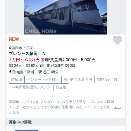
NEW
藤岡市上戸塚
プレシャス藤岡 Ａ
7
7.1
万円～
万円
管理/共益費4,000円～5,000円
63.34㎡～63.62㎡ (2LDK) /築9年 /2階建
高崎線「新町」駅 徒歩48分
駐輪場
インターネット対応
敷地内ごみ置き場
閑静な住宅地
24時間緊急通報システム
好立地
藤岡市エリアでの住まいなら、住み心地も快適な「プレシャス藤岡
Ａ」はいかがでしょうか◎閑静な住宅地にあるアパートです◎忙...
もっ
と見る
募集中の部屋