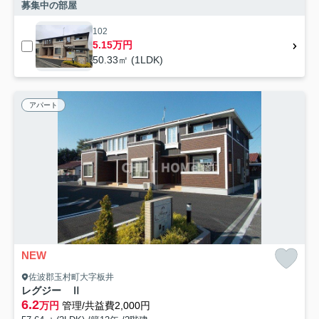
募集中の部屋
102
5.15万円
50.33㎡ (1LDK)
アパート
NEW
佐波郡玉村町大字板井
レグジー Ⅱ
6.2
万円
管理/共益費2,000円