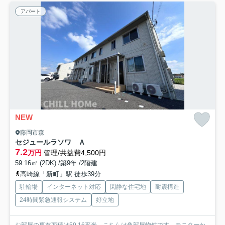
アパート
NEW
藤岡市森
セジュールラソワ Ａ
7.2
万円
管理/共益費4,500円
59.16㎡ (2DK) /築9年 /2階建
高崎線「新町」駅 徒歩39分
駐輪場
インターネット対応
閑静な住宅地
耐震構造
24時間緊急通報システム
好立地