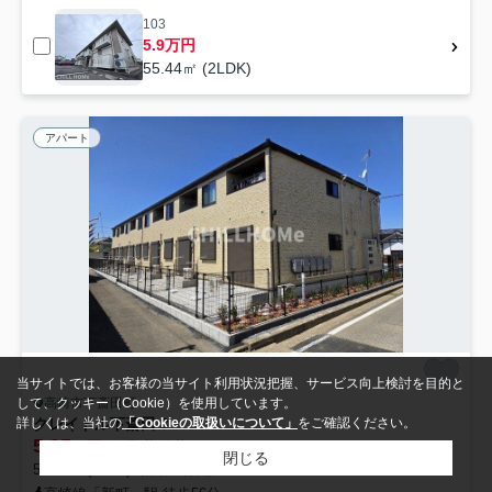
103
5.9万円
55.44㎡ (2LDK)
アパート
当サイトでは、お客様の当サイト利用状況把握、サービス向上検討を目的と
高崎市下斎田町
して、クッキー（Cookie）を使用しています。
クレイドル下斎田Ｃ
詳しくは、当社の
「Cookieの取扱いについて」
をご確認ください。
5.95
万円
管理/共益費2,900円
閉じる
50.14㎡ (1LDK) /新築 /2階建