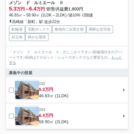
メゾン ド ルミエール Ⅱ
5.3
6.4
万円～
万円
管理/共益費1,800円
46.83㎡～58.90㎡ (1LDK～2LDK) /築10年 /2階建
高崎線「新町」駅 徒歩22分
駐輪場
宅配ボックス
敷地内ごみ置き場
閑静な住宅地
好立地
静かな環境
「メゾン ド ルミエール Ⅱ」のここがイチオシ♪駐輪場付きのアパ
ートです♪収納はクロゼット・シューズボックスなど豊富なの...
もっと
見る
募集中の部屋
102
5.3万円
46.83㎡ (1LDK)
203
6.4万円
58.90㎡ (2LDK)