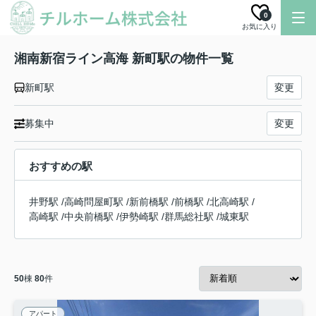
0
お気に入り
湘南新宿ライン高海 新町駅の物件一覧
新町駅
変更
募集中
変更
おすすめの駅
井野駅
/
高崎問屋町駅
/
新前橋駅
/
前橋駅
/
北高崎駅
/
高崎駅
/
中央前橋駅
/
伊勢崎駅
/
群馬総社駅
/
城東駅
50
棟
80
件
アパート