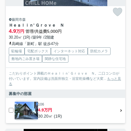
藤岡市森
Ｈｅａｌｉｎ’ Ｇｒｏｖｅ Ｎ
4.9
万円
管理/共益費5,000円
30.20㎡ (1R) /築9年 /2階建
高崎線「新町」駅 徒歩47分
駐輪場
宅配ボックス
インターネット対応
防犯カメラ
敷地内ごみ置き場
閑静な住宅地
こだわりポイント満載のＨｅａｌｉｎ’ Ｇｒｏｖｅ Ｎ。二口コンロが
付いています。室内設備は洗面所独立・浴室乾燥機など大変...
もっと見
る
募集中の部屋
106
4.9万円
30.20㎡ (1R)