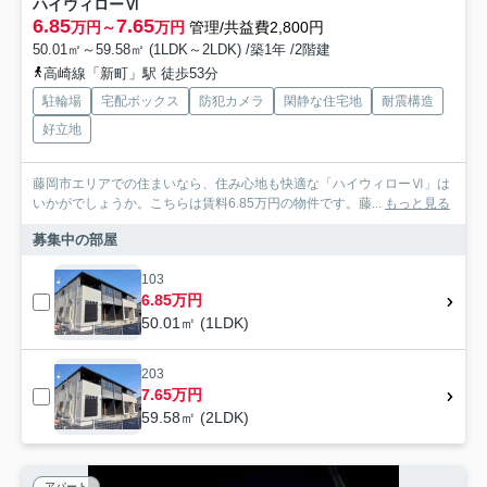
ハイウィローⅥ
6.85
7.65
万円～
万円
管理/共益費2,800円
50.01㎡～59.58㎡ (1LDK～2LDK) /築1年 /2階建
高崎線「新町」駅 徒歩53分
駐輪場
宅配ボックス
防犯カメラ
閑静な住宅地
耐震構造
好立地
藤岡市エリアでの住まいなら、住み心地も快適な「ハイウィローⅥ」は
いかがでしょうか。こちらは賃料6.85万円の物件です。藤...
もっと見る
募集中の部屋
103
6.85万円
50.01㎡ (1LDK)
203
7.65万円
59.58㎡ (2LDK)
アパート