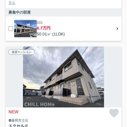
見る
募集中の部屋
101
6.7万円
50.01㎡ (1LDK)
賃貸マンション
NEW
藤岡市立石
エクセルⅡ