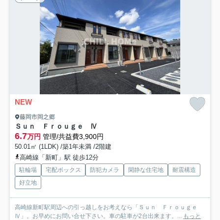
NEW
藤岡市岡之郷
Ｓｕｎ Ｆｒｏｕｇｅ Ⅳ
6.7
万円
管理/共益費3,900円
50.01㎡ (1LDK) /築1年未満 /2階建
高崎線「新町」駅 徒歩12分
駐輪場
宅配ボックス
防犯カメラ
閑静な住宅地
耐震構造
好立地
高崎線新町駅周辺への引っ越しをお考えなら「Ｓｕｎ Ｆｒｏｕｇｅ
Ⅳ」。お早めにお問い合せ下さい。車の駐車が2台出来ます。...
もっと