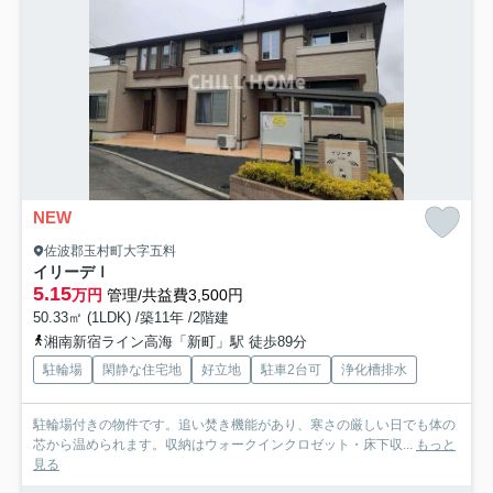
NEW
佐波郡玉村町大字五料
イリーデⅠ
5.15
万円
管理/共益費3,500円
50.33㎡ (1LDK) /築11年 /2階建
湘南新宿ライン高海「新町」駅 徒歩89分
駐輪場
閑静な住宅地
好立地
駐車2台可
浄化槽排水
駐輪場付きの物件です。追い焚き機能があり、寒さの厳しい日でも体の
芯から温められます。収納はウォークインクロゼット・床下収...
もっと
見る