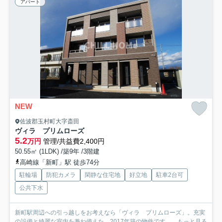
アパート
NEW
佐波郡玉村町大字斎田
ヴィラ プリムローズ
5.2
万円
管理/共益費2,400円
50.55㎡ (1LDK) /築9年 /3階建
高崎線「新町」駅 徒歩74分
駐輪場
防犯カメラ
閑静な住宅地
好立地
駐車2台可
公共下水
新町駅周辺への引っ越しをお考えなら「ヴィラ プリムローズ」。充実
の設備と綺麗な室内を兼ね備えた、2017年築の物件です。...
もっと見る