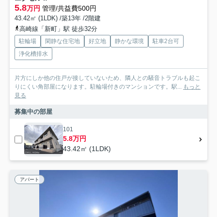
5.8
万円
管理/共益費500円
43.42㎡ (1LDK) /築13年 /2階建
高崎線「新町」駅 徒歩32分
駐輪場
閑静な住宅地
好立地
静かな環境
駐車2台可
浄化槽排水
片方にしか他の住戸が接していないため、隣人との騒音トラブルも起こ
りにくい角部屋になります。駐輪場付きのマンションです。駅...
もっと
見る
募集中の部屋
101
5.8万円
43.42㎡ (1LDK)
アパート