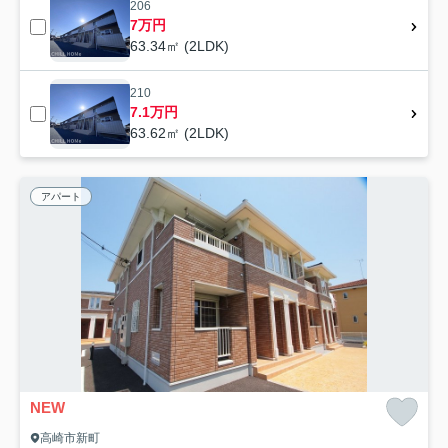
206
7万円
63.34㎡ (2LDK)
210
7.1万円
63.62㎡ (2LDK)
アパート
NEW
高崎市新町