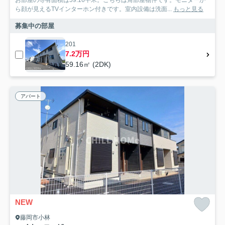
お部屋の専有面積は59.16平米。こちらは角部屋物件です。モニターか
ら顔が見えるTVインターホン付きです。室内設備は洗面...
もっと見る
募集中の部屋
201
7.2万円
59.16㎡ (2DK)
アパート
NEW
藤岡市小林