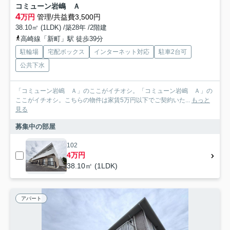
コミューン岩嶋 Ａ
4
万円
管理/共益費3,500円
38.10㎡ (1LDK) /築28年 /2階建
高崎線「新町」駅 徒歩39分
駐輪場
宅配ボックス
インターネット対応
駐車2台可
公共下水
「コミューン岩嶋 Ａ」のここがイチオシ。「コミューン岩嶋 Ａ」の
ここがイチオシ。こちらの物件は家賃5万円以下でご契約いた...
もっと
見る
募集中の部屋
102
4万円
38.10㎡ (1LDK)
アパート