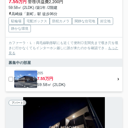
7.55
万円
管理/共益費2,200円
59.58㎡ (2LDK) /築1年 /2階建
高崎線「新町」駅 徒歩96分
駐輪場
宅配ボックス
防犯カメラ
閑静な住宅地
好立地
静かな環境
カファーラ・Ｌ：両毛線駒形駅にも近くて便利◎玄関先まで覗き穴を覗
きに行かなくてもインターホン越しに誰が来たのかを確認でき...
もっと
見る
募集中の部屋
205
7.55万円
59.58㎡ (2LDK)
アパート