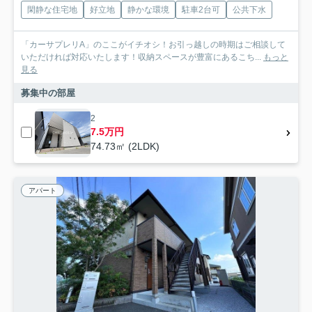
閑静な住宅地
好立地
静かな環境
駐車2台可
公共下水
「カーサプレリA」のここがイチオシ！お引っ越しの時期はご相談して
いただければ対応いたします！収納スペースが豊富にあるこち...
もっと
見る
募集中の部屋
2
7.5万円
74.73㎡ (2LDK)
アパート