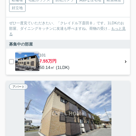
駐輪場
宅配ボックス
防犯カメラ
閑静な住宅地
耐震構造
好立地
ぜひ一度見ていただきたい、「クレイドル下斎田Ｂ」です。1LDKのお
部屋、ダイニングキッチンに友達も呼べますね。荷物の受け...
もっと見
る
募集中の部屋
101
7.55万円
50.14㎡ (1LDK)
アパート