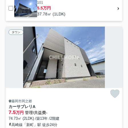
101
5.5万円
37.78㎡ (1LDK)
タウン
藤岡市岡之郷
カーサプレリA
7.5
万円
管理/共益費-
74.73㎡ (2LDK) /築13年 /2階建
高崎線「新町」駅 徒歩24分