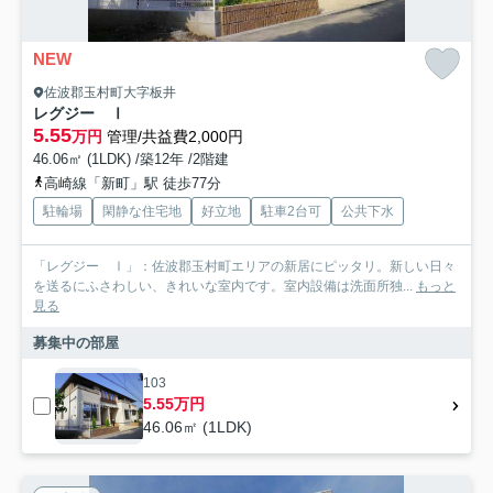
NEW
佐波郡玉村町大字板井
レグジー Ⅰ
5.55
万円
管理/共益費2,000円
46.06㎡ (1LDK) /築12年 /2階建
高崎線「新町」駅 徒歩77分
駐輪場
閑静な住宅地
好立地
駐車2台可
公共下水
「レグジー Ⅰ」：佐波郡玉村町エリアの新居にピッタリ。新しい日々
を送るにふさわしい、きれいな室内です。室内設備は洗面所独...
もっと
見る
募集中の部屋
103
5.55万円
46.06㎡ (1LDK)