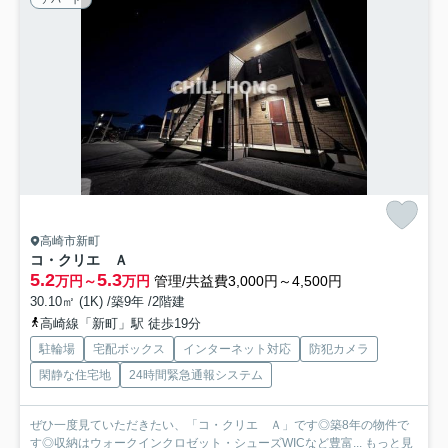
高崎市新町
コ・クリエ Ａ
5.2
5.3
万円～
万円
管理/共益費3,000円～4,500円
30.10㎡ (1K) /築9年 /2階建
高崎線「新町」駅 徒歩19分
駐輪場
宅配ボックス
インターネット対応
防犯カメラ
閑静な住宅地
24時間緊急通報システム
ぜひ一度見ていただきたい、「コ・クリエ Ａ」です◎築8年の物件で
す◎収納はウォークインクロゼット・シューズWICなど豊富...
もっと見