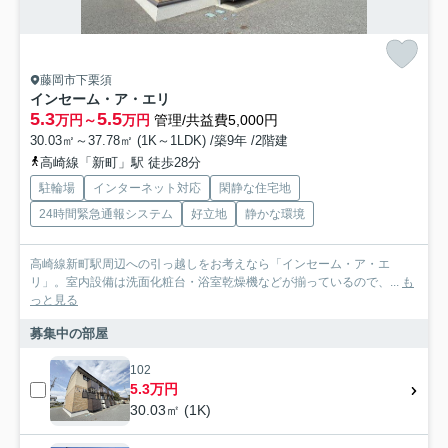
藤岡市下栗須
インセーム・ア・エリ
5.3
5.5
万円～
万円
管理/共益費5,000円
30.03㎡～37.78㎡ (1K～1LDK) /築9年 /2階建
高崎線「新町」駅 徒歩28分
駐輪場
インターネット対応
閑静な住宅地
24時間緊急通報システム
好立地
静かな環境
高崎線新町駅周辺への引っ越しをお考えなら「インセーム・ア・エ
リ」。室内設備は洗面化粧台・浴室乾燥機などが揃っているので、...
も
っと見る
募集中の部屋
102
5.3万円
30.03㎡ (1K)