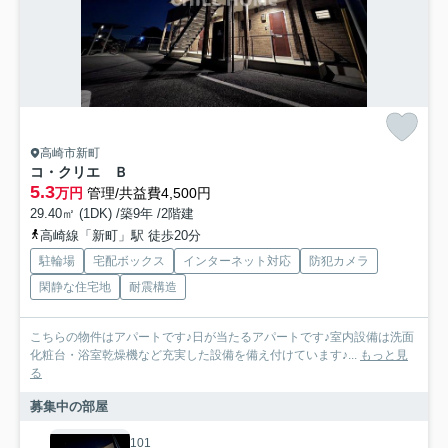
高崎市新町
コ・クリエ Ｂ
5.3
万円
管理/共益費4,500円
29.40㎡ (1DK) /築9年 /2階建
高崎線「新町」駅 徒歩20分
駐輪場
宅配ボックス
インターネット対応
防犯カメラ
閑静な住宅地
耐震構造
こちらの物件はアパートです♪日が当たるアパートです♪室内設備は洗面
化粧台・浴室乾燥機など充実した設備を備え付けています♪...
もっと見
る
募集中の部屋
101