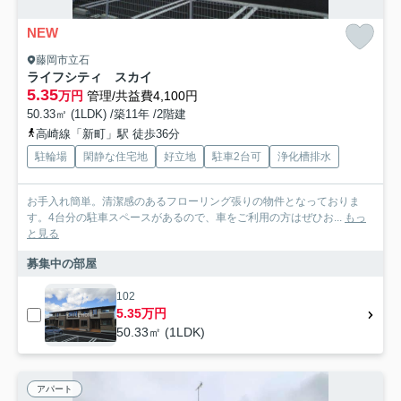
NEW
藤岡市立石
ライフシティ スカイ
5.35
万円
管理/共益費4,100円
50.33㎡ (1LDK) /築11年 /2階建
高崎線「新町」駅 徒歩36分
駐輪場
閑静な住宅地
好立地
駐車2台可
浄化槽排水
お手入れ簡単。清潔感のあるフローリング張りの物件となっておりま
す。4台分の駐車スペースがあるので、車をご利用の方はぜひお...
もっ
と見る
募集中の部屋
102
5.35万円
50.33㎡ (1LDK)
アパート