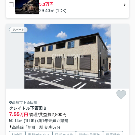
5.3万円
29.40㎡ (1DK)
アパート
高崎市下斎田町
クレイドル下斎田Ｂ
7.55
万円
管理/共益費2,800円
50.14㎡ (1LDK) /築1年未満 /2階建
高崎線「新町」駅 徒歩57分