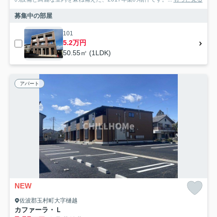
募集中の部屋
101
5.2万円
50.55㎡ (1LDK)
アパート
NEW
佐波郡玉村町大字樋越
カファーラ・Ｌ