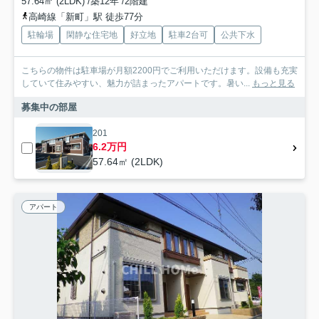
57.64㎡ (2LDK) /築12年 /2階建
高崎線「新町」駅 徒歩77分
駐輪場
閑静な住宅地
好立地
駐車2台可
公共下水
こちらの物件は駐車場が月額2200円でご利用いただけます。設備も充実
していて住みやすい、魅力が詰まったアパートです。暑い...
もっと見る
募集中の部屋
201
6.2万円
57.64㎡ (2LDK)
アパート