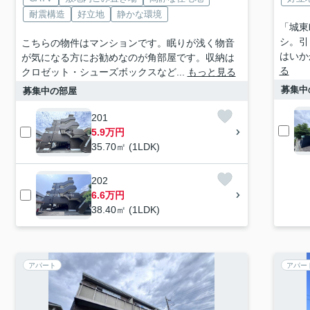
耐震構造
好立地
静かな環境
「城東
シ。引
こちらの物件はマンションです。眠りが浅く物音
はいか
が気になる方にお勧めなのが角部屋です。収納は
る
クロゼット・シューズボックスなど...
もっと見る
募集中
募集中の部屋
201
5.9万円
35.70㎡ (1LDK)
202
6.6万円
38.40㎡ (1LDK)
アパート
アパー