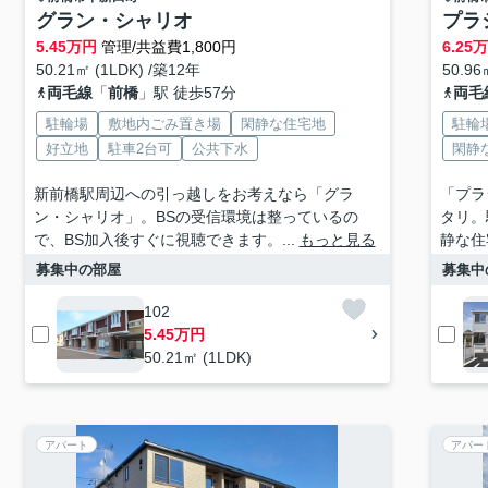
グラン・シャリオ
プラ
5.45
万円
管理/共益費1,800円
6.25
50.21㎡ (1LDK) /築12年
50.96
両毛線
「
前橋
」駅 徒歩57分
両毛
駐輪場
敷地内ごみ置き場
閑静な住宅地
駐輪
好立地
駐車2台可
公共下水
閑静
新前橋駅周辺への引っ越しをお考えなら「グラ
「プラ
ン・シャリオ」。BSの受信環境は整っているの
タリ。
で、BS加入後すぐに視聴できます。...
もっと見る
静な住
募集中の部屋
募集中
102
5.45万円
50.21㎡ (1LDK)
アパート
アパー