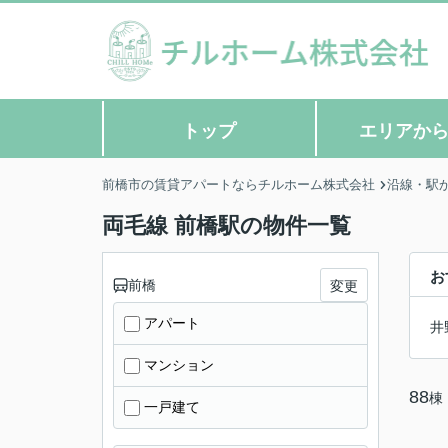
トップ
エリアか
前橋市の賃貸アパートならチルホーム株式会社
沿線・駅
両毛線 前橋駅の物件一覧
お
前橋
変更
アパート
井
マンション
88
棟
一戸建て