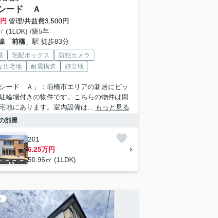
シード Ａ
万円
管理/共益費3,500円
㎡ (1LDK) /築5年
線
「
前橋
」駅 徒歩83分
場
宅配ボックス
防犯カメラ
な住宅地
耐震構造
好立地
シード Ａ」：前橋市エリアの新居にピッ
駐輪場付きの物件です。こちらの物件は閑
宅地にあります。室内設備は...
もっと見る
の部屋
201
6.25万円
50.96㎡ (1LDK)
ト