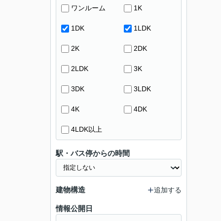
ワンルーム
1K
1DK
1LDK
2K
2DK
2LDK
3K
3DK
3LDK
4K
4DK
4LDK以上
駅・バス停からの時間
建物構造
追加する
情報公開日