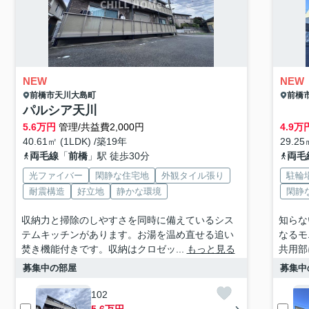
NEW
NEW
前橋市
天川大島町
前橋
パルシア天川
5.6
万円
管理/共益費2,000円
4.9
万
40.61㎡ (1LDK) /築19年
29.25
両毛線
「
前橋
」駅 徒歩30分
両毛
光ファイバー
閑静な住宅地
外観タイル張り
駐輪
耐震構造
好立地
静かな環境
閑静
収納力と掃除のしやすさを同時に備えているシス
知らな
テムキッチンがあります。お湯を温め直せる追い
なるモ
焚き機能付きです。収納はクロゼッ...
もっと見る
共用部
募集中の部屋
募集中
102
5.6万円