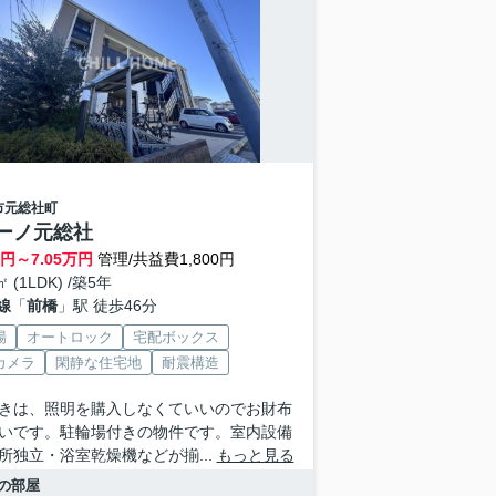
市
元総社町
ーノ元総社
円～
7.05
万円
管理/共益費1,800円
㎡ (1LDK) /築5年
線
「
前橋
」駅 徒歩46分
場
オートロック
宅配ボックス
カメラ
閑静な住宅地
耐震構造
きは、照明を購入しなくていいのでお財布
いです。駐輪場付きの物件です。室内設備
所独立・浴室乾燥機などが揃...
もっと見る
の部屋