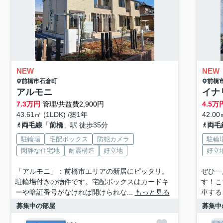
NEW
NEW
前橋市
石倉町
前橋
アルモニ
イナ
7.3
万円
管理/共益費2,900円
4.5
万
43.61㎡ (1LDK) /築1年
42.00
両毛線
「
前橋
」駅 徒歩35分
両毛
駐輪場
宅配ボックス
防犯カメラ
駐輪
閑静な住宅地
耐震構造
好立地
好立
「アルモニ」：前橋市エリアの新居にピッタリ。
ぜひ一
駐輪場付きの物件です。宅配ボックスはカードキ
す！こ
ーや暗証番号がなければ開けられな...
もっと見る
車する
募集中の部屋
募集中