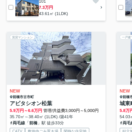
101
7.3万円
43.61㎡ (1LDK)
賃貸マンション
一戸建
NEW
NEW
前橋市
古市町
前橋
アビタシオン松葉
城東
5.9
万円～
6.6
万円
管理/共益費3,000円～5,000円
5.8
万
35.70㎡～38.40㎡ (1LDK) /築41年
54.03
両毛線
「
前橋
」駅 徒歩33分
両毛
CATV
敷地内ごみ置き場
閑静な住宅地
好立