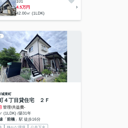
101
4.5万円
42.00㎡ (1LDK)
て
市
城東町
町４丁目貸住宅 ２Ｆ
円
管理/共益費-
㎡ (1LDK) /築31年
線
「
前橋
」駅 徒歩16分
地
静かな環境
公共下水