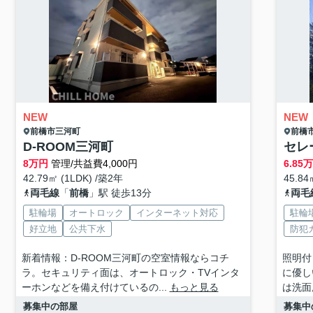
NEW
NEW
前橋市
三河町
前橋
D-ROOM三河町
セレ
8
万円
管理/共益費4,000円
6.85
万
42.79㎡ (1LDK) /築2年
45.84
両毛線
「
前橋
」駅 徒歩13分
両毛
駐輪場
オートロック
インターネット対応
駐輪
好立地
公共下水
防犯
新着情報：D-ROOM三河町の空室情報ならコチ
照明付
ラ。セキュリティ面は、オートロック・TVインタ
に優し
ーホンなどを備え付けているの...
もっと見る
は洗面
募集中の部屋
募集中