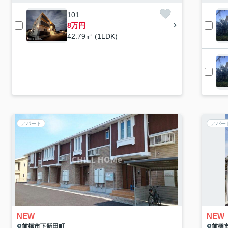
101
8万円
42.79㎡ (1LDK)
アパート
アパー
NEW
NEW
前橋市
下新田町
前橋