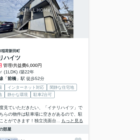
市
稲荷新田町
リハイツ
円
管理/共益費6,000円
㎡ (1LDK) /築22年
線
「
前橋
」駅 徒歩52分
場
インターネット対応
閑静な住宅地
地
静かな環境
駐車2台可
度見ていただきたい、「イナリハイツ」で
ちらの物件は駐車場に空きがあるので、駐
ことができます！独立洗面台...
もっと見る
の部屋