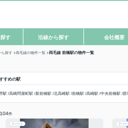
ら探す
沿線から探す
会社概要
両毛線 前橋駅の物件一覧
から探す
両毛線の物件一覧
すすめの駅
野駅
/
高崎問屋町駅
/
新前橋駅
/
北高崎駅
/
前橋駅
/
高崎駅
/
中央前橋駅
/
群
104
件
アパート
アパー