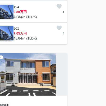
104
6.85万円
45.84㎡ (1LDK)
301
7.05万円
45.84㎡ (1LDK)
ト
市
宮地町