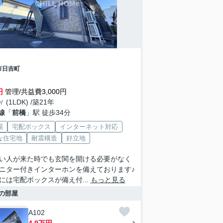
市
日吉町
円
管理/共益費3,000円
㎡ (1LDK) /築21年
線
「
前橋
」駅 徒歩34分
場
宅配ボックス
インターネット対応
な住宅地
耐震構造
好立地
い人が来た時でも玄関を開ける必要がなく
ニター付きインターホンを備えております♪
には宅配ボックスが備え付...
もっと見る
の部屋
A102
4.9万円