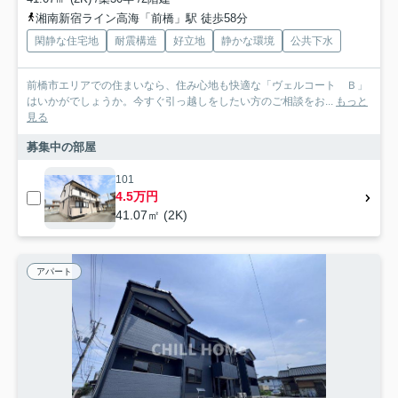
湘南新宿ライン高海「前橋」駅 徒歩58分
閑静な住宅地
耐震構造
好立地
静かな環境
公共下水
前橋市エリアでの住まいなら、住み心地も快適な「ヴェルコート Ｂ」
はいかがでしょうか。今すぐ引っ越しをしたい方のご相談をお...
もっと
見る
募集中の部屋
101
4.5万円
41.07㎡ (2K)
アパート