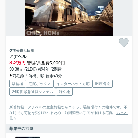
前橋市江田町
アナベル
8.2
万円
管理/共益費5,000円
50.38㎡ (2LDK) /築4年 /2階建
両毛線「前橋」駅 徒歩49分
駐輪場
宅配ボックス
インターネット対応
耐震構造
24時間緊急通報システム
好立地
新着情報：アナベルの空室情報ならコチラ。駐輪場付きの物件です。不
在時でも荷物を受け取れるため、時間調整の手間が省ける宅配...
もっと
見る
募集中の部屋