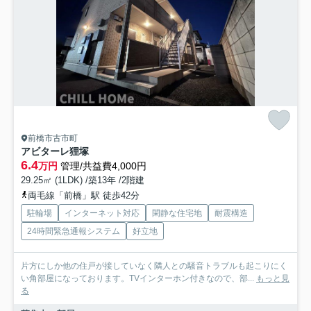
前橋市古市町
アビターレ狸塚
6.4
万円
管理/共益費4,000円
29.25㎡ (1LDK) /築13年 /2階建
両毛線「前橋」駅 徒歩42分
駐輪場
インターネット対応
閑静な住宅地
耐震構造
24時間緊急通報システム
好立地
片方にしか他の住戸が接していなく隣人との騒音トラブルも起こりにく
い角部屋になっております。TVインターホン付きなので、部...
もっと見
る