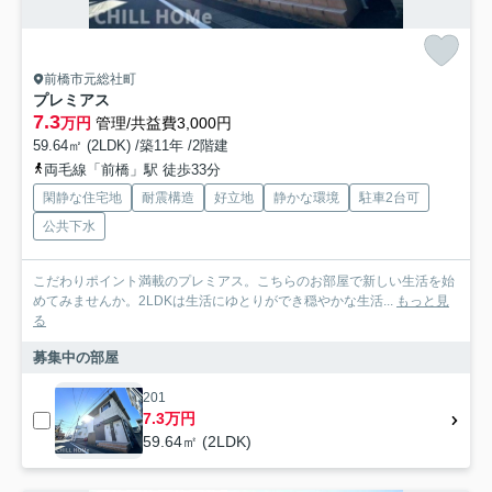
前橋市元総社町
プレミアス
7.3
万円
管理/共益費3,000円
59.64㎡ (2LDK) /築11年 /2階建
両毛線「前橋」駅 徒歩33分
閑静な住宅地
耐震構造
好立地
静かな環境
駐車2台可
公共下水
こだわりポイント満載のプレミアス。こちらのお部屋で新しい生活を始
めてみませんか。2LDKは生活にゆとりができ穏やかな生活...
もっと見
る
募集中の部屋
201
7.3万円
59.64㎡ (2LDK)