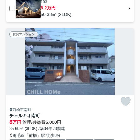
103
8.2万円
50.38㎡ (2LDK)
賃貸マンション
前橋市南町
チェルキオ南町
8
万円
管理/共益費5,000円
85.60㎡ (3LDK) /築34年 /3階建
両毛線「前橋」駅 徒歩8分