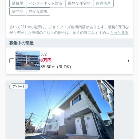
駐輪場
インターネット対応
閑静な住宅地
耐震構造
好立地
静かな環境
歩いて211mの場所に、ジョイフーズ前橋南店があります。価格8万円な
がら充実した設備のこちらの物件は、多くの方におすすめ...
もっと見る
募集中の部屋
302
8万円
85.60㎡ (3LDK)
アパート