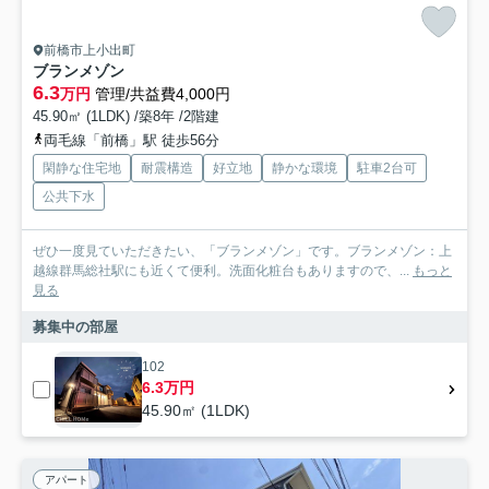
前橋市上小出町
ブランメゾン
6.3
万円
管理/共益費4,000円
45.90㎡ (1LDK) /築8年 /2階建
両毛線「前橋」駅 徒歩56分
閑静な住宅地
耐震構造
好立地
静かな環境
駐車2台可
公共下水
ぜひ一度見ていただきたい、「ブランメゾン」です。ブランメゾン：上
越線群馬総社駅にも近くて便利。洗面化粧台もありますので、...
もっと
見る
募集中の部屋
102
6.3万円
45.90㎡ (1LDK)
アパート