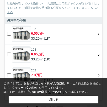
駐輪場が付いている物件です。共用部には宅配ボックスが備え付けられ
ているため、対面で荷物を受け取る必要がなくなります。室内...
もっと
見る
募集中の部屋
102
6.55万円
33.20㎡ (1K)
104
6.65万円
33.20㎡ (1K)
202
7.3万円
44.28㎡ (1LDK)
当サイトでは、お客様の当サイト利用状況把握、サービス向上検討を目的と
して、クッキー（Cookie）を使用しています。
すべて見る（全4戸）
詳しくは、当社の
「Cookieの取扱いについて」
をご確認ください。
閉じる