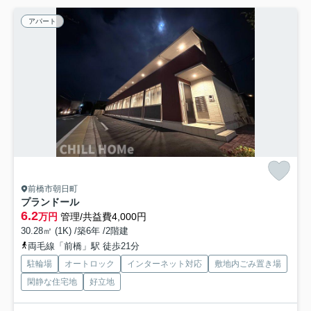
アパート
前橋市朝日町
プランドール
6.2
万円
管理/共益費4,000円
30.28㎡ (1K) /築6年 /2階建
両毛線「前橋」駅 徒歩21分
駐輪場
オートロック
インターネット対応
敷地内ごみ置き場
閑静な住宅地
好立地