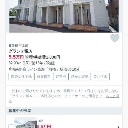
前橋市本町
グランデ楓Ａ
5.5
万円
管理/共益費1,800円
32.90㎡ (1R) /築13年 /2階建
湘南新宿ライン高海「前橋」駅 徒歩10分
閑静な住宅地
耐震構造
好立地
静かな環境
公共下水
こだわりで選びたい方におすすめ。前橋市エリアで住まいをお探しなら
「グランデ楓Ａ」。BS対応なので、チューナーのご用意とご...
もっと見
る
募集中の部屋
102
5.5万円