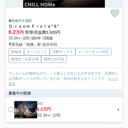
前橋市大渡町
Ｄ-ｒｏｏｍ Ｆｉｏｒｅ”Ｓ”
6.2
万円
管理/共益費3,500円
33.34㎡ (1R) /築6年 /2階建
両毛線「前橋」駅 徒歩43分
駐輪場
オートロック
宅配ボックス
インターネット対応
敷地内ごみ置き場
閑静な住宅地
ワンルームの物件なので、一人暮らしの方にもおすすめです。共用部に
は宅配ボックスが付いているため、自分の好きなタイミングで...
もっと
見る
募集中の部屋
202
6.2万円
33.34㎡ (1R)