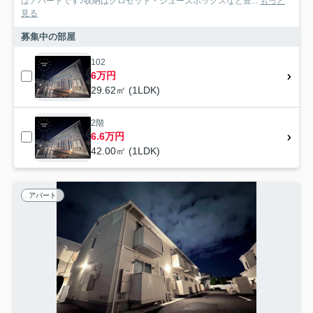
はアパートです♪収納はクロゼット・シューズボックスなど豊...
もっと
見る
募集中の部屋
102
6万円
29.62㎡ (1LDK)
2階
6.6万円
42.00㎡ (1LDK)
アパート