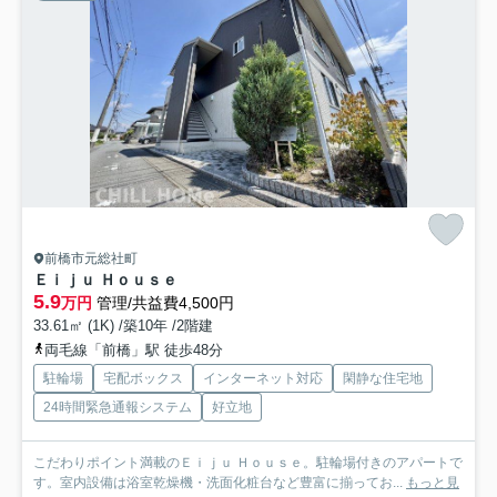
前橋市元総社町
Ｅｉｊｕ Ｈｏｕｓｅ
5.9
万円
管理/共益費4,500円
33.61㎡ (1K) /築10年 /2階建
両毛線「前橋」駅 徒歩48分
駐輪場
宅配ボックス
インターネット対応
閑静な住宅地
24時間緊急通報システム
好立地
こだわりポイント満載のＥｉｊｕ Ｈｏｕｓｅ。駐輪場付きのアパートで
す。室内設備は浴室乾燥機・洗面化粧台など豊富に揃ってお...
もっと見