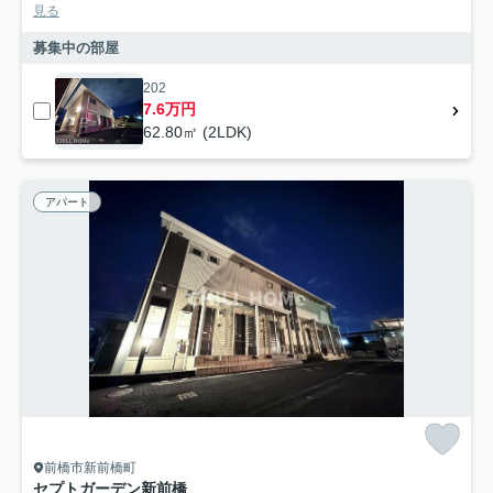
見る
募集中の部屋
202
7.6万円
62.80㎡ (2LDK)
アパート
前橋市新前橋町
セプトガーデン新前橋