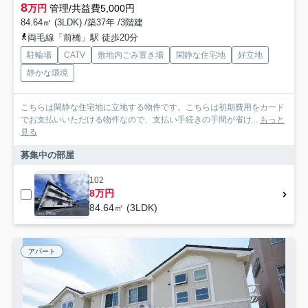
8
万円
管理/共益費5,000円
84.64㎡ (3LDK) /築37年 /3階建
両毛線「前橋」駅 徒歩20分
駐輪場
CATV
敷地内ごみ置き場
閑静な住宅地
好立地
静かな環境
こちらは閑静な住宅地に立地する物件です。こちらは初期費用をカード
でお支払いいただける物件なので、支払い手続きの手間が省け...
もっと
見る
募集中の部屋
102
8万円
84.64㎡ (3LDK)
アパート