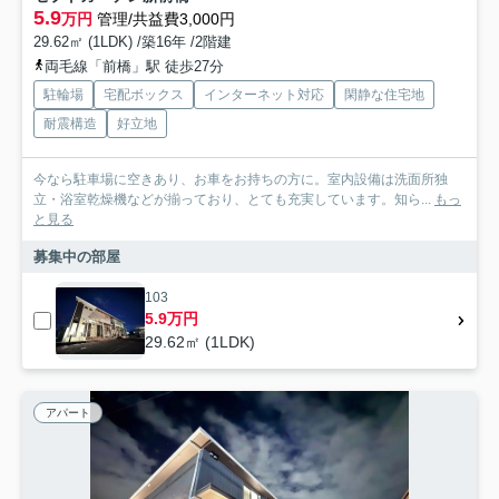
5.9
万円
管理/共益費3,000円
29.62㎡ (1LDK) /築16年 /2階建
両毛線「前橋」駅 徒歩27分
駐輪場
宅配ボックス
インターネット対応
閑静な住宅地
耐震構造
好立地
今なら駐車場に空きあり、お車をお持ちの方に。室内設備は洗面所独
立・浴室乾燥機などが揃っており、とても充実しています。知ら...
もっ
と見る
募集中の部屋
103
5.9万円
29.62㎡ (1LDK)
アパート