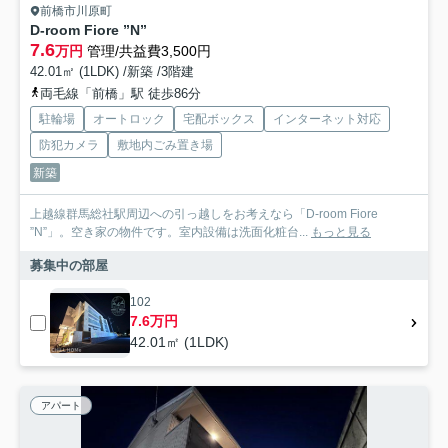
前橋市川原町
D-room Fiore ”N”
7.6
万円
管理/共益費3,500円
42.01㎡ (1LDK) /新築 /3階建
両毛線「前橋」駅 徒歩86分
駐輪場
オートロック
宅配ボックス
インターネット対応
防犯カメラ
敷地内ごみ置き場
新築
上越線群馬総社駅周辺への引っ越しをお考えなら「D-room Fiore
”N”」。空き家の物件です。室内設備は洗面化粧台...
もっと見る
募集中の部屋
102
7.6万円
42.01㎡ (1LDK)
アパート