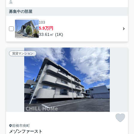
る
募集中の部屋
103
5.9万円
33.61㎡ (1K)
賃貸マンション
前橋市南町
メゾンファースト