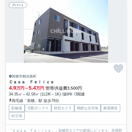
アパート
前橋市鶴光路町
Ｃａｓａ Ｆｅｌｉｃｅ
4.9
5.4
万円～
万円
管理/共益費3,500円
34.35㎡～42.58㎡ (1LDK～1K) /築8年 /3階建
両毛線「前橋」駅 徒歩78分
駐輪場
宅配ボックス
防犯カメラ
閑静な住宅地
耐震構造
好立地
「Ｃａｓａ Ｆｅｌｉｃｅ」：前橋市エリアの新居にピッタリ。共用部