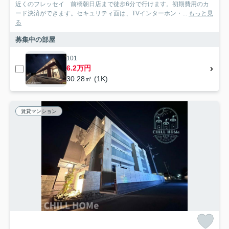
近くのフレッセイ 前橋朝日店まで徒歩6分で行けます。初期費用のカ
ード決済ができます。セキュリティ面は、TVインターホン・...
もっと見
る
募集中の部屋
101
6.2万円
30.28㎡ (1K)
賃貸マンション