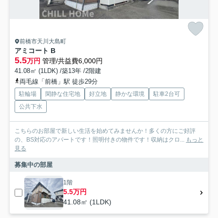
前橋市天川大島町
アミコート B
5.5
万円
管理/共益費6,000円
41.08㎡ (1LDK) /築13年 /2階建
両毛線「前橋」駅 徒歩29分
駐輪場
閑静な住宅地
好立地
静かな環境
駐車2台可
公共下水
こちらのお部屋で新しい生活を始めてみませんか！多くの方にご好評
の、BS対応のアパートです！照明付きの物件です！収納はクロ...
もっと
見る
募集中の部屋
1階
5.5万円
41.08㎡ (1LDK)