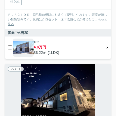
好立地
ＰＬＡＣＩＤＥ：両毛線前橋駅にも近くて便利。住みやすい環境が嬉し
い賃貸物件です。収納はクロゼット・床下収納などが備え付け...
もっと
見る
募集中の部屋
102
4.6万円
36.22㎡ (1LDK)
アパート