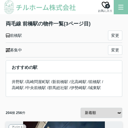
0
お気に入り
両毛線 前橋駅の物件一覧(3ページ目)
前橋駅
変更
募集中
変更
おすすめの駅
井野駅
/
高崎問屋町駅
/
新前橋駅
/
北高崎駅
/
前橋駅
/
高崎駅
/
中央前橋駅
/
群馬総社駅
/
伊勢崎駅
/
城東駅
204
棟
256
件
アパート