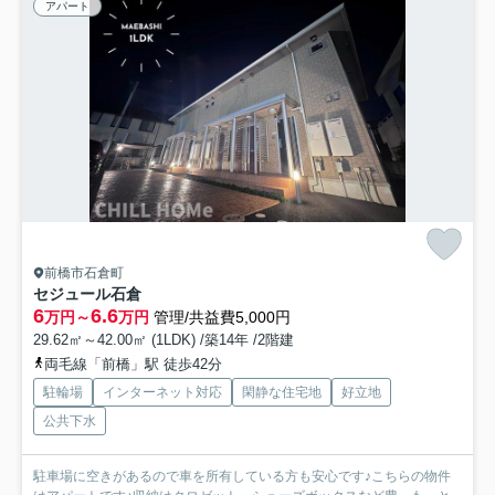
アパート
前橋市石倉町
セジュール石倉
6
6.6
万円～
万円
管理/共益費5,000円
29.62㎡～42.00㎡ (1LDK) /築14年 /2階建
両毛線「前橋」駅 徒歩42分
駐輪場
インターネット対応
閑静な住宅地
好立地
公共下水
駐車場に空きがあるので車を所有している方も安心です♪こちらの物件