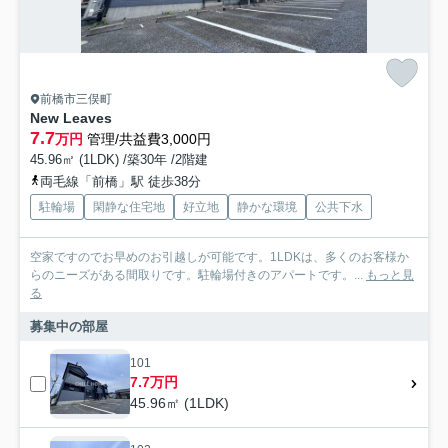
前橋市三俣町
New Leaves
7.7
万円
管理/共益費3,000円
45.96㎡ (1LDK) /築30年 /2階建
両毛線「前橋」駅 徒歩38分
駐輪場
閑静な住宅地
好立地
静かな環境
公共下水
空家ですのでお早めのお引越しが可能です。1LDKは、多くのお客様か
らのニーズがある間取りです。駐輪場付きのアパートです。...
もっと見
る
募集中の部屋
101
7.7万円
45.96㎡ (1LDK)