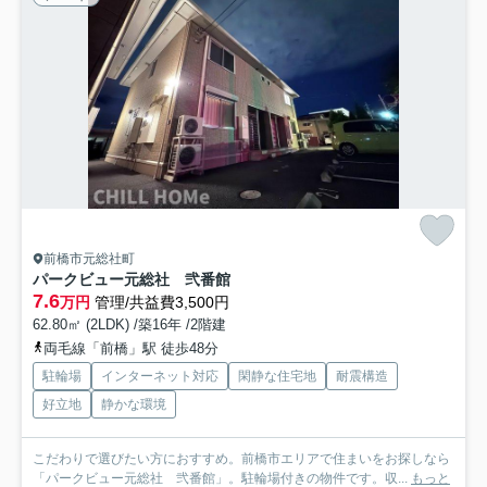
前橋市元総社町
パークビュー元総社 弐番館
7.6
万円
管理/共益費3,500円
62.80㎡ (2LDK) /築16年 /2階建
両毛線「前橋」駅 徒歩48分
駐輪場
インターネット対応
閑静な住宅地
耐震構造
好立地
静かな環境
こだわりで選びたい方におすすめ。前橋市エリアで住まいをお探しなら
「パークビュー元総社 弐番館」。駐輪場付きの物件です。収...
もっと