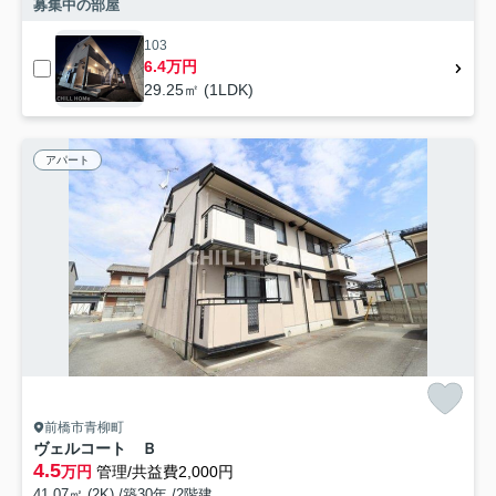
募集中の部屋
103
6.4万円
29.25㎡ (1LDK)
アパート
前橋市青柳町
ヴェルコート Ｂ
4.5
万円
管理/共益費2,000円
41.07㎡ (2K) /築30年 /2階建