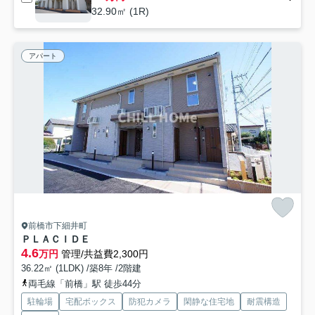
32.90㎡ (1R)
アパート
前橋市下細井町
ＰＬＡＣＩＤＥ
4.6
万円
管理/共益費2,300円
36.22㎡ (1LDK) /築8年 /2階建
両毛線「前橋」駅 徒歩44分
駐輪場
宅配ボックス
防犯カメラ
閑静な住宅地
耐震構造