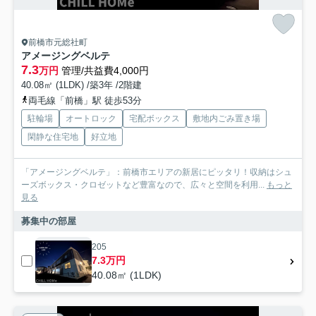
前橋市元総社町
アメージングベルテ
7.3
万円
管理/共益費4,000円
40.08㎡ (1LDK) /築3年 /2階建
両毛線「前橋」駅 徒歩53分
駐輪場
オートロック
宅配ボックス
敷地内ごみ置き場
閑静な住宅地
好立地
「アメージングベルテ」：前橋市エリアの新居にピッタリ！収納はシュ
ーズボックス・クロゼットなど豊富なので、広々と空間を利用...
もっと
見る
募集中の部屋
205
7.3万円
40.08㎡ (1LDK)