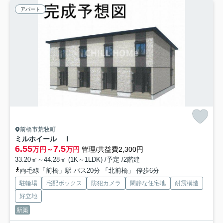
アパート
前橋市荒牧町
ミルホイール Ⅰ
6.55
7.5
万円～
万円
管理/共益費2,300円
33.20㎡～44.28㎡ (1K～1LDK) /予定 /2階建
両毛線「前橋」駅 バス20分 「北前橋」 停歩6分
駐輪場
宅配ボックス
防犯カメラ
閑静な住宅地
耐震構造
好立地
新築