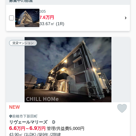
募集中の部屋
305
7.6万円
33.67㎡ (1R)
賃貸マンション
NEW
前橋市下新田町
リヴェールマリーズ Ｄ
6.6
6.9
万円～
万円
管理/共益費5,000円
43.90㎡ (1LDK) /築9年 /2階建