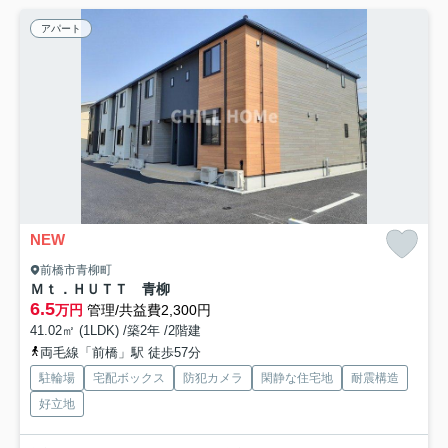
アパート
NEW
前橋市青柳町
Ｍｔ．ＨＵＴＴ 青柳
6.5
万円
管理/共益費2,300円
41.02㎡ (1LDK) /築2年 /2階建
両毛線「前橋」駅 徒歩57分
駐輪場
宅配ボックス
防犯カメラ
閑静な住宅地
耐震構造
好立地