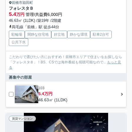
前橋市箱田町
フォレスタＢ
5.4
万円
管理/共益費6,000円
46.63㎡ (1LDK) /築19年 /2階建
両毛線「前橋」駅 徒歩44分
駐輪場
閑静な住宅地
好立地
静かな環境
駐車2台可
公共下水
こだわりで選びたい方におすすめ！前橋市エリアで住まいをお探しなら
「フォレスタＢ」！BS、CSでは海外番組も視聴可能なので...
もっと見
る
募集中の部屋
103
5.4万円
46.63㎡ (1LDK)
賃貸マンション