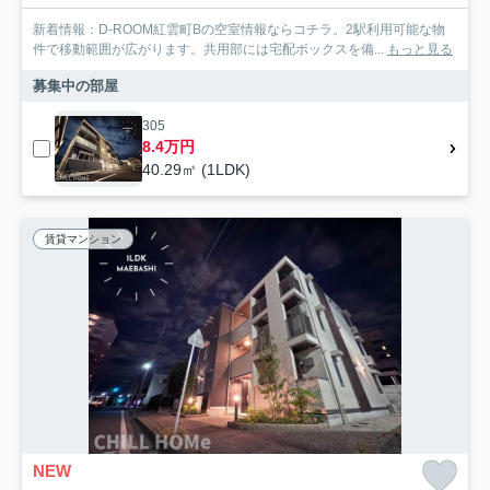
新着情報：D-ROOM紅雲町Bの空室情報ならコチラ。2駅利用可能な物
件で移動範囲が広がります。共用部には宅配ボックスを備...
もっと見る
募集中の部屋
305
8.4万円
40.29㎡ (1LDK)
賃貸マンション
NEW