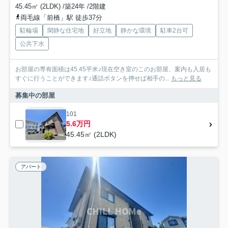
45.45㎡ (2LDK) /築24年 /2階建
両毛線「前橋」駅 徒歩37分
駐輪場
閑静な住宅地
好立地
静かな環境
駐車2台可
公共下水
お部屋の専有面積は45.45平米♪現在空き室のこのお部屋、案内も入居も
すぐに行うことができます♪通話ボタンを押せば相手の...
もっと見る
募集中の部屋
101
5.6万円
45.45㎡ (2LDK)
アパート