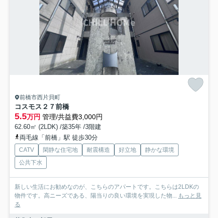
前橋市西片貝町
コスモス２７前橋
5.5
万円
管理/共益費3,000円
62.60㎡ (2LDK) /築35年 /3階建
両毛線「前橋」駅 徒歩30分
CATV
閑静な住宅地
耐震構造
好立地
静かな環境
公共下水
新しい生活にお勧めなのが、こちらのアパートです。こちらは2LDKの
物件です。高ニーズである、陽当りの良い環境を実現した物...
もっと見
る