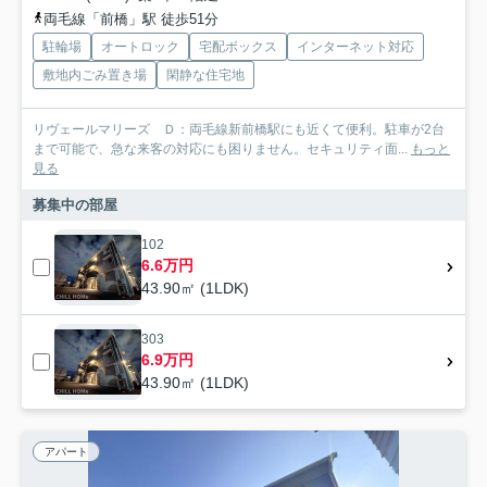
両毛線「前橋」駅 徒歩51分
駐輪場
オートロック
宅配ボックス
インターネット対応
敷地内ごみ置き場
閑静な住宅地
リヴェールマリーズ Ｄ：両毛線新前橋駅にも近くて便利。駐車が2台
まで可能で、急な来客の対応にも困りません。セキュリティ面...
もっと
見る
募集中の部屋
102
6.6万円
43.90㎡ (1LDK)
303
6.9万円
43.90㎡ (1LDK)
アパート