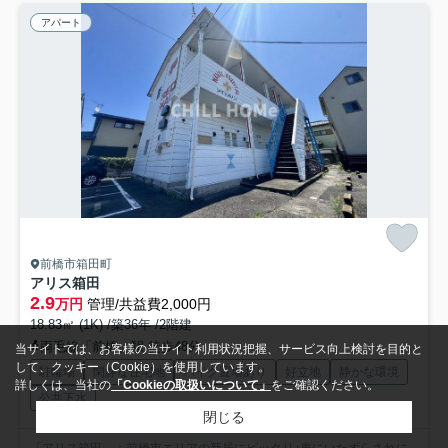
アパート
前橋市箱田町
アリス箱田
2.9
万円
管理/共益費2,000円
18.83㎡ (1K) /築36年 /2階建
両毛線「前橋」駅 徒歩48分
当サイトでは、お客様の当サイト利用状況把握、サービス向上検討を目的と
して、クッキー（Cookie）を使用しています。
駐輪場
閑静な住宅地
バイク置場あり
好立地
静かな環境
詳しくは、当社の
「Cookieの取扱いについて」
をご確認ください。
公共下水
閉じる
「アリス箱田」：前橋市エリアの新居にピッタリ♪車にいたずらされに