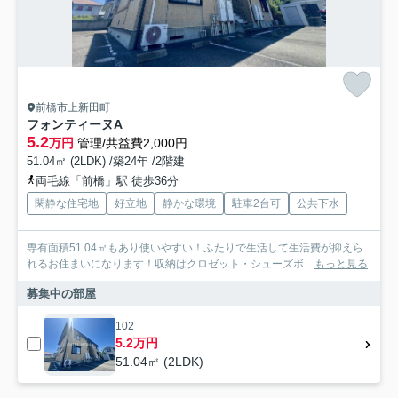
前橋市上新田町
フォンティーヌA
5.2
万円
管理/共益費2,000円
51.04㎡ (2LDK) /築24年 /2階建
両毛線「前橋」駅 徒歩36分
閑静な住宅地
好立地
静かな環境
駐車2台可
公共下水
専有面積51.04㎡もあり使いやすい！ふたりで生活して生活費が抑えら
れるお住まいになります！収納はクロゼット・シューズボ...
もっと見る
募集中の部屋
102
5.2万円
51.04㎡ (2LDK)