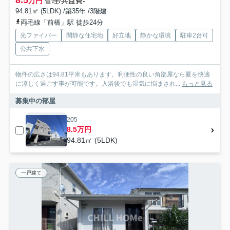
8.5
万円
管理/共益費-
94.81㎡ (5LDK) /築35年 /3階建
両毛線「前橋」駅 徒歩24分
光ファイバー
閑静な住宅地
好立地
静かな環境
駐車2台可
公共下水
物件の広さは94.81平米もあります。利便性の良い角部屋なら夏を快適
に涼しく過ごす事が可能です。入浴後でも湿気に悩まされ...
もっと見る
募集中の部屋
205
8.5万円
94.81㎡ (5LDK)
一戸建て