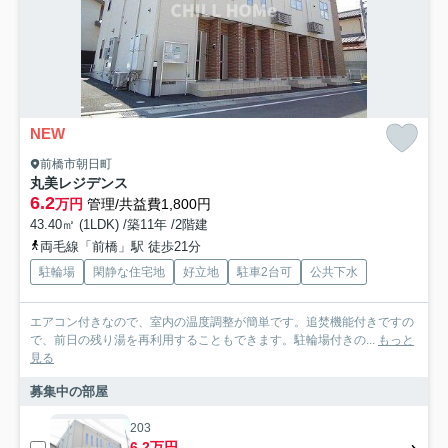
NEW
前橋市朝日町
丸美レジデンス
6.2
万円
管理/共益費1,800円
43.40㎡ (1LDK) /築11年 /2階建
両毛線「前橋」駅 徒歩21分
駐輪場
閑静な住宅地
好立地
駐車2台可
公共下水
エアコン付きなので、室内の温度調整が簡単です。追焚機能付きですの
で、前日の残り湯を再利用することもできます。駐輪場付きの...
もっと
見る
募集中の部屋
203
6.2万円