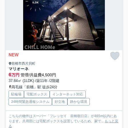
NEW
前橋市西片貝町
マリオーネ
6
万円
管理/共益費4,500円
37.84㎡ (1LDK) /築11年 /2階建
両毛線「前橋」駅 徒歩24分
駐輪場
宅配ボックス
インターネット対応
24時間緊急通報システム
好立地
静かな環境
こちらの物件はスーパー「フレッセイ 前橋朝日店」が465m以内にあ
ります。共用部には宅配ボックスを設置しているため、家で...
もっと見
る