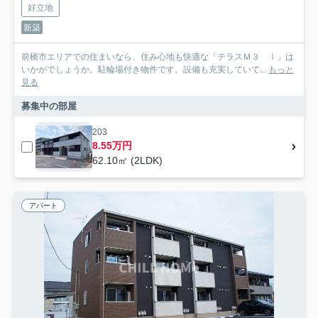
好立地
新築
前橋市エリアでの住まいなら、住み心地も快適な「テラスＭ３ Ⅰ」は
いかがでしょうか。駐輪場付き物件です。設備も充実していて...
もっと
見る
募集中の部屋
203
8.55万円
62.10㎡ (2LDK)
アパート