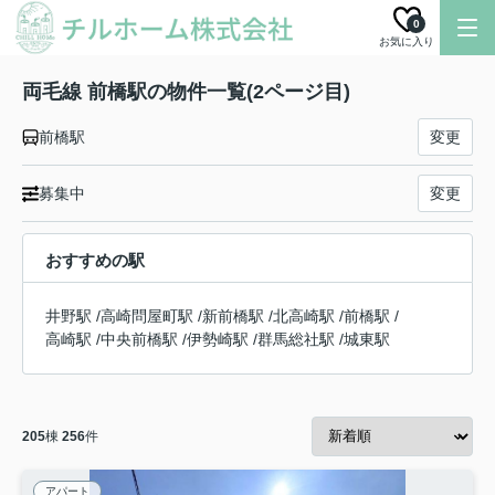
0
お気に入り
両毛線 前橋駅の物件一覧(2ページ目)
前橋駅
変更
募集中
変更
おすすめの駅
井野駅
/
高崎問屋町駅
/
新前橋駅
/
北高崎駅
/
前橋駅
/
高崎駅
/
中央前橋駅
/
伊勢崎駅
/
群馬総社駅
/
城東駅
205
棟
256
件
アパート