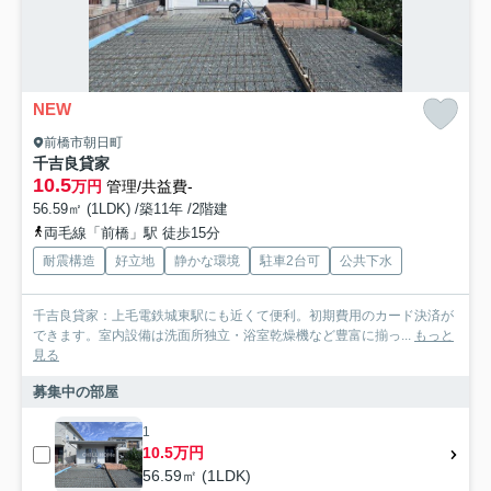
NEW
前橋市朝日町
千吉良貸家
10.5
万円
管理/共益費-
56.59㎡ (1LDK) /築11年 /2階建
両毛線「前橋」駅 徒歩15分
耐震構造
好立地
静かな環境
駐車2台可
公共下水
千吉良貸家：上毛電鉄城東駅にも近くて便利。初期費用のカード決済が
できます。室内設備は洗面所独立・浴室乾燥機など豊富に揃っ...
もっと
見る
募集中の部屋
1
10.5万円
56.59㎡ (1LDK)