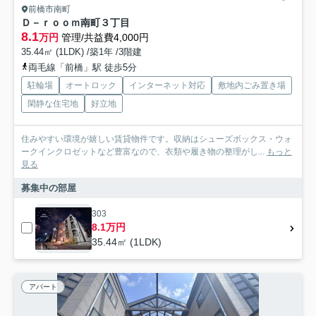
前橋市南町
Ｄ－ｒｏｏｍ南町３丁目
8.1
万円
管理/共益費4,000円
35.44㎡ (1LDK) /築1年 /3階建
両毛線「前橋」駅 徒歩5分
駐輪場
オートロック
インターネット対応
敷地内ごみ置き場
閑静な住宅地
好立地
住みやすい環境が嬉しい賃貸物件です。収納はシューズボックス・ウォ
ークインクロゼットなど豊富なので、衣類や履き物の整理がし...
もっと
見る
募集中の部屋
303
8.1万円
35.44㎡ (1LDK)
アパート