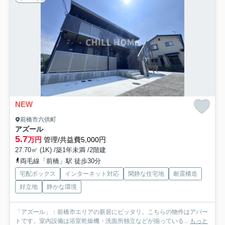
NEW
前橋市六供町
アズール
5.7
万円
管理/共益費5,000円
27.70㎡ (1K) /築1年未満 /2階建
両毛線「前橋」駅 徒歩30分
宅配ボックス
インターネット対応
閑静な住宅地
耐震構造
好立地
静かな環境
「アズール」：前橋市エリアの新居にピッタリ。こちらの物件はアパー
トです。室内設備は浴室乾燥機・洗面所独立などが揃っている...
もっと