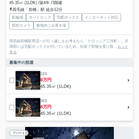
45.35㎡ (1LDK) /築4年 /3階建
両毛線「前橋」駅 徒歩12分
駐輪場
オートロック
宅配ボックス
インターネット対応
防犯カメラ
敷地内ごみ置き場
両毛線前橋駅周辺への引っ越しをお考えなら「クロッシア三河町」。共
用部には宅配ボックスが付いているため、対面で荷物を受け取...
もっと
見る
募集中の部屋
103
8万円
45.35㎡ (1LDK)
303
8万円
45.35㎡ (1LDK)
アパート