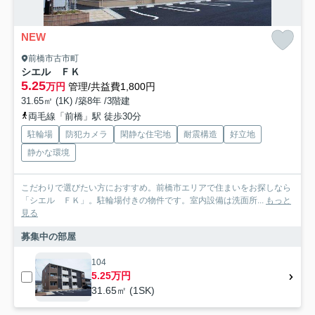
NEW
前橋市古市町
シエル ＦＫ
5.25
万円
管理/共益費1,800円
31.65㎡ (1K) /築8年 /3階建
両毛線「前橋」駅 徒歩30分
駐輪場
防犯カメラ
閑静な住宅地
耐震構造
好立地
静かな環境
こだわりで選びたい方におすすめ。前橋市エリアで住まいをお探しなら
「シエル ＦＫ」。駐輪場付きの物件です。室内設備は洗面所...
もっと
見る
募集中の部屋
104
5.25万円
31.65㎡ (1SK)