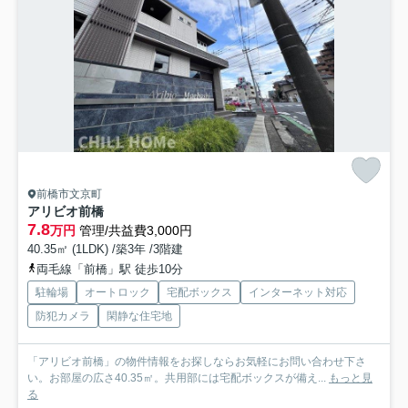
前橋市文京町
アリビオ前橋
7.8
万円
管理/共益費3,000円
40.35㎡ (1LDK) /築3年 /3階建
両毛線「前橋」駅 徒歩10分
駐輪場
オートロック
宅配ボックス
インターネット対応
防犯カメラ
閑静な住宅地
「アリビオ前橋」の物件情報をお探しならお気軽にお問い合わせ下さ
い。お部屋の広さ40.35㎡。共用部には宅配ボックスが備え...
もっと見
る