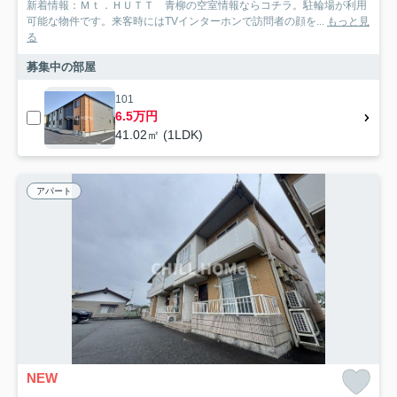
新着情報：Ｍｔ．ＨＵＴＴ 青柳の空室情報ならコチラ。駐輪場が利用
可能な物件です。来客時にはTVインターホンで訪問者の顔を...
もっと見
る
募集中の部屋
101
6.5万円
41.02㎡ (1LDK)
アパート
NEW