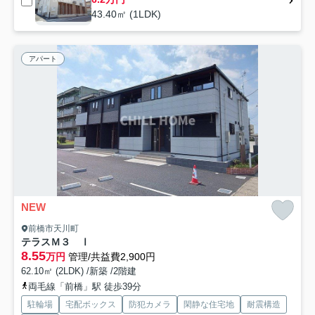
43.40㎡ (1LDK)
アパート
NEW
前橋市天川町
テラスＭ３ Ⅰ
8.55
万円
管理/共益費2,900円
62.10㎡ (2LDK) /新築 /2階建
両毛線「前橋」駅 徒歩39分
駐輪場
宅配ボックス
防犯カメラ
閑静な住宅地
耐震構造