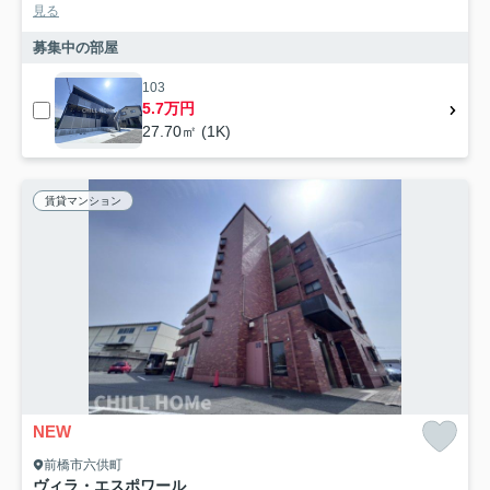
見る
募集中の部屋
103
5.7万円
27.70㎡ (1K)
賃貸マンション
NEW
前橋市六供町
ヴィラ・エスポワール