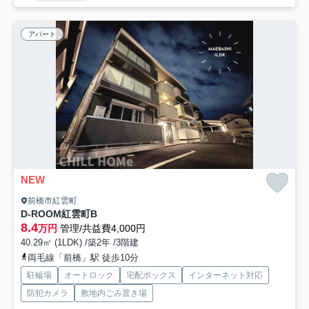
アパート
NEW
前橋市紅雲町
D-ROOM紅雲町B
8.4
万円
管理/共益費4,000円
40.29㎡ (1LDK) /築2年 /3階建
両毛線「前橋」駅 徒歩10分
駐輪場
オートロック
宅配ボックス
インターネット対応
防犯カメラ
敷地内ごみ置き場