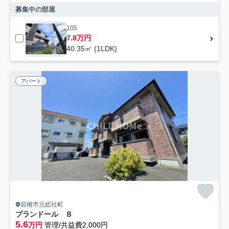
募集中の部屋
105
7.8万円
40.35㎡ (1LDK)
アパート
前橋市元総社町
プランドール Ｂ
5.6
万円
管理/共益費2,000円