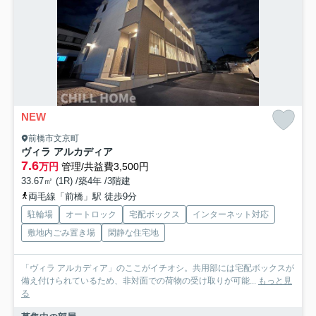
NEW
前橋市文京町
ヴィラ アルカディア
7.6
万円
管理/共益費3,500円
33.67㎡ (1R) /築4年 /3階建
両毛線「前橋」駅 徒歩9分
駐輪場
オートロック
宅配ボックス
インターネット対応
敷地内ごみ置き場
閑静な住宅地
「ヴィラ アルカディア」のここがイチオシ。共用部には宅配ボックスが
備え付けられているため、非対面での荷物の受け取りが可能...
もっと見
る