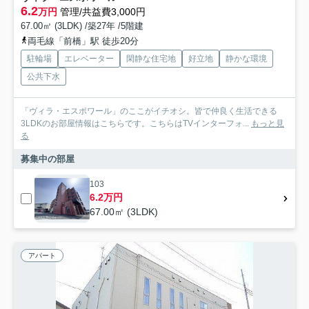
6.2
万円
管理/共益費3,000円
67.00㎡ (3LDK) /築27年 /5階建
両毛線「前橋」駅 徒歩20分
駐輪場
エレベーター
閑静な住宅地
好立地
静かな環境
公共下水
「ヴィラ・エスポワール」のここがイチオシ。皆で仲良く生活できる
3LDKのお部屋情報はこちらです。こちらはTVインターフォ...
もっと見
る
募集中の部屋
103
6.2万円
67.00㎡ (3LDK)
アパート