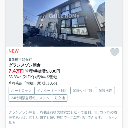
NEW
前橋市朝倉町
グランメゾン朝倉
7.4
万円
管理/共益費5,000円
55.33㎡ (2LDK) /築9年 /2階建
両毛線「前橋」駅 徒歩35分
オートロック
インターネット対応
閑静な住宅地
耐震構造
24時間緊急通報システム
好立地
グランメゾン朝倉：両毛線前橋大島駅にも近くて便利。3口コンロの物
件であれば、忙しい朝でも短い時間で一気に料理ができます。...
もっと
見る