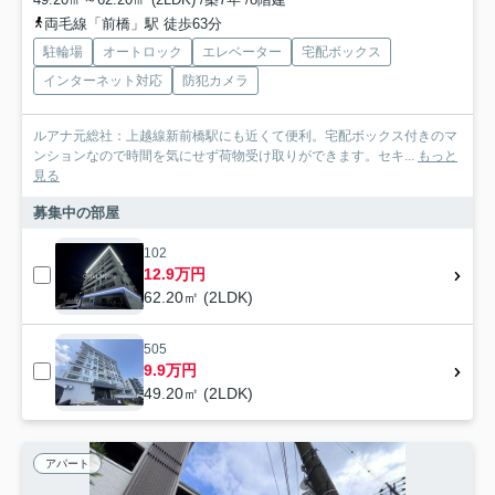
両毛線「前橋」駅 徒歩63分
駐輪場
オートロック
エレベーター
宅配ボックス
インターネット対応
防犯カメラ
ルアナ元総社：上越線新前橋駅にも近くて便利。宅配ボックス付きのマ
ンションなので時間を気にせず荷物受け取りができます。セキ...
もっと
見る
募集中の部屋
102
12.9万円
62.20㎡ (2LDK)
505
9.9万円
49.20㎡ (2LDK)
アパート