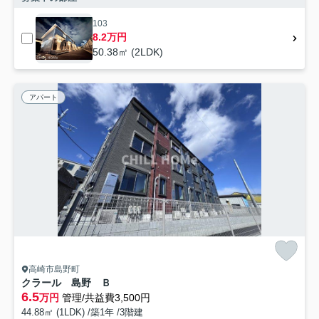
103
8.2万円
50.38㎡ (2LDK)
アパート
高崎市島野町
クラール 島野 Ｂ
6.5
万円
管理/共益費3,500円
44.88㎡ (1LDK) /築1年 /3階建