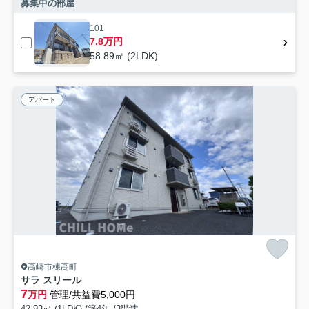
募集中の部屋
101
7.8万円
58.89㎡ (2LDK)
アパート
高崎市棟高町
サラ スリール
7
万円
管理/共益費5,000円
42.93㎡ (1LDK) /築4年 /3階建