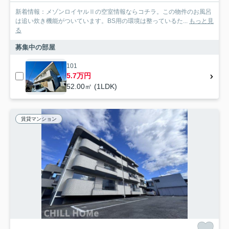
新着情報：メゾンロイヤルⅡの空室情報ならコチラ。この物件のお風呂
は追い炊き機能がついています。BS用の環境は整っているた...
もっと見
る
募集中の部屋
101
5.7万円
52.00㎡ (1LDK)
賃貸マンション