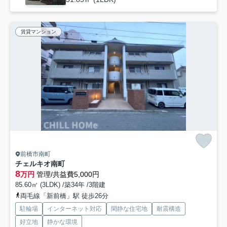
賃貸マンション
前橋市南町
チェルキオ南町
8
万円
管理/共益費5,000円
85.60㎡ (3LDK) /築34年 /3階建
両毛線「新前橋」駅 徒歩26分
駐輪場
インターネット対応
閑静な住宅地
耐震構造
好立地
静かな環境