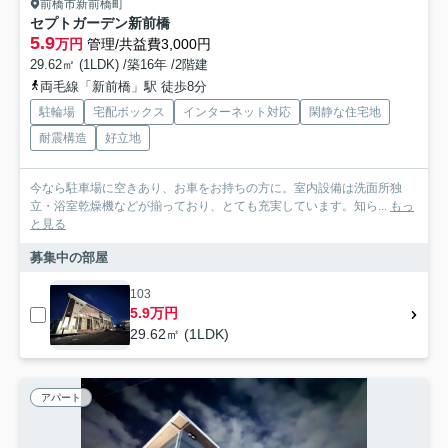
前橋市新前橋町
セプトガーデン新前橋
5.9
万円
管理/共益費3,000円
29.62㎡ (1LDK) /築16年 /2階建
両毛線「新前橋」駅 徒歩8分
駐輪場
宅配ボックス
インターネット対応
閑静な住宅地
耐震構造
好立地
今なら駐車場に空きあり、お車をお持ちの方に。室内設備は洗面所独
立・浴室乾燥機などが揃っており、とても充実しています。知ら...
もっ
と見る
募集中の部屋
103
5.9万円
29.62㎡ (1LDK)
アパート