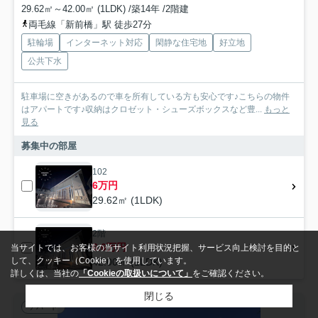
29.62㎡～42.00㎡ (1LDK) /築14年 /2階建
両毛線「新前橋」駅 徒歩27分
駐輪場
インターネット対応
閑静な住宅地
好立地
公共下水
駐車場に空きがあるので車を所有している方も安心です♪こちらの物件
はアパートです♪収納はクロゼット・シューズボックスなど豊...
もっと
見る
募集中の部屋
102
6万円
29.62㎡ (1LDK)
2階
6.6万円
当サイトでは、お客様の当サイト利用状況把握、サービス向上検討を目的と
して、クッキー（Cookie）を使用しています。
42.00㎡ (1LDK)
詳しくは、当社の
「Cookieの取扱いについて」
をご確認ください。
閉じる
アパート