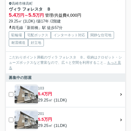
高崎市棟高町
ヴィラ フォレスタ Ｂ
5.4
5.5
万円～
万円
管理/共益費4,000円
29.25㎡ (1LDK) /築17年 /2階建
両毛線「新前橋」駅 徒歩57分
駐輪場
宅配ボックス
インターネット対応
閑静な住宅地
耐震構造
好立地
こだわりポイント満載のヴィラ フォレスタ Ｂ。収納はクロゼット・シ
ューズボックスなど豊富なので、広々と空間を利用すること...
もっと見
る
募集中の部屋
103
5.4万円
29.25㎡ (1LDK)
201
5.5万円
29.25㎡ (1LDK)