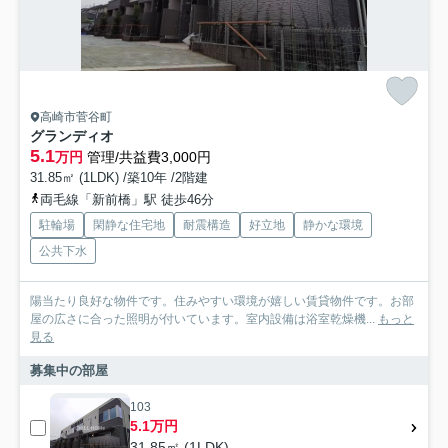
高崎市菅谷町
グランディオ
5.1
万円
管理/共益費3,000円
31.85㎡ (1LDK) /築10年 /2階建
両毛線「新前橋」駅 徒歩46分
駐輪場
閑静な住宅地
耐震構造
好立地
静かな環境
公共下水
陽当たり良好な物件です。住みやすい環境が嬉しい賃貸物件です。お部
屋の広さに合った照明が付いています。室内設備は浴室乾燥機...
もっと
見る
募集中の部屋
103
5.1万円
31.85㎡ (1LDK)