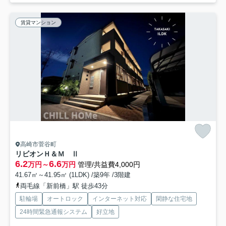
賃貸マンション
高崎市菅谷町
リビオンＨ＆Ｍ Ⅱ
6.2
6.6
万円～
万円
管理/共益費4,000円
41.67㎡～41.95㎡ (1LDK) /築9年 /3階建
両毛線「新前橋」駅 徒歩43分
駐輪場
オートロック
インターネット対応
閑静な住宅地
24時間緊急通報システム
好立地