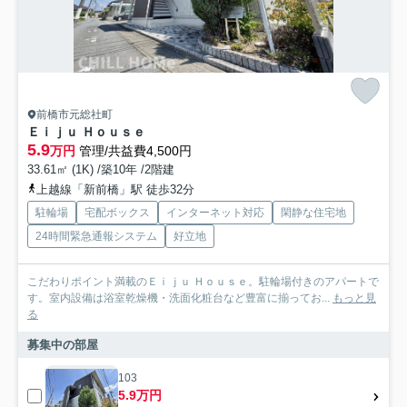
前橋市元総社町
Ｅｉｊｕ Ｈｏｕｓｅ
5.9
万円
管理/共益費4,500円
33.61㎡ (1K) /築10年 /2階建
上越線「新前橋」駅 徒歩32分
駐輪場
宅配ボックス
インターネット対応
閑静な住宅地
24時間緊急通報システム
好立地
こだわりポイント満載のＥｉｊｕ Ｈｏｕｓｅ。駐輪場付きのアパートで
す。室内設備は浴室乾燥機・洗面化粧台など豊富に揃ってお...
もっと見
る
募集中の部屋
103
5.9万円