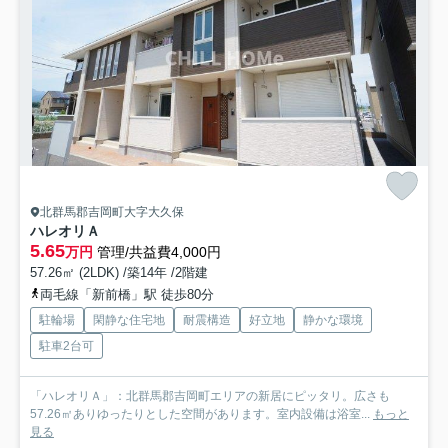
北群馬郡吉岡町大字大久保
ハレオリＡ
5.65
万円
管理/共益費4,000円
57.26㎡ (2LDK) /築14年 /2階建
両毛線「新前橋」駅 徒歩80分
駐輪場
閑静な住宅地
耐震構造
好立地
静かな環境
駐車2台可
「ハレオリＡ」：北群馬郡吉岡町エリアの新居にピッタリ。広さも
57.26㎡ありゆったりとした空間があります。室内設備は浴室...
もっと
見る