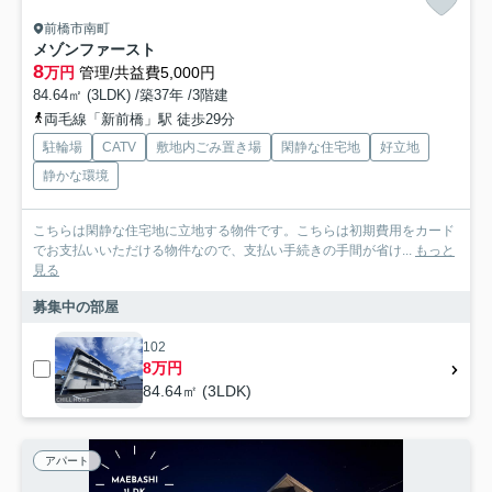
前橋市南町
メゾンファースト
8
万円
管理/共益費5,000円
84.64㎡ (3LDK) /築37年 /3階建
両毛線「新前橋」駅 徒歩29分
駐輪場
CATV
敷地内ごみ置き場
閑静な住宅地
好立地
静かな環境
こちらは閑静な住宅地に立地する物件です。こちらは初期費用をカード
でお支払いいただける物件なので、支払い手続きの手間が省け...
もっと
見る
募集中の部屋
102
8万円
84.64㎡ (3LDK)
アパート