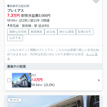
前橋市元総社町
プレミアス
7.3
万円
管理/共益費3,000円
59.64㎡ (2LDK) /築11年 /2階建
両毛線「新前橋」駅 徒歩8分
閑静な住宅地
耐震構造
好立地
静かな環境
駐車2台可
公共下水
こだわりポイント満載のプレミアス。こちらのお部屋で新しい生活を始
めてみませんか。2LDKは生活にゆとりができ穏やかな生活...
もっと見
る
募集中の部屋
201
7.3万円
59.64㎡ (2LDK)
アパート