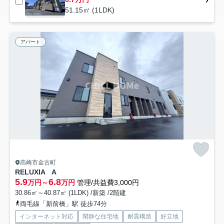
51.15㎡ (1LDK)
アパート
高崎市金古町
RELUXIA A
5.9
6.8
万円～
万円
管理/共益費3,000円
30.86㎡～40.87㎡ (1LDK) /新築 /2階建
両毛線「新前橋」駅 徒歩74分
インターネット対応
閑静な住宅地
耐震構造
好立地