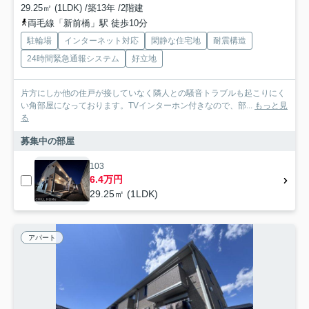
29.25㎡ (1LDK) /築13年 /2階建
両毛線「新前橋」駅 徒歩10分
駐輪場
インターネット対応
閑静な住宅地
耐震構造
24時間緊急通報システム
好立地
片方にしか他の住戸が接していなく隣人との騒音トラブルも起こりにく
い角部屋になっております。TVインターホン付きなので、部...
もっと見
る
募集中の部屋
103
6.4万円
29.25㎡ (1LDK)
アパート