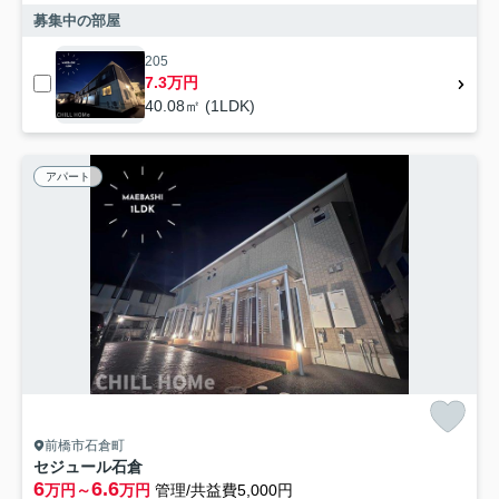
募集中の部屋
205
7.3万円
40.08㎡ (1LDK)
アパート
前橋市石倉町
セジュール石倉
6
6.6
万円～
万円
管理/共益費5,000円