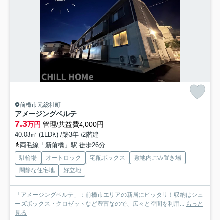
前橋市元総社町
アメージングベルテ
7.3
万円
管理/共益費4,000円
40.08㎡ (1LDK) /築3年 /2階建
両毛線「新前橋」駅 徒歩26分
駐輪場
オートロック
宅配ボックス
敷地内ごみ置き場
閑静な住宅地
好立地
「アメージングベルテ」：前橋市エリアの新居にピッタリ！収納はシュ
ーズボックス・クロゼットなど豊富なので、広々と空間を利用...
もっと
見る