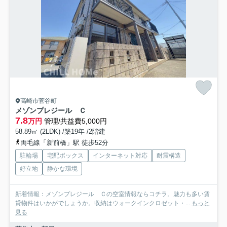
高崎市菅谷町
メゾンプレジール Ｃ
7.8
万円
管理/共益費5,000円
58.89㎡ (2LDK) /築19年 /2階建
両毛線「新前橋」駅 徒歩52分
駐輪場
宅配ボックス
インターネット対応
耐震構造
好立地
静かな環境
新着情報：メゾンプレジール Ｃの空室情報ならコチラ。魅力も多い賃
貸物件はいかがでしょうか。収納はウォークインクロゼット・...
もっと
見る