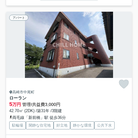
アパート
高崎市中尾町
ローラン
5
万円
管理/共益費3,000円
42.70㎡ (2DK) /築31年 /3階建
両毛線「新前橋」駅 徒歩36分
駐輪場
閑静な住宅地
好立地
静かな環境
公共下水