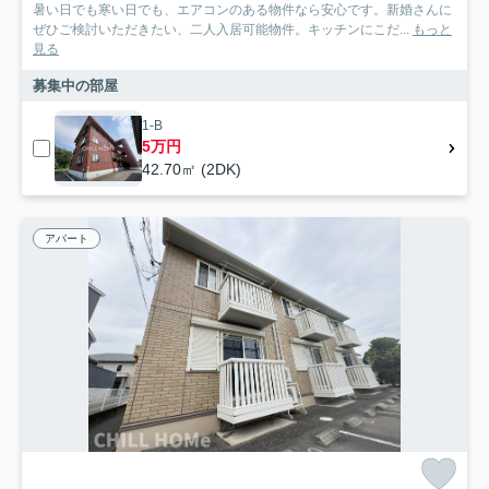
暑い日でも寒い日でも、エアコンのある物件なら安心です。新婚さんに
ぜひご検討いただきたい、二人入居可能物件。キッチンにこだ...
もっと
見る
募集中の部屋
1-B
5万円
42.70㎡ (2DK)
アパート