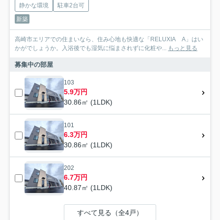
静かな環境
駐車2台可
新築
高崎市エリアでの住まいなら、住み心地も快適な「RELUXIA A」はい
かがでしょうか。入浴後でも湿気に悩まされずに化粧や...
もっと見る
募集中の部屋
103
5.9万円
30.86㎡ (1LDK)
101
6.3万円
30.86㎡ (1LDK)
202
6.7万円
40.87㎡ (1LDK)
すべて見る（全4戸）