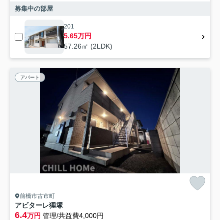
募集中の部屋
201
5.65万円
57.26㎡ (2LDK)
アパート
前橋市古市町
アビターレ狸塚
6.4
万円
管理/共益費4,000円