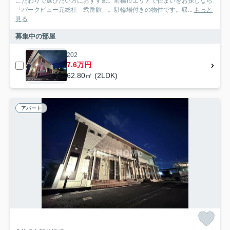
こだわりで選びたい方におすすめ。前橋市エリアで住まいをお探しなら
「パークビュー元総社 弐番館」。駐輪場付きの物件です。収...
もっと
見る
募集中の部屋
202
7.6万円
62.80㎡ (2LDK)
アパート