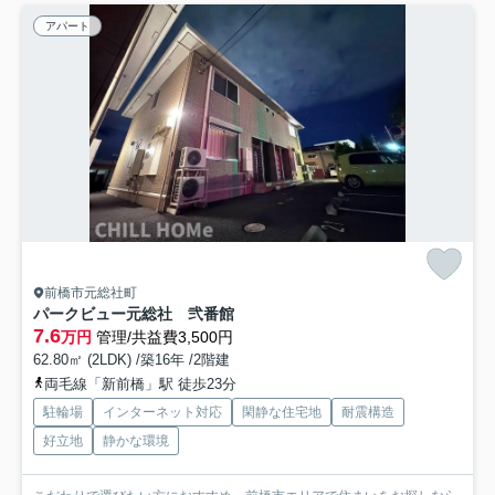
アパート
前橋市元総社町
パークビュー元総社 弐番館
7.6
万円
管理/共益費3,500円
62.80㎡ (2LDK) /築16年 /2階建
両毛線「新前橋」駅 徒歩23分
駐輪場
インターネット対応
閑静な住宅地
耐震構造
好立地
静かな環境