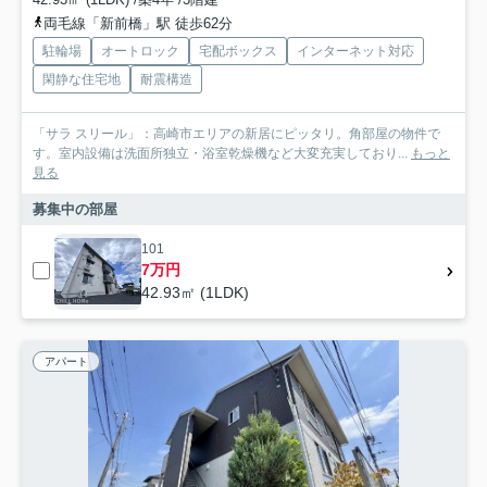
両毛線「新前橋」駅 徒歩62分
駐輪場
オートロック
宅配ボックス
インターネット対応
閑静な住宅地
耐震構造
「サラ スリール」：高崎市エリアの新居にピッタリ。角部屋の物件で
す。室内設備は洗面所独立・浴室乾燥機など大変充実しており...
もっと
見る
募集中の部屋
101
7万円
42.93㎡ (1LDK)
アパート