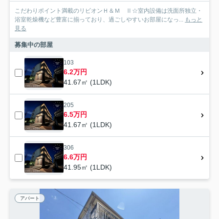
こだわりポイント満載のリビオンＨ＆Ｍ Ⅱ☆室内設備は洗面所独立・
浴室乾燥機など豊富に揃っており、過ごしやすいお部屋になっ...
もっと
見る
募集中の部屋
103
6.2万円
41.67㎡ (1LDK)
205
6.5万円
41.67㎡ (1LDK)
306
6.6万円
41.95㎡ (1LDK)
アパート