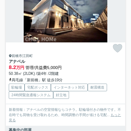
前橋市江田町
アナベル
8.2
万円
管理/共益費5,000円
50.38㎡ (2LDK) /築4年 /2階建
両毛線「新前橋」駅 徒歩19分
駐輪場
宅配ボックス
インターネット対応
耐震構造
24時間緊急通報システム
好立地
新着情報：アナベルの空室情報ならコチラ。駐輪場付きの物件です。不
在時でも荷物を受け取れるため、時間調整の手間が省ける宅配...
もっと
見る
募集中の部屋