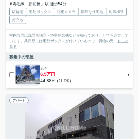
両毛線「新前橋」駅 徒歩54分
駐輪場
宅配ボックス
防犯カメラ
閑静な住宅地
耐震構造
好立地
室内設備は洗面所独立・浴室乾燥機などが揃っており、とても充実して
います。共用部には宅配ボックスが付いているので、荷物の受...
もっと
見る
募集中の部屋
204
6.5万円
44.88㎡ (1LDK)
アパート