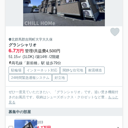
北群馬郡吉岡町大字大久保
グランシャリオ
6.7
万円
管理/共益費4,500円
51.15㎡ (1LDK) /築14年 /2階建
両毛線「新前橋」駅 徒歩79分
駐輪場
インターネット対応
閑静な住宅地
耐震構造
24時間緊急通報システム
好立地
ぜひ一度見ていただきたい、「グランシャリオ」です。追い焚き機能付
きのお風呂です。収納はシューズボックス・クロゼットなど豊...
もっと
見る
募集中の部屋
103
6.7万円