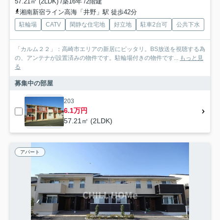
57.21㎡ (2LDK) /築16年 /2階建
湘南新宿ライン高海「井野」駅 徒歩42分
駐輪場
CATV
閑静な住宅地
好立地
駐車2台可
公共下水
「カルム２２」：高崎市エリアの新居にピッタリ。BS放送を視聴する為
の、アンテナが設置済みの物件です。駐輪場付きの物件です...
もっと見
る
募集中の部屋
203
6.1万円
57.21㎡ (2LDK)
アパート