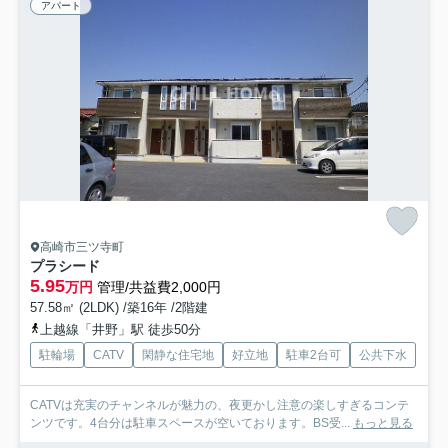
アパート
高崎市三ツ寺町
プラシード
5.95
万円
管理/共益費2,000円
57.58㎡ (2LDK) /築16年 /2階建
上越線「井野」駅 徒歩50分
駐輪場
CATV
閑静な住宅地
好立地
駐車2台可
公共下水
CATVは充実のチャンネルが魅力の、夜更かし注意の楽しすぎるコンテ
ンツです。4台分は駐車スペースが空いております。BS受...
もっと見る