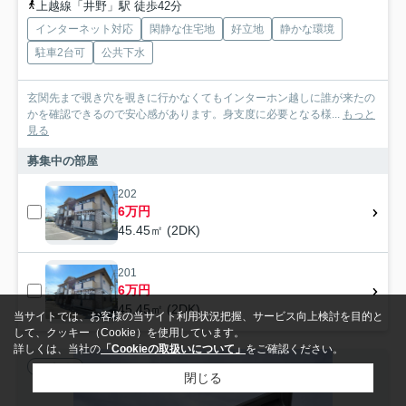
上越線「井野」駅 徒歩42分
インターネット対応
閑静な住宅地
好立地
静かな環境
駐車2台可
公共下水
玄関先まで覗き穴を覗きに行かなくてもインターホン越しに誰が来たの
かを確認できるので安心感があります。身支度に必要となる様...
もっと
見る
募集中の部屋
202
6万円
45.45㎡ (2DK)
201
6万円
45.45㎡ (2DK)
当サイトでは、お客様の当サイト利用状況把握、サービス向上検討を目的と
して、クッキー（Cookie）を使用しています。
詳しくは、当社の
「Cookieの取扱いについて」
をご確認ください。
アパート
閉じる