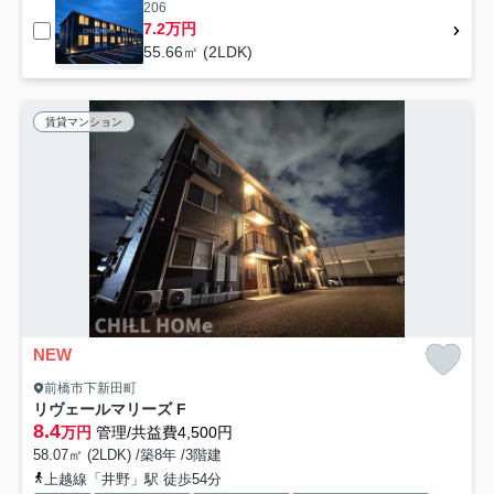
206
7.2万円
55.66㎡ (2LDK)
賃貸マンション
NEW
前橋市下新田町
リヴェールマリーズ F
8.4
万円
管理/共益費4,500円
58.07㎡ (2LDK) /築8年 /3階建
上越線「井野」駅 徒歩54分