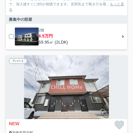
で、加入後すぐにBSが視聴できます。玄関先まで覗き穴を覗...
もっと見
る
募集中の部屋
2階
6.5万円
59.95㎡ (2LDK)
アパート
NEW
高崎市菅谷町