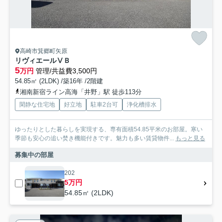
高崎市箕郷町矢原
リヴィエールⅤＢ
5
万円
管理/共益費3,500円
54.85㎡ (2LDK) /築16年 /2階建
湘南新宿ライン高海「井野」駅 徒歩113分
閑静な住宅地
好立地
駐車2台可
浄化槽排水
ゆったりとした暮らしを実現する、専有面積54.85平米のお部屋。寒い
季節も安心の追い焚き機能付きです。魅力も多い賃貸物件...
もっと見る
募集中の部屋
202
5万円
54.85㎡ (2LDK)