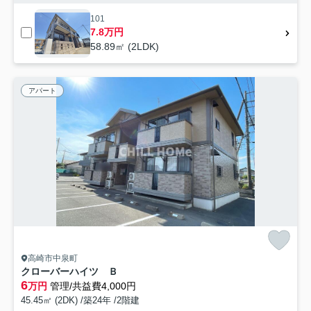
101
7.8万円
58.89㎡ (2LDK)
アパート
高崎市中泉町
クローバーハイツ Ｂ
6
万円
管理/共益費4,000円
45.45㎡ (2DK) /築24年 /2階建