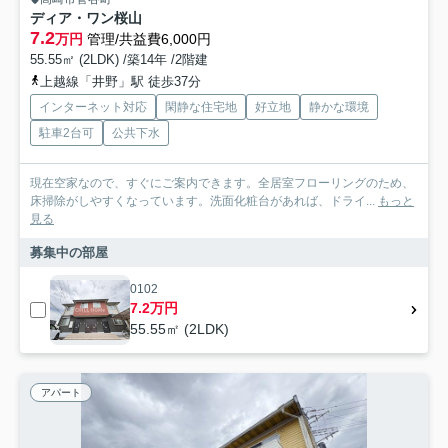
ディア・ワン桜山
7.2
万円
管理/共益費6,000円
55.55㎡ (2LDK) /築14年 /2階建
上越線「井野」駅 徒歩37分
インターネット対応
閑静な住宅地
好立地
静かな環境
駐車2台可
公共下水
現在空家なので、すぐにご案内できます。全居室フローリングのため、
床掃除がしやすくなっています。洗面化粧台があれば、ドライ...
もっと
見る
募集中の部屋
0102
7.2万円
55.55㎡ (2LDK)
アパート