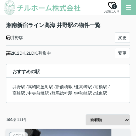
0
お気に入り
湘南新宿ライン高海 井野駅の物件一覧
井野駅
変更
2K,2DK,2LDK,募集中
変更
おすすめの駅
井野駅
/
高崎問屋町駅
/
新前橋駅
/
北高崎駅
/
前橋駅
/
高崎駅
/
中央前橋駅
/
群馬総社駅
/
伊勢崎駅
/
城東駅
100
棟
111
件
アパート