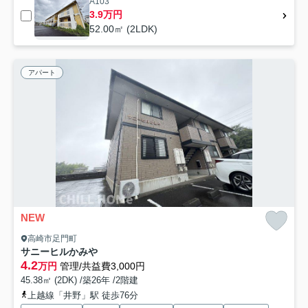
A103
3.9万円
52.00㎡ (2LDK)
アパート
NEW
高崎市足門町
サニーヒルかみや
4.2
万円
管理/共益費3,000円
45.38㎡ (2DK) /築26年 /2階建
上越線「井野」駅 徒歩76分