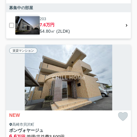
募集中の部屋
203
7.6万円
54.80㎡ (2LDK)
賃貸マンション
NEW
高崎市貝沢町
ボンヴォヤージュ
6.6
万円
管理/共益費3,500円