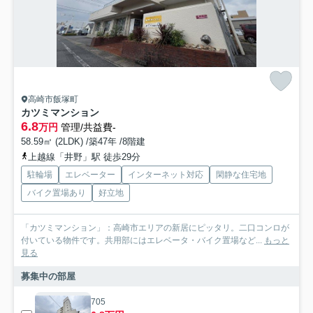
高崎市飯塚町
カツミマンション
6.8
万円
管理/共益費-
58.59㎡ (2LDK) /築47年 /8階建
上越線「井野」駅 徒歩29分
駐輪場
エレベーター
インターネット対応
閑静な住宅地
バイク置場あり
好立地
「カツミマンション」：高崎市エリアの新居にピッタリ。二口コンロが
付いている物件です。共用部にはエレベータ・バイク置場など...
もっと
見る
募集中の部屋
705