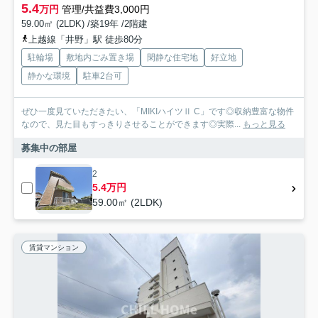
5.4
万円
管理/共益費3,000円
59.00㎡ (2LDK) /築19年 /2階建
上越線「井野」駅 徒歩80分
駐輪場
敷地内ごみ置き場
閑静な住宅地
好立地
静かな環境
駐車2台可
ぜひ一度見ていただきたい、「MIKIハイツⅡ C」です◎収納豊富な物件
なので、見た目もすっきりさせることができます◎実際...
もっと見る
募集中の部屋
2
5.4万円
59.00㎡ (2LDK)
賃貸マンション