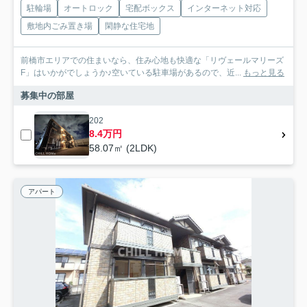
駐輪場
オートロック
宅配ボックス
インターネット対応
敷地内ごみ置き場
閑静な住宅地
前橋市エリアでの住まいなら、住み心地も快適な「リヴェールマリーズ
F」はいかがでしょうか♪空いている駐車場があるので、近...
もっと見る
募集中の部屋
202
8.4万円
58.07㎡ (2LDK)
アパート