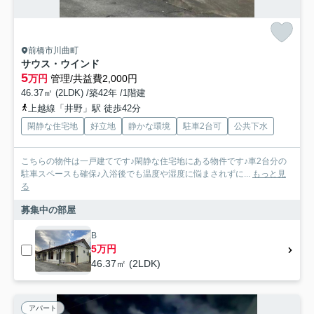
前橋市川曲町
サウス・ウインド
5
万円
管理/共益費2,000円
46.37㎡ (2LDK) /築42年 /1階建
上越線「井野」駅 徒歩42分
閑静な住宅地
好立地
静かな環境
駐車2台可
公共下水
こちらの物件は一戸建てです♪閑静な住宅地にある物件です♪車2台分の
駐車スペースも確保♪入浴後でも温度や湿度に悩まされずに...
もっと見
る
募集中の部屋
B
5万円
46.37㎡ (2LDK)
アパート