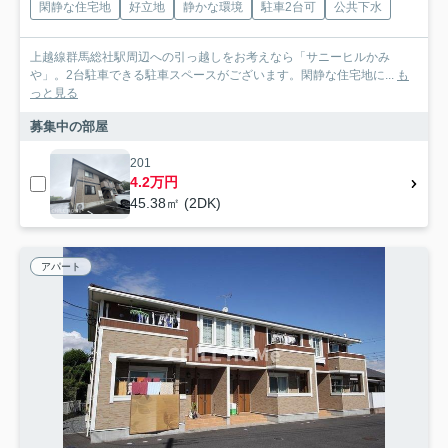
閑静な住宅地
好立地
静かな環境
駐車2台可
公共下水
上越線群馬総社駅周辺への引っ越しをお考えなら「サニーヒルかみ
や」。2台駐車できる駐車スペースがございます。閑静な住宅地に...
も
っと見る
募集中の部屋
201
4.2万円
45.38㎡ (2DK)
アパート