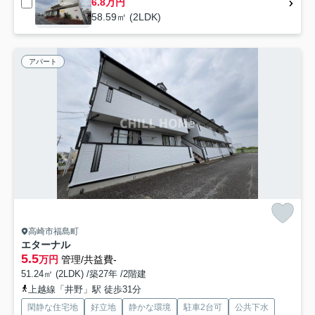
6.8万円
58.59㎡ (2LDK)
アパート
高崎市福島町
エターナル
5.5
万円
管理/共益費-
51.24㎡ (2LDK) /築27年 /2階建
上越線「井野」駅 徒歩31分
閑静な住宅地
好立地
静かな環境
駐車2台可
公共下水