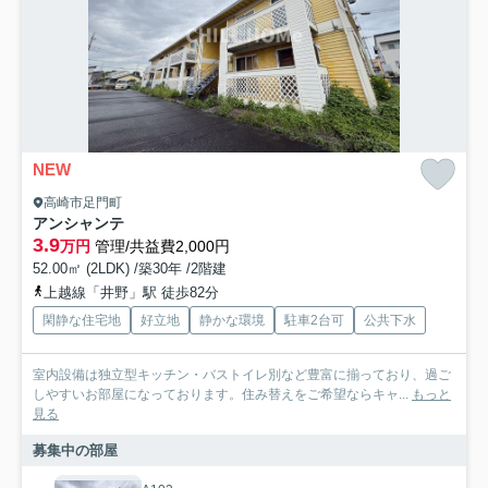
NEW
高崎市足門町
アンシャンテ
3.9
万円
管理/共益費2,000円
52.00㎡ (2LDK) /築30年 /2階建
上越線「井野」駅 徒歩82分
閑静な住宅地
好立地
静かな環境
駐車2台可
公共下水
室内設備は独立型キッチン・バストイレ別など豊富に揃っており、過ご
しやすいお部屋になっております。住み替えをご希望ならキャ...
もっと
見る
募集中の部屋