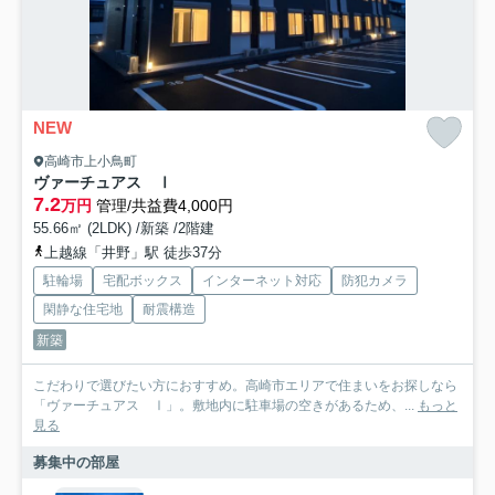
NEW
高崎市上小鳥町
ヴァーチュアス Ⅰ
7.2
万円
管理/共益費4,000円
55.66㎡ (2LDK) /新築 /2階建
上越線「井野」駅 徒歩37分
駐輪場
宅配ボックス
インターネット対応
防犯カメラ
閑静な住宅地
耐震構造
新築
こだわりで選びたい方におすすめ。高崎市エリアで住まいをお探しなら
「ヴァーチュアス Ⅰ」。敷地内に駐車場の空きがあるため、...
もっと
見る
募集中の部屋