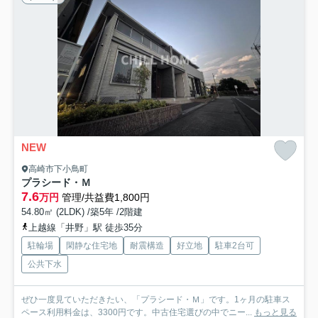
NEW
高崎市下小鳥町
プラシード・Ｍ
7.6
万円
管理/共益費1,800円
54.80㎡ (2LDK) /築5年 /2階建
上越線「井野」駅 徒歩35分
駐輪場
閑静な住宅地
耐震構造
好立地
駐車2台可
公共下水
ぜひ一度見ていただきたい、「プラシード・Ｍ」です。1ヶ月の駐車ス
ペース利用料金は、3300円です。中古住宅選びの中でニー...
もっと見る