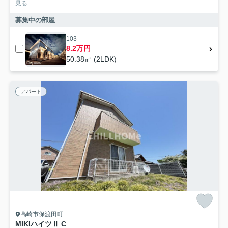
見る
募集中の部屋
103
8.2万円
50.38㎡ (2LDK)
アパート
高崎市保渡田町
MIKIハイツⅡ C