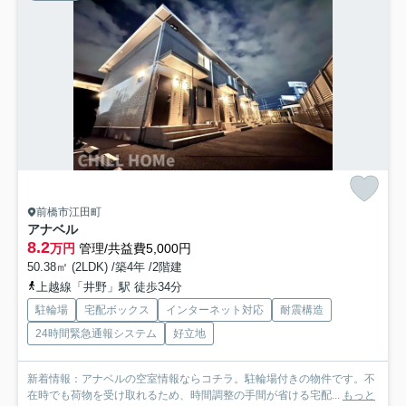
前橋市江田町
アナベル
8.2
万円
管理/共益費5,000円
50.38㎡ (2LDK) /築4年 /2階建
上越線「井野」駅 徒歩34分
駐輪場
宅配ボックス
インターネット対応
耐震構造
24時間緊急通報システム
好立地
新着情報：アナベルの空室情報ならコチラ。駐輪場付きの物件です。不
在時でも荷物を受け取れるため、時間調整の手間が省ける宅配...
もっと