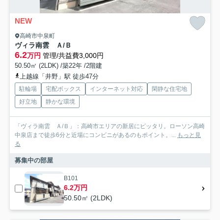
NEW
高崎市中泉町
ヴィラ南雲 Ａ/Ｂ
6.2
万円
管理/共益費3,000円
50.50㎡ (2LDK) /築22年 /2階建
上越線「井野」駅 徒歩47分
駐輪場
宅配ボックス
インターネット対応
閑静な住宅地
好立地
静かな環境
「ヴィラ南雲 Ａ/Ｂ」：高崎市エリアの新居にピッタリ。ローソン高崎
中泉店まで徒歩6分と近場にコンビニがあるのもポイント。...
もっと見
る
募集中の部屋
B101
6.2万円
50.50㎡ (2LDK)