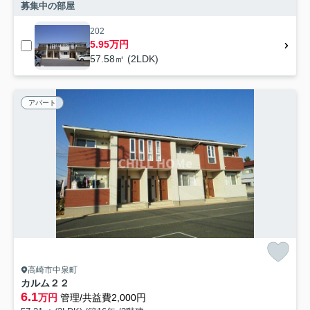
募集中の部屋
202
5.95万円
57.58㎡ (2LDK)
アパート
高崎市中泉町
カルム２２
6.1
万円
管理/共益費2,000円