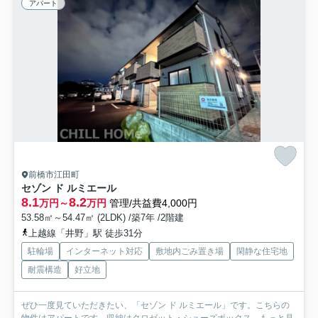
アパート
前橋市江田町
セゾン ド ルミエール
8.1
8.2
万円～
万円
管理/共益費4,000円
53.58㎡～54.47㎡ (2LDK) /築7年 /2階建
上越線「井野」駅 徒歩31分
駐輪場
インターネット対応
敷地内ごみ置き場
閑静な住宅地
耐震構造
好立地
ぜひ一度見ていただきたい、「セゾン ド ルミエール」です。こちらの