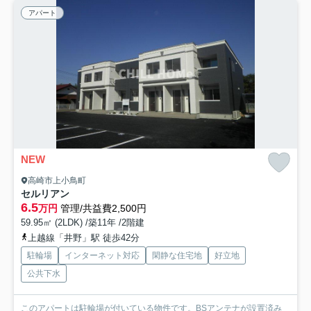
アパート
NEW
高崎市上小鳥町
セルリアン
6.5
万円
管理/共益費2,500円
59.95㎡ (2LDK) /築11年 /2階建
上越線「井野」駅 徒歩42分
駐輪場
インターネット対応
閑静な住宅地
好立地
公共下水
このアパートは駐輪場が付いている物件です。BSアンテナが設置済み