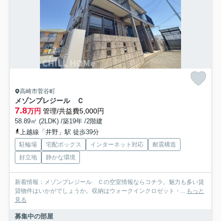
高崎市菅谷町
メゾンプレジール Ｃ
7.8
万円
管理/共益費5,000円
58.89㎡ (2LDK) /築19年 /2階建
上越線「井野」駅 徒歩39分
駐輪場
宅配ボックス
インターネット対応
耐震構造
好立地
静かな環境
新着情報：メゾンプレジール Ｃの空室情報ならコチラ。魅力も多い賃
貸物件はいかがでしょうか。収納はウォークインクロゼット・...
もっと
見る
募集中の部屋