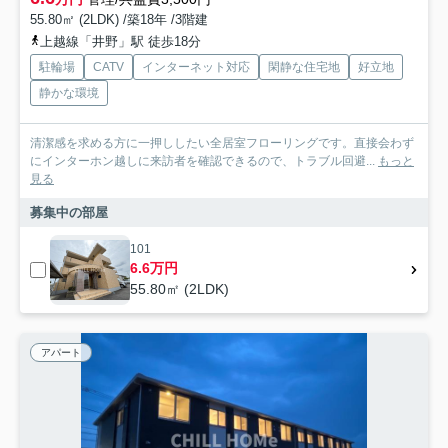
55.80㎡ (2LDK) /築18年 /3階建
上越線「井野」駅 徒歩18分
駐輪場
CATV
インターネット対応
閑静な住宅地
好立地
静かな環境
清潔感を求める方に一押ししたい全居室フローリングです。直接会わず
にインターホン越しに来訪者を確認できるので、トラブル回避...
もっと
見る
募集中の部屋
101
6.6万円
55.80㎡ (2LDK)
アパート