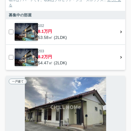
物件はアパートです。収納はクロゼット・シューズボックス...
もっと見
る
募集中の部屋
102
8.1万円
53.58㎡ (2LDK)
203
8.2万円
54.47㎡ (2LDK)
一戸建て