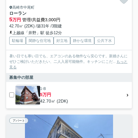
高崎市中尾町
ローラン
5
万円
管理/共益費3,000円
42.70㎡ (2DK) /築31年 /3階建
上越線「井野」駅 徒歩12分
駐輪場
閑静な住宅地
好立地
静かな環境
公共下水
暑い日でも寒い日でも、エアコンのある物件なら安心です。新婚さんに
ぜひご検討いただきたい、二人入居可能物件。キッチンにこだ...
もっと
見る
募集中の部屋
1-B
5万円
42.70㎡ (2DK)
アパート