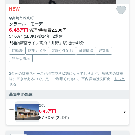
NEW
高崎市棟高町
クラール モーデ
6.45
万円
管理/共益費2,200円
57.63㎡ (2LDK) /築14年 /2階建
湘南新宿ライン高海「井野」駅 徒歩41分
駐輪場
防犯カメラ
閑静な住宅地
耐震構造
好立地
静かな環境
2台分の駐車スペースが現在空き状態になっております。敷地内の駐車
場に空きがあるので、是非ご利用ください。室内設備は洗面化...
もっと
見る
募集中の部屋
203
6.45万円
57.63㎡ (2LDK)