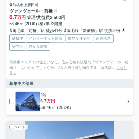
前橋市上新田町
ヴァンヴェール・前橋Ⅲ
6.7
万円
管理/共益費3,500円
58.46㎡ (2LDK) /築7年 /2階建
両毛線「前橋」駅 徒歩41分
両毛線「新前橋」駅 徒歩39分
上毛電
駐輪場
インターネット対応
閑静な住宅地
耐震構造
好立地
静かな環境
前橋市エリアでの住まいなら、住み心地も快適な「ヴァンヴェール・前
橋Ⅲ」はいかがでしょうか。2人入居可能な物件です。室内設...
もっと
見る
募集中の部屋
2階
6.7万円
58.46㎡ (2LDK)
アパート