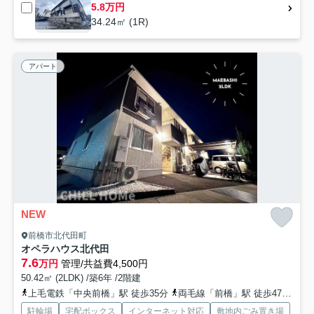
5.8万円
34.24㎡ (1R)
アパート
NEW
前橋市北代田町
オペラハウス北代田
7.6
万円
管理/共益費4,500円
50.42㎡ (2LDK) /築6年 /2階建
上毛電鉄「中央前橋」駅 徒歩35分
両毛線「前橋」駅 徒歩47分
上
駐輪場
宅配ボックス
インターネット対応
敷地内ごみ置き場