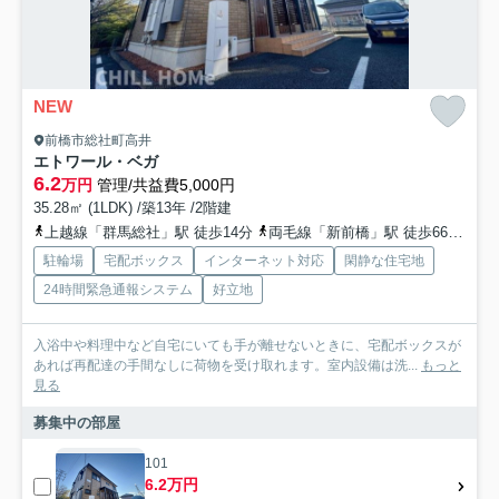
NEW
前橋市総社町高井
エトワール・ベガ
6.2
万円
管理/共益費5,000円
35.28㎡ (1LDK) /築13年 /2階建
上越線「群馬総社」駅 徒歩14分
両毛線「新前橋」駅 徒歩66分
上
駐輪場
宅配ボックス
インターネット対応
閑静な住宅地
24時間緊急通報システム
好立地
入浴中や料理中など自宅にいても手が離せないときに、宅配ボックスが
あれば再配達の手間なしに荷物を受け取れます。室内設備は洗...
もっと
見る
募集中の部屋
101
6.2万円