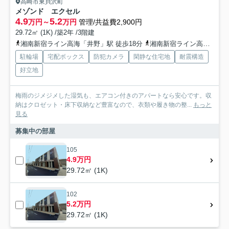
高崎市東貝沢町
メゾンド エクセル
4.9
5.2
万円～
万円
管理/共益費2,900円
29.72㎡ (1K) /築2年 /3階建
湘南新宿ライン高海「井野」駅 徒歩18分
湘南新宿ライン高海「高崎問屋町」駅 徒歩24分
駐輪場
宅配ボックス
防犯カメラ
閑静な住宅地
耐震構造
好立地
梅雨のジメジメした湿気も、エアコン付きのアパートなら安心です。収
納はクロゼット・床下収納など豊富なので、衣類や履き物の整...
もっと
見る
募集中の部屋
105
4.9万円
29.72㎡ (1K)
102
5.2万円
29.72㎡ (1K)