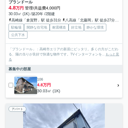
プランドール
4.8
万円
管理/共益費4,000円
30.03㎡ (1K) /築20年 /2階建
高崎線「倉賀野」駅 徒歩31分
八高線「北藤岡」駅 徒歩27分
上信
駐輪場
閑静な住宅地
耐震構造
好立地
静かな環境
公共下水
「プランドール」：高崎市エリアの新居にピッタリ。多くの方がこだわ
る、陽の当りが良好で快適な物件です。TVインターフォンを...
もっと見
る
募集中の部屋
106
4.8万円
30.03㎡ (1K)
アパート