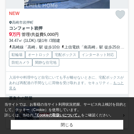
NEW
高崎市岩押町
コンフォート岩押
9
万円
管理/共益費5,000円
34.47㎡ (1LDK) /築1年 /3階建
高崎線「高崎」駅 徒歩10分
上信電鉄「南高崎」駅 徒歩25分
上信
駐輪場
オートロック
宅配ボックス
インターネット対応
防犯カメラ
閑静な住宅地
入浴中や料理中など自宅にいても手が離せないときに、宅配ボックスが
あれば再配達の手間なしに荷物を受け取れます。セキュリティ...
もっと
見る
募集中の部屋
当サイトでは、お客様の当サイト利用状況把握、サービス向上検討を目的と
105
して、クッキー（Cookie）を使用しています。
9万円
詳しくは、当社の
「Cookieの取扱いについて」
をご確認ください。
34.47㎡ (1LDK)
閉じる