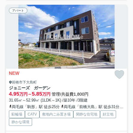
アパート
NEW
前橋市下大島町
ジョニーズ ガーデン
4.95
5.85
万円～
万円
管理/共益費1,800円
31.65㎡～52.99㎡ (1LDK～1K) /築10年 /3階建
両毛線「駒形」駅 徒歩25分
両毛線「前橋大島」駅 徒歩31分
上毛
駐輪場
CATV
敷地内ごみ置き場
閑静な住宅地
好立地
静かな環境