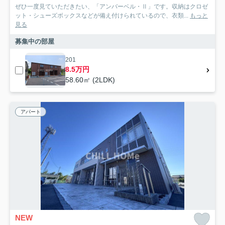
ぜひ一度見ていただきたい、「アンバーベル・Ⅱ」です。収納はクロゼ
ット・シューズボックスなどが備え付けられているので、衣類...
もっと
見る
募集中の部屋
201
8.5万円
58.60㎡ (2LDK)
アパート
NEW