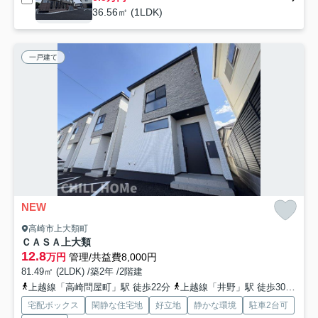
36.56㎡ (1LDK)
一戸建て
NEW
高崎市上大類町
ＣＡＳＡ上大類
12.8
万円
管理/共益費8,000円
81.49㎡ (2LDK) /築2年 /2階建
上越線「高崎問屋町」駅 徒歩22分
上越線「井野」駅 徒歩30分
高
宅配ボックス
閑静な住宅地
好立地
静かな環境
駐車2台可