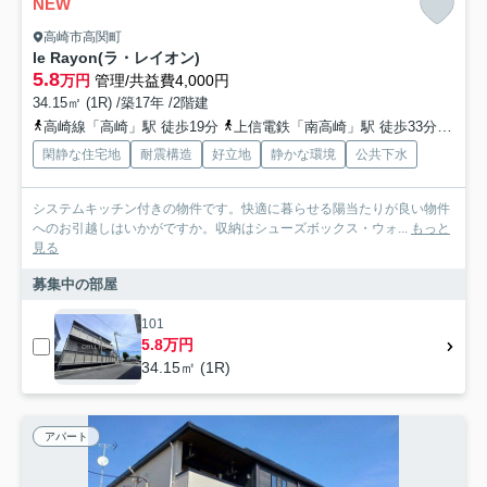
NEW
高崎市高関町
le Rayon(ラ・レイオン)
5.8
万円
管理/共益費4,000円
34.15㎡ (1R) /築17年 /2階建
高崎線「高崎」駅 徒歩19分
上信電鉄「南高崎」駅 徒歩33分
上信
閑静な住宅地
耐震構造
好立地
静かな環境
公共下水
システムキッチン付きの物件です。快適に暮らせる陽当たりが良い物件
へのお引越しはいかがですか。収納はシューズボックス・ウォ...
もっと
見る
募集中の部屋
101
5.8万円
34.15㎡ (1R)
アパート