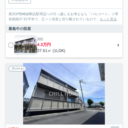
東武伊勢崎線剛志駅周辺への引っ越しをお考えなら「パルコート」☆専
有面積37.61平米で、広々☆浴室と切り離されているので...
もっと見る
募集中の部屋
202
4.3万円
37.61㎡ (1LDK)
アパート