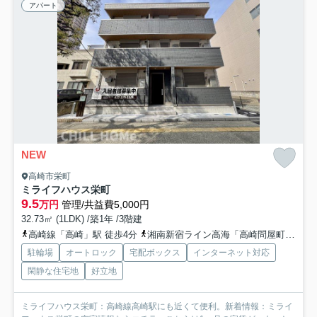
アパート
NEW
高崎市栄町
ミライフハウス栄町
9.5
万円
管理/共益費5,000円
32.73㎡ (1LDK) /築1年 /3階建
高崎線「高崎」駅 徒歩4分
湘南新宿ライン高海「高崎問屋町」駅 徒歩40分
駐輪場
オートロック
宅配ボックス
インターネット対応
閑静な住宅地
好立地
ミライフハウス栄町：高崎線高崎駅にも近くて便利。新着情報：ミライ