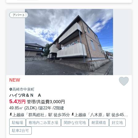
アパート
NEW
高崎市中泉町
ハイツR＆Ｎ A
5.4
万円
管理/共益費3,000円
49.85㎡ (2LDK) /築22年 /2階建
上越線「群馬総社」駅 徒歩35分
上越線「八木原」駅 徒歩45分
上
駐輪場
敷地内ごみ置き場
閑静な住宅地
耐震構造
好立地
駐車2台可