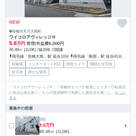
NEW
前橋市天川大島町
ワイコロアヴィレッジＨ
5.6
万円
管理/共益費6,000円
40.48㎡ (1LDK) /築20年 /2階建
両毛線「前橋大島」駅 徒歩10分
両毛線「駒形」駅 徒歩41分
上毛
駐輪場
インターネット対応
防犯カメラ
閑静な住宅地
好立地
静かな環境
「ワイコロアヴィレッジＨ」：前橋市エリアの新居にピッタリ◎転居先
に住み心地も良いこちらの賃貸物件◎充実した新生活を過ごし...
もっと
見る
募集中の部屋
202
5.6万円
40.48㎡ (1LDK)