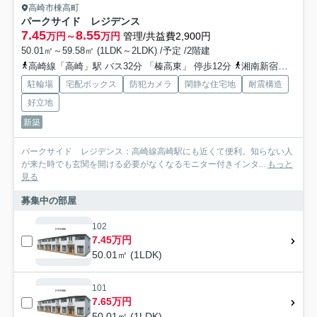
高崎市棟高町
パークサイド レジデンス
7.45
8.55
万円～
万円
管理/共益費2,900円
50.01㎡～59.58㎡ (1LDK～2LDK) /予定 /2階建
高崎線「高崎」駅 バス32分 「榛高東」 停歩12分
湘南新宿ライン高海「井野」駅 徒歩48分
駐輪場
宅配ボックス
防犯カメラ
閑静な住宅地
耐震構造
好立地
新築
パークサイド レジデンス：高崎線高崎駅にも近くて便利。知らない人
が来た時でも玄関を開ける必要がなくなるモニター付きインタ...
もっと
見る
募集中の部屋
102
7.45万円
50.01㎡ (1LDK)
101
7.65万円
50.01㎡ (1LDK)