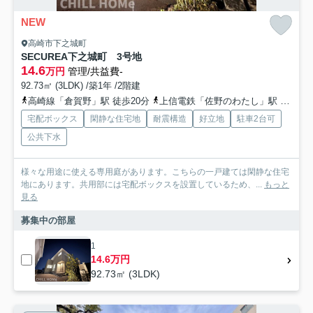
NEW
高崎市下之城町
SECUREA下之城町 3号地
14.6
万円
管理/共益費-
92.73㎡ (3LDK) /築1年 /2階建
高崎線「倉賀野」駅 徒歩20分
上信電鉄「佐野のわたし」駅 徒歩32分
宅配ボックス
閑静な住宅地
耐震構造
好立地
駐車2台可
公共下水
様々な用途に使える専用庭があります。こちらの一戸建ては閑静な住宅
地にあります。共用部には宅配ボックスを設置しているため、...
もっと
見る
募集中の部屋
1
14.6万円
92.73㎡ (3LDK)