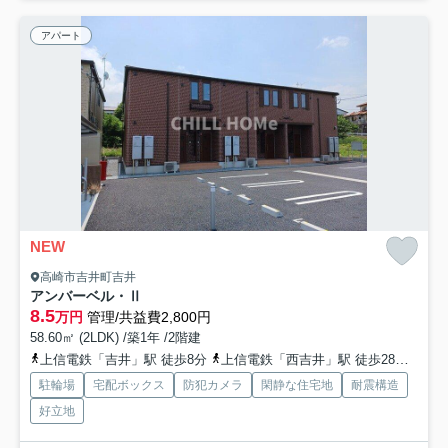
アパート
NEW
高崎市吉井町吉井
アンバーベル・Ⅱ
8.5
万円
管理/共益費2,800円
58.60㎡ (2LDK) /築1年 /2階建
上信電鉄「吉井」駅 徒歩8分
上信電鉄「西吉井」駅 徒歩28分
上信
駐輪場
宅配ボックス
防犯カメラ
閑静な住宅地
耐震構造
好立地