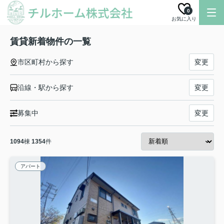
0
お気に入り
賃貸新着物件の一覧
市区町村から探す
変更
沿線・駅から探す
変更
募集中
変更
1094
棟
1354
件
アパート