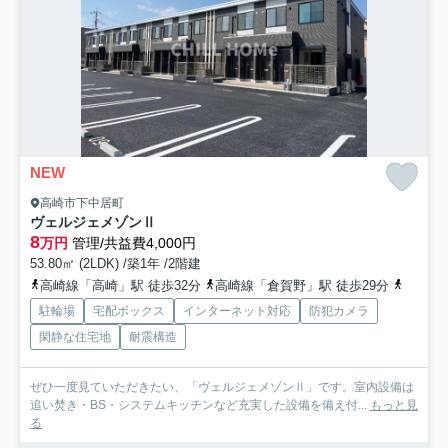
NEW
高崎市下中居町
ヴェルジェメゾンⅡ
8
万円
管理/共益費4,000円
53.80㎡ (2LDK) /築1年 /2階建
高崎線「高崎」駅 徒歩32分
高崎線「倉賀野」駅 徒歩29分
上信電
駐輪場
宅配ボックス
インターネット対応
防犯カメラ
閑静な住宅地
耐震構造
ぜひ一度見ていただきたい、「ヴェルジェメゾンⅡ」です。室内設備は
追い焚き・BS・システムキッチンなど充実した設備を備え付...
もっと見
る