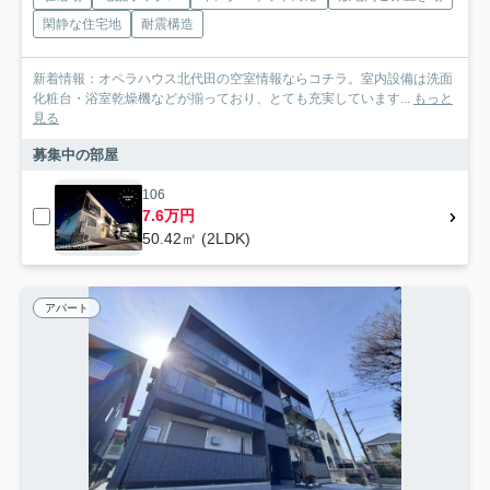
閑静な住宅地
耐震構造
新着情報：オペラハウス北代田の空室情報ならコチラ。室内設備は洗面
化粧台・浴室乾燥機などが揃っており、とても充実しています...
もっと
見る
募集中の部屋
106
7.6万円
50.42㎡ (2LDK)
アパート