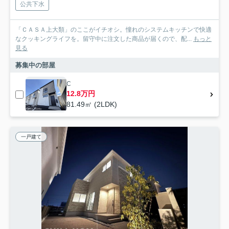
公共下水
「ＣＡＳＡ上大類」のここがイチオシ。憧れのシステムキッチンで快適
なクッキングライフを。留守中に注文した商品が届くので、配...
もっと
見る
募集中の部屋
C
12.8万円
81.49㎡ (2LDK)
一戸建て