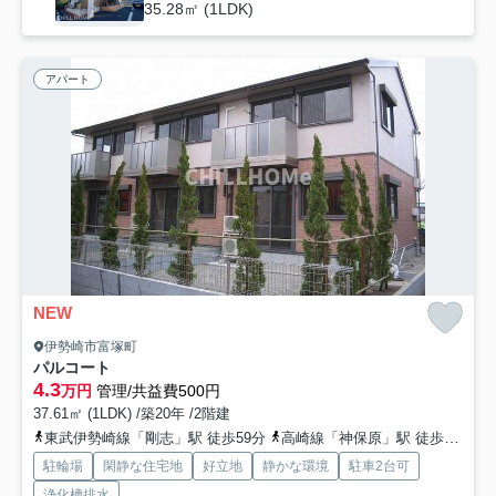
35.28㎡ (1LDK)
アパート
NEW
伊勢崎市富塚町
パルコート
4.3
万円
管理/共益費500円
37.61㎡ (1LDK) /築20年 /2階建
東武伊勢崎線「剛志」駅 徒歩59分
高崎線「神保原」駅 徒歩84分
駐輪場
閑静な住宅地
好立地
静かな環境
駐車2台可
浄化槽排水