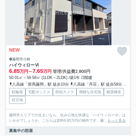
NEW
藤岡市小林
ハイウィローⅥ
6.85
7.65
万円～
万円
管理/共益費2,800円
50.01㎡～59.58㎡ (1LDK～2LDK) /築1年 /2階建
八高線「群馬藤岡」駅 徒歩10分
八高線「丹荘」駅 徒歩58分
高崎
駐輪場
宅配ボックス
防犯カメラ
閑静な住宅地
耐震構造
好立地
藤岡市エリアでの住まいなら、住み心地も快適な「ハイウィローⅥ」は
いかがでしょうか。こちらは賃料6.85万円の物件です。藤...
もっと見る
募集中の部屋