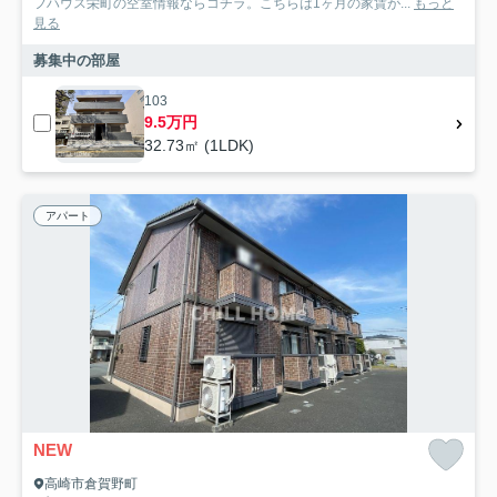
フハウス栄町の空室情報ならコチラ。こちらは1ヶ月の家賃が...
もっと
見る
募集中の部屋
103
9.5万円
32.73㎡ (1LDK)
アパート
NEW
高崎市倉賀野町