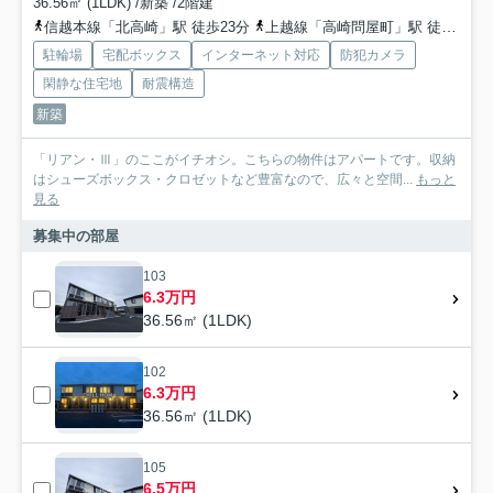
36.56㎡ (1LDK) /新築 /2階建
信越本線「北高崎」駅 徒歩23分
上越線「高崎問屋町」駅 徒歩26分
駐輪場
宅配ボックス
インターネット対応
防犯カメラ
閑静な住宅地
耐震構造
新築
「リアン・Ⅲ」のここがイチオシ。こちらの物件はアパートです。収納
はシューズボックス・クロゼットなど豊富なので、広々と空間...
もっと
見る
募集中の部屋
103
6.3万円
36.56㎡ (1LDK)
102
6.3万円
36.56㎡ (1LDK)
105
6.5万円