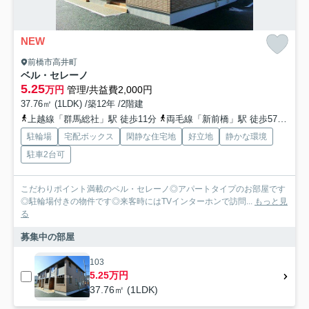
NEW
前橋市高井町
ベル・セレーノ
5.25
万円
管理/共益費2,000円
37.76㎡ (1LDK) /築12年 /2階建
上越線「群馬総社」駅 徒歩11分
両毛線「新前橋」駅 徒歩57分
上
駐輪場
宅配ボックス
閑静な住宅地
好立地
静かな環境
駐車2台可
こだわりポイント満載のベル・セレーノ◎アパートタイプのお部屋です
◎駐輪場付きの物件です◎来客時にはTVインターホンで訪問...
もっと見
る
募集中の部屋
103
5.25万円
37.76㎡ (1LDK)