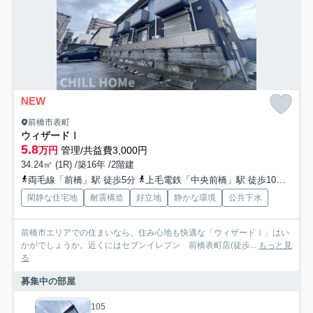
NEW
前橋市表町
ウィザードⅠ
5.8
万円
管理/共益費3,000円
34.24㎡ (1R) /築16年 /2階建
両毛線「前橋」駅 徒歩5分
上毛電鉄「中央前橋」駅 徒歩10分
上毛
閑静な住宅地
耐震構造
好立地
静かな環境
公共下水
前橋市エリアでの住まいなら、住み心地も快適な「ウィザードⅠ」はい
かがでしょうか。近くにはセブンイレブン 前橋表町店(徒歩...
もっと見
る
募集中の部屋
105