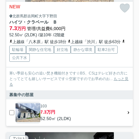
NEW
北群馬郡吉岡町大字下野田
ハイツ・クラベール Ｂ
7.3
万円
管理/共益費6,000円
52.50㎡ (2LDK) /築10年 /2階建
上越線「八木原」駅 徒歩18分
上越線「渋川」駅 徒歩63分
上越線
駐輪場
閑静な住宅地
好立地
静かな環境
駐車2台可
公共下水
寒い季節も安心の追い焚き機能付きです☆BS、CSはテレビ好きの方に
とってとても嬉しいサービスです☆空家ですのでお早めのお...
もっと見
る
募集中の部屋
103
7.3万円
52.50㎡ (2LDK)
アパート