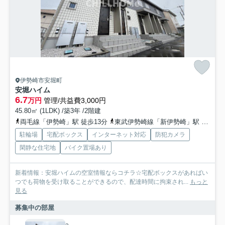
伊勢崎市安堀町
安堀ハイム
6.7
万円
管理/共益費3,000円
45.80㎡ (1LDK) /築3年 /2階建
両毛線「伊勢崎」駅 徒歩13分
東武伊勢崎線「新伊勢崎」駅 徒歩30分
駐輪場
宅配ボックス
インターネット対応
防犯カメラ
閑静な住宅地
バイク置場あり
新着情報：安堀ハイムの空室情報ならコチラ☆宅配ボックスがあればい
つでも荷物を受け取ることができるので、配達時間に拘束され...
もっと
見る
募集中の部屋