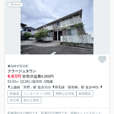
アパート
高崎市菅谷町
クラージュタウン
6.6
万円
管理/共益費4,000円
63.63㎡ (2LDK) /築20年 /2階建
上越線「井野」駅 徒歩31分
両毛線「新前橋」駅 徒歩44分
上越線
駐輪場
インターネット対応
閑静な住宅地
耐震構造
好立地
静かな環境
駐輪場付きの物件です。駐車2台可物件です。収納はシューズボック