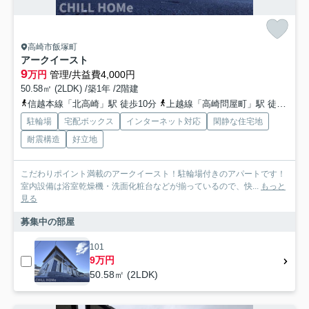
高崎市飯塚町
アークイースト
9
万円
管理/共益費4,000円
50.58㎡ (2LDK) /築1年 /2階建
信越本線「北高崎」駅 徒歩10分
上越線「高崎問屋町」駅 徒歩22分
駐輪場
宅配ボックス
インターネット対応
閑静な住宅地
耐震構造
好立地
こだわりポイント満載のアークイースト！駐輪場付きのアパートです！
室内設備は浴室乾燥機・洗面化粧台などが揃っているので、快...
もっと
見る
募集中の部屋
101
9万円
50.58㎡ (2LDK)