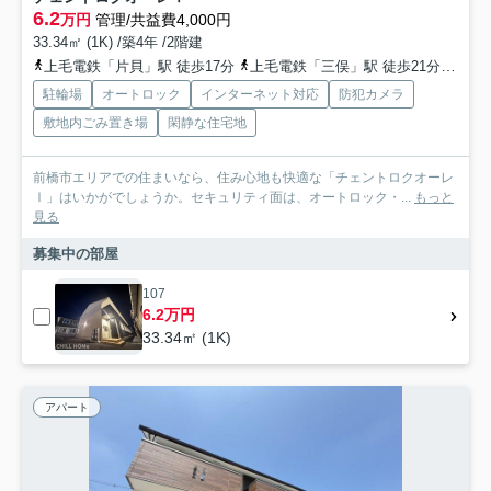
6.2
万円
管理/共益費4,000円
33.34㎡ (1K) /築4年 /2階建
上毛電鉄「片貝」駅 徒歩17分
上毛電鉄「三俣」駅 徒歩21分
上毛
駐輪場
オートロック
インターネット対応
防犯カメラ
敷地内ごみ置き場
閑静な住宅地
前橋市エリアでの住まいなら、住み心地も快適な「チェントロクオーレ
Ⅰ」はいかがでしょうか。セキュリティ面は、オートロック・...
もっと
見る
募集中の部屋
107
6.2万円
33.34㎡ (1K)
アパート