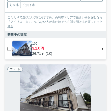
好立地
公共下水
こだわりで選びたい方におすすめ。高崎市エリアで住まいをお探しなら
「アイリス Ｂ」。知らない人が来た時でも玄関を開ける必要...
もっと
見る
募集中の部屋
105
5.1万円
26.71㎡ (1K)
アパート