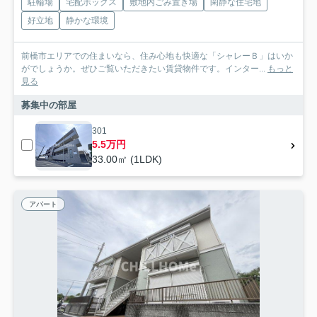
駐輪場
宅配ボックス
敷地内ごみ置き場
閑静な住宅地
好立地
静かな環境
前橋市エリアでの住まいなら、住み心地も快適な「シャレーＢ」はいか
がでしょうか。ぜひご覧いただきたい賃貸物件です。インター...
もっと
見る
募集中の部屋
301
5.5万円
33.00㎡ (1LDK)
アパート