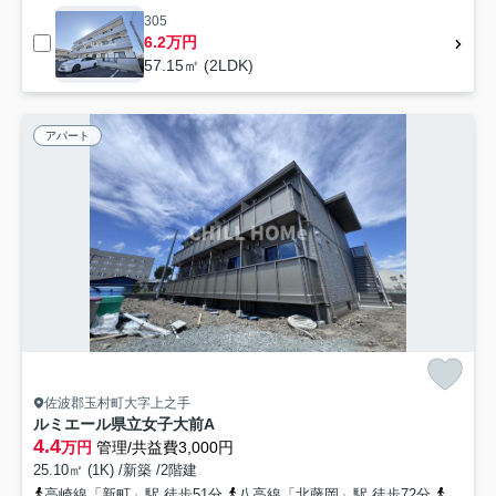
305
6.2万円
57.15㎡ (2LDK)
アパート
佐波郡玉村町大字上之手
ルミエール県立女子大前A
4.4
万円
管理/共益費3,000円
25.10㎡ (1K) /新築 /2階建
高崎線「新町」駅 徒歩51分
八高線「北藤岡」駅 徒歩72分
高崎線