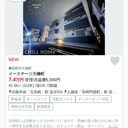
NEW
高崎市大橋町
イーステージ大橋町
7.4
万円
管理/共益費5,000円
41.68㎡ (1LDK) /築1年 /3階建
信越本線「北高崎」駅 徒歩5分
上越線「高崎問屋町」駅 徒歩35分
駐輪場
オートロック
宅配ボックス
インターネット対応
閑静な住宅地
耐震構造
共用部には宅配ボックスが付いているので、荷物の受け取りのために早
く帰宅する必要がありません。セキュリティ面は、オートロッ...
もっと