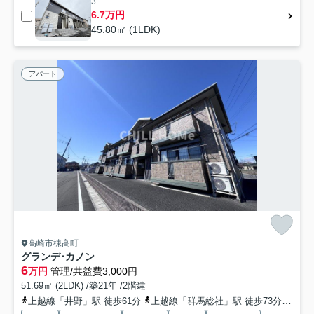
3
6.7万円
45.80㎡ (1LDK)
アパート
高崎市棟高町
グランデ･カノン
6
万円
管理/共益費3,000円
51.69㎡ (2LDK) /築21年 /2階建
上越線「井野」駅 徒歩61分
上越線「群馬総社」駅 徒歩73分
両毛