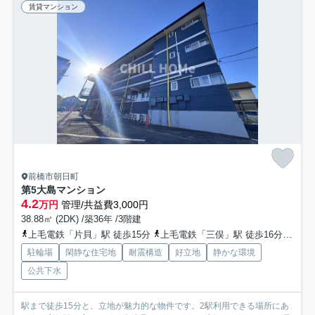
賃貸マンション
前橋市朝日町
第5大島マンション
4.2
万円
管理/共益費3,000円
38.88㎡ (2DK) /築36年 /3階建
上毛電鉄「片貝」駅 徒歩15分
上毛電鉄「三俣」駅 徒歩16分
両毛
駐輪場
閑静な住宅地
耐震構造
好立地
静かな環境
公共下水
駅まで徒歩15分と、立地が魅力的な物件です。2駅利用できる場所にあ