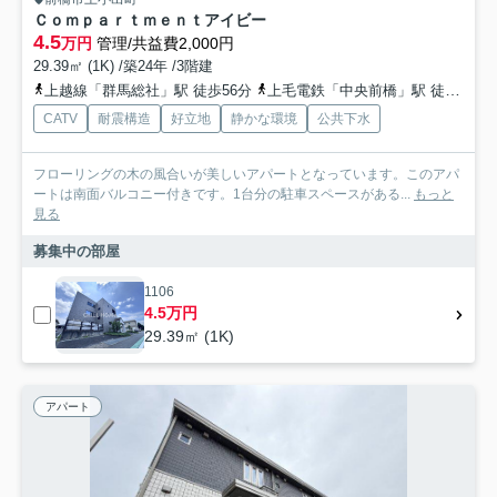
Ｃｏｍｐａｒｔｍｅｎｔアイビー
4.5
万円
管理/共益費2,000円
29.39㎡ (1K) /築24年 /3階建
上越線「群馬総社」駅 徒歩56分
上毛電鉄「中央前橋」駅 徒歩45分
CATV
耐震構造
好立地
静かな環境
公共下水
フローリングの木の風合いが美しいアパートとなっています。このアパ
ートは南面バルコニー付きです。1台分の駐車スペースがある...
もっと
見る
募集中の部屋
1106
4.5万円
29.39㎡ (1K)
アパート