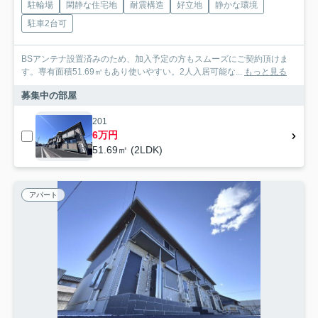
駐輪場
閑静な住宅地
耐震構造
好立地
静かな環境
駐車2台可
BSアンテナ設置済みのため、加入予定の方もスムーズにご契約頂けま
す。専有面積51.69㎡もあり使いやすい。2人入居可能な...
もっと見る
募集中の部屋
201
6万円
51.69㎡ (2LDK)
アパート