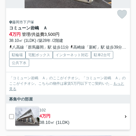
藤岡市下戸塚
コミューン岩嶋 Ａ
4
万円
管理/共益費3,500円
38.10㎡ (1LDK) /築28年 /2階建
八高線「群馬藤岡」駅 徒歩11分
高崎線「新町」駅 徒歩39分
八高
駐輪場
宅配ボックス
インターネット対応
駐車2台可
公共下水
「コミューン岩嶋 Ａ」のここがイチオシ。「コミューン岩嶋 Ａ」の
ここがイチオシ。こちらの物件は家賃5万円以下でご契約いた...
もっと
見る
募集中の部屋
102
4万円
38.10㎡ (1LDK)