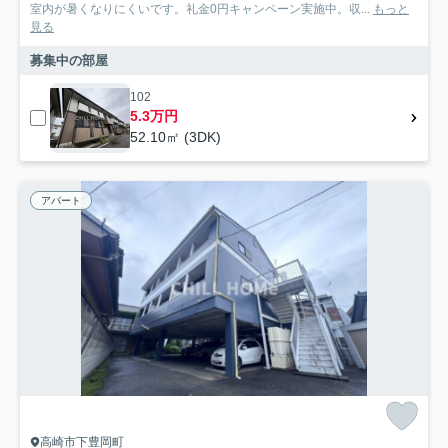
室内が暑くなりにくいです。礼金0円キャンペーン実施中。収...
もっと
見る
募集中の部屋
102
5.3万円
52.10㎡ (3DK)
アパート
高崎市下豊岡町