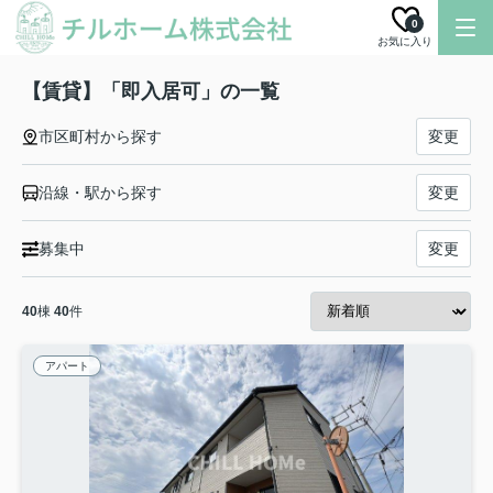
0
お気に入り
【賃貸】「即入居可」の一覧
市区町村から探す
変更
沿線・駅から探す
変更
募集中
変更
40
棟
40
件
アパート