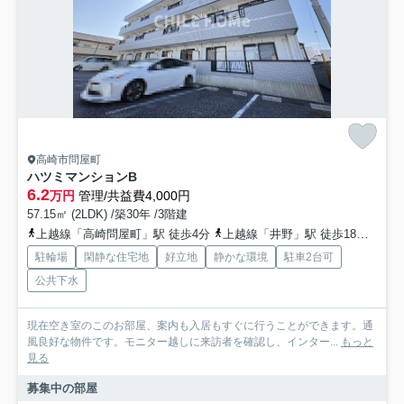
高崎市問屋町
ハツミマンションB
6.2
万円
管理/共益費4,000円
57.15㎡ (2LDK) /築30年 /3階建
上越線「高崎問屋町」駅 徒歩4分
上越線「井野」駅 徒歩18分
信越
駐輪場
閑静な住宅地
好立地
静かな環境
駐車2台可
公共下水
現在空き室のこのお部屋、案内も入居もすぐに行うことができます。通
風良好な物件です。モニター越しに来訪者を確認し、インター...
もっと
見る
募集中の部屋