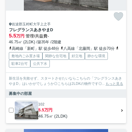
佐波郡玉村町大字上之手
フレグランスあきやまD
5.5
万円
管理/共益費-
46.75㎡ (2LDK) /築35年 /2階建
高崎線「新町」駅 徒歩48分
八高線「北藤岡」駅 徒歩70分
高崎線
敷地内ごみ置き場
閑静な住宅地
好立地
静かな環境
駐車2台可
公共下水
新生活を失敗せず、スタートさせたいならこちらの「フレグランスあき
やまD」はいかがでしょうか◎こちらは2LDKの物件です◎...
もっと見る
募集中の部屋
102
5.5万円
46.75㎡ (2LDK)