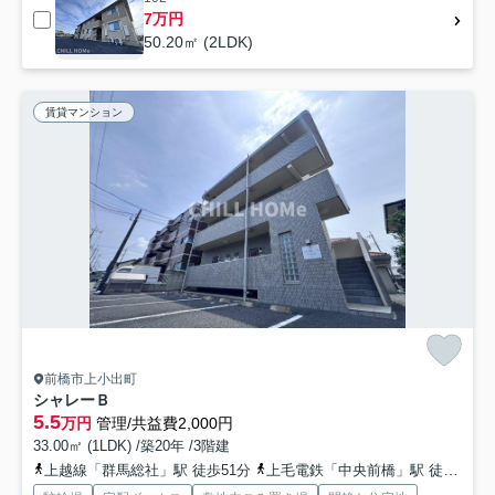
7万円
50.20㎡ (2LDK)
賃貸マンション
前橋市上小出町
シャレーＢ
5.5
万円
管理/共益費2,000円
33.00㎡ (1LDK) /築20年 /3階建
上越線「群馬総社」駅 徒歩51分
上毛電鉄「中央前橋」駅 徒歩47分