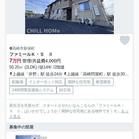
高崎市新保町
ファミールＫ・Ｓ Ⅱ
7
万円
管理/共益費4,000円
50.20㎡ (2LDK) /築14年 /2階建
上越線「井野」駅 徒歩24分
上越線「高崎問屋町」駅 徒歩30分
両
駐輪場
インターネット対応
閑静な住宅地
耐震構造
24時間緊急通報システム
好立地
新生活を失敗せず、スタートさせたいならこちらの「ファミールＫ・
Ｓ Ⅱ」はいかがでしょうか！閑静な住宅地にある物件です！モ...
もっ
と見る
募集中の部屋
102