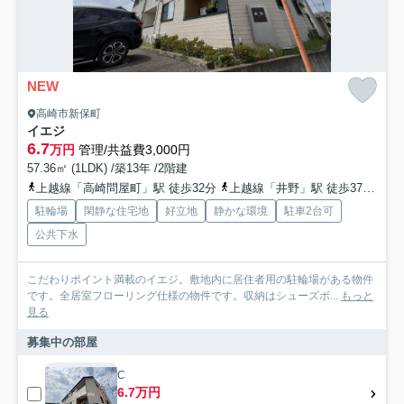
NEW
高崎市新保町
イエジ
6.7
万円
管理/共益費3,000円
57.36㎡ (1LDK) /築13年 /2階建
上越線「高崎問屋町」駅 徒歩32分
上越線「井野」駅 徒歩37分
高
駐輪場
閑静な住宅地
好立地
静かな環境
駐車2台可
公共下水
こだわりポイント満載のイエジ。敷地内に居住者用の駐輪場がある物件
です。全居室フローリング仕様の物件です。収納はシューズボ...
もっと
見る
募集中の部屋
C
6.7万円