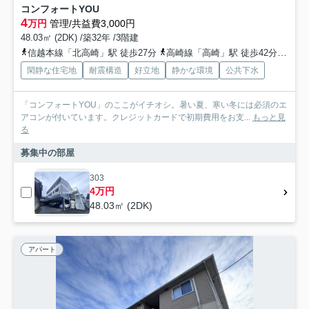
コンフォートYOU
4
万円
管理/共益費3,000円
48.03㎡ (2DK) /築32年 /3階建
信越本線「北高崎」駅 徒歩27分
高崎線「高崎」駅 徒歩42分
上信
閑静な住宅地
耐震構造
好立地
静かな環境
公共下水
「コンフォートYOU」のここがイチオシ。暑い夏、寒い冬には必須のエ
アコンが付いています。クレジットカードで初期費用をお支...
もっと見
る
募集中の部屋
303
4万円
48.03㎡ (2DK)
アパート