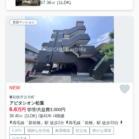
57.36㎡ (1LDK)
賃貸マンション
NEW
前橋市古市町
アビタシオン松葉
6.6
万円
管理/共益費3,000円
38.40㎡ (1LDK) /築41年 /4階建
両毛線「新前橋」駅 徒歩2分
両毛線「前橋」駅 徒歩33分
上毛電鉄
CATV
閑静な住宅地
耐震構造
好立地
静かな環境
公共下水