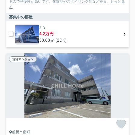
るので利便性が高いです。化粧品やスタイリング剤などをま...
もっと見
る
募集中の部屋
2-B
4.2万円
38.88㎡ (2DK)
賃貸マンション
前橋市南町