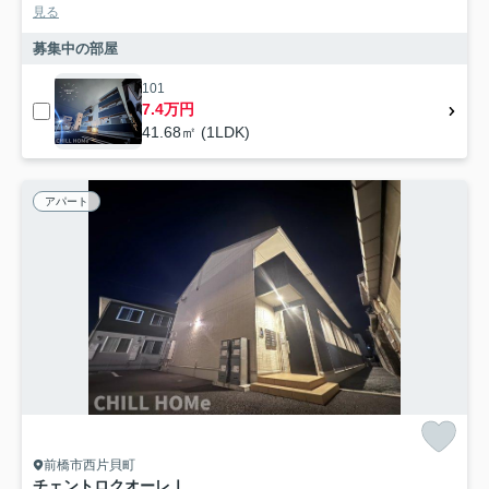
見る
募集中の部屋
101
7.4万円
41.68㎡ (1LDK)
アパート
前橋市西片貝町
チェントロクオーレⅠ