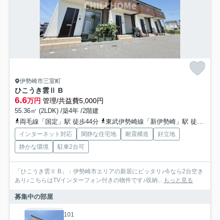
伊勢崎市三室町
ひこうき雲Ⅱ B
6.6
万円
管理/共益費5,000円
55.36㎡ (2LDK) /築4年 /2階建
両毛線「国定」駅 徒歩44分
東武伊勢崎線「新伊勢崎」駅 徒歩55分
インターネット対応
閑静な住宅地
耐震構造
好立地
静かな環境
駐車2台可
「ひこうき雲Ⅱ B」：伊勢崎市エリアの新居にピッタリ♪今なら2台空き
あり♪こちらはTVインターフォン付きの物件です♪収納...
もっと見る
募集中の部屋
101