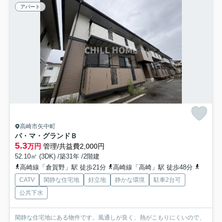
アパート
高崎市矢中町
パ・マ・グランドＢ
5.3
万円
管理/共益費2,000円
52.10㎡ (3DK) /築31年 /2階建
高崎線「倉賀野」駅 徒歩21分
高崎線「高崎」駅 徒歩48分
上信電
CATV
閑静な住宅地
好立地
静かな環境
駐車2台可
公共下水
閑静な住宅地にある物件です。風通しが良く、熱がこもりにくいので、