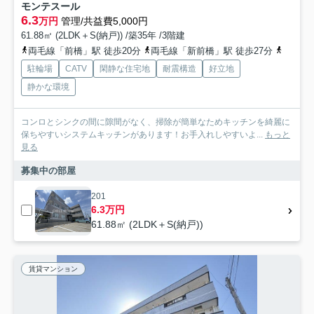
モンテスール
6.3
万円
管理/共益費5,000円
61.88㎡ (2LDK＋S(納戸)) /築35年 /3階建
両毛線「前橋」駅 徒歩20分
両毛線「新前橋」駅 徒歩27分
上毛電
駐輪場
CATV
閑静な住宅地
耐震構造
好立地
静かな環境
コンロとシンクの間に隙間がなく、掃除が簡単なためキッチンを綺麗に
保ちやすいシステムキッチンがあります！お手入れしやすいよ...
もっと
見る
募集中の部屋
201
6.3万円
61.88㎡ (2LDK＋S(納戸))
賃貸マンション