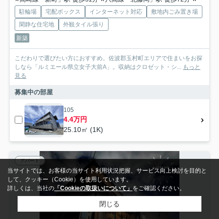
駐輪場
宅配ボックス
インターネット対応
敷地内ごみ置き場
閑静な住宅地
外観タイル張り
新築
こだわりで選びたい方におすすめ。佐波郡玉村町エリアで住まいをお探
しなら「ルミエール県立女子大前A」。収納はクロゼット・シ...
もっと
見る
募集中の部屋
105
4.4万円
25.10㎡ (1K)
アパート
当サイトでは、お客様の当サイト利用状況把握、サービス向上検討を目的と
して、クッキー（Cookie）を使用しています。
詳しくは、当社の
「Cookieの取扱いについて」
をご確認ください。
閉じる