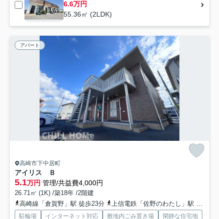
6.6万円
55.36㎡ (2LDK)
アパート
高崎市下中居町
アイリス Ｂ
5.1
万円
管理/共益費4,000円
26.71㎡ (1K) /築18年 /2階建
高崎線「倉賀野」駅 徒歩23分
上信電鉄「佐野のわたし」駅 徒歩35分
駐輪場
インターネット対応
敷地内ごみ置き場
閑静な住宅地